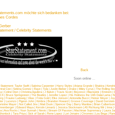
atements.com möchte sich bedanken bei:
nes Cordes
Gerber
tatement / Celebrity Statements
Back
Soon online ...
 Statement:
Taylor Swift
|
Sabrina Carpenter
|
Harry Styles
|
Ariana Grande
|
Shakira
|
Kendri
tral Cee
|
Selena Gomez
|
Raye
|
Tyla
|
Justin Bieber
|
Drake
|
Miley Cyrus
|
The Rolling St
ca
|
Celine Dion
|
Christina Aguilera
|
J Balvin
|
Travis Scott
|
Beyonce
|
Blackpink
|
Eminem
|
XCX
|
Bruce Springsteen
|
The Beatles
|
Jennifer Lopez
|
His Holiness the 14th Dalai Lama
|
N
erg
|
Frauke Ludowig
|
Vitas
|
Frida Gold
|
Elke Jeinsen
|
Antonella Bucci
|
Heiner Meyer
|
Joy
ter
|
Lucenzo
|
Pigeon John
|
Kimbra
|
Brandon Howard
|
Groove Coverage
|
David Gerstein
ristine Mayer
|
Not Called Jinx
|
Matt Dusk
|
Spencer Day
|
Barry Manilow
|
Brian Culbertson
nnenberger
|
Edward Maya
|
Kerstin Linnartz
|
Jessica Stockmann
|
A5 Richtung Wir
|
Inna
|
ea
|
Ava Rocks
|
Youn Sunnah
|
Nevio
|
Stream Of Passion
|
Machinae Supremacy
|
Laura J
Shonlock
|
Tara Priya
|
Sick of Sarah
|
Rene Lopez
|
Lori Jenaire
|
Chromeo
|
Lou Bega
|
Ran