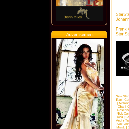
StarSt
Johan
Frank 
Star S
Advertisement
New Star
Rae
|
Cen
|
Metalli
Charli 
Rosenb
Nick Car
Aida
|
Ch
Andre Ta
Alex Vel
MissLi
|