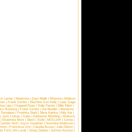
ck Lamar
|
Madonna
|
Zayn Malik
|
Rihanna
|
Addison
ones
|
Frank Gerber
|
Machine Gun Kelly
|
Lady Gaga
Dua Lipa
|
Chappell Roan
|
Dolly Parton
|
Billie Eilish
|
ico Rosberg
|
Frank Gerber
|
Ina Mueller
|
Marianne
 Denalane
|
Fredrika Stahl
|
Silvia Kainka
|
Kitty Kat
|
|
Jack Culcay
|
Gabo
|
Katharine Mehrling
|
Shakura
|
Ekaterina More
|
Slash
|
81db
|
MOOJAH
|
Genta
|
Cashier No9
|
Joyce Jonathan
|
Sunshine Anderson
|
ansen
|
Francisca Urio
|
Claudia Acuna
|
Julia Dietze
|
dy Ford
|
Ani Lorak
|
Sonja Zietlow
|
Sunrise Avenue
|