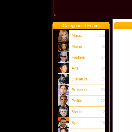
Categories / Entries
Music
215
Movie
46
Fashion
37
Arts
30
Literature
15
Business
20
Politic
22
Sience
2
Sport
18