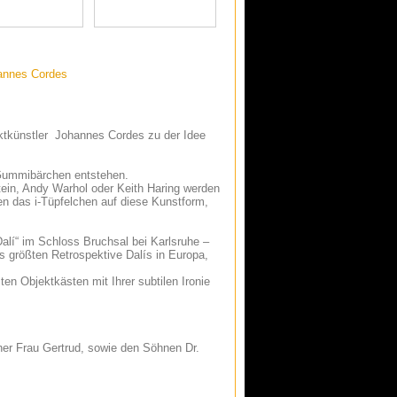
hannes Cordes
tkünstler Johannes Cordes zu der Idee
 Gummibärchen entstehen.
ein, Andy Warhol oder Keith Haring werden
zen das i-Tüpfelchen auf diese Kunstform,
lí“ im Schloss Bruchsal bei Karlsruhe –
 größten Retrospektive Dalís in Europa,
en Objektkästen mit Ihrer subtilen Ironie
iner Frau Gertrud, sowie den Söhnen Dr.