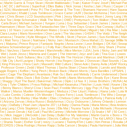
na
|
Martin Garrix & Troye Sivan
|
Kirstin Maldonado
|
Train
|
Kaiser Franz Josef
|
Michael Pat
s
|
AC DC
|
dePresno
|
Superfruit
|
Elles Bailey
|
Nick Jonas
|
Kesha
|
Jain
|
Russ
|
Casper
|
a
|
SZA
|
Wunderwelt
|
Prinz Pi
|
The Gardener & The Tree
|
Shamans Harvest
|
Hare Squea
 Communion
|
Khalid
|
Louis Tomlinson
|
Grace Carter
|
AJR
|
Declan McKenna
|
Tom Grenna
Bear
|
Chris Brown
|
LCD Soundsystem
|
Pink
|
Jessy Martens
|
Joon Moon
|
Jonny Lang
|
Mo
|
Ace Tee
|
Antje Schomaker
|
Walk The Moon
|
OMD
|
Prettymuch
|
Tom Walker
|
Pete Wolf 
|
Carla Bruni
|
Michael Jackson
|
Yungen
|
Lena
|
Guy Sebastian
|
Gavin James
|
Janice
|
Los
Haematom
|
Moon Taxi
|
Die Fantastischen Vier
|
Three Days Grace
|
Nat Conway
|
AuRa
|
arey
|
10 Years
|
Lecrae
|
Abraham Mateo
|
Grace VanderWaal
|
Miguel
|
fab
|
Ria Mae
|
Juda
Clara Louise
|
Mario Novembre
|
Oren Lavie
|
The Vaccines
|
G4SHI
|
The Voidz
|
The Neigh
namassa
|
Tinashe
|
Kylie Minogue
|
The Wholls
|
Skott
|
Parson James
|
Susi Kentikian
|
Mani
ch
|
Matt Terry
|
Saxon
|
Nakhane
|
Nicky Jam
|
Mustasch
|
Deva Mahal
|
21 Savage
|
Willie 
ers
|
Maluma
|
Prince Royce
|
Fantastic Negrito
|
Anna Leone
|
Leon Bridges
|
OK Kid
|
Snoop
arbara Schoeneberger
|
Lykke Li
|
Folly Rae
|
Backstreet Boys
|
K 391
|
Amy Shark
|
Preme
 Bra
|
VanJess
|
Samm Henshaw
|
Marshmello
|
Alice Merton
|
LEA
|
Joris
|
Nicky Jam and Will
|
Wet
|
Justin Jesso
|
Marteria and Casper
|
The Internet
|
Jeyz and Calo
|
Tina Guo
|
Lowes
chel Jarre
|
Tash Sultana
|
Ilira
|
LSD
|
Bring Me The Horizon
|
Marcus and Martinus
|
Delil
|
K
|
Silk City
|
Avril Lavigne
|
Shotty Horroh
|
Ina Regen
|
Declan J Donovan
|
Bad Sounds
|
Cau
|
King Princess
|
Flora Cash
|
Maxwell
|
Wild Culture
|
Steve Aoki
|
Danny Avila
|
ASAP Rock
|
Professor Green
|
Zedd
|
Ward Thomas
|
Sasha Sloan
|
Chase Atlantic
|
Larsito and Mandy 
ggie Rogers
|
Koffee
|
Yung Pinch
|
Broken Back
|
Maren Morris
|
Sara Bareilles
|
UPSAHL
|
ann
|
Cage The Elephant
|
Avantasia
|
Rak-Su
|
Bars and Melody
|
Carrie Underwood
|
Denni
vid Bowie
|
Miles Davis
|
Bob Dylan
|
Patti Smith
|
Alanis Morissette
|
Beady Eye
|
Kane Bro
|
Shaggy
|
Kyd The Band
|
Bakermat
|
Missio
|
Diplo
|
Lil Nas X
|
Jonas Brothers
|
MUNA
|
Ad
 Gray
|
Tyler Childers
|
Freya Ridings
|
Michael Kiwanuka
|
Fletcher
|
Louis Held
|
Keane
|
El
|
Benny Blanco
|
Sheryl Crow
|
Sean Paul
|
Freddie Mercury
|
Iggy Pop
|
K.Flay
|
SuperM
|
N
 Walker
|
Marius Mueller-Westernhagen
|
Meduza
|
Cher Lloyd
|
Halsey
|
Kiana Lede
|
Lola 
h
|
Luke Combs
|
Celeste
|
Oh Wonder
|
Tiziano Ferro
|
Louis Tomlinson
|
The Who
|
George 
Easy Life
|
Bob Marley
|
Mae Muller
|
Elias
|
Chelsea Cutler
|
DeathByRomy
|
Patricia Kelly
|
J
l
|
Arizona Zervas
|
Anica Russo
|
Bodyformus
|
Ozzy Osbourne
|
Johnny Orlando
|
Lennon 
zjay
|
DaBaby
|
Pearl Jam
|
Apache 207
|
Lil Baby
|
Danna Paola
|
Maria Mena
|
Bow Anders
Lang Lang
|
Chris Stapleton
|
Jax Jones
|
Ella Mai
|
Teyana Taylor
|
Julia Michaels
|
Rosanne
Tini
|
Jason Derulo
|
Kid Cudi
|
Paul McCartney
|
Michele Morrone
|
Dj Snake
|
NF
|
50 Cent
|
ns
|
Mick Jagger
|
24kGoldn
|
Jan Delay
|
Bullet For My Valentine
|
Martin Garrix x Bono x T
Crookes
|
Mimi Webb
|
Jon Batiste
|
Electric Callboy
|
Fivio Foreign
|
The Kid LAROI
|
Nina C
r
|
Shania Twain
|
Esther Graf
|
reezy
|
Luciano
|
Twenty4Tim
|
Latto
|
Kim Petras
|
Rosalia
|
A
RECORDS
|
Olivia Rodrigo
|
Renee Rapp
|
Sofia Carson
|
Skepta
|
Paula Hartmann
|
Julia Mel