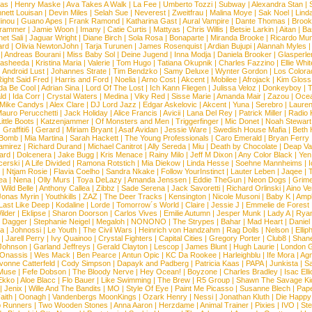
ias
|
Henry Maske
|
Ava Takes A Walk
|
La Fee
|
Umberto Tozzi
|
Subway
|
Alexandra Stan
|
nett Louisan
|
Devin Miles
|
Selah Sue
|
Neverest
|
Zweitfrau
|
Malina Moye
|
Sak Noel
|
Lind
inou
|
Guano Apes
|
Frank Ramond
|
Katharina Gast
|
Aural Vampire
|
Dante Thomas
|
Brook
rammer
|
Jamie Woon
|
Imany
|
Catie Curtis
|
Mattyas
|
Chris Willis
|
Betsie Larkin
|
Aitan
|
Ba
net Sali
|
Jaguar Wright
|
Diane Birch
|
Sola Rosa
|
Bonaparte
|
Miranda Brooke
|
Ricardo Mu
ard
|
Olivia NewtonJohn
|
Tarja Turunen
|
James Rosenquist
|
Ardian Bujupi
|
Alannah Myles
|
Andreas Bourani
|
Miss Baby Sol
|
Deine Jugend
|
Inna Modja
|
Daniela Brooker
|
Glasperle
asheeda
|
Kristina Maria
|
Valerie
|
Tom Hugo
|
Tatiana Okupnik
|
Charles Fazzino
|
Ellie Whit
|
Android Lust
|
Johannes Strate
|
Tim Bendzko
|
Samy Deluxe
|
Wynter Gordon
|
Los Colora
ight Said Fred
|
Harris and Ford
|
Noelia
|
Arno Cost
|
Akcent
|
Mobilee
|
Afrojack
|
Kim Gloss
da Be Cool
|
Adrian Sina
|
Lord Of The Lost
|
Ich Kann Fliegen
|
Julissa Veloz
|
Donkeyboy
|
T
ld
|
Ida Corr
|
Crystal Waters
|
Medina
|
Viky Red
|
Sisse Marie
|
Amanda Mair
|
Zazou
|
Oce
Mike Candys
|
Alex Clare
|
DJ Lord Jazz
|
Edgar Askelovic
|
Akcent
|
Yuna
|
Serebro
|
Lauren
auro Perucchetti
|
Jack Holiday
|
Alice Francis
|
Avicii
|
Lana Del Rey
|
Patrick Miller
|
Radio K
ittle Boots
|
Katzenjammer
|
Of Monsters and Men
|
Triggerfinger
|
Mic Donet
|
Noah Stewart
|
Graffiti6
|
Gerard
|
Miriam Bryant
|
Asaf Avidan
|
Jessie Ware
|
Swedish House Mafia
|
Beth 
 Bomb
|
Mia Martina
|
Sarah Hackett
|
The Young Professionals
|
Caro Emerald
|
Bryan Ferry
amirez
|
Richard Durand
|
Michael Canitrot
|
Ally Sereda
|
Miu
|
Death by Chocolate
|
Deap Val
ard
|
Dolcenera
|
Jake Bugg
|
Kris Menace
|
Rainy Milo
|
Jeff M Dixon
|
Any Color Black
|
Yen
erski
|
A Life Divided
|
Ramona Rotstich
|
Mia Diekow
|
Linda Hesse
|
Soehne Mannheims
|
I
|
Ntjam Rosie
|
Flavia Coelho
|
Sandra Nkake
|
Follow YourInstinct
|
Lauter Leben
|
Jaqee
|
ea
|
Nena
|
Olly Murs
|
Toya DeLazy
|
Amanda Jenssen
|
Eddie TheGun
|
Neon Dogs
|
Grim
|
Wild Belle
|
Anthony Callea
|
Zibbz
|
Sade Serena
|
Jack Savoretti
|
Richard Orlinski
|
Aino V
Jonas Myrin
|
Youthkills
|
ZAZ
|
The Deer Tracks
|
Kensington
|
Nicole Musoni
|
Baby K
|
Ampl
Last Like Deep
|
Kodaline
|
Lorde
|
Tomorrow´s World
|
Claire
|
Jessie J
|
Emmelie de Forest
ilder
|
Eklipse
|
Sharon Doorson
|
Carlos Vives
|
Emilie Autumn
|
Jesper Munk
|
Lady A
|
Ryan
d Dagger
|
Stephanie Neigel
|
Megaloh
|
NONONO
|
The Strypes
|
Bahar
|
Mad Heart
|
Danie
la
|
Johnossi
|
Le Youth
|
The Civil Wars
|
Heinrich von Handzahm
|
Rag Dolls
|
Nelson
|
Ellip
|
Jarell Perry
|
Ivy Quainoo
|
Crystal Fighters
|
Capital Cities
|
Gregory Porter
|
Club8
|
Shane
e Johnson
|
Garland Jeffreys
|
Gerald Clayton
|
Lescop
|
James Blunt
|
Hugh Laurie
|
London 
 Onassis
|
Wes Mack
|
Ben Pearce
|
Antun Opic
|
KC Da Rookee
|
Harleighblu
|
Ife Mora
|
Ag
vonne Catterfeld
|
Cody Simpson
|
Dapayk and Padberg
|
Patricia Kaas
|
PAPA
|
Junkista
|
S
Muse
|
Fefe Dobson
|
The Bloody Nerve
|
Hey Ocean!
|
Boyzone
|
Charles Bradley
|
Isac Elli
Ekko
|
Aloe Blacc
|
Flo Bauer
|
Like Swimming
|
The Brew
|
R5 Group
|
Shawn The Savage Ki
|
Jenix
|
Wille And The Bandits
|
MO
|
Style Of Eye
|
Paint Me Picasso
|
Susanne Blech
|
Pape
aith
|
Oonagh
|
Vandenbergs MoonKings
|
Ozark Henry
|
Nessi
|
Jonathan Kluth
|
Die Happy
p Runners
|
Two Wooden Stones
|
Anna Aaron
|
Herzdame
|
Animal Trainer
|
Pixies
|
IVO
|
Ste