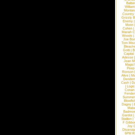
Balbi
William
Montan
Country
Grizzly 
Enemy
Moon
Cohen
|
Mariah C
Woods
|
Joe Bo
Tom Mis
Bleach
Gotti
|
B
Capital
Adesse
Jean Mi
Magic!
Peep
Ronson
Alive
|
Ma
Dendem
Cash
|
Da
|
Logic
Conan
Fender
Summer
Blowfis
Dagny
|
Mabe
Badmom
Gardot
|
Stallion
|
F Gibbo
Joy 
Disarsta
6PM 