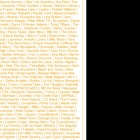
Simone Kermes
|
Klee
|
Vic Anselmo
|
Kai Ebel
|
Tom
a Teodosiu
|
Peter Ruetten
|
Yakoto
|
Marina Celeste
|
e Fraser
|
Madina Lake
|
Caethe
|
Robbie Williams
|
sto
|
Amber Rubarth
|
Randy Ford
|
Appassionante
|
noz
|
Ilhama
|
Ruxandra Bar
|
Lina Button
|
Jack
|
Veronica Maggio
|
Plain White TS
|
Scorpions
|
Davis
nspiel
|
Zayra
|
Principe Valiente
|
Tying Tiffany
|
The
e
|
Ivi Adamou
|
Johannes Cordes
|
YaHa
|
Gerina
|
dos
|
Parov Stelar
|
Alex Mica
|
Milk Inc
|
The Disco
|
Soluna Samay
|
Marco Carta
|
Eisbrecher
|
Celia
|
ooji
|
Laurence Jenkell
|
Lovex
|
Willy Moon
|
Tara
ana
|
The BossHoss
|
DJane HouseKat
|
Official Hot
t Wery
|
The Mynabirds
|
Timomatic
|
Nahiba
|
Matt
iller
|
Axel Tony
|
Jasmine Kara
|
Tape Five
|
Emma
|
Bobby Womack
|
Fun
|
Loreen
|
Iona Blum
|
Bat for
Hart
|
Leslie Clio
|
Sharon Doorson
|
Taryn Manning
|
|
Neon Hitch
|
Kobra and the Lotus
|
Arthur Higelin
|
ly
|
Skip The Use
|
TinkaBelle
|
Ola Svensson
|
Nick
|
Destination Anywhere
|
Black and Jones
|
Alina
cona Pop
|
Emeli Sande
|
Bastian Baker
|
Caroline
Thomas Azier
|
The Dollyrots
|
Bella Wagner
|
Alt-J
|
es
|
Olafur Arnalds
|
Rykka
|
Le Kid
|
Marco Mengoni
|
enna
|
Como
|
Coastal Cities
|
Too Tangled
|
Gabrielle
ify Dot
|
PHONOFLaKES
|
ME the Band
|
Margaret
|
CSS
|
Benjamin Clementine
|
Tricky
|
Carmen Villain
 Sheridan
|
Juveniles
|
Hot Chelle Rae
|
SIRPAUL
|
l Schumacher
|
Ana Popovic
|
ZZ Ward
|
The Frown
|
hant
|
Vanbot
|
Josephina
|
Prime Circle
|
Martin and
 Filan
|
Siri Svegler
|
Milky Chance
|
Atlas Genius
|
Grammar
|
Keith Urban
|
Jamie Cullum
|
Kreuz Ost
|
nes Obel
|
Cher
|
Qasim
|
Gesaffelstein
|
Percival
|
ay Lou Lou
|
Water Knot
|
George Ezra
|
Family of the
ot
|
Carlprit
|
Gala
|
Vienna Ditto
|
The Graveltones
|
d
|
La Femme
|
Die So Fluid
|
BANKS
|
The Majority
r Aeroplanes
|
Fallulah
|
David Guetta
|
Marteria
|
|
3A Band
|
Eric Bibb
|
Parka
|
Kris Bowers
|
Krewella
el Panther
|
I Heart Sharks
|
Cash Cash
|
Motorhead