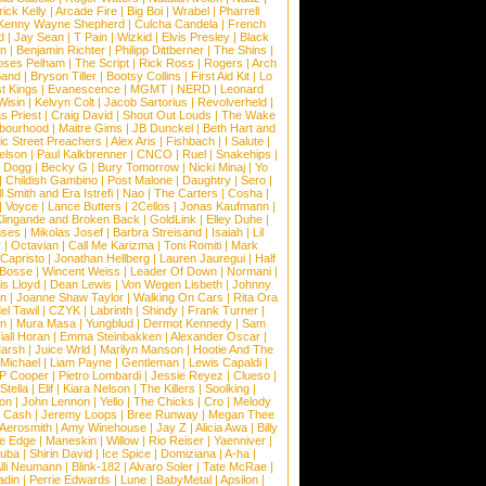
rick Kelly
|
Arcade Fire
|
Big Boi
|
Wrabel
|
Pharrell
Kenny Wayne Shepherd
|
Culcha Candela
|
French
d
|
Jay Sean
|
T Pain
|
Wizkid
|
Elvis Presley
|
Black
n
|
Benjamin Richter
|
Philipp Dittberner
|
The Shins
|
ses Pelham
|
The Script
|
Rick Ross
|
Rogers
|
Arch
Band
|
Bryson Tiller
|
Bootsy Collins
|
First Aid Kit
|
Lo
t Kings
|
Evanescence
|
MGMT
|
NERD
|
Leonard
Wisin
|
Kelvyn Colt
|
Jacob Sartorius
|
Revolverheld
|
s Priest
|
Craig David
|
Shout Out Louds
|
The Wake
bourhood
|
Maitre Gims
|
JB Dunckel
|
Beth Hart and
c Street Preachers
|
Alex Aris
|
Fishbach
|
I Salute
|
Nelson
|
Paul Kalkbrenner
|
CNCO
|
Ruel
|
Snakehips
|
 Dogg
|
Becky G
|
Bury Tomorrow
|
Nicki Minaj
|
Yo
|
Childish Gambino
|
Post Malone
|
Daughtry
|
Sero
|
 Smith and Era Istrefi
|
Nao
|
The Carters
|
Cosha
|
|
Voyce
|
Lance Butters
|
2Cellos
|
Jonas Kaufmann
|
lingande and Broken Back
|
GoldLink
|
Elley Duhe
|
ses
|
Mikolas Josef
|
Barbra Streisand
|
Isaiah
|
Lil
y
|
Octavian
|
Call Me Karizma
|
Toni Romiti
|
Mark
Capristo
|
Jonathan Hellberg
|
Lauren Jauregui
|
Half
Bosse
|
Wincent Weiss
|
Leader Of Down
|
Normani
|
s Lloyd
|
Dean Lewis
|
Von Wegen Lisbeth
|
Johnny
wn
|
Joanne Shaw Taylor
|
Walking On Cars
|
Rita Ora
el Tawil
|
CZYK
|
Labrinth
|
Shindy
|
Frank Turner
|
en
|
Mura Masa
|
Yungblud
|
Dermot Kennedy
|
Sam
iall Horan
|
Emma Steinbakken
|
Alexander Oscar
|
Marsh
|
Juice Wrld
|
Marilyn Manson
|
Hootie And The
Michael
|
Liam Payne
|
Gentleman
|
Lewis Capaldi
|
P Cooper
|
Pietro Lombardi
|
Jessie Reyez
|
Clueso
|
Stella
|
Elif
|
Kiara Nelson
|
The Killers
|
Soolking
|
on
|
John Lennon
|
Yello
|
The Chicks
|
Cro
|
Melody
 Cash
|
Jeremy Loops
|
Bree Runway
|
Megan Thee
Aerosmith
|
Amy Winehouse
|
Jay Z
|
Alicia Awa
|
Billy
he Edge
|
Maneskin
|
Willow
|
Rio Reiser
|
Yaenniver
|
huba
|
Shirin David
|
Ice Spice
|
Domiziana
|
A-ha
|
lli Neumann
|
Blink-182
|
Alvaro Soler
|
Tate McRae
|
adin
|
Perrie Edwards
|
Lune
|
BabyMetal
|
Apsilon
|