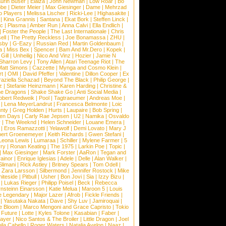
urin Buser
|
Elaiza
|
John Newman
|
Low Roar
|
Bo
obe
|
Dieter Meier
|
Max Giesinger
|
Dame
|
Mehrzad
o Players
|
Melissa Lischer
|
Ricki-Lee
|
Highasakite
|
|
Kina Grannis
|
Santana
|
Ekat Bork
|
Steffen Linck
|
nc
|
Plasma
|
Amber Run
|
Anna Calvi
|
Ella Endlich
|
|
Foster the People
|
The Last Internationale
|
Chris
ell
|
The Pretty Reckless
|
Joe Bonamassa
|
ZHU
|
sby
|
G-Eazy
|
Russian Red
|
Martin Goldenbaum
|
a
|
Miss Bex
|
Spencer
|
Bam And Mr.Dero
|
Kopek
|
Gill
|
Unheilig
|
Nico And Vinz
|
Hozier
|
Jamie N
Sharron Levy
|
Tony Allen
|
Atari Teenage Riot
|
The
Matt Simons
|
Cazzette
|
Mynga and Cosmo Klein
|
rt
|
OMI
|
David Pfeffer
|
Valentine
|
Dillon Cooper
|
Ex
aziella Schazad
|
Beyond The Black
|
Philip George
|
z
|
Stefanie Heinzmann
|
Karen Harding
|
Christine &
ne Dragons
|
Shake Shake Go
|
Anti Social Media
|
obert Redweik
|
Pool
|
Tagtraeumer
|
Andreas Moe
|
|
Lena MeyerLandrut
|
Francesca Belmonte
|
Loic
nty
|
Greg Holden
|
Hurts
|
Laupaire
|
Bob Spring
|
een Days
|
Carly Rae Jepsen
|
U2
|
Namika
|
Osvaldo
y
|
The Weeknd
|
Helen Schneider
|
Louane Emera
|
|
Eros Ramazzotti
|
Yelawolf
|
Demi Lovato
|
Mary J
bert Groenemeyer
|
Keith Richards
|
Gwen Stefani
|
Leona Lewis
|
Lumaraa
|
Schiller
|
Mylene Farmer
|
5
ry
|
Ronan Keating
|
The 1975
|
Larkin Poe
|
Topic
|
|
Max Giesinger
|
Mark Forster
|
AaRon
|
Tegan and
ainor
|
Enrique Iglesias
|
Adele
|
Delle
|
Alan Walker
|
Slimani
|
Rick Astley
|
Britney Spears
|
Tom Odell
|
|
Zara Larsson
|
Silbermond
|
Jennifer Rostock
|
Mike
iteside
|
Pitbull
|
Usher
|
Bon Jovi
|
Sia
|
Izzy Bizu
|
|
Lukas Rieger
|
Philipp Poisel
|
Beck
|
Rebecca
nsteinn Einarsson
|
Katie Melua
|
Maroon 5
|
Louis
e Legendary
|
Major Lazer
|
Afrob
|
Fickle Friends
|
|
Yasutaka Nakata
|
Dave
|
Shy Luv
|
Jamiroquai
|
e Bloom
|
Marco Mengoni and Grace Capristo
|
Tokio
|
Future
|
Lotte
|
Kyles Tolone
|
Kasabian
|
Faber
|
ayer
|
Nico Santos & The Broiler
|
Little Dragon
|
Joel
la Cabello
|
Roger Waters
|
Natalia Avelon
|
Naaz
|