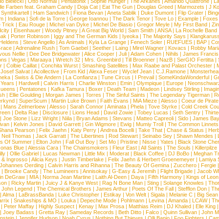
o Bielecki
|
Otto Normal
|
Pentatonix
|
Sophie Hunger
|
The Arkanes
|
Amando Quattrone
|
La
lle Farben feat. Graham Candy
|
Doja Cat
|
Eat The Gun
|
Douglas Greed
|
Marmozets
|
J K
|
Synthkartell
|
Ham Sandwich
|
Fiona Bevan
|
Aneta Sablik
|
Duke Dumont
|
Flip Grater
|
Bing
om
|
Indiana
|
Sofi de la Torre
|
George Ioannou
|
The Dark Tenor
|
Tove Lo
|
Example
|
Foxes
 Trick
|
Eau Rouge
|
Michel van Dyke
|
Michel De Biasio
|
Gregor Meyle
|
My First Band
|
Zi
city
|
Eisenhauer
|
Woody Pitney
|
A Great Big World
|
Sam Smith
|
ANSA
|
La Rochelle Band
hak
|
Porter Robinson
|
Iggy and The German Kids
|
Iyeoka
|
The Majority Says
|
Klangkaruss
 Heldens
|
Steve Angello
|
As Animals
|
Kyla La Grange
|
Fenech Soler
|
RUEFUES
|
BAP
|
Co
race
|
Adrenaline Rush
|
Tom Gaebel
|
Seether
|
Laing
|
Mirel Wagner
|
Kovacs
|
Robby Mari
vous Nellie
|
Dee Dee Bridgewater
|
Alice Cooper
|
Juli
|
Adam Cohen
|
Nihils
|
James Francis 
ns
|
Vegas
|
Maraaya
|
Wretch 32
|
Mrs. Greenbird
|
Till Broenner
|
NazB
|
SerGIO Fertitta
|
r
|
Colbie Caillat
|
Conchita Wurst
|
Smashing Satellites
|
Max Raabe and Palast Orchester
|
|
Josef Salvat
|
Acollective
|
From Kid
|
Alexa Feser
|
Wyclef Jean
|
C.J.Ramone
|
Monsterhea
neka
|
Swiss & Die Andern
|
La Confianza
|
Tune Circus
|
I Prevail
|
SomeKindaWonderful
|
Gr
 Years
|
Hardwell
|
Calvin Harris
|
Charlie Winston
|
Emin
|
Olympique
|
Europe
|
Neonschwar
Queens
|
Pentatones
|
Kafka Tamura
|
Boxer
|
Death Team
|
Madeon
|
Lindsey Stirling
|
Imagi
sh
|
Ellie Goulding
|
Morgan James
|
Torres
|
The Sinful Saints
|
The Legendary Tigerman
|
R
rkynd
|
SuperScum
|
Martin Luke Brown
|
Faith Evans
|
MiA Mieze
|
Alesso
|
Coeur de Pirate
|
Mans Zelmerloew
|
Alesso
|
Sarah Connor
|
Aminata
|
Phela
|
Tove Styrke
|
Cold Creek Cou
reen
|
Delta Rae
|
Disclosure
|
Lions Head
|
David Zowie
|
Tobey Lucas
|
Seth Sentry
|
Thirt
|
Joe Stone
|
Lizz Wright
|
Niila
|
Bryan Adams
|
Stevans
|
Matteo Capreoli
|
Sido
|
James Ba
ivan
|
Kelvin Jones
|
David Garrett
|
Gin Wigmore
|
Ewig
|
Mumiy Troll
|
The Common Linnets
Shana Pearson
|
Felix Jaehn
|
Katy Perry
|
Andrea Bocelli
|
Take That
|
Chase & Status
|
Her
|
Neil Thomas
|
Jack Garratt
|
The Libertines
|
Rod Stewart
|
Seinabo Sey
|
Shawn Mendes
|
s Of Summer
|
Elton John
|
Fall Out Boy
|
Set Mo
|
Pristine
|
Nisse
|
Yates
|
Black Stone Cher
onas Blue
|
Alessia Cara
|
The Chainsmokers
|
Fleur East
|
All Saints
|
The Souls
|
Killerpilze
lly
|
Ollie Gabriel
|
Lucas Newman
|
Little Mix
|
Moderat
|
Black Coffee
|
DJ BoBo
|
Meghan Tr
 & Ingrosso
|
Alicia Keys
|
Justin Timberlake
|
Felix Jaehn & Herbert Groenemeyer
|
Lamiya 
Johannes Oerding
|
Calvin Harris and Rihanna
|
The Beauty Of Gemina
|
Zucchero
|
Fergie
|
Brooke Candy
|
The Lumineers
|
Annisokay
|
G-Easy & Jeremih
|
Flight Brigade
|
Jacob Wh
in DeGraw
|
MIA
|
Norma Jean Martine
|
Laith Al-Deen
|
Daya
|
Fifth Harmony
|
Kings of Leon
son
|
Ricky Martin
|
Juicy J & Kanye West
|
Rag N Bone Man
|
Sting
|
Solange Knowles
|
Thor
|
John Legend
|
The Chemical Brothers
|
James Arthur
|
Poets Of The Fall
|
Stefflon Don
|
Th
|
Alma
|
LaBrassBanda
|
Luke Christopher
|
Estikay
|
Von Welt
|
Sigala
|
Melanie C
|
Big Sean
rrix
|
Snakeships & MO
|
Louka
|
Depeche Mode
|
Pohlmann
|
Levina
|
Amanda
|
LCAW
|
Th
|
Peter Maffay
|
Highly Suspect
|
Kenay
|
Max Prosa
|
Matthias Reim
|
DJ Khaled
|
Elle King
|
Joey Badass
|
Gretta Ray
|
Sameday Records
|
Beth Ditto
|
Falco
|
Quinn Sullivan
|
John M
nstein
|
Jennifer Hudson
|
Noah Cyrus
|
Nothing But Thieves
|
Olli Banjo
|
Foo Fighters
|
Cami