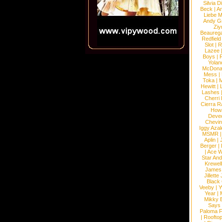
Silvia D
Beck
|
An
Liebe M
Andy G
Ziy
Beaureg
Redfield
Slot
|
R
Lazee
Boys
|
R
Yolan
McDona
Mess
|
Toka
|
M
Hewitt
|
L
Lashes
Cherri
Cierra R
How
Devec
Chevin
Iggy Azal
MSMR
Aplin
|
Berger
|
|
Ace W
Star An
Krewel
James
Jillett
Black
Veeby
|
Y
Year
|
Mikky 
Says
Paloma F
|
Roofto