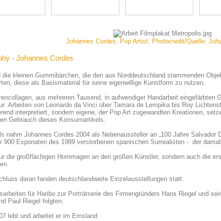
Johannes Cordes, Pop Artist, Photocredit/Quelle: Jo
phy - Johannes Cordes
d die kleinen Gummibärchen, die den aus Norddeutschland stammenden Objek
erten, diese als Basismaterial für seine eigenwillige Kunstform zu nutzen.
rencollagen, aus mehreren Tausend, in aufwendiger Handarbeit eingefärbten
ur Arbeiten von Leonardo da Vinci über Tamara de Lempika bis Roy Lichtenst
erend interpretiert, sondern eigene, der Pop Art zugewandten Kreationen, set
den Gebrauch dieses Konsumartikels.
s nahm Johannes Cordes 2004 als Nebenaussteller an „100 Jahre Salvador Da
r 900 Exponaten des 1989 verstorbenen spanischen Surrealisten - der damals
ur die großflächigen Hommagen an den großen Künstler, sondern auch die erst
en.
hluss daran fanden deutschlandweite Einzelausstellungen statt.
sarbeiten für Haribo zur Porträtserie des Firmengründers Hans Riegel und se
d Paul Riegel folgten.
07 lebt und arbeitet er im Emsland.