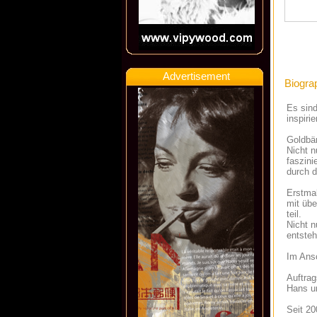
Advertisement
Biogra
Es sin
inspiri
Goldbä
Nicht n
faszini
durch 
Erstmal
mit übe
teil.
Nicht n
entsteh
Im Ansc
Auftrag
Hans un
Seit 20