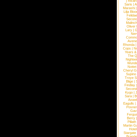
|
Ricard
Saris
|
A
Marashi
Lilja Blo
Felidae
Second
Malinc
Oliver
Lary
|
G
Ner
Commo
Avene
Rhonda
Cops
|
N
Years &
The 
Nightwi
Wunde
Nottet
Cheryl G
Supino
Troye S
Blige
|
Findlay
Second
Kygo
|
J
Sara
|
Bi
Axwel
Eagulls
|
Posner
Gav
Fergu
Berry
Pillath
Martin Ga
Hotel
Stargate
Brande