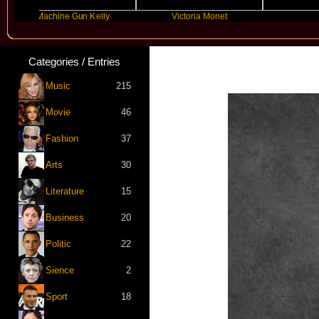
Machine Gun Kelly
Victoria Monet
FLO
Categories / Entries
Music
215
Movie
46
Fashion
37
Arts
30
Literature
15
Business
20
Politic
22
Sience
2
Sport
18