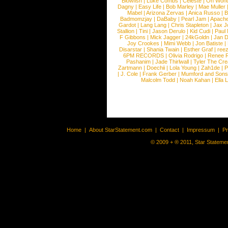
Blowfish
|
Luke Combs
|
Celeste
|
Oh Won
Dagny
|
Easy Life
|
Bob Marley
|
Mae Muller
Mabel
|
Arizona Zervas
|
Anica Russo
|
B
Badmomzjay
|
DaBaby
|
Pearl Jam
|
Apach
Gardot
|
Lang Lang
|
Chris Stapleton
|
Jax J
Stallion
|
Tini
|
Jason Derulo
|
Kid Cudi
|
Paul
F Gibbons
|
Mick Jagger
|
24kGoldn
|
Jan D
Joy Crookes
|
Mimi Webb
|
Jon Batiste
|
Disarstar
|
Shania Twain
|
Esther Graf
|
ree
6PM RECORDS
|
Olivia Rodrigo
|
Renee 
Pashanim
|
Jade Thirlwall
|
Tyler The Cre
Zartmann
|
Doechii
|
Lola Young
|
Zah1de
|
P
|
J. Cole
|
Frank Gerber
|
Mumford and Sons
Malcolm Todd
|
Noah Kahan
|
Ella 
Home
|
About StarStatement.com
|
Contact
|
Impressum
|
P
© 2009 + ® 2011, Star Statemen