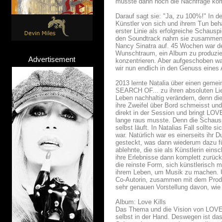
musste dann noch die Nachfrage kom
Darauf sagt sie: "Ja, zu 100%!" In d
Künstler von sich und ihrem Tun beh
erster Linie als erfolgreiche Schauspi
den Soundtrack nahm sie zusammen m
Nancy Sinatra auf. 45 Wochen war de
Wunschtraum, ein Album zu produziere
Advertisement
konzentrieren. Aber aufgeschoben w
wir nun endlich in den Genuss eine
2013 lernte Natalia über einen gem
SEARCH OF... zu ihren absoluten Lie
Leben nachhaltig verändern, denn die 
ihre Zweifel über Bord schmeisst und
direkt in der Session und bringt LOV
lange raus musste. Denn die Schauspi
selbst läuft. In Natalias Fall sollte
war. Natürlich war es einerseits ih
gesteckt, was dann wiederum dazu fü
ablehnte, die sie als Künstlerin eins
ihre Erlebnisse dann komplett zurück
die reinste Form, sich künstlerisch m
ihrem Leben, um Musik zu machen. U
Co-Autorin, zusammen mit dem Produz
sehr genauen Vorstellung davon, wie 
Album: Love Kills
Das Thema und die Vision von LOVE KI
selbst in der Hand. Deswegen ist das