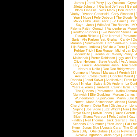
James
|
Jarell Perry
|
Ivy Quainoo
|
Crysta
Jillette Johnson
|
Garland Jeffreys
|
Gerald
Black Onassis
|
Wes Mack
|
Ben Pearce
Veeby
|
Yvonne Catterfeld
|
Cody Simpson
|
Year
|
Muse
|
Fefe Dobson
|
The Bloody N
Mikky Ekko
|
Aloe Blacc
|
Flo Bauer
|
Like
Says
|
Jenix
|
Wille And The Bandits
|
MO
Paloma Faith
|
Oonagh
|
Vandenbergs Moon
|
Rooftop Runners
|
Two Wooden Stones
|
A
|
Ricardo Bielecki
|
Otto Normal
|
Pentatoni
Saris
|
Alle Farben feat. Graham Candy
|
Do
Marashi
|
Synthkartell
|
Ham Sandwich
|
Fio
Lilja Bloom
|
Indiana
|
Sofi de la Torre
|
Georg
Felidae Trick
|
Eau Rouge
|
Michel van Dy
Secondcity
|
Eisenhauer
|
Woody Pitney
|
A
Malinchak
|
Porter Robinson
|
Iggy and Th
Oliver Heldens
|
Steve Angello
|
As Animal
Lary
|
Grace
|
Adrenaline Rush
|
Tom Gaeb
Nervous Nellie
|
Dee Dee Bridgewater
|
Commons
|
Vegas
|
Maraaya
|
Wretch 32
Avener
|
Colbie Caillat
|
Conchita Wurst
|
Rhonda
|
Josef Salvat
|
Acollective
|
From Ki
Cops
|
Nneka
|
Swiss & Die Andern
|
La Conf
Years & Years
|
Hardwell
|
Calvin Harris
|
Ch
The Queens
|
Pentatones
|
Kafka Tamura
Nightwish
|
Ellie Goulding
|
Morgan James
Wunderkynd
|
SuperScum
|
Martin Luke 
Nottet
|
Mans Zelmerloew
|
Alesso
|
Sarah
Cheryl Green
|
Delta Rae
|
Disclosure
|
Lion
Supino
|
Joe Stone
|
Lizz Wright
|
Niila
|
Br
Troye Sivan
|
Kelvin Jones
|
David Garrett
Blige
|
Shana Pearson
|
Felix Jaehn
|
Katy 
Findlay
|
Neil Thomas
|
Jack Garratt
|
The L
Seconds Of Summer
|
Elton John
|
Fall Ou
Kygo
|
Jonas Blue
|
Alessia Cara
|
The Cha
Sara
|
Billy
|
Ollie Gabriel
|
Lucas Newman
Axwel & Ingrosso
|
Alicia Keys
|
Justin Ti