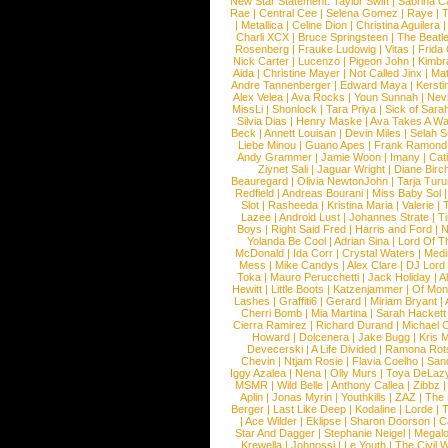
New Star Statement:
Taylor Swift
|
Sabrina C
Rae
|
Central Cee
|
Selena Gomez
|
Raye
|
T
|
Metallica
|
Celine Dion
|
Christina Aguilera
Charli XCX
|
Bruce Springsteen
|
The Beatl
Rosenberg
|
Frauke Ludowig
|
Vitas
|
Frida
Nick Carter
|
Lucenzo
|
Pigeon John
|
Kimbr
Aida
|
Christine Mayer
|
Not Called Jinx
|
Ma
Andre Tannenberger
|
Edward Maya
|
Kersti
Alex Velea
|
Ava Rocks
|
Youn Sunnah
|
Nev
MissLi
|
Shonlock
|
Tara Priya
|
Sick of Sara
Silvia Dias
|
Henry Maske
|
Ava Takes A Wa
Beck
|
Annett Louisan
|
Devin Miles
|
Selah 
Liebe Minou
|
Guano Apes
|
Frank Ramond
Andy Grammer
|
Jamie Woon
|
Imany
|
Cat
Ziynet Sali
|
Jaguar Wright
|
Diane Birc
Beauregard
|
Olivia NewtonJohn
|
Tarja Tur
Redfield
|
Andreas Bourani
|
Miss Baby Sol
Slot
|
Rasheeda
|
Kristina Maria
|
Valerie
|
Lazee
|
Android Lust
|
Johannes Strate
|
T
Boys
|
Right Said Fred
|
Harris and Ford
|
N
Yolanda Be Cool
|
Adrian Sina
|
Lord Of T
McDonald
|
Ida Corr
|
Crystal Waters
|
Medi
Mess
|
Mike Candys
|
Alex Clare
|
DJ Lord
Toka
|
Mauro Perucchetti
|
Jack Holiday
|
A
Hewitt
|
Little Boots
|
Katzenjammer
|
Of Mon
Lashes
|
Graffiti6
|
Gerard
|
Miriam Bryant
|
Cherri Bomb
|
Mia Martina
|
Sarah Hackett
Cierra Ramirez
|
Richard Durand
|
Michael C
Howard
|
Dolcenera
|
Jake Bugg
|
Kris 
Devecerski
|
A Life Divided
|
Ramona Rots
Chevin
|
Ntjam Rosie
|
Flavia Coelho
|
San
Iggy Azalea
|
Nena
|
Olly Murs
|
Toya DeLaz
MSMR
|
Wild Belle
|
Anthony Callea
|
Zibbz
Aplin
|
Jonas Myrin
|
Youthkills
|
ZAZ
|
The 
Berger
|
Last Like Deep
|
Kodaline
|
Lorde
|
|
Ace Wilder
|
Eklipse
|
Sharon Doorson
|
C
Star And Dagger
|
Stephanie Neigel
|
Megal
Krewella
|
Johnossi
|
Le Youth
|
The Civil 