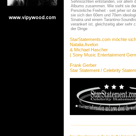
Sehnsüchten entstanden, vor allem d
Albums zusammen. Wie sieht sie denn
Persönliche Freiheit - seit jeher ist
sie sich den 60ern und 70ern ideolog
Sinatra und einem Tarantino-Soundt
verankert ist, gleichzeitig aber seh
der Dinge
StarStatements.com möchte sich
Natalia Avelon
& Michael Hascher
( Sony Music Entertainment Ge
Frank Gerber
Star Statement / Celebrity State