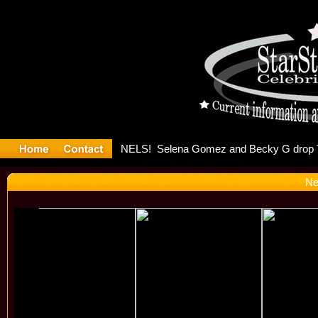
ter Debuts
Ne