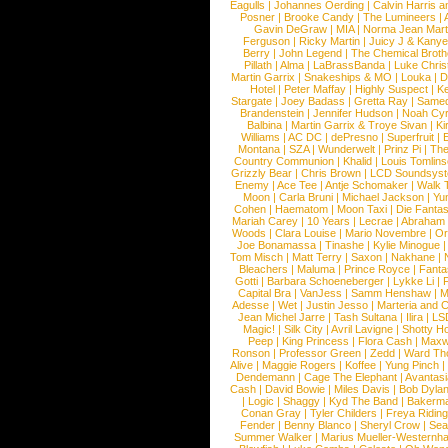
Eagulls
|
Johannes Oerding
|
Calvin Harris 
Posner
|
Brooke Candy
|
The Lumineers
|
Gavin DeGraw
|
MIA
|
Norma Jean Mart
Ferguson
|
Ricky Martin
|
Juicy J & Kany
Berry
|
John Legend
|
The Chemical Broth
Pillath
|
Alma
|
LaBrassBanda
|
Luke Chris
Martin Garrix
|
Snakeships & MO
|
Louka
|
D
Hotel
|
Peter Maffay
|
Highly Suspect
|
K
Stargate
|
Joey Badass
|
Gretta Ray
|
Samed
Brandenstein
|
Jennifer Hudson
|
Noah Cy
Balbina
|
Martin Garrix & Troye Sivan
|
Ki
Williams
|
AC DC
|
dePresno
|
Superfruit
|
Montana
|
SZA
|
Wunderwelt
|
Prinz Pi
|
The
Country Communion
|
Khalid
|
Louis Tomlin
Grizzly Bear
|
Chris Brown
|
LCD Soundsys
Enemy
|
Ace Tee
|
Antje Schomaker
|
Walk 
Moon
|
Carla Bruni
|
Michael Jackson
|
Yu
Cohen
|
Haematom
|
Moon Taxi
|
Die Fantas
Mariah Carey
|
10 Years
|
Lecrae
|
Abraham
Woods
|
Clara Louise
|
Mario Novembre
|
Or
Joe Bonamassa
|
Tinashe
|
Kylie Minogue
Tom Misch
|
Matt Terry
|
Saxon
|
Nakhane
|
Bleachers
|
Maluma
|
Prince Royce
|
Fanta
Gotti
|
Barbara Schoeneberger
|
Lykke Li
|
Capital Bra
|
VanJess
|
Samm Henshaw
|
M
Adesse
|
Wet
|
Justin Jesso
|
Marteria and 
Jean Michel Jarre
|
Tash Sultana
|
Ilira
|
LS
Magic!
|
Silk City
|
Avril Lavigne
|
Shotty H
Peep
|
King Princess
|
Flora Cash
|
Maxw
Ronson
|
Professor Green
|
Zedd
|
Ward T
Alive
|
Maggie Rogers
|
Koffee
|
Yung Pinch
Dendemann
|
Cage The Elephant
|
Avantas
Cash
|
David Bowie
|
Miles Davis
|
Bob Dyla
|
Logic
|
Shaggy
|
Kyd The Band
|
Bakerm
Conan Gray
|
Tyler Childers
|
Freya Ridin
Fender
|
Benny Blanco
|
Sheryl Crow
|
Sea
Summer Walker
|
Marius Mueller-Westernh