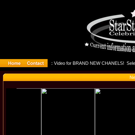
eleases mu
Ne