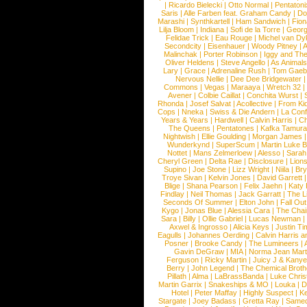
|
Ricardo Bielecki
|
Otto Normal
|
Pentatoni
Saris
|
Alle Farben feat. Graham Candy
|
Do
Marashi
|
Synthkartell
|
Ham Sandwich
|
Fio
Lilja Bloom
|
Indiana
|
Sofi de la Torre
|
Georg
Felidae Trick
|
Eau Rouge
|
Michel van Dy
Secondcity
|
Eisenhauer
|
Woody Pitney
|
A
Malinchak
|
Porter Robinson
|
Iggy and Th
Oliver Heldens
|
Steve Angello
|
As Animal
Lary
|
Grace
|
Adrenaline Rush
|
Tom Gaeb
Nervous Nellie
|
Dee Dee Bridgewater
|
Commons
|
Vegas
|
Maraaya
|
Wretch 32
Avener
|
Colbie Caillat
|
Conchita Wurst
|
Rhonda
|
Josef Salvat
|
Acollective
|
From Ki
Cops
|
Nneka
|
Swiss & Die Andern
|
La Conf
Years & Years
|
Hardwell
|
Calvin Harris
|
Ch
The Queens
|
Pentatones
|
Kafka Tamura
Nightwish
|
Ellie Goulding
|
Morgan James
Wunderkynd
|
SuperScum
|
Martin Luke 
Nottet
|
Mans Zelmerloew
|
Alesso
|
Sarah
Cheryl Green
|
Delta Rae
|
Disclosure
|
Lion
Supino
|
Joe Stone
|
Lizz Wright
|
Niila
|
Br
Troye Sivan
|
Kelvin Jones
|
David Garrett
Blige
|
Shana Pearson
|
Felix Jaehn
|
Katy 
Findlay
|
Neil Thomas
|
Jack Garratt
|
The L
Seconds Of Summer
|
Elton John
|
Fall Ou
Kygo
|
Jonas Blue
|
Alessia Cara
|
The Cha
Sara
|
Billy
|
Ollie Gabriel
|
Lucas Newman
Axwel & Ingrosso
|
Alicia Keys
|
Justin Ti
Eagulls
|
Johannes Oerding
|
Calvin Harris 
Posner
|
Brooke Candy
|
The Lumineers
|
Gavin DeGraw
|
MIA
|
Norma Jean Mart
Ferguson
|
Ricky Martin
|
Juicy J & Kany
Berry
|
John Legend
|
The Chemical Broth
Pillath
|
Alma
|
LaBrassBanda
|
Luke Chris
Martin Garrix
|
Snakeships & MO
|
Louka
|
D
Hotel
|
Peter Maffay
|
Highly Suspect
|
K
Stargate
|
Joey Badass
|
Gretta Ray
|
Samed