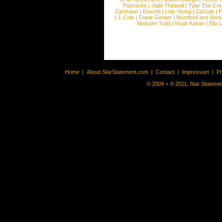
Pashanim
|
Jade Thirlwall
|
Tyler The Cre
Zartmann
|
Doechii
|
Lola Young
|
Zah1de
|
P
|
J. Cole
|
Frank Gerber
|
Mumford and Sons
Malcolm Todd
|
Noah Kahan
|
Ella 
Home
|
About StarStatement.com
|
Contact
|
Impressum
|
P
© 2009 + ® 2011, Star Statemen