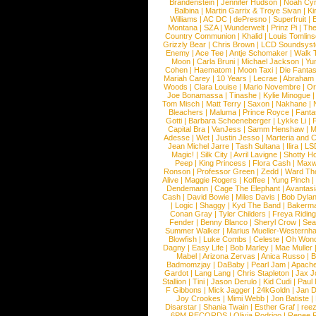
Brandenstein
|
Jennifer Hudson
|
Noah Cy
Balbina
|
Martin Garrix & Troye Sivan
|
Ki
Williams
|
AC DC
|
dePresno
|
Superfruit
|
Montana
|
SZA
|
Wunderwelt
|
Prinz Pi
|
The
Country Communion
|
Khalid
|
Louis Tomlin
Grizzly Bear
|
Chris Brown
|
LCD Soundsys
Enemy
|
Ace Tee
|
Antje Schomaker
|
Walk 
Moon
|
Carla Bruni
|
Michael Jackson
|
Yu
Cohen
|
Haematom
|
Moon Taxi
|
Die Fantas
Mariah Carey
|
10 Years
|
Lecrae
|
Abraham
Woods
|
Clara Louise
|
Mario Novembre
|
Or
Joe Bonamassa
|
Tinashe
|
Kylie Minogue
Tom Misch
|
Matt Terry
|
Saxon
|
Nakhane
|
Bleachers
|
Maluma
|
Prince Royce
|
Fanta
Gotti
|
Barbara Schoeneberger
|
Lykke Li
|
Capital Bra
|
VanJess
|
Samm Henshaw
|
M
Adesse
|
Wet
|
Justin Jesso
|
Marteria and 
Jean Michel Jarre
|
Tash Sultana
|
Ilira
|
LS
Magic!
|
Silk City
|
Avril Lavigne
|
Shotty H
Peep
|
King Princess
|
Flora Cash
|
Maxw
Ronson
|
Professor Green
|
Zedd
|
Ward T
Alive
|
Maggie Rogers
|
Koffee
|
Yung Pinch
Dendemann
|
Cage The Elephant
|
Avantas
Cash
|
David Bowie
|
Miles Davis
|
Bob Dyla
|
Logic
|
Shaggy
|
Kyd The Band
|
Bakerm
Conan Gray
|
Tyler Childers
|
Freya Ridin
Fender
|
Benny Blanco
|
Sheryl Crow
|
Sea
Summer Walker
|
Marius Mueller-Westernh
Blowfish
|
Luke Combs
|
Celeste
|
Oh Won
Dagny
|
Easy Life
|
Bob Marley
|
Mae Muller
Mabel
|
Arizona Zervas
|
Anica Russo
|
B
Badmomzjay
|
DaBaby
|
Pearl Jam
|
Apach
Gardot
|
Lang Lang
|
Chris Stapleton
|
Jax J
Stallion
|
Tini
|
Jason Derulo
|
Kid Cudi
|
Paul
F Gibbons
|
Mick Jagger
|
24kGoldn
|
Jan D
Joy Crookes
|
Mimi Webb
|
Jon Batiste
|
Disarstar
|
Shania Twain
|
Esther Graf
|
ree
6PM RECORDS
|
Olivia Rodrigo
|
Renee 