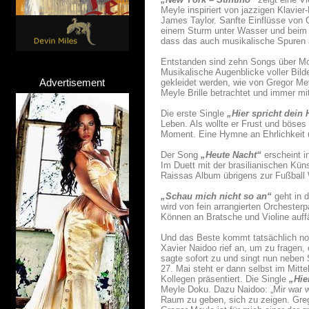
Meyle inspiriert von jazzigen Klavie
James Taylor. Sanfte Einflüsse von G
einem Sturm unter Wasser und beim 
dass das auch musikalische Spuren a
Entstanden sind zehn Songs über Mo
Musikalische Augenblicke voller Bild
Advertisement
gekleidet werden, wie von Gregor Me
Meyle Brille betrachtet und immer m
Die erste Single
„Hier spricht dein 
Leben. Als wollte er Frust und böses
Moment. Eine Hymne an Ehrlichkeit 
Der Song
„Heute Nacht“
erscheint i
Im Duett mit der brasilianischen Küns
Raissas Album übrigens zur Fußball
„Schau mich nicht so an“
geht in 
wird von fein arrangierten Orchester
Können an Bratsche und Violine auffä
Und das Beste kommt tatsächlich noch
Xavier Naidoo rief an, um zu fragen
sagte sofort zu und singt nun neben
27. Mai steht er dann selbst im Mit
Kollegen präsentiert. Die Single
„Hie
Meyle Doku. Dazu Naidoo: „Mir war wi
Raum zu geben, sich zu zeigen. Grego