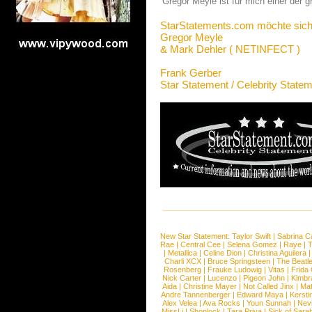
Gregor Meyle ist für mich einer der 
StarStatements.com möchte sich
Gregor Meyle
& Mark Dehler ( NETINFECT )
Frank Gerber
Star Statement / Celebrity State
New Star Statement:
Taylor Swift
|
Sabrina C
Rae
|
Central Cee
|
Selena Gomez
|
Raye
|
T
|
Metallica
|
Celine Dion
|
Christina Aguilera
Charli XCX
|
Bruce Springsteen
|
The Beatl
Rosenberg
|
Frauke Ludowig
|
Vitas
|
Frida
Nick Carter
|
Lucenzo
|
Pigeon John
|
Kimbr
Aida
|
Christine Mayer
|
Not Called Jinx
|
Ma
Andre Tannenberger
|
Edward Maya
|
Kersti
Alex Velea
|
Ava Rocks
|
Youn Sunnah
|
Nev
MissLi
|
Shonlock
|
Tara Priya
|
Sick of Sara