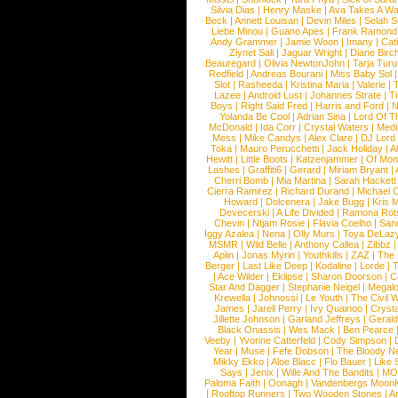
Silvia Dias
|
Henry Maske
|
Ava Takes A Wa
Beck
|
Annett Louisan
|
Devin Miles
|
Selah 
Liebe Minou
|
Guano Apes
|
Frank Ramond
Andy Grammer
|
Jamie Woon
|
Imany
|
Cat
Ziynet Sali
|
Jaguar Wright
|
Diane Birc
Beauregard
|
Olivia NewtonJohn
|
Tarja Tur
Redfield
|
Andreas Bourani
|
Miss Baby Sol
Slot
|
Rasheeda
|
Kristina Maria
|
Valerie
|
Lazee
|
Android Lust
|
Johannes Strate
|
T
Boys
|
Right Said Fred
|
Harris and Ford
|
N
Yolanda Be Cool
|
Adrian Sina
|
Lord Of T
McDonald
|
Ida Corr
|
Crystal Waters
|
Medi
Mess
|
Mike Candys
|
Alex Clare
|
DJ Lord
Toka
|
Mauro Perucchetti
|
Jack Holiday
|
A
Hewitt
|
Little Boots
|
Katzenjammer
|
Of Mon
Lashes
|
Graffiti6
|
Gerard
|
Miriam Bryant
|
Cherri Bomb
|
Mia Martina
|
Sarah Hackett
Cierra Ramirez
|
Richard Durand
|
Michael C
Howard
|
Dolcenera
|
Jake Bugg
|
Kris 
Devecerski
|
A Life Divided
|
Ramona Rots
Chevin
|
Ntjam Rosie
|
Flavia Coelho
|
San
Iggy Azalea
|
Nena
|
Olly Murs
|
Toya DeLaz
MSMR
|
Wild Belle
|
Anthony Callea
|
Zibbz
Aplin
|
Jonas Myrin
|
Youthkills
|
ZAZ
|
The 
Berger
|
Last Like Deep
|
Kodaline
|
Lorde
|
|
Ace Wilder
|
Eklipse
|
Sharon Doorson
|
C
Star And Dagger
|
Stephanie Neigel
|
Megal
Krewella
|
Johnossi
|
Le Youth
|
The Civil 
James
|
Jarell Perry
|
Ivy Quainoo
|
Crysta
Jillette Johnson
|
Garland Jeffreys
|
Gerald
Black Onassis
|
Wes Mack
|
Ben Pearce
Veeby
|
Yvonne Catterfeld
|
Cody Simpson
|
Year
|
Muse
|
Fefe Dobson
|
The Bloody N
Mikky Ekko
|
Aloe Blacc
|
Flo Bauer
|
Like
Says
|
Jenix
|
Wille And The Bandits
|
MO
Paloma Faith
|
Oonagh
|
Vandenbergs Moon
|
Rooftop Runners
|
Two Wooden Stones
|
A