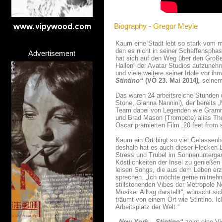
Biography - Gregor Meyle
Kaum eine Stadt lebt so stark vom mu
den es nicht in seiner Schaffenspha
Advertisement
hat sich auf den Weg über den Große
Hallen“ der Avatar Studios aufzuneh
und viele weitere seiner Idole vor ih
Stintino“
(VÖ 23. Mai 2014
),
seinem 
Das waren 24 arbeitsreiche Stunden 
Stone, Gianna Nannini), der bereits 
Team dabei von Legenden wie Grammy
und Brad Mason (Trompete) alias Th
Oscar prämierten Film „20 feet from
Kaum ein Ort birgt so viel Gelassenh
deshalb hat es auch dieser Flecken 
Stress und Trubel im Sonnenuntergan
Köstlichkeiten der Insel zu genießen
leisen Songs, die aus dem Leben er
sprechen. „Ich möchte gerne mitneh
stillstehenden Vibes der Metropole 
Musiker Alltag darstellt“, wünscht si
träumt von einem Ort wie Stintino. 
Arbeitsplatz der Welt.“
„New York – Stintino“
zeigt eine Vi