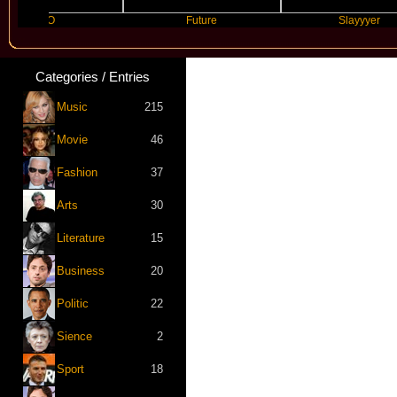
LO
Future
Slayyyer
Categories / Entries
Music
215
Movie
46
Fashion
37
Arts
30
Literature
15
Business
20
Politic
22
Sience
2
Sport
18