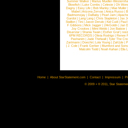
Summer Walker
|
Marius Mueller-Westernh
Blowfish
|
Luke Combs
|
Celeste
|
Oh Won
Dagny
|
Easy Life
|
Bob Marley
|
Mae Muller
Mabel
|
Arizona Zervas
|
Anica Russo
|
B
Badmomzjay
|
DaBaby
|
Pearl Jam
|
Apach
Gardot
|
Lang Lang
|
Chris Stapleton
|
Jax J
Stallion
|
Tini
|
Jason Derulo
|
Kid Cudi
|
Paul
F Gibbons
|
Mick Jagger
|
24kGoldn
|
Jan D
Joy Crookes
|
Mimi Webb
|
Jon Batiste
|
Disarstar
|
Shania Twain
|
Esther Graf
|
ree
6PM RECORDS
|
Olivia Rodrigo
|
Renee 
Pashanim
|
Jade Thirlwall
|
Tyler The Cre
Zartmann
|
Doechii
|
Lola Young
|
Zah1de
|
P
|
J. Cole
|
Frank Gerber
|
Mumford and Sons
Malcolm Todd
|
Noah Kahan
|
Ella 
Home
|
About StarStatement.com
|
Contact
|
Impressum
|
P
© 2009 + ® 2011, Star Statemen