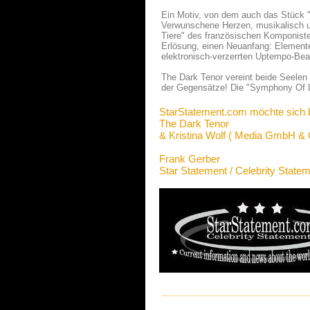
Ein Motiv, von dem auch das Stück 
Verwunschene Herzen, musikalisch u
Tiere" des französischen Komponisten
Erlösung, einen Neuanfang: Element
elektronisch-verzerrten Uptempo-Bea
The Dark Tenor vereint beide Seelen 
der Gegensätze! Die "Symphony Of L
StarStatement.com möchte sich 
The Dark Tenor
& Kristina Wolf ( Media GmbH & 
Frank Gerber
Star Statement / Celebrity State