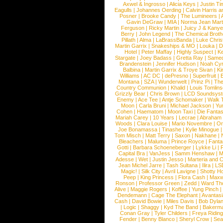
Axwel & Ingrosso
|
Alicia Keys
|
Justin Ti
Eagulls
|
Johannes Oerding
|
Calvin Harris 
Posner
|
Brooke Candy
|
The Lumineers
|
Gavin DeGraw
|
MIA
|
Norma Jean Mart
Ferguson
|
Ricky Martin
|
Juicy J & Kany
Berry
|
John Legend
|
The Chemical Broth
Pillath
|
Alma
|
LaBrassBanda
|
Luke Chris
Martin Garrix
|
Snakeships & MO
|
Louka
|
D
Hotel
|
Peter Maffay
|
Highly Suspect
|
K
Stargate
|
Joey Badass
|
Gretta Ray
|
Samed
Brandenstein
|
Jennifer Hudson
|
Noah Cy
Balbina
|
Martin Garrix & Troye Sivan
|
Ki
Williams
|
AC DC
|
dePresno
|
Superfruit
|
Montana
|
SZA
|
Wunderwelt
|
Prinz Pi
|
The
Country Communion
|
Khalid
|
Louis Tomlin
Grizzly Bear
|
Chris Brown
|
LCD Soundsys
Enemy
|
Ace Tee
|
Antje Schomaker
|
Walk 
Moon
|
Carla Bruni
|
Michael Jackson
|
Yu
Cohen
|
Haematom
|
Moon Taxi
|
Die Fantas
Mariah Carey
|
10 Years
|
Lecrae
|
Abraham
Woods
|
Clara Louise
|
Mario Novembre
|
Or
Joe Bonamassa
|
Tinashe
|
Kylie Minogue
Tom Misch
|
Matt Terry
|
Saxon
|
Nakhane
|
Bleachers
|
Maluma
|
Prince Royce
|
Fanta
Gotti
|
Barbara Schoeneberger
|
Lykke Li
|
Capital Bra
|
VanJess
|
Samm Henshaw
|
M
Adesse
|
Wet
|
Justin Jesso
|
Marteria and 
Jean Michel Jarre
|
Tash Sultana
|
Ilira
|
LS
Magic!
|
Silk City
|
Avril Lavigne
|
Shotty H
Peep
|
King Princess
|
Flora Cash
|
Maxw
Ronson
|
Professor Green
|
Zedd
|
Ward T
Alive
|
Maggie Rogers
|
Koffee
|
Yung Pinch
Dendemann
|
Cage The Elephant
|
Avantas
Cash
|
David Bowie
|
Miles Davis
|
Bob Dyla
|
Logic
|
Shaggy
|
Kyd The Band
|
Bakerm
Conan Gray
|
Tyler Childers
|
Freya Ridin
Fender
|
Benny Blanco
|
Sheryl Crow
|
Sea