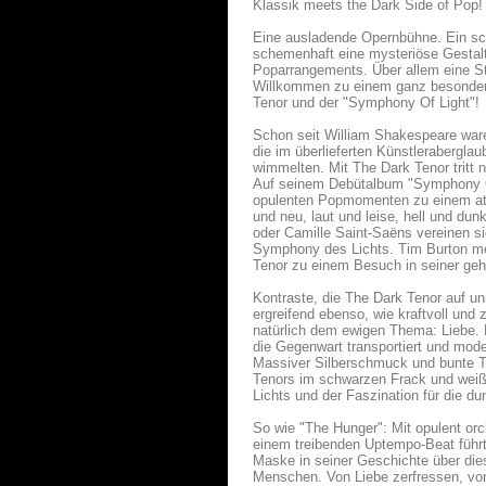
Klassik meets the Dark Side of Pop!
Eine ausladende Opernbühne. Ein sch
schemenhaft eine mysteriöse Gestal
Poparrangements. Über allem eine St
Willkommen zu einem ganz besonder
Tenor und der "Symphony Of Light"!
Schon seit William Shakespeare ware
die im überlieferten Künstlerabergl
wimmelten. Mit The Dark Tenor tritt 
Auf seinem Debütalbum "Symphony Of 
opulenten Popmomenten zu einem atmo
und neu, laut und leise, hell und du
oder Camille Saint-Saëns vereinen s
Symphony des Lichts. Tim Burton mee
Tenor zu einem Besuch in seiner gehe
Kontraste, die The Dark Tenor auf 
ergreifend ebenso, wie kraftvoll und
natürlich dem ewigen Thema: Liebe. 
die Gegenwart transportiert und mode
Massiver Silberschmuck und bunte T
Tenors im schwarzen Frack und weiße
Lichts und der Faszination für die du
So wie "The Hunger": Mit opulent orc
einem treibenden Uptempo-Beat führt 
Maske in seiner Geschichte über die
Menschen. Von Liebe zerfressen, von