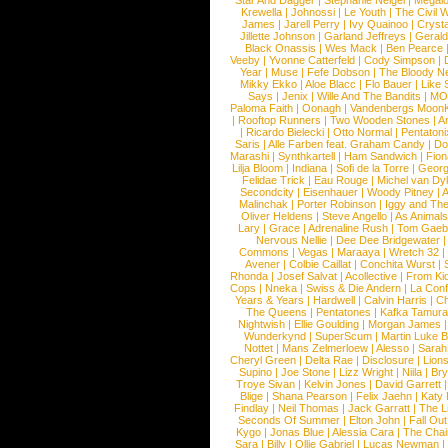
Star And Dagger
|
Stephanie Neigel
|
Megal
Krewella
|
Johnossi
|
Le Youth
|
The Civil 
James
|
Jarell Perry
|
Ivy Quainoo
|
Crysta
Jillette Johnson
|
Garland Jeffreys
|
Gerald
Black Onassis
|
Wes Mack
|
Ben Pearce
Veeby
|
Yvonne Catterfeld
|
Cody Simpson
|
Year
|
Muse
|
Fefe Dobson
|
The Bloody N
Mikky Ekko
|
Aloe Blacc
|
Flo Bauer
|
Like
Says
|
Jenix
|
Wille And The Bandits
|
MO
Paloma Faith
|
Oonagh
|
Vandenbergs Moon
|
Rooftop Runners
|
Two Wooden Stones
|
A
|
Ricardo Bielecki
|
Otto Normal
|
Pentatoni
Saris
|
Alle Farben feat. Graham Candy
|
Do
Marashi
|
Synthkartell
|
Ham Sandwich
|
Fio
Lilja Bloom
|
Indiana
|
Sofi de la Torre
|
Georg
Felidae Trick
|
Eau Rouge
|
Michel van Dy
Secondcity
|
Eisenhauer
|
Woody Pitney
|
A
Malinchak
|
Porter Robinson
|
Iggy and Th
Oliver Heldens
|
Steve Angello
|
As Animal
Lary
|
Grace
|
Adrenaline Rush
|
Tom Gaeb
Nervous Nellie
|
Dee Dee Bridgewater
|
Commons
|
Vegas
|
Maraaya
|
Wretch 32
Avener
|
Colbie Caillat
|
Conchita Wurst
|
Rhonda
|
Josef Salvat
|
Acollective
|
From Ki
Cops
|
Nneka
|
Swiss & Die Andern
|
La Conf
Years & Years
|
Hardwell
|
Calvin Harris
|
Ch
The Queens
|
Pentatones
|
Kafka Tamura
Nightwish
|
Ellie Goulding
|
Morgan James
Wunderkynd
|
SuperScum
|
Martin Luke 
Nottet
|
Mans Zelmerloew
|
Alesso
|
Sarah
Cheryl Green
|
Delta Rae
|
Disclosure
|
Lion
Supino
|
Joe Stone
|
Lizz Wright
|
Niila
|
Br
Troye Sivan
|
Kelvin Jones
|
David Garrett
Blige
|
Shana Pearson
|
Felix Jaehn
|
Katy 
Findlay
|
Neil Thomas
|
Jack Garratt
|
The L
Seconds Of Summer
|
Elton John
|
Fall Ou
Kygo
|
Jonas Blue
|
Alessia Cara
|
The Cha
Sara
|
Billy
|
Ollie Gabriel
|
Lucas Newman