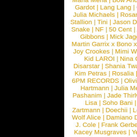
Gardot
|
Lang Lang
|
Julia Michaels
|
Rosa
Stallion
|
Tini
|
Jason D
Snake
|
NF
|
50 Cent
|
Gibbons
|
Mick Jag
Martin Garrix x Bono 
Joy Crookes
|
Mimi 
Kid LAROI
|
Nina
Disarstar
|
Shania Tw
Kim Petras
|
Rosalia
6PM RECORDS
|
Oliv
Hartmann
|
Julia M
Pashanim
|
Jade Thirl
Lisa
|
Soho Bani
Zartmann
|
Doechii
|
L
Wolf Alice
|
Damiano 
J. Cole
|
Frank Gerbe
Kacey Musgraves
|
Y