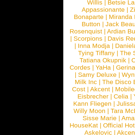
Willis
|
Betsie La
Appassionante
|
Z
Bonaparte
|
Miranda
Button
|
Jack Beau
Rosenquist
|
Ardian Bu
|
Scorpions
|
Davis Red
|
Inna Modja
|
Daniel
Tying Tiffany
|
The 
Tatiana Okupnik
|
C
Cordes
|
YaHa
|
Gerin
|
Samy Deluxe
|
Wyn
Milk Inc
|
The Disco 
Cost
|
Akcent
|
Mobile
Eisbrecher
|
Celia
|
Kann Fliegen
|
Juliss
Willy Moon
|
Tara Mc
Sisse Marie
|
Ama
HouseKat
|
Official Ho
Askelovic
|
Akcen