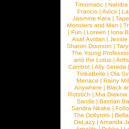
Timomatic
|
Nahiba
Francis
|
Avicii
|
La
Jasmine Kara
|
Tape
Monsters and Men
|
Tr
|
Fun
|
Loreen
|
Iona 
Asaf Avidan
|
Jessie
Sharon Doorson
|
Tar
The Young Professio
and the Lotus
|
Arth
Canitrot
|
Ally Sereda
TinkaBelle
|
Ola S
Menace
|
Rainy Mi
Anywhere
|
Black a
Rotstich
|
Mia Diekow
Sande
|
Bastian B
Sandra Nkake
|
Foll
The Dollyrots
|
Bell
DeLazy
|
Amanda J
Arnalds
|
Rykka
|
L