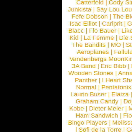
Catterfeld
|
Cody S
Junkista
|
Say Lou Lou
Fefe Dobson
|
The Bl
Isac Elliot
|
Carlprit
|
G
Blacc
|
Flo Bauer
|
Lik
Kid
|
La Femme
|
Die 
The Bandits
|
MO
|
St
Aeroplanes
|
Fallul
Vandenbergs MoonKi
3A Band
|
Eric Bibb
|
Wooden Stones
|
Anna
Panther
|
I Heart Sh
Normal
|
Pentatonix
Laurin Buser
|
Elaiza
Graham Candy
|
Do
Kobe
|
Dieter Meier
|
M
Ham Sandwich
|
Fi
Bingo Players
|
Meliss
|
Sofi de la Torre
|
G