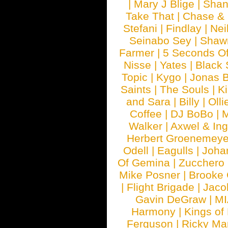
|
Mary J Blige
|
Shan
Take That
|
Chase & 
Stefani
|
Findlay
|
Nei
Seinabo Sey
|
Shaw
Farmer
|
5 Seconds O
Nisse
|
Yates
|
Black 
Topic
|
Kygo
|
Jonas B
Saints
|
The Souls
|
Ki
and Sara
|
Billy
|
Olli
Coffee
|
DJ BoBo
|
M
Walker
|
Axwel & In
Herbert Groenemeye
Odell
|
Eagulls
|
Joha
Of Gemina
|
Zucchero
Mike Posner
|
Brooke
|
Flight Brigade
|
Jaco
Gavin DeGraw
|
MI
Harmony
|
Kings of
Ferguson
|
Ricky Mar