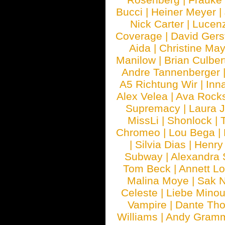
Bucci
|
Heiner Meyer
|
Nick Carter
|
Lucen
Coverage
|
David Gers
Aida
|
Christine May
Manilow
|
Brian Culber
Andre Tannenberger
A5 Richtung Wir
|
Inn
Alex Velea
|
Ava Rock
Supremacy
|
Laura 
MissLi
|
Shonlock
|
Chromeo
|
Lou Bega
|
|
Silvia Dias
|
Henry
Subway
|
Alexandra 
Tom Beck
|
Annett L
Malina Moye
|
Sak N
Celeste
|
Liebe Mino
Vampire
|
Dante Th
Williams
|
Andy Gram