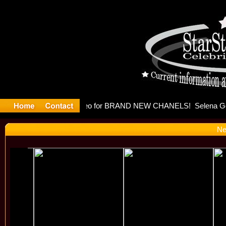
eases mus
Ne