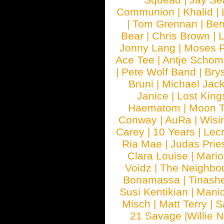
Communion
|
Khalid
|
|
Tom Grennan
|
Ben
Bear
|
Chris Brown
|
Jonny Lang
|
Moses 
Ace Tee
|
Antje Schom
|
Pete Wolf Band
|
Brys
Bruni
|
Michael Jac
Janice
|
Lost King
Haematom
|
Moon T
Conway
|
AuRa
|
Wisi
Carey
|
10 Years
|
Lec
Ria Mae
|
Judas Prie
Clara Louise
|
Mari
Voidz
|
The Neighbo
Bonamassa
|
Tinash
Susi Kentikian
|
Manic
Misch
|
Matt Terry
|
S
21 Savage
|
Willie 