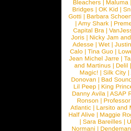
Bleachers
|
Maluma
Bridges
|
OK Kid
|
Sn
Gotti
|
Barbara Schoe
|
Amy Shark
|
Prem
Capital Bra
|
VanJes
Joris
|
Nicky Jam and 
Adesse
|
Wet
|
Justi
Calo
|
Tina Guo
|
Low
Jean Michel Jarre
|
Ta
and Martinus
|
Delil
Magic!
|
Silk City
|
Donovan
|
Bad Soun
Lil Peep
|
King Princ
Danny Avila
|
ASAP 
Ronson
|
Professo
Atlantic
|
Larsito and
Half Alive
|
Maggie Ro
|
Sara Bareilles
|
Normani
|
Dendeman