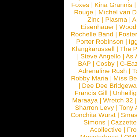
Foxes
|
Kina Grannis
Rouge
|
Michel van 
Zinc
|
Plasma
|
A
Eisenhauer
|
Woody
Rochelle Band
|
Foste
Porter Robinson
|
Ig
Klangkarussell
|
The P
|
Steve Angello
|
As 
BAP
|
Cosby
|
G-Ea
Adrenaline Rush
|
T
Robby Maria
|
Miss B
|
Dee Dee Bridgewa
Francis Gill
|
Unheilig
Maraaya
|
Wretch 32
Sharron Levy
|
Tony 
Conchita Wurst
|
Smash
Simons
|
Cazzette
Acollective
|
Fr
Monsterheart
|
OMI