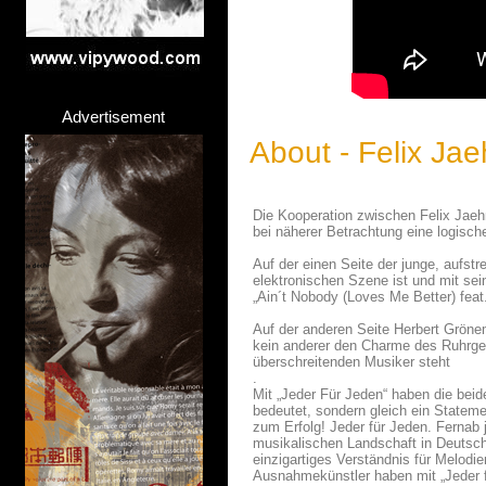
Advertisement
About - Felix Ja
Die Kooperation zwischen Felix Jaehn
bei näherer Betrachtung eine logisch
Auf der einen Seite der junge, aufst
elektronischen Szene ist und mit se
„Ain´t Nobody (Loves Me Better) fea
Auf der anderen Seite Herbert Grönem
kein anderer den Charme des Ruhrgeb
überschreitenden Musiker steht
.
Mit „Jeder Für Jeden“ haben die bei
bedeutet, sondern gleich ein Statem
zum Erfolg! Jeder für Jeden. Fernab
musikalischen Landschaft in Deutsc
einzigartiges Verständnis für Melodi
Ausnahmekünstler haben mit „Jeder f