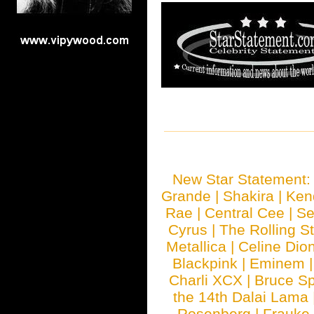
New Star Statement
Grande
|
Shakira
|
Ken
Rae
|
Central Cee
|
Se
Cyrus
|
The Rolling S
Metallica
|
Celine Dio
Blackpink
|
Eminem
Charli XCX
|
Bruce Sp
the 14th Dalai Lama
Rosenberg
|
Frauke