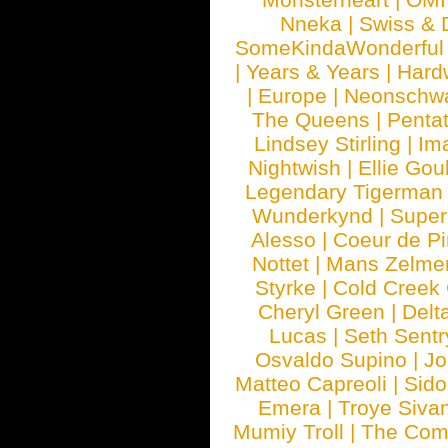
Nneka
|
Swiss & 
SomeKindaWonderful
|
Years & Years
|
Hard
|
Europe
|
Neonschw
The Queens
|
Penta
Lindsey Stirling
|
Im
Nightwish
|
Ellie Gou
Legendary Tigerman
Wunderkynd
|
Supe
Alesso
|
Coeur de Pi
Nottet
|
Mans Zelme
Styrke
|
Cold Creek
Cheryl Green
|
Delt
Lucas
|
Seth Sentr
Osvaldo Supino
|
Jo
Matteo Capreoli
|
Sido
Emera
|
Troye Siva
Mumiy Troll
|
The Com