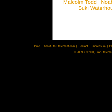
Malcolm Todd
|
Noa
Suki Waterho
Home
|
About StarStatement.com
|
Contact
|
Impressum
|
P
© 2009 + ® 2011, Star Statemen