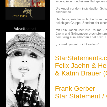
widerspiegelt und einem Halt geben w
Die Angst vor dem individuellen Sch
erklommen.
Der Tenor, welcher sich durch das Li
beliebigen Gruppe. Sondern der eine
Advertisement
mit Felix Jaehn über Ihre Träume, Än
Jaehn und Grönemeyer erschufen zu
dem Weg zum erhofften Titel Kraft, H
„Es wird gespielt, nicht verlorn!“
StarStatements.
Felix Jaehn & H
& Katrin Brauer 
Frank Gerber
Star Statement /