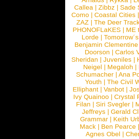
Callea
|
Zibbz
|
Sade 
Como
|
Coastal Cities
ZAZ
|
The Deer Trac
PHONOFLaKES
|
ME 
Lorde
|
Tomorrow´s
Benjamin Clementine
Doorson
|
Carlos 
Sheridan
|
Juveniles
|
Neigel
|
Megaloh
|
Schumacher
|
Ana P
Youth
|
The Civil 
Elliphant
|
Vanbot
|
Jo
Ivy Quainoo
|
Crystal 
Filan
|
Siri Svegler
|
M
Jeffreys
|
Gerald C
Grammar
|
Keith Ur
Mack
|
Ben Pearce
Agnes Obel
|
Che