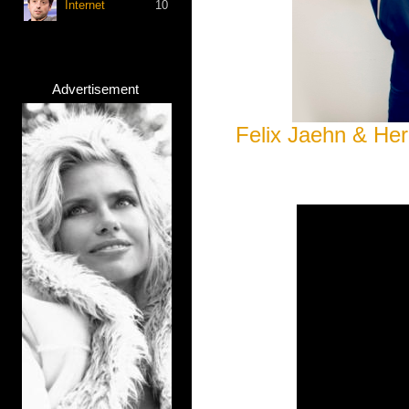
Internet
10
Advertisement
Felix Jaehn & Her