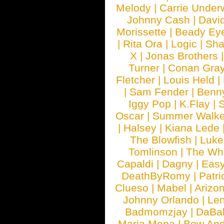
Melody
|
Carrie Unde
Johnny Cash
|
Davi
Morissette
|
Beady Ey
|
Rita Ora
|
Logic
|
Sha
X
|
Jonas Brothers
Turner
|
Conan Gra
Fletcher
|
Louis Held
|
|
Sam Fender
|
Benn
Iggy Pop
|
K.Flay
|
Oscar
|
Summer Walke
|
Halsey
|
Kiana Lede
The Blowfish
|
Luk
Tomlinson
|
The Wh
Capaldi
|
Dagny
|
Easy
DeathByRomy
|
Patri
Clueso
|
Mabel
|
Arizo
Johnny Orlando
|
Len
Badmomzjay
|
DaBa
Maria Mena
|
Bow And