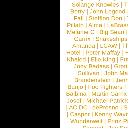
Solange Knowles
|
T
Berry
|
John Legend
Fall
|
Stefflon Don
|
Pillath
|
Alma
|
LaBras
Melanie C
|
Big Sean
Garrix
|
Snakeship
Amanda
|
LCAW
|
T
Hotel
|
Peter Maffay
|
Khaled
|
Elle King
|
Fu
Joey Badass
|
Gret
Sullivan
|
John Ma
Brandenstein
|
Jenn
Banjo
|
Foo Fighters
|
Balbina
|
Martin Garrix
Josef
|
Michael Patrick
|
AC DC
|
dePresno
|
S
|
Casper
|
Kenny Wayn
Wunderwelt
|
Prinz P
Squead
|
Jay Se