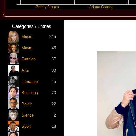
Benny Blanco
Ariana Grande
Grac
Categories / Entries
New 
Music
215
Movie
46
Fashion
37
Arts
30
Literature
15
Business
20
Politic
22
Sience
2
Sport
18