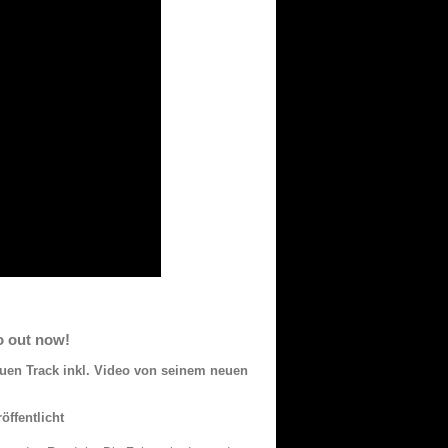
o out now!
euen Track inkl. Video von seinem neuen
öffentlicht