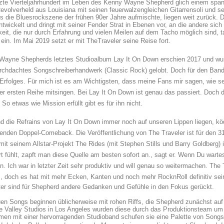
zte Vierteljahrhundert im Leben des Kenny Wayne Shepherd glich einem spann
evolverheld aus Louisiana mit seinen feuerwalzengleichen Gitarrensoli und s
s die Bluesrockszene der frühen 90er Jahre aufmischte, liegen weit zurück. D
ntwickelt und dringt mit seiner Fender Strat in Ebenen vor, an die andere sic
keit, die nur durch Erfahrung und vielen Meilen auf dem Tacho möglich sind, t
ein. Im Mai 2019 setzt er mit TheTraveler seine Reise fort.
ayne Shepherds letztes Studioalbum Lay It On Down erschien 2017 und wurde
urchdachtes Songschreiberhandwerk (Classic Rock) gelobt. Doch für den Ban
Erfolges. Für mich ist es am Wichtigsten, dass meine Fans mir sagen, wie se
der ersten Reihe mitsingen. Bei Lay It On Down ist genau das passiert. Doch
 So etwas wie Mission erfüllt gibt es für ihn nicht.
 die Refrains von Lay It On Down immer noch auf unseren Lippen liegen, kö
enden Doppel-Comeback. Die Veröffentlichung von The Traveler ist für den 3
it seinem Allstar-Projekt The Rides (mit Stephen Stills und Barry Goldberg) 
ert fühlt, zapft man diese Quelle am besten sofort an., sagt er. Wenn Du wart
 Ich war in letzter Zeit sehr produktiv und will genau so weitermachen. The T
 doch es hat mit mehr Ecken, Kanten und noch mehr RocknRoll definitiv sei
er sind für Shepherd andere Gedanken und Gefühle in den Fokus gerückt.
uen Songs beginnen üblicherweise mit rohen Riffs, die Shepherd zunächst a
 Valley Studios in Los Angeles wurden diese durch das Produktionsteam um Ma
n mit einer hervorragenden Studioband schufen sie eine Palette von Songs, 