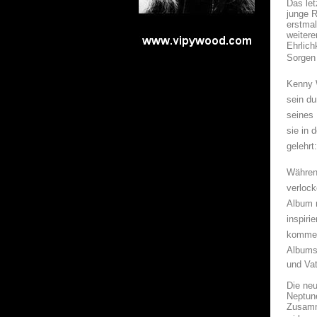
Das let
junge R
erstmal
weitere
Ehrlich
Sorgen 
Kenny W
sein d
seines 
sie in 
gelehrt:
Während
verlock
Album m
inspiri
kommen.
Albums,
und Vat
Die ne
Neptune
Zusamme