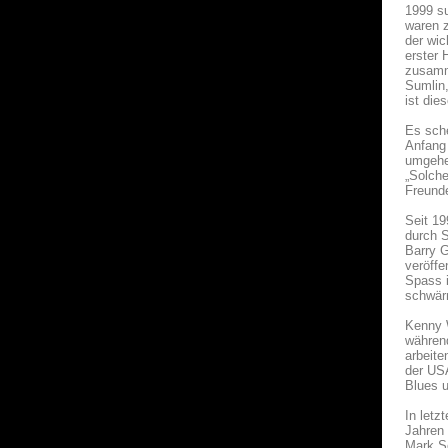
1999 su
waren z
der wic
erster 
zusamme
Sumlin,
ist die
Es sche
Anfang 
umgehen
„Solche
Freunde
Seit 19
durch S
Barry G
veröffe
Spass i
schwärm
Kenny W
währen
arbeite
der USA
Blues u
In letz
Jahren 
Mark S