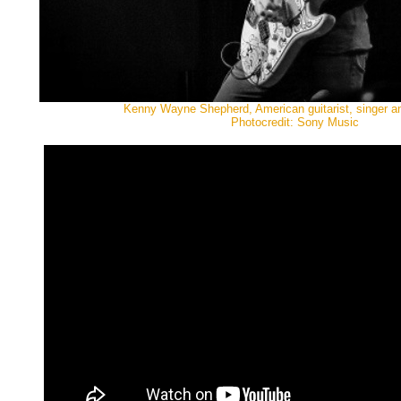
Kenny Wayne Shepherd, American guitarist, singer an
Photocredit: Sony Music