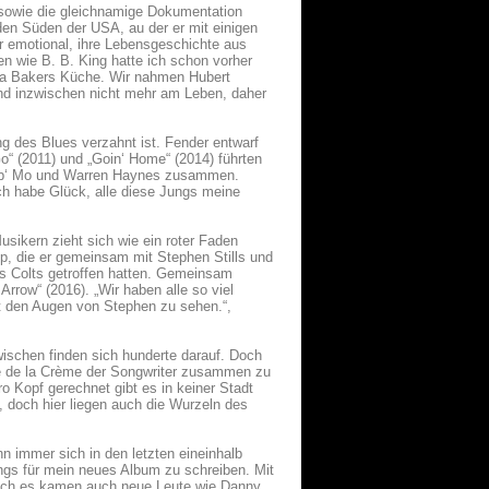
m sowie die gleichnamige Dokumentation
en Süden der USA, au der er mit einigen
 emotional, ihre Lebensgeschichte aus
en wie B. B. King hatte ich schon vorher
Etta Bakers Küche. Wir nahmen Hubert
sind inzwischen nicht mehr am Leben, daher
ng des Blues verzahnt ist. Fender entwarf
Go“ (2011) und „Goin‘ Home“ (2014) führten
 Keb‘ Mo und Warren Haynes zusammen.
ch habe Glück, alle diese Jungs meine
sikern zieht sich wie ein roter Faden
up, die er gemeinsam mit Stephen Stills und
lis Colts getroffen hatten. Gemeinsam
Arrow“ (2016). „Wir haben alle so viel
it den Augen von Stephen zu sehen.“,
ischen finden sich hunderte darauf. Doch
me de la Crème der Songwriter zusammen zu
ro Kopf gerechnet gibt es in keiner Stadt
, doch hier liegen auch die Wurzeln des
n immer sich in den letzten eineinhalb
ngs für mein neues Album zu schreiben. Mit
doch es kamen auch neue Leute wie Danny