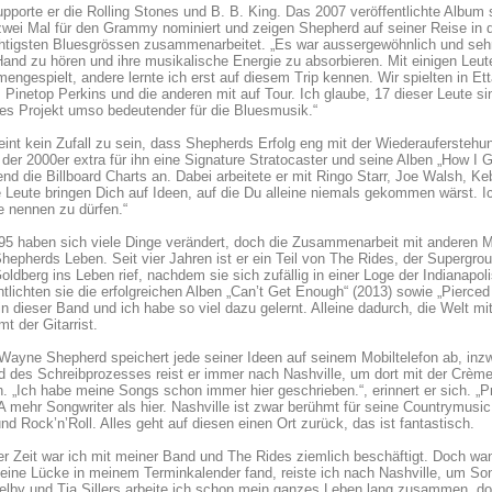
pporte er die Rolling Stones und B. B. King. Das 2007 veröffentlichte Albu
wei Mal für den Grammy nominiert und zeigen Shepherd auf seiner Reise in d
htigsten Bluesgrössen zusammenarbeitet. „Es war aussergewöhnlich und sehr
Hand zu hören und ihre musikalische Energie zu absorbieren. Mit einigen Leut
ngespielt, andere lernte ich erst auf diesem Trip kennen. Wir spielten in 
 Pinetop Perkins und die anderen mit auf Tour. Ich glaube, 17 dieser Leute 
ses Projekt umso bedeutender für die Bluesmusik.“
int kein Zufall zu sein, dass Shepherds Erfolg eng mit der Wiederauferstehu
der 2000er extra für ihn eine Signature Stratocaster und seine Alben „How I 
d die Billboard Charts an. Dabei arbeitete er mit Ringo Starr, Joe Walsh,
 Leute bringen Dich auf Ideen, auf die Du alleine niemals gekommen wärst. I
 nennen zu dürfen.“
95 haben sich viele Dinge verändert, doch die Zusammenarbeit mit anderen Mu
hepherds Leben. Seit vier Jahren ist er ein Teil von The Rides, der Supergro
oldberg ins Leben rief, nachdem sie sich zufällig in einer Loge der Indianapo
ntlichten sie die erfolgreichen Alben „Can’t Get Enough“ (2013) sowie „Pierced 
n dieser Band und ich habe so viel dazu gelernt. Alleine dadurch, die Welt m
t der Gitarrist.
ayne Shepherd speichert jede seiner Ideen auf seinem Mobiltelefon ab, inzw
d des Schreibprozesses reist er immer nach Nashville, um dort mit der Crè
n. „Ich habe meine Songs schon immer hier geschrieben.“, erinnert er sich. „P
 mehr Songwriter als hier. Nashville ist zwar berühmt für seine Countrymusic
nd Rock’n’Roll. Alles geht auf diesen einen Ort zurück, das ist fantastisch.
ter Zeit war ich mit meiner Band und The Rides ziemlich beschäftigt. Doch wan
eine Lücke in meinem Terminkalender fand, reiste ich nach Nashville, um So
elby und Tia Sillers arbeite ich schon mein ganzes Leben lang zusammen, 