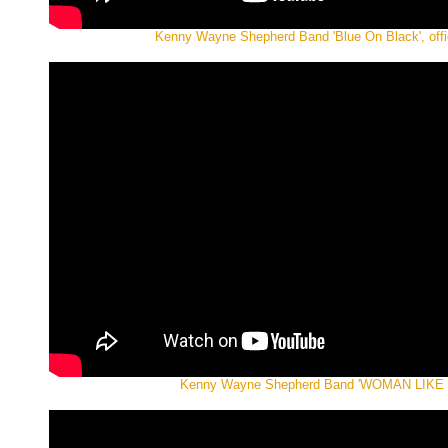
Kenny Wayne Shepherd Band 'Blue On Black', offi
Kenny Wayne Shepherd Band 'WOMAN LIKE