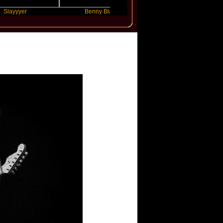
er
Benny Blanco
Ariana Grande
pherd