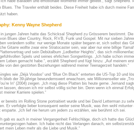
 Ich habe Balladen und emotionale Momente immer geliebt., sagt Shepherd. 
n Blues. The Traveler enthält beides. Diese Freiheit habe ich durch meine F
ützt haben.
aphy: Kenny Wayne Shepherd
 in jungen Jahren hatte das Schicksal Shepherd zu Grösserem bestimmt. Die 
 von Blues über Country, Rock, R’n’B, Funk und Gospel. Mit nur sieben Jahr
ben verändern sollte: nur wenige Monate später begann er, sich selbst das Git
sche Gitarre wollte zwar eine Stratocaster sein, war aber nur eine billige Yama
Plattenvertrag und sein Debütalbum „Ledbetter Heights“, das sich millionenfach
gefühlvollen Spiels und seines ehrlichen Songwritings. „Ich habe schon immer
nem Leben gemacht habe.“, erzählt Shepherd und fügt hinzu: „Auf meinem er
die von den gestörten Beziehungen während meiner Teenagerzeit handeln.“
ingles wie „Déjà Voodoo” und “Blue On Black” enterten die US-Top 10 und lös
 blieb der 39-jährige bewundernswert erwachsen, wie Millionenseller wie „Tro
ou’re In“ (2004) zeigen. „Ich mag diese Platten bis heute gerne. Jemand sagte
en lassen, dessen ich mir selbst völlig sicher bin. Denn wenn ich einmal Erfo
t meiner Karriere spielen.“
er bereits im Rolling Stone portraitiert wurde und bei David Letterman zu se
en. Er verfolgte lieber konsequent weiter seine Musik, was ihm wohl mitunter
 ersparte. „Ich lief nie herum um jedem zu erzählen, wie berühmt ich sei.
ch gab es auch in meiner Vergangenheit Fehlschläge, doch ich hatte das Glü
runtergezogen haben. Ich habe nicht das Verlangen danach, ein selbstzerstö
ert mein Leben mehr als die Liebe und Musik.“