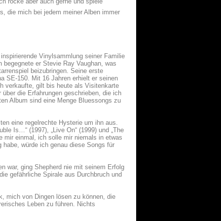
Ich rocke aber auch gerne und spiele
ans, die mich bei jedem meiner Alben immer
inspirierende Vinylsammlung seiner Familie
en begegnete er Stevie Ray Vaughan, was
arrenspiel beizubringen. Seine erste
ha SE-150. Mit 16 Jahren erhielt er seinen
 verkaufte, gilt bis heute als Visitenkarte
 über die Erfahrungen geschrieben, die ich
sten Album sind eine Menge Bluessongs zu
ten eine regelrechte Hysterie um ihn aus.
uble Is…“ (1997), „Live On“ (1999) und „The
 mir einmal, ich solle mir niemals in etwas
lg habe, würde ich genau diese Songs für
hen war, ging Shepherd nie mit seinem Erfolg
 die gefährliche Spirale aus Durchbruch und
ck, mich von Dingen lösen zu können, die
rerisches Leben zu führen. Nichts