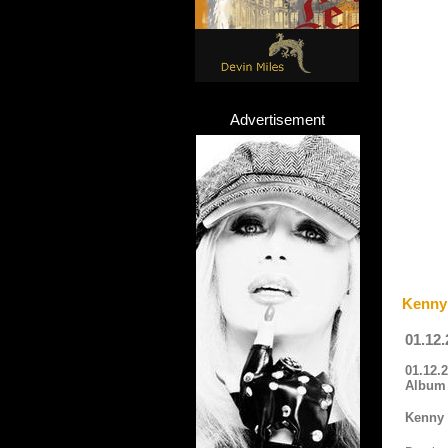
Advertisement
Kenny 
01.12
01.12.
Album 
Kenny 