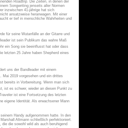
enden Roadtrip. Die Zeiten, in denen der
einem Songwriting jenseits aller Normen
er inzwischen 41-jährige hat sich
h nicht ansatzweise heranwagen. Mit einer
aucht er tief in menschliche Wahrheiten und
 für seine Wutanfälle an der Gitarre und
dleader ist sein Publikum das wahre Maß
hr ein Song sie beeinflusst hat oder dass
 die letzten 25 Jahre haben Shepherd eines
dert uns der Bandleader mit einem
1. Mai 2019 vorgesehen und ein drittes
ist bereits in Vorbereitung. Wenn man sich
est, ist es schwer, wieder an diesen Punkt zu
raveler ist eine Fortsetzung des letzten
ne eigene Identität. Als erwachsener Mann
uf seinem Handy aufgenommen hatte. In den
rshall Altmann schließlich perfektioniert.
die die sowohl wild als auch beruhigend