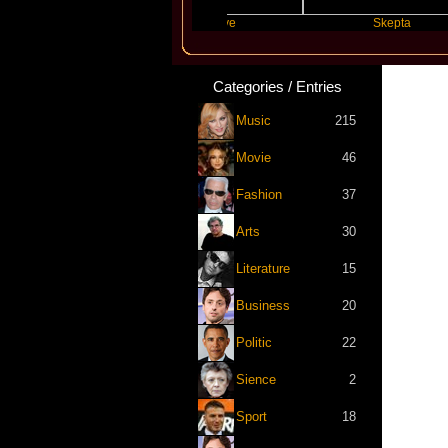
Swift
Katseye
Skepta
Categories / Entries
Music
215
Movie
46
Fashion
37
Arts
30
Literature
15
Business
20
Politic
22
Sience
2
Sport
18