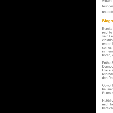
wirken.
feurige
unterst
Biogr
Bereits
reichte
sein Le
elektri
ersten 
seines 
in mei
hören, 
Frühe S
Dennoch
Place Y
reinred
den Res
Obwohl 
hausier
Burnout
Natürli
mich he
bereich