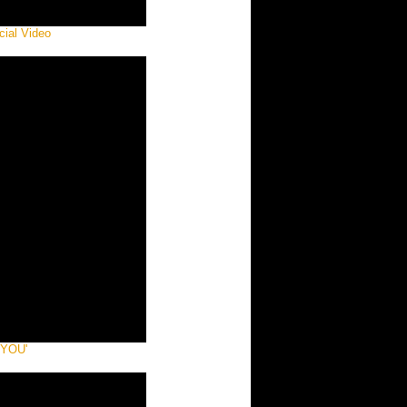
cial Video
 YOU'