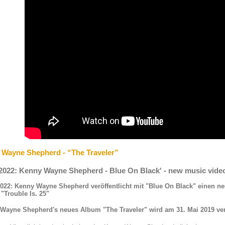
Wayne Shepherd - “The Traveler”
.2022: Kenny Wayne Shepherd - Blue On Black' - new music vide
2022: Kenny Wayne Shepherd veröffentlicht mit "Blue On Black" einen n
"Trouble Is. 25"
Wayne Shepherd's neues Album "The Traveler" wird am 31. Mai 2019 ver