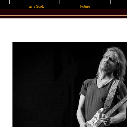
Travis Scott
Future
Slayyy
New Star Statements / Kenny Wayne She