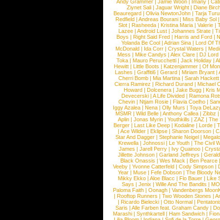
Andy Grammer
|
Jamie Woon
|
Imany
|
Cat
Ziynet Sali
|
Jaguar Wright
|
Diane Birc
Beauregard
|
Olivia NewtonJohn
|
Tarja Tur
Redfield
|
Andreas Bourani
|
Miss Baby Sol
Slot
|
Rasheeda
|
Kristina Maria
|
Valerie
|
Lazee
|
Android Lust
|
Johannes Strate
|
T
Boys
|
Right Said Fred
|
Harris and Ford
|
N
Yolanda Be Cool
|
Adrian Sina
|
Lord Of T
McDonald
|
Ida Corr
|
Crystal Waters
|
Medi
Mess
|
Mike Candys
|
Alex Clare
|
DJ Lord
Toka
|
Mauro Perucchetti
|
Jack Holiday
|
A
Hewitt
|
Little Boots
|
Katzenjammer
|
Of Mon
Lashes
|
Graffiti6
|
Gerard
|
Miriam Bryant
|
Cherri Bomb
|
Mia Martina
|
Sarah Hackett
Cierra Ramirez
|
Richard Durand
|
Michael C
Howard
|
Dolcenera
|
Jake Bugg
|
Kris 
Devecerski
|
A Life Divided
|
Ramona Rots
Chevin
|
Ntjam Rosie
|
Flavia Coelho
|
San
Iggy Azalea
|
Nena
|
Olly Murs
|
Toya DeLaz
MSMR
|
Wild Belle
|
Anthony Callea
|
Zibbz
Aplin
|
Jonas Myrin
|
Youthkills
|
ZAZ
|
The 
Berger
|
Last Like Deep
|
Kodaline
|
Lorde
|
|
Ace Wilder
|
Eklipse
|
Sharon Doorson
|
C
Star And Dagger
|
Stephanie Neigel
|
Megal
Krewella
|
Johnossi
|
Le Youth
|
The Civil 
James
|
Jarell Perry
|
Ivy Quainoo
|
Crysta
Jillette Johnson
|
Garland Jeffreys
|
Gerald
Black Onassis
|
Wes Mack
|
Ben Pearce
Veeby
|
Yvonne Catterfeld
|
Cody Simpson
|
Year
|
Muse
|
Fefe Dobson
|
The Bloody N
Mikky Ekko
|
Aloe Blacc
|
Flo Bauer
|
Like
Says
|
Jenix
|
Wille And The Bandits
|
MO
Paloma Faith
|
Oonagh
|
Vandenbergs Moon
|
Rooftop Runners
|
Two Wooden Stones
|
A
|
Ricardo Bielecki
|
Otto Normal
|
Pentatoni
Saris
|
Alle Farben feat. Graham Candy
|
Do
Marashi
|
Synthkartell
|
Ham Sandwich
|
Fio
Lilja Bloom
|
Indiana
|
Sofi de la Torre
|
Georg