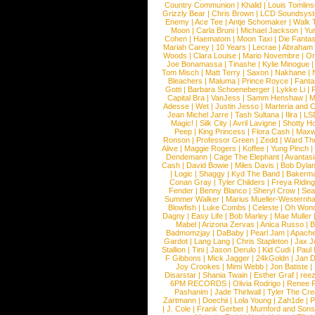
Country Communion
|
Khalid
|
Louis Tomlin
Grizzly Bear
|
Chris Brown
|
LCD Soundsys
Enemy
|
Ace Tee
|
Antje Schomaker
|
Walk 
Moon
|
Carla Bruni
|
Michael Jackson
|
Yu
Cohen
|
Haematom
|
Moon Taxi
|
Die Fantas
Mariah Carey
|
10 Years
|
Lecrae
|
Abraham
Woods
|
Clara Louise
|
Mario Novembre
|
Or
Joe Bonamassa
|
Tinashe
|
Kylie Minogue
Tom Misch
|
Matt Terry
|
Saxon
|
Nakhane
|
Bleachers
|
Maluma
|
Prince Royce
|
Fanta
Gotti
|
Barbara Schoeneberger
|
Lykke Li
|
Capital Bra
|
VanJess
|
Samm Henshaw
|
M
Adesse
|
Wet
|
Justin Jesso
|
Marteria and 
Jean Michel Jarre
|
Tash Sultana
|
Ilira
|
LS
Magic!
|
Silk City
|
Avril Lavigne
|
Shotty H
Peep
|
King Princess
|
Flora Cash
|
Maxw
Ronson
|
Professor Green
|
Zedd
|
Ward T
Alive
|
Maggie Rogers
|
Koffee
|
Yung Pinch
Dendemann
|
Cage The Elephant
|
Avantas
Cash
|
David Bowie
|
Miles Davis
|
Bob Dyla
|
Logic
|
Shaggy
|
Kyd The Band
|
Bakerm
Conan Gray
|
Tyler Childers
|
Freya Ridin
Fender
|
Benny Blanco
|
Sheryl Crow
|
Sea
Summer Walker
|
Marius Mueller-Westernh
Blowfish
|
Luke Combs
|
Celeste
|
Oh Won
Dagny
|
Easy Life
|
Bob Marley
|
Mae Muller
Mabel
|
Arizona Zervas
|
Anica Russo
|
B
Badmomzjay
|
DaBaby
|
Pearl Jam
|
Apach
Gardot
|
Lang Lang
|
Chris Stapleton
|
Jax J
Stallion
|
Tini
|
Jason Derulo
|
Kid Cudi
|
Paul
F Gibbons
|
Mick Jagger
|
24kGoldn
|
Jan D
Joy Crookes
|
Mimi Webb
|
Jon Batiste
|
Disarstar
|
Shania Twain
|
Esther Graf
|
ree
6PM RECORDS
|
Olivia Rodrigo
|
Renee 
Pashanim
|
Jade Thirlwall
|
Tyler The Cre
Zartmann
|
Doechii
|
Lola Young
|
Zah1de
|
P
|
J. Cole
|
Frank Gerber
|
Mumford and Sons