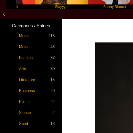
Slayyyer
Benny Blanco
Categories / Entries
Music
215
Movie
46
Fashion
37
Arts
30
Literature
15
Business
20
Politic
22
Sience
2
Sport
18