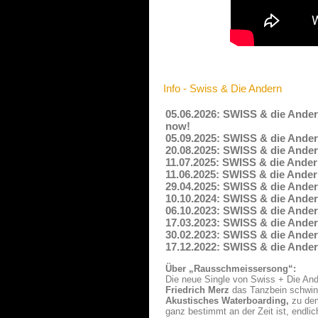
Info - Swiss & Die Andern
05.06.2026: SWISS & die Ander
now!
05.09.2025: SWISS & die Ande
20.08.2025: SWISS & die And
11.07.2025: SWISS & die Ander
11.06.2025: SWISS & die Ande
29.04.2025: SWISS & die Ande
10.10.2024: SWISS & die Ander
06.10.2023: SWISS & die Ande
17.03.2023: SWISS & die And
30.02.2023: SWISS & die Ande
17.12.2022: SWISS & die Ande
Über „Rausschmeissersong“:
Die neue Single von Swiss + Die Ande
Friedrich Merz
das Tanzbein schwi
Akustisches Waterboarding,
zu dem
ganz bestimmt an der Zeit ist, endli