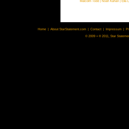
Malcolm Todd
|
Noah Kahan
|
Ella 
Home
|
About StarStatement.com
|
Contact
|
Impressum
|
P
© 2009 + ® 2011, Star Statemen