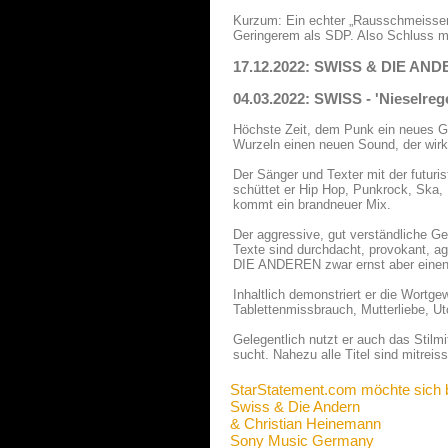
Kurzum: Ein echter „Rausschmeisser
Geringerem als SDP. Also Schluss mi
17.12.2022: SWISS & DIE AND
04.03.2022: SWISS - 'Nieselre
Höchste Zeit, dem Punk ein neues Ge
Wurzeln einen neuen Sound, der wirk
Der Sänger und Texter mit der futuris
schüttet er Hip Hop, Punkrock, Ska,
kommt ein brandneuer Mix.
Der aggressive, gut verständliche Ge
Texte sind durchdacht, provokant, a
DIE ANDEREN zwar ernst aber einen 
Inhaltlich demonstriert er die Wortg
Tablettenmissbrauch, Mutterliebe, Ut
Gelegentlich nutzt er auch das Stilm
sucht. Nahezu alle Titel sind mitrei
StarStatement.com möchte sich 
Swiss & Die Andern
& Christian Heinemann
Sony Music Germany