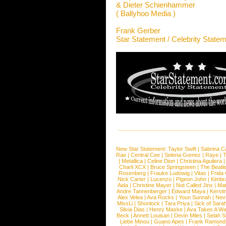
& Dieter Schienhammer
( Ballyhoo Media )
Frank Gerber
Star Statement / Celebrity State
New Star Statement:
Taylor Swift
|
Sabrina C
Rae
|
Central Cee
|
Selena Gomez
|
Raye
|
T
|
Metallica
|
Celine Dion
|
Christina Aguilera
Charli XCX
|
Bruce Springsteen
|
The Beatl
Rosenberg
|
Frauke Ludowig
|
Vitas
|
Frida
Nick Carter
|
Lucenzo
|
Pigeon John
|
Kimbr
Aida
|
Christine Mayer
|
Not Called Jinx
|
Ma
Andre Tannenberger
|
Edward Maya
|
Kersti
Alex Velea
|
Ava Rocks
|
Youn Sunnah
|
Nev
MissLi
|
Shonlock
|
Tara Priya
|
Sick of Sara
Silvia Dias
|
Henry Maske
|
Ava Takes A Wa
Beck
|
Annett Louisan
|
Devin Miles
|
Selah 
Liebe Minou
|
Guano Apes
|
Frank Ramond