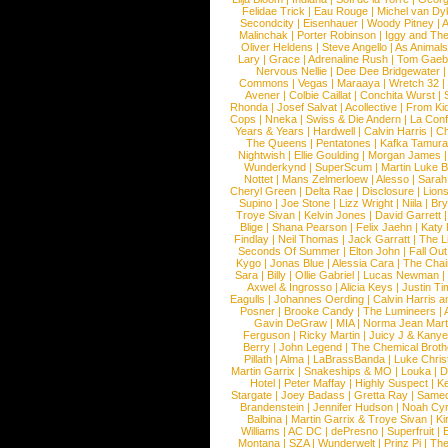
Felidae Trick
|
Eau Rouge
|
Michel van Dy
Secondcity
|
Eisenhauer
|
Woody Pitney
|
A
Malinchak
|
Porter Robinson
|
Iggy and Th
Oliver Heldens
|
Steve Angello
|
As Animal
Lary
|
Grace
|
Adrenaline Rush
|
Tom Gaeb
Nervous Nellie
|
Dee Dee Bridgewater
|
Commons
|
Vegas
|
Maraaya
|
Wretch 32
Avener
|
Colbie Caillat
|
Conchita Wurst
|
Rhonda
|
Josef Salvat
|
Acollective
|
From Ki
Cops
|
Nneka
|
Swiss & Die Andern
|
La Conf
Years & Years
|
Hardwell
|
Calvin Harris
|
Ch
The Queens
|
Pentatones
|
Kafka Tamura
Nightwish
|
Ellie Goulding
|
Morgan James
Wunderkynd
|
SuperScum
|
Martin Luke 
Nottet
|
Mans Zelmerloew
|
Alesso
|
Sarah
Cheryl Green
|
Delta Rae
|
Disclosure
|
Lion
Supino
|
Joe Stone
|
Lizz Wright
|
Niila
|
Br
Troye Sivan
|
Kelvin Jones
|
David Garrett
Blige
|
Shana Pearson
|
Felix Jaehn
|
Katy 
Findlay
|
Neil Thomas
|
Jack Garratt
|
The L
Seconds Of Summer
|
Elton John
|
Fall Ou
Kygo
|
Jonas Blue
|
Alessia Cara
|
The Cha
Sara
|
Billy
|
Ollie Gabriel
|
Lucas Newman
Axwel & Ingrosso
|
Alicia Keys
|
Justin Ti
Eagulls
|
Johannes Oerding
|
Calvin Harris 
Posner
|
Brooke Candy
|
The Lumineers
|
Gavin DeGraw
|
MIA
|
Norma Jean Mart
Ferguson
|
Ricky Martin
|
Juicy J & Kany
Berry
|
John Legend
|
The Chemical Broth
Pillath
|
Alma
|
LaBrassBanda
|
Luke Chris
Martin Garrix
|
Snakeships & MO
|
Louka
|
D
Hotel
|
Peter Maffay
|
Highly Suspect
|
K
Stargate
|
Joey Badass
|
Gretta Ray
|
Samed
Brandenstein
|
Jennifer Hudson
|
Noah Cy
Balbina
|
Martin Garrix & Troye Sivan
|
Ki
Williams
|
AC DC
|
dePresno
|
Superfruit
|
Montana
|
SZA
|
Wunderwelt
|
Prinz Pi
|
The