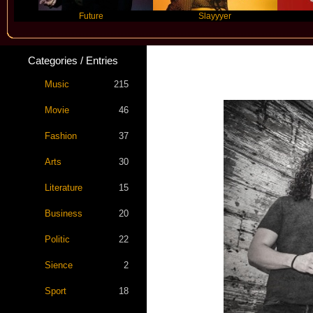
Future
Slayyyer
Benny B
Categories / Entries
Music
215
Movie
46
Fashion
37
Arts
30
Literature
15
Business
20
Politic
22
Sience
2
Sport
18