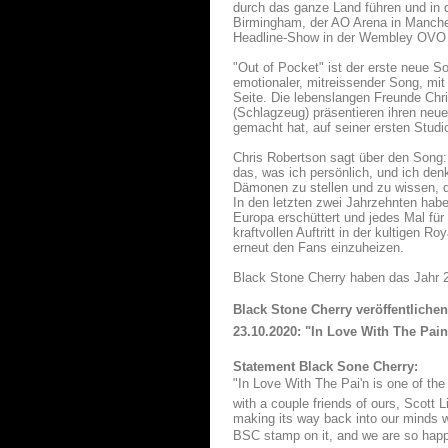
durch das ganze Land führen und in 
Birmingham, der AO Arena in Manchest
Headline-Show in der Wembley OVO A
"Out of Pocket" ist der erste neue S
emotionaler, mitreissender Song, mit
Seite. Die lebenslangen Freunde Chr
(Schlagzeug) präsentieren ihren neue
gemacht hat, auf seiner ersten Stud
Chris Robertson sagt über den Song:
das, was ich persönlich, und ich den
Dämonen zu stellen und zu wissen, 
In den letzten zwei Jahrzehnten hab
Europa erschüttert und jedes Mal für
kraftvollen Auftritt in der kultigen R
erneut den Fans einzuheizen.
Black Stone Cherry haben das Jahr 2
Black Stone Cherry veröffentliche
23.10.2020: "In Love With The Pain
Statement Black Sone Cherry:
"In Love With The Pai'n is one of th
with a couple friends of ours, Scott L
making its way back into our minds wh
BSC stamp on it, and we are so happy 