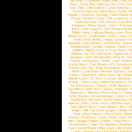
Seconds Of Summer
|
Elton John
|
Fall Ou
Kygo
|
Jonas Blue
|
Alessia Cara
|
The Cha
Sara
|
Billy
|
Ollie Gabriel
|
Lucas Newman
Axwel & Ingrosso
|
Alicia Keys
|
Justin Ti
Eagulls
|
Johannes Oerding
|
Calvin Harris 
Posner
|
Brooke Candy
|
The Lumineers
|
Gavin DeGraw
|
MIA
|
Norma Jean Mart
Ferguson
|
Ricky Martin
|
Juicy J & Kany
Berry
|
John Legend
|
The Chemical Broth
Pillath
|
Alma
|
LaBrassBanda
|
Luke Chris
Martin Garrix
|
Snakeships & MO
|
Louka
|
D
Hotel
|
Peter Maffay
|
Highly Suspect
|
K
Stargate
|
Joey Badass
|
Gretta Ray
|
Samed
Brandenstein
|
Jennifer Hudson
|
Noah Cy
Balbina
|
Martin Garrix & Troye Sivan
|
Ki
Williams
|
AC DC
|
dePresno
|
Superfruit
|
Montana
|
SZA
|
Wunderwelt
|
Prinz Pi
|
The
Country Communion
|
Khalid
|
Louis Tomlin
Grizzly Bear
|
Chris Brown
|
LCD Soundsys
Enemy
|
Ace Tee
|
Antje Schomaker
|
Walk 
Moon
|
Carla Bruni
|
Michael Jackson
|
Yu
Cohen
|
Haematom
|
Moon Taxi
|
Die Fantas
Mariah Carey
|
10 Years
|
Lecrae
|
Abraham
Woods
|
Clara Louise
|
Mario Novembre
|
Or
Joe Bonamassa
|
Tinashe
|
Kylie Minogue
Tom Misch
|
Matt Terry
|
Saxon
|
Nakhane
|
Bleachers
|
Maluma
|
Prince Royce
|
Fanta
Gotti
|
Barbara Schoeneberger
|
Lykke Li
|
Capital Bra
|
VanJess
|
Samm Henshaw
|
M
Adesse
|
Wet
|
Justin Jesso
|
Marteria and 
Jean Michel Jarre
|
Tash Sultana
|
Ilira
|
LS
Magic!
|
Silk City
|
Avril Lavigne
|
Shotty H
Peep
|
King Princess
|
Flora Cash
|
Maxw
Ronson
|
Professor Green
|
Zedd
|
Ward T
Alive
|
Maggie Rogers
|
Koffee
|
Yung Pinch
Dendemann
|
Cage The Elephant
|
Avantas
Cash
|
David Bowie
|
Miles Davis
|
Bob Dyla
|
Logic
|
Shaggy
|
Kyd The Band
|
Bakerm