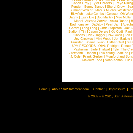
Conan Gray
|
Tyler Childers
|
Freya Ridin
Fender
|
Benny Blanco
|
Sheryl Crow
|
Sea
Summer Walker
|
Marius Mueller-Westernh
Blowfish
|
Luke Combs
|
Celeste
|
Oh Won
Dagny
|
Easy Life
|
Bob Marley
|
Mae Muller
Mabel
|
Arizona Zervas
|
Anica Russo
|
B
Badmomzjay
|
DaBaby
|
Pearl Jam
|
Apach
Gardot
|
Lang Lang
|
Chris Stapleton
|
Jax J
Stallion
|
Tini
|
Jason Derulo
|
Kid Cudi
|
Paul
F Gibbons
|
Mick Jagger
|
24kGoldn
|
Jan D
Joy Crookes
|
Mimi Webb
|
Jon Batiste
|
Disarstar
|
Shania Twain
|
Esther Graf
|
ree
6PM RECORDS
|
Olivia Rodrigo
|
Renee 
Pashanim
|
Jade Thirlwall
|
Tyler The Cre
Zartmann
|
Doechii
|
Lola Young
|
Zah1de
|
P
|
J. Cole
|
Frank Gerber
|
Mumford and Sons
Malcolm Todd
|
Noah Kahan
|
Ella 
Home
|
About StarStatement.com
|
Contact
|
Impressum
|
P
© 2009 + ® 2011, Star Statemen