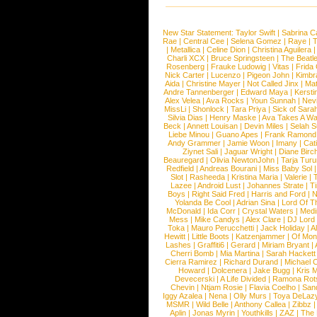
New Star Statement:
Taylor Swift
|
Sabrina C
Rae
|
Central Cee
|
Selena Gomez
|
Raye
|
T
|
Metallica
|
Celine Dion
|
Christina Aguilera
Charli XCX
|
Bruce Springsteen
|
The Beatl
Rosenberg
|
Frauke Ludowig
|
Vitas
|
Frida
Nick Carter
|
Lucenzo
|
Pigeon John
|
Kimbr
Aida
|
Christine Mayer
|
Not Called Jinx
|
Ma
Andre Tannenberger
|
Edward Maya
|
Kersti
Alex Velea
|
Ava Rocks
|
Youn Sunnah
|
Nev
MissLi
|
Shonlock
|
Tara Priya
|
Sick of Sara
Silvia Dias
|
Henry Maske
|
Ava Takes A Wa
Beck
|
Annett Louisan
|
Devin Miles
|
Selah 
Liebe Minou
|
Guano Apes
|
Frank Ramond
Andy Grammer
|
Jamie Woon
|
Imany
|
Cat
Ziynet Sali
|
Jaguar Wright
|
Diane Birc
Beauregard
|
Olivia NewtonJohn
|
Tarja Tur
Redfield
|
Andreas Bourani
|
Miss Baby Sol
Slot
|
Rasheeda
|
Kristina Maria
|
Valerie
|
Lazee
|
Android Lust
|
Johannes Strate
|
T
Boys
|
Right Said Fred
|
Harris and Ford
|
N
Yolanda Be Cool
|
Adrian Sina
|
Lord Of T
McDonald
|
Ida Corr
|
Crystal Waters
|
Medi
Mess
|
Mike Candys
|
Alex Clare
|
DJ Lord
Toka
|
Mauro Perucchetti
|
Jack Holiday
|
A
Hewitt
|
Little Boots
|
Katzenjammer
|
Of Mon
Lashes
|
Graffiti6
|
Gerard
|
Miriam Bryant
|
Cherri Bomb
|
Mia Martina
|
Sarah Hackett
Cierra Ramirez
|
Richard Durand
|
Michael C
Howard
|
Dolcenera
|
Jake Bugg
|
Kris 
Devecerski
|
A Life Divided
|
Ramona Rots
Chevin
|
Ntjam Rosie
|
Flavia Coelho
|
San
Iggy Azalea
|
Nena
|
Olly Murs
|
Toya DeLaz
MSMR
|
Wild Belle
|
Anthony Callea
|
Zibbz
Aplin
|
Jonas Myrin
|
Youthkills
|
ZAZ
|
The 