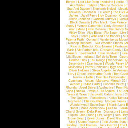
Berger
|
Last Like Deep
|
Kodaline
|
Lorde
|
|
Ace Wilder
|
Eklipse
|
Sharon Doorson
|
C
Star And Dagger
|
Stephanie Neigel
|
Megal
Krewella
|
Johnossi
|
Le Youth
|
The Civil 
James
|
Jarell Perry
|
Ivy Quainoo
|
Crysta
Jillette Johnson
|
Garland Jeffreys
|
Gerald
Black Onassis
|
Wes Mack
|
Ben Pearce
Veeby
|
Yvonne Catterfeld
|
Cody Simpson
|
Year
|
Muse
|
Fefe Dobson
|
The Bloody N
Mikky Ekko
|
Aloe Blacc
|
Flo Bauer
|
Like
Says
|
Jenix
|
Wille And The Bandits
|
MO
Paloma Faith
|
Oonagh
|
Vandenbergs Moon
|
Rooftop Runners
|
Two Wooden Stones
|
A
|
Ricardo Bielecki
|
Otto Normal
|
Pentatoni
Saris
|
Alle Farben feat. Graham Candy
|
Do
Marashi
|
Synthkartell
|
Ham Sandwich
|
Fio
Lilja Bloom
|
Indiana
|
Sofi de la Torre
|
Georg
Felidae Trick
|
Eau Rouge
|
Michel van Dy
Secondcity
|
Eisenhauer
|
Woody Pitney
|
A
Malinchak
|
Porter Robinson
|
Iggy and Th
Oliver Heldens
|
Steve Angello
|
As Animal
Lary
|
Grace
|
Adrenaline Rush
|
Tom Gaeb
Nervous Nellie
|
Dee Dee Bridgewater
|
Commons
|
Vegas
|
Maraaya
|
Wretch 32
Avener
|
Colbie Caillat
|
Conchita Wurst
|
Rhonda
|
Josef Salvat
|
Acollective
|
From Ki
Cops
|
Nneka
|
Swiss & Die Andern
|
La Conf
Years & Years
|
Hardwell
|
Calvin Harris
|
Ch
The Queens
|
Pentatones
|
Kafka Tamura
Nightwish
|
Ellie Goulding
|
Morgan James
Wunderkynd
|
SuperScum
|
Martin Luke 
Nottet
|
Mans Zelmerloew
|
Alesso
|
Sarah
Cheryl Green
|
Delta Rae
|
Disclosure
|
Lion
Supino
|
Joe Stone
|
Lizz Wright
|
Niila
|
Br
Troye Sivan
|
Kelvin Jones
|
David Garrett
Blige
|
Shana Pearson
|
Felix Jaehn
|
Katy 
Findlay
|
Neil Thomas
|
Jack Garratt
|
The L