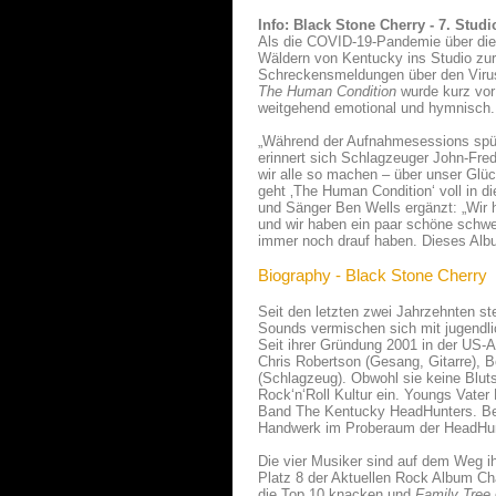
Info: Black Stone Cherry - 7. Stu
Als die COVID-19-Pandemie über die W
Wäldern von Kentucky ins Studio zurü
Schreckensmeldungen über den Virus
The Human Condition
wurde kurz vor 
weitgehend emotional und hymnisch.
„Während der Aufnahmesessions spürt
erinnert sich Schlagzeuger John-Fre
wir alle so machen – über unser Glü
geht ‚The Human Condition‘ voll in d
und Sänger Ben Wells ergänzt: „Wir h
und wir haben ein paar schöne schwer
immer noch drauf haben. Dieses Albu
Biography - Black Stone Cherry
Seit den letzten zwei Jahrzehnten s
Sounds vermischen sich mit jugendlic
Seit ihrer Gründung 2001 in der US-
Chris Robertson (Gesang, Gitarre), 
(Schlagzeug). Obwohl sie keine Blut
Rock‘n‘Roll Kultur ein. Youngs Vater
Band The Kentucky HeadHunters. Berei
Handwerk im Proberaum der HeadHunt
Die vier Musiker sind auf dem Weg i
Platz 8 der Aktuellen Rock Album Cha
die Top 10 knacken und
Family
Tree