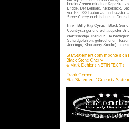
bereits Arenen mit einer Kapazität v
Bridge, Def Leppard, Nickelback, Ba
vor 100.000 Leuten auf und rockten 
Stone Cherry auch bei uns in Deuts
Info - Billy Ray Cyrus - Black Sone
Countrysänger und Schauspieler Bill
gleichnamige Titelfigur. Die bewege
Schuldgefühlen, gebrochenen Herzen
Jennings, Blackberry Smoke), ein rie
StarStatement.com möchte sich 
Black Stone Cherry
& Mark Dehler ( NETINFECT )
Frank Gerber
Star Statement / Celebrity State