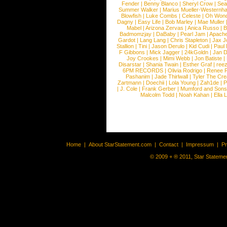
Fender
|
Benny Blanco
|
Sheryl Crow
|
Sea
Summer Walker
|
Marius Mueller-Westernh
Blowfish
|
Luke Combs
|
Celeste
|
Oh Won
Dagny
|
Easy Life
|
Bob Marley
|
Mae Muller
Mabel
|
Arizona Zervas
|
Anica Russo
|
B
Badmomzjay
|
DaBaby
|
Pearl Jam
|
Apach
Gardot
|
Lang Lang
|
Chris Stapleton
|
Jax J
Stallion
|
Tini
|
Jason Derulo
|
Kid Cudi
|
Paul
F Gibbons
|
Mick Jagger
|
24kGoldn
|
Jan D
Joy Crookes
|
Mimi Webb
|
Jon Batiste
|
Disarstar
|
Shania Twain
|
Esther Graf
|
ree
6PM RECORDS
|
Olivia Rodrigo
|
Renee 
Pashanim
|
Jade Thirlwall
|
Tyler The Cre
Zartmann
|
Doechii
|
Lola Young
|
Zah1de
|
P
|
J. Cole
|
Frank Gerber
|
Mumford and Sons
Malcolm Todd
|
Noah Kahan
|
Ella 
Home
|
About StarStatement.com
|
Contact
|
Impressum
|
P
© 2009 + ® 2011, Star Statemen