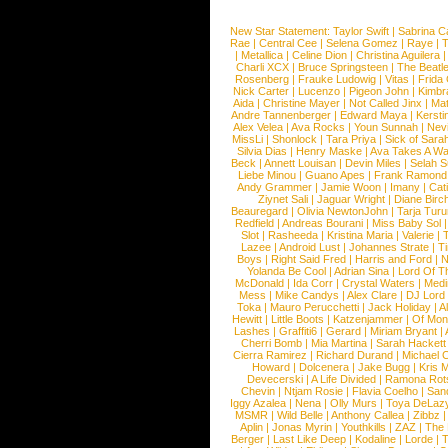
New Star Statement:
Taylor Swift
|
Sabrina C
Rae
|
Central Cee
|
Selena Gomez
|
Raye
|
T
|
Metallica
|
Celine Dion
|
Christina Aguilera
Charli XCX
|
Bruce Springsteen
|
The Beatl
Rosenberg
|
Frauke Ludowig
|
Vitas
|
Frida
Nick Carter
|
Lucenzo
|
Pigeon John
|
Kimbr
Aida
|
Christine Mayer
|
Not Called Jinx
|
Ma
Andre Tannenberger
|
Edward Maya
|
Kersti
Alex Velea
|
Ava Rocks
|
Youn Sunnah
|
Nev
MissLi
|
Shonlock
|
Tara Priya
|
Sick of Sara
Silvia Dias
|
Henry Maske
|
Ava Takes A Wa
Beck
|
Annett Louisan
|
Devin Miles
|
Selah 
Liebe Minou
|
Guano Apes
|
Frank Ramond
Andy Grammer
|
Jamie Woon
|
Imany
|
Cat
Ziynet Sali
|
Jaguar Wright
|
Diane Birc
Beauregard
|
Olivia NewtonJohn
|
Tarja Tur
Redfield
|
Andreas Bourani
|
Miss Baby Sol
Slot
|
Rasheeda
|
Kristina Maria
|
Valerie
|
Lazee
|
Android Lust
|
Johannes Strate
|
T
Boys
|
Right Said Fred
|
Harris and Ford
|
N
Yolanda Be Cool
|
Adrian Sina
|
Lord Of T
McDonald
|
Ida Corr
|
Crystal Waters
|
Medi
Mess
|
Mike Candys
|
Alex Clare
|
DJ Lord
Toka
|
Mauro Perucchetti
|
Jack Holiday
|
A
Hewitt
|
Little Boots
|
Katzenjammer
|
Of Mon
Lashes
|
Graffiti6
|
Gerard
|
Miriam Bryant
|
Cherri Bomb
|
Mia Martina
|
Sarah Hackett
Cierra Ramirez
|
Richard Durand
|
Michael C
Howard
|
Dolcenera
|
Jake Bugg
|
Kris 
Devecerski
|
A Life Divided
|
Ramona Rots
Chevin
|
Ntjam Rosie
|
Flavia Coelho
|
San
Iggy Azalea
|
Nena
|
Olly Murs
|
Toya DeLaz
MSMR
|
Wild Belle
|
Anthony Callea
|
Zibbz
Aplin
|
Jonas Myrin
|
Youthkills
|
ZAZ
|
The 
Berger
|
Last Like Deep
|
Kodaline
|
Lorde
|