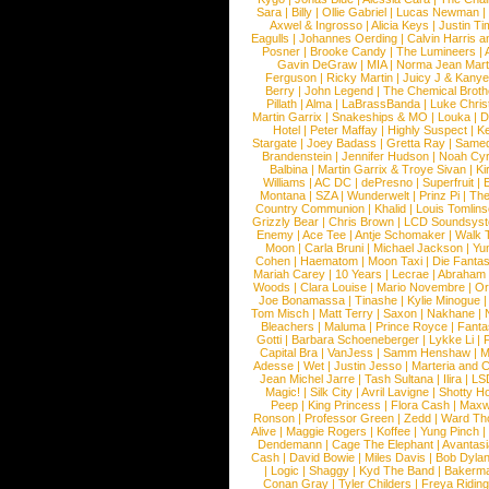
Sara
|
Billy
|
Ollie Gabriel
|
Lucas Newman
Axwel & Ingrosso
|
Alicia Keys
|
Justin Ti
Eagulls
|
Johannes Oerding
|
Calvin Harris 
Posner
|
Brooke Candy
|
The Lumineers
|
Gavin DeGraw
|
MIA
|
Norma Jean Mart
Ferguson
|
Ricky Martin
|
Juicy J & Kany
Berry
|
John Legend
|
The Chemical Broth
Pillath
|
Alma
|
LaBrassBanda
|
Luke Chris
Martin Garrix
|
Snakeships & MO
|
Louka
|
D
Hotel
|
Peter Maffay
|
Highly Suspect
|
K
Stargate
|
Joey Badass
|
Gretta Ray
|
Samed
Brandenstein
|
Jennifer Hudson
|
Noah Cy
Balbina
|
Martin Garrix & Troye Sivan
|
Ki
Williams
|
AC DC
|
dePresno
|
Superfruit
|
Montana
|
SZA
|
Wunderwelt
|
Prinz Pi
|
The
Country Communion
|
Khalid
|
Louis Tomlin
Grizzly Bear
|
Chris Brown
|
LCD Soundsys
Enemy
|
Ace Tee
|
Antje Schomaker
|
Walk 
Moon
|
Carla Bruni
|
Michael Jackson
|
Yu
Cohen
|
Haematom
|
Moon Taxi
|
Die Fantas
Mariah Carey
|
10 Years
|
Lecrae
|
Abraham
Woods
|
Clara Louise
|
Mario Novembre
|
Or
Joe Bonamassa
|
Tinashe
|
Kylie Minogue
Tom Misch
|
Matt Terry
|
Saxon
|
Nakhane
|
Bleachers
|
Maluma
|
Prince Royce
|
Fanta
Gotti
|
Barbara Schoeneberger
|
Lykke Li
|
Capital Bra
|
VanJess
|
Samm Henshaw
|
M
Adesse
|
Wet
|
Justin Jesso
|
Marteria and 
Jean Michel Jarre
|
Tash Sultana
|
Ilira
|
LS
Magic!
|
Silk City
|
Avril Lavigne
|
Shotty H
Peep
|
King Princess
|
Flora Cash
|
Maxw
Ronson
|
Professor Green
|
Zedd
|
Ward T
Alive
|
Maggie Rogers
|
Koffee
|
Yung Pinch
Dendemann
|
Cage The Elephant
|
Avantas
Cash
|
David Bowie
|
Miles Davis
|
Bob Dyla
|
Logic
|
Shaggy
|
Kyd The Band
|
Bakerm
Conan Gray
|
Tyler Childers
|
Freya Ridin