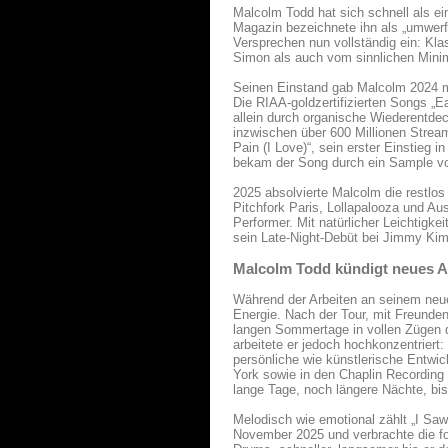
Malcolm Todd hat sich schnell als ei
Magazin bezeichnete ihn als „umwerf
Versprechen nun vollständig ein: Kla
Simon als auch vom sinnlichen Mini
Seinen Einstand gab Malcolm 2024 mi
Die RIAA-goldzertifizierten Songs „E
allein durch organische Wiederentde
inzwischen über 600 Millionen Streams
Pain (I Love)“, sein erster Einstieg 
bekam der Song durch ein Sample vo
2025 absolvierte Malcolm die restlo
Pitchfork Paris, Lollapalooza und Aus
Performer. Mit natürlicher Leichtigk
sein Late-Night-Debüt bei Jimmy Kimm
Malcolm Todd kündigt neues A
Während der Arbeiten an seinem neu
Energie. Nach der Tour, mit Freunden
langen Sommertage in vollen Zügen d
arbeitete er jedoch hochkonzentriert:
persönliche wie künstlerische Entwi
York sowie in den Chaplin Recording 
lange Tage, noch längere Nächte, bis
Melodisch wie emotional zählt „I Sa
November 2025 und verbrachte die fo