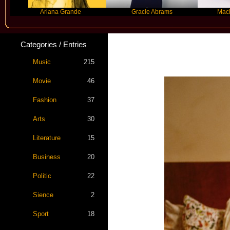
Ariana Grande
Gracie Abrams
Machine Gun 
Categories / Entries
Music
215
Movie
46
Fashion
37
Arts
30
Literature
15
Business
20
Politic
22
Sience
2
Sport
18