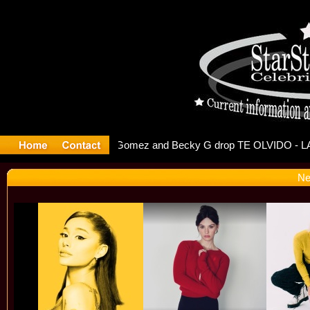
 Debuts S
Ne