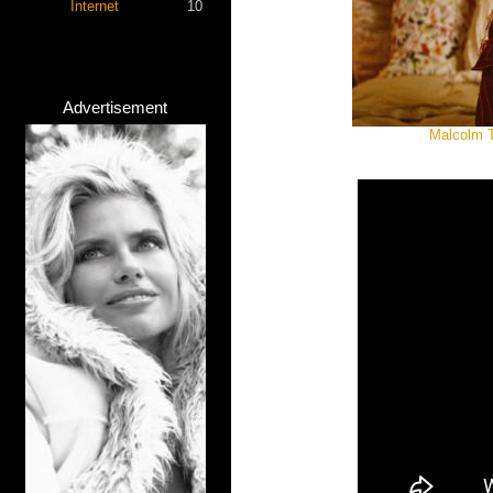
Internet
10
Advertisement
Malcolm T