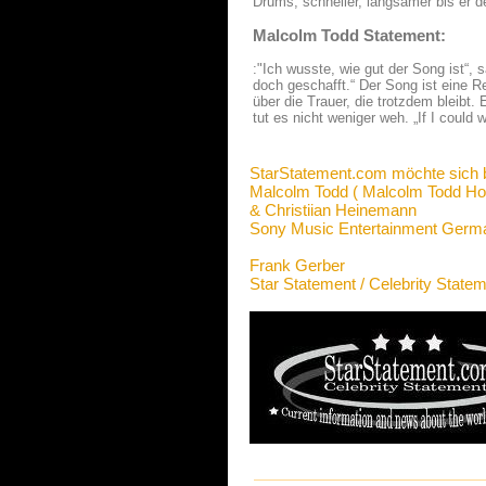
Drums, schneller, langsamer bis er 
Malcolm Todd Statement:
:"Ich wusste, wie gut der Song ist“,
doch geschafft.“ Der Song ist eine R
über die Trauer, die trotzdem bleibt
tut es nicht weniger weh. „If I could 
StarStatement.com möchte sich 
Malcolm Todd ( Malcolm Todd Hob
& Christiian Heinemann
Sony Music Entertainment Ger
Frank Gerber
Star Statement / Celebrity State