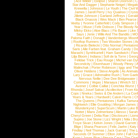
|
Ace Wilder
|
Eklipse
|
Sharon Doorson
|
C
Star And Dagger
|
Stephanie Neigel
|
Megal
Krewella
|
Johnossi
|
Le Youth
|
The Civil 
James
|
Jarell Perry
|
Ivy Quainoo
|
Crysta
Jillette Johnson
|
Garland Jeffreys
|
Gerald
Black Onassis
|
Wes Mack
|
Ben Pearce
Veeby
|
Yvonne Catterfeld
|
Cody Simpson
|
Year
|
Muse
|
Fefe Dobson
|
The Bloody N
Mikky Ekko
|
Aloe Blacc
|
Flo Bauer
|
Like
Says
|
Jenix
|
Wille And The Bandits
|
MO
Paloma Faith
|
Oonagh
|
Vandenbergs Moon
|
Rooftop Runners
|
Two Wooden Stones
|
A
|
Ricardo Bielecki
|
Otto Normal
|
Pentatoni
Saris
|
Alle Farben feat. Graham Candy
|
Do
Marashi
|
Synthkartell
|
Ham Sandwich
|
Fio
Lilja Bloom
|
Indiana
|
Sofi de la Torre
|
Georg
Felidae Trick
|
Eau Rouge
|
Michel van Dy
Secondcity
|
Eisenhauer
|
Woody Pitney
|
A
Malinchak
|
Porter Robinson
|
Iggy and Th
Oliver Heldens
|
Steve Angello
|
As Animal
Lary
|
Grace
|
Adrenaline Rush
|
Tom Gaeb
Nervous Nellie
|
Dee Dee Bridgewater
|
Commons
|
Vegas
|
Maraaya
|
Wretch 32
Avener
|
Colbie Caillat
|
Conchita Wurst
|
Rhonda
|
Josef Salvat
|
Acollective
|
From Ki
Cops
|
Nneka
|
Swiss & Die Andern
|
La Conf
Years & Years
|
Hardwell
|
Calvin Harris
|
Ch
The Queens
|
Pentatones
|
Kafka Tamura
Nightwish
|
Ellie Goulding
|
Morgan James
Wunderkynd
|
SuperScum
|
Martin Luke 
Nottet
|
Mans Zelmerloew
|
Alesso
|
Sarah
Cheryl Green
|
Delta Rae
|
Disclosure
|
Lion
Supino
|
Joe Stone
|
Lizz Wright
|
Niila
|
Br
Troye Sivan
|
Kelvin Jones
|
David Garrett
Blige
|
Shana Pearson
|
Felix Jaehn
|
Katy 
Findlay
|
Neil Thomas
|
Jack Garratt
|
The L
Seconds Of Summer
|
Elton John
|
Fall Ou
Kygo
|
Jonas Blue
|
Alessia Cara
|
The Cha