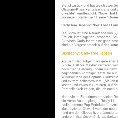
Sie ist zurück und hat gleich zwei 
Ohrwurm-Klassiker präsentierte und d
Like Me
" veröffentlicht.
"Now That 
zur neuen Staffel der Hitserie
"Queer
Carly Rae Jepson:"Now That I Fo
Die Show ist eine Neuauflage von „Q
Frauen, ihren eigenen (besseren) S
Aktivistin
Carly
ist es eine ganz bes
sind ein Vorgeschmack auf das kom
Biography: Carly Rae Jepsen
Auf dem Nachfolger ihres gefeierten 
Single „Call Me Maybe“ vertreten w
noch mehr Tiefgang, indem sie ganz n
beginnenden Achtziger, setzt sie auf
Widersprüche der Popmusik kurzerhan
und extrem selbstbewusst. „Als ich mi
lassen und etwas zu kreieren, auf da
Persönlichkeit zeigen, die ich noch 
Nach vielen Experimenten, vielen Re
die Vorab-Auskopplung „I Really Lik
„vollkommene Pop-Perfektion“ bezeich
klassifizierte. Obwohl viele der ne
rund um den Globus live präsentierte,
anderem Sia, Devonté Hynes (bekann