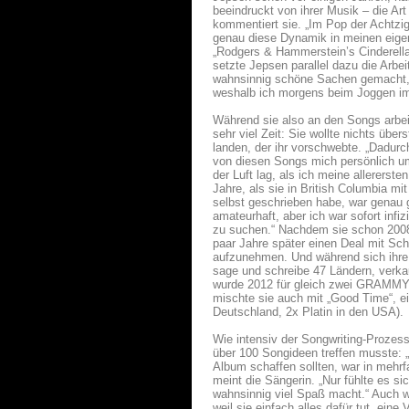
beeindruckt von ihrer Musik – die Art
kommentiert sie. „Im Pop der Achtzig
genau diese Dynamik in meinen eigen
„Rodgers & Hammerstein’s Cinderella“
setzte Jepsen parallel dazu die Arbe
wahnsinnig schöne Sachen gemacht, 
weshalb ich morgens beim Joggen im
Während sie also an den Songs arbei
sehr viel Zeit: Sie wollte nichts üb
landen, der ihr vorschwebte. „Dadurch
von diesen Songs mich persönlich umh
der Luft lag, als ich meine allererst
Jahre, als sie in British Columbia m
selbst geschrieben habe, war genau g
amateurhaft, aber ich war sofort infi
zu suchen.“ Nachdem sie schon 2008 i
paar Jahre später einen Deal mit Sch
aufzunehmen. Und während sich ihre 
sage und schreibe 47 Ländern, verkau
wurde 2012 für gleich zwei GRAMMYs 
mischte sie auch mit „Good Time“, e
Deutschland, 2x Platin in den USA).
Wie intensiv der Songwriting-Prozess
über 100 Songideen treffen musste: 
Album schaffen sollten, war in mehrfa
meint die Sängerin. „Nur fühlte es si
wahnsinnig viel Spaß macht.“ Auch 
weil sie einfach alles dafür tut, eine