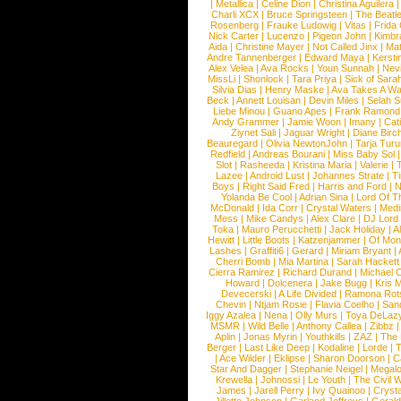
|
Metallica
|
Celine Dion
|
Christina Aguilera
Charli XCX
|
Bruce Springsteen
|
The Beatl
Rosenberg
|
Frauke Ludowig
|
Vitas
|
Frida
Nick Carter
|
Lucenzo
|
Pigeon John
|
Kimbr
Aida
|
Christine Mayer
|
Not Called Jinx
|
Ma
Andre Tannenberger
|
Edward Maya
|
Kersti
Alex Velea
|
Ava Rocks
|
Youn Sunnah
|
Nev
MissLi
|
Shonlock
|
Tara Priya
|
Sick of Sara
Silvia Dias
|
Henry Maske
|
Ava Takes A Wa
Beck
|
Annett Louisan
|
Devin Miles
|
Selah 
Liebe Minou
|
Guano Apes
|
Frank Ramond
Andy Grammer
|
Jamie Woon
|
Imany
|
Cat
Ziynet Sali
|
Jaguar Wright
|
Diane Birc
Beauregard
|
Olivia NewtonJohn
|
Tarja Tur
Redfield
|
Andreas Bourani
|
Miss Baby Sol
Slot
|
Rasheeda
|
Kristina Maria
|
Valerie
|
Lazee
|
Android Lust
|
Johannes Strate
|
T
Boys
|
Right Said Fred
|
Harris and Ford
|
N
Yolanda Be Cool
|
Adrian Sina
|
Lord Of T
McDonald
|
Ida Corr
|
Crystal Waters
|
Medi
Mess
|
Mike Candys
|
Alex Clare
|
DJ Lord
Toka
|
Mauro Perucchetti
|
Jack Holiday
|
A
Hewitt
|
Little Boots
|
Katzenjammer
|
Of Mon
Lashes
|
Graffiti6
|
Gerard
|
Miriam Bryant
|
Cherri Bomb
|
Mia Martina
|
Sarah Hackett
Cierra Ramirez
|
Richard Durand
|
Michael C
Howard
|
Dolcenera
|
Jake Bugg
|
Kris 
Devecerski
|
A Life Divided
|
Ramona Rots
Chevin
|
Ntjam Rosie
|
Flavia Coelho
|
San
Iggy Azalea
|
Nena
|
Olly Murs
|
Toya DeLaz
MSMR
|
Wild Belle
|
Anthony Callea
|
Zibbz
Aplin
|
Jonas Myrin
|
Youthkills
|
ZAZ
|
The 
Berger
|
Last Like Deep
|
Kodaline
|
Lorde
|
|
Ace Wilder
|
Eklipse
|
Sharon Doorson
|
C
Star And Dagger
|
Stephanie Neigel
|
Megal
Krewella
|
Johnossi
|
Le Youth
|
The Civil 
James
|
Jarell Perry
|
Ivy Quainoo
|
Crysta