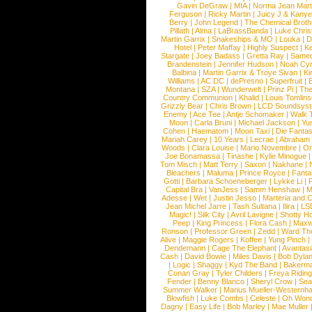
Gavin DeGraw
|
MIA
|
Norma Jean Mart
Ferguson
|
Ricky Martin
|
Juicy J & Kany
Berry
|
John Legend
|
The Chemical Broth
Pillath
|
Alma
|
LaBrassBanda
|
Luke Chris
Martin Garrix
|
Snakeships & MO
|
Louka
|
D
Hotel
|
Peter Maffay
|
Highly Suspect
|
K
Stargate
|
Joey Badass
|
Gretta Ray
|
Samed
Brandenstein
|
Jennifer Hudson
|
Noah Cy
Balbina
|
Martin Garrix & Troye Sivan
|
Ki
Williams
|
AC DC
|
dePresno
|
Superfruit
|
Montana
|
SZA
|
Wunderwelt
|
Prinz Pi
|
The
Country Communion
|
Khalid
|
Louis Tomlin
Grizzly Bear
|
Chris Brown
|
LCD Soundsys
Enemy
|
Ace Tee
|
Antje Schomaker
|
Walk 
Moon
|
Carla Bruni
|
Michael Jackson
|
Yu
Cohen
|
Haematom
|
Moon Taxi
|
Die Fantas
Mariah Carey
|
10 Years
|
Lecrae
|
Abraham
Woods
|
Clara Louise
|
Mario Novembre
|
Or
Joe Bonamassa
|
Tinashe
|
Kylie Minogue
Tom Misch
|
Matt Terry
|
Saxon
|
Nakhane
|
Bleachers
|
Maluma
|
Prince Royce
|
Fanta
Gotti
|
Barbara Schoeneberger
|
Lykke Li
|
Capital Bra
|
VanJess
|
Samm Henshaw
|
M
Adesse
|
Wet
|
Justin Jesso
|
Marteria and 
Jean Michel Jarre
|
Tash Sultana
|
Ilira
|
LS
Magic!
|
Silk City
|
Avril Lavigne
|
Shotty H
Peep
|
King Princess
|
Flora Cash
|
Maxw
Ronson
|
Professor Green
|
Zedd
|
Ward T
Alive
|
Maggie Rogers
|
Koffee
|
Yung Pinch
Dendemann
|
Cage The Elephant
|
Avantas
Cash
|
David Bowie
|
Miles Davis
|
Bob Dyla
|
Logic
|
Shaggy
|
Kyd The Band
|
Bakerm
Conan Gray
|
Tyler Childers
|
Freya Ridin
Fender
|
Benny Blanco
|
Sheryl Crow
|
Sea
Summer Walker
|
Marius Mueller-Westernh
Blowfish
|
Luke Combs
|
Celeste
|
Oh Won
Dagny
|
Easy Life
|
Bob Marley
|
Mae Muller