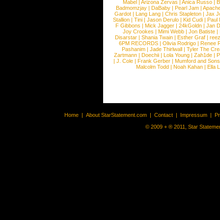
Mabel
|
Arizona Zervas
|
Anica Russo
|
B
Badmomzjay
|
DaBaby
|
Pearl Jam
|
Apach
Gardot
|
Lang Lang
|
Chris Stapleton
|
Jax J
Stallion
|
Tini
|
Jason Derulo
|
Kid Cudi
|
Paul
F Gibbons
|
Mick Jagger
|
24kGoldn
|
Jan D
Joy Crookes
|
Mimi Webb
|
Jon Batiste
|
Disarstar
|
Shania Twain
|
Esther Graf
|
ree
6PM RECORDS
|
Olivia Rodrigo
|
Renee 
Pashanim
|
Jade Thirlwall
|
Tyler The Cre
Zartmann
|
Doechii
|
Lola Young
|
Zah1de
|
P
|
J. Cole
|
Frank Gerber
|
Mumford and Sons
Malcolm Todd
|
Noah Kahan
|
Ella 
Home
|
About StarStatement.com
|
Contact
|
Impressum
|
P
© 2009 + ® 2011, Star Statemen