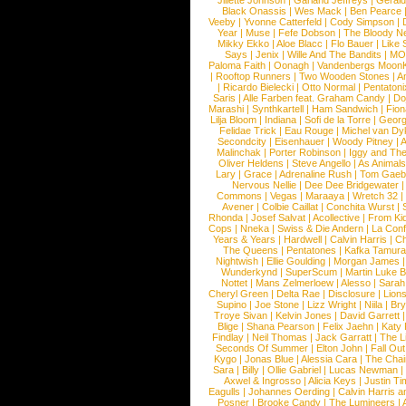
Jillette Johnson
|
Garland Jeffreys
|
Gerald
Black Onassis
|
Wes Mack
|
Ben Pearce
Veeby
|
Yvonne Catterfeld
|
Cody Simpson
|
Year
|
Muse
|
Fefe Dobson
|
The Bloody N
Mikky Ekko
|
Aloe Blacc
|
Flo Bauer
|
Like
Says
|
Jenix
|
Wille And The Bandits
|
MO
Paloma Faith
|
Oonagh
|
Vandenbergs Moon
|
Rooftop Runners
|
Two Wooden Stones
|
A
|
Ricardo Bielecki
|
Otto Normal
|
Pentatoni
Saris
|
Alle Farben feat. Graham Candy
|
Do
Marashi
|
Synthkartell
|
Ham Sandwich
|
Fio
Lilja Bloom
|
Indiana
|
Sofi de la Torre
|
Georg
Felidae Trick
|
Eau Rouge
|
Michel van Dy
Secondcity
|
Eisenhauer
|
Woody Pitney
|
A
Malinchak
|
Porter Robinson
|
Iggy and Th
Oliver Heldens
|
Steve Angello
|
As Animal
Lary
|
Grace
|
Adrenaline Rush
|
Tom Gaeb
Nervous Nellie
|
Dee Dee Bridgewater
|
Commons
|
Vegas
|
Maraaya
|
Wretch 32
Avener
|
Colbie Caillat
|
Conchita Wurst
|
Rhonda
|
Josef Salvat
|
Acollective
|
From Ki
Cops
|
Nneka
|
Swiss & Die Andern
|
La Conf
Years & Years
|
Hardwell
|
Calvin Harris
|
Ch
The Queens
|
Pentatones
|
Kafka Tamura
Nightwish
|
Ellie Goulding
|
Morgan James
Wunderkynd
|
SuperScum
|
Martin Luke 
Nottet
|
Mans Zelmerloew
|
Alesso
|
Sarah
Cheryl Green
|
Delta Rae
|
Disclosure
|
Lion
Supino
|
Joe Stone
|
Lizz Wright
|
Niila
|
Br
Troye Sivan
|
Kelvin Jones
|
David Garrett
Blige
|
Shana Pearson
|
Felix Jaehn
|
Katy 
Findlay
|
Neil Thomas
|
Jack Garratt
|
The L
Seconds Of Summer
|
Elton John
|
Fall Ou
Kygo
|
Jonas Blue
|
Alessia Cara
|
The Cha
Sara
|
Billy
|
Ollie Gabriel
|
Lucas Newman
Axwel & Ingrosso
|
Alicia Keys
|
Justin Ti
Eagulls
|
Johannes Oerding
|
Calvin Harris 
Posner
|
Brooke Candy
|
The Lumineers
|