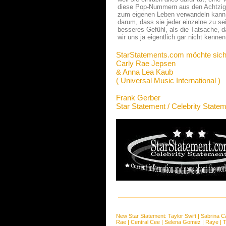
diese Pop-Nummern aus den Achtzigern
zum eigenen Leben verwandeln kann. 
darum, dass sie jeder einzelne zu se
besseres Gefühl, als die Tatsache, d
wir uns ja eigentlich gar nicht kennen
StarStatements.com möchte sich
Carly Rae Jepsen
& Anna Lea Kaub
( Universal Music International )
Frank Gerber
Star Statement / Celebrity State
New Star Statement:
Taylor Swift
|
Sabrina C
Rae
|
Central Cee
|
Selena Gomez
|
Raye
|
T