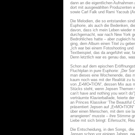
dann an die eigentlichen Aufnahmen 
dort mit ausgewählten Produzenten wi
sowie Carl Falk und Rami Yacoub (Ar
Die Melodien, die so entstanden sind,
Euphorie, als auch die Bedenken, die
davon, dass ich mein Leben wieder me
durchgemacht, war nach New York gez
Bedrohliches hatte – aber zugleich h
ging, dem Album einen Titel zu geben
„Ich war bei einem Fotoshooting und 
Textbeispiel, das da angeführt war, 
Denn letztlich war es genau das, wa
Schon auf dem epischen Eröffnungstr
Fluchtplan in pure Euphorie: „Der S
man dieses eine Wochenende, das ma
kaum noch was mit der Realität zu t
von „E•MO•TION“, dessen Mix aus ma
Stücks steht, wenn Jepsen Themen wie
can’t have and nothing you won’t do“
verträumte Klavierballade, feierte d
an Princes Klassiker ‘The Beautiful
präsentiert Jepsen auf „E•MO•TION“ 
über einen Menschen, mit dem sie la
arrangieren“ musste – ihre Stimme g
Liebe mit sich bringt: Eifersucht, R
Die Entscheidung, in den Songs, die
Jepsen schon vor einigen Jahren, nac