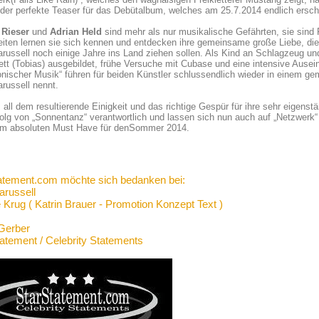
 der perfekte Teaser für das Debütalbum, welches am 25.7.2014 endlich ersch
 Rieser
und
Adrian Held
sind mehr als nur musikalische Gefährten, sie sind
iten lernen sie sich kennen und entdecken ihre gemeinsame große Liebe, di
russell noch einige Jahre ins Land ziehen sollen. Als Kind an Schlagzeug un
tt (Tobias) ausgebildet, frühe Versuche mit Cubase und eine intensive Aus
onischer Musik“ führen für beiden Künstler schlussendlich wieder in einem
russell nennt.
 all dem resultierende Einigkeit und das richtige Gespür für ihre sehr eigens
olg von „Sonnentanz“ verantwortlich und lassen sich nun auch auf „Netzwerk
em absoluten Must Have für denSommer 2014.
atement.com möchte sich bedanken bei:
arussell
 Krug ( Katrin Brauer - Promotion Konzept Text )
Gerber
tatement / Celebrity Statements