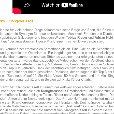
phy - Klangkarussell
ich ist für viele schöne Dinge bekannt wie seine Berge und Seen, die Salzburg
ich auch ein Synonym für neue elektronische Musik voll Emotion und Durchs
e gebürtigen Salzburger und heutigen Wiener
Tobias Rieser
und
Adrian Held
tanz“ der angestaubten House Music einen frischen Drive verpassten.
ück kommt einer emotionalen Achterbahn gleich. Eine Ode an die Schönheit 
und grenzenlosem Optimismus. Ein langfristiger Anker in einer schnelllebige
n dankbar klammerten und das Stück so zu einem der erfolgreichsten seines
ental gestartet, wurde das dazugehörige Video schon vor der Veröffentlichung
rt. Die Single kletterte in die Top 5 Österreichs, Deutschlands und der Schwei
ts der Top DJs vertreten. Dank der nachträglich hinzugefügten Vocals von Wil
ute noch einer der meist gespielten Radiohits, der es sogar in die Top 3 der
e es “Sonnentanz” auf 20 Mio Video-Views, 50 Mio Streams und 1,4 Mio. Single
derlanden sogar auf #1 und in Belgien auf Platz #3 der Charts.
ntanz“ hat
Klangkarussell
zu einem der weltweit angesagtesten Chill-House-
nstler beeinflusst, die sich
Klangkarussells
Emotionalität und Sound zum Vor
erschaffenen Kerbe schlagen Tobias Rieser und Adrian Held nun mit ihrem D
der“-Unkenrufe im Nichts verklingen. Das Prinzip Hoffnung, kombiniert mit L
m ersten
Klangkarussell
-Longplayer der Hauptantrieb. Durchgängige Tanzbark
chende Melodien und träumerische Flächen. „Netzwerk“ kann nicht nur einhal
uch in seiner Vielseitigkeit die Autorität von
Klangkarussell
in diesem Genre. 
rk(Falls Like Rain)“, welches den waghalsigen Freikletterer Mustang zeigt, hat