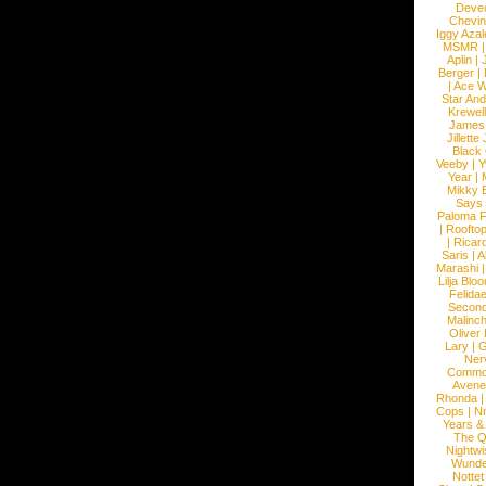
Devec
Chevin
Iggy Azal
MSMR
Aplin
|
Berger
|
|
Ace W
Star An
Krewel
James
Jillett
Black
Veeby
|
Y
Year
|
Mikky 
Says
Paloma F
|
Roofto
|
Ricard
Saris
|
A
Marashi
Lilja Blo
Felidae
Second
Malinc
Oliver
Lary
|
G
Ner
Commo
Avene
Rhonda
Cops
|
N
Years &
The 
Nightwi
Wunde
Nottet