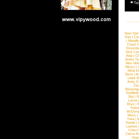
New Star
Rae
|
Cen
|
Metalli
Charli 
Rosenb
Nick Car
Aida
|
Ch
Andre Ta
Alex Vel
MissLi
|
Silvia D
Beck
|
An
Liebe M
Andy G
Ziy
Beaureg
Redfield
Slot
|
R
Lazee
Boys
|
R
Yolan
McDona
Mess
|
Toka
|
M
Hewitt
|
L
Lashes
Cherri
Cierra R
How