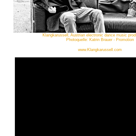
Klangkarussell, Austrian electronic dance music prod
Photoquelle: Katrin Brauer - Promotion
www.Klangkarussell.com