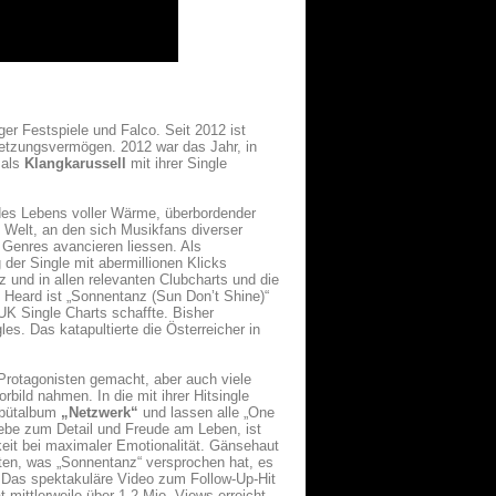
er Festspiele und Falco. Seit 2012 ist
etzungsvermögen. 2012 war das Jahr, in
als
Klangkarussell
mit ihrer Single
des Lebens voller Wärme, überbordender
n Welt, an den sich Musikfans diverser
 Genres avancieren liessen. Als
 der Single mit abermillionen Klicks
z und in allen relevanten Clubcharts und die
l Heard ist „Sonnentanz (Sun Don’t Shine)“
 UK Single Charts schaffte. Bisher
s. Das katapultierte die Österreicher in
Protagonisten gemacht, aber auch viele
bild nahmen. In die mit ihrer Hitsingle
ebütalbum
„Netzwerk“
und lassen alle „One
iebe zum Detail und Freude am Leben, ist
eit bei maximaler Emotionalität. Gänsehaut
ten, was „Sonnentanz“ versprochen hat, es
Das spektakuläre Video zum Follow-Up-Hit
 mittlerweile über 1,2 Mio. Views erreicht