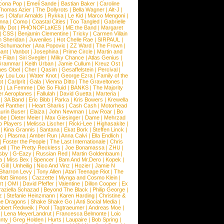
cona Pop
|
Emeli Sande
|
Bastian Baker
|
Caroline
Thomas Azier
|
The Dollyrots
|
Bella Wagner
|
Alt-J
|
es
|
Olafur Arnalds
|
Rykka
|
Le Kid
|
Marco Mengoni
|
enna
|
Como
|
Coastal Cities
|
Too Tangled
|
Gabrielle
ify Dot
|
PHONOFLaKES
|
ME the Band
|
Margaret
|
CSS
|
Benjamin Clementine
|
Tricky
|
Carmen Villain
 Sheridan
|
Juveniles
|
Hot Chelle Rae
|
SIRPAUL
|
l Schumacher
|
Ana Popovic
|
ZZ Ward
|
The Frown
|
hant
|
Vanbot
|
Josephina
|
Prime Circle
|
Martin and
 Filan
|
Siri Svegler
|
Milky Chance
|
Atlas Genius
|
Grammar
|
Keith Urban
|
Jamie Cullum
|
Kreuz Ost
|
nes Obel
|
Cher
|
Qasim
|
Gesaffelstein
|
Percival
|
ay Lou Lou
|
Water Knot
|
George Ezra
|
Family of the
ot
|
Carlprit
|
Gala
|
Vienna Ditto
|
The Graveltones
|
d
|
La Femme
|
Die So Fluid
|
BANKS
|
The Majority
r Aeroplanes
|
Fallulah
|
David Guetta
|
Marteria
|
|
3A Band
|
Eric Bibb
|
Parka
|
Kris Bowers
|
Krewella
el Panther
|
I Heart Sharks
|
Cash Cash
|
Motorhead
urin Buser
|
Elaiza
|
John Newman
|
Low Roar
|
Bo
obe
|
Dieter Meier
|
Max Giesinger
|
Dame
|
Mehrzad
o Players
|
Melissa Lischer
|
Ricki-Lee
|
Highasakite
|
|
Kina Grannis
|
Santana
|
Ekat Bork
|
Steffen Linck
|
nc
|
Plasma
|
Amber Run
|
Anna Calvi
|
Ella Endlich
|
|
Foster the People
|
The Last Internationale
|
Chris
ell
|
The Pretty Reckless
|
Joe Bonamassa
|
ZHU
|
sby
|
G-Eazy
|
Russian Red
|
Martin Goldenbaum
|
a
|
Miss Bex
|
Spencer
|
Bam And Mr.Dero
|
Kopek
|
Gill
|
Unheilig
|
Nico And Vinz
|
Hozier
|
Jamie N
Sharron Levy
|
Tony Allen
|
Atari Teenage Riot
|
The
Matt Simons
|
Cazzette
|
Mynga and Cosmo Klein
|
rt
|
OMI
|
David Pfeffer
|
Valentine
|
Dillon Cooper
|
Ex
aziella Schazad
|
Beyond The Black
|
Philip George
|
z
|
Stefanie Heinzmann
|
Karen Harding
|
Christine &
ne Dragons
|
Shake Shake Go
|
Anti Social Media
|
obert Redweik
|
Pool
|
Tagtraeumer
|
Andreas Moe
|
|
Lena MeyerLandrut
|
Francesca Belmonte
|
Loic
nty
|
Greg Holden
|
Hurts
|
Laupaire
|
Bob Spring
|