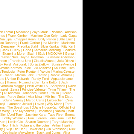
ck Lamar
|
Madonna
|
Zayn Malik
|
Rihanna
|
Addison
ones
|
Frank Gerber
|
Machine Gun Kelly
|
Lady Gaga
Dua Lipa
|
Chappell Roan
|
Dolly Parton
|
Billie Eilish
|
ico Rosberg
|
Frank Gerber
|
Ina Mueller
|
Marianne
 Denalane
|
Fredrika Stahl
|
Silvia Kainka
|
Kitty Kat
|
|
Jack Culcay
|
Gabo
|
Katharine Mehrling
|
Shakura
|
Ekaterina More
|
Slash
|
81db
|
MOOJAH
|
Genta
|
Cashier No9
|
Joyce Jonathan
|
Sunshine Anderson
|
ansen
|
Francisca Urio
|
Claudia Acuna
|
Julia Dietze
|
dy Ford
|
Ani Lorak
|
Sonja Zietlow
|
Sunrise Avenue
|
Simone Kermes
|
Klee
|
Vic Anselmo
|
Kai Ebel
|
Tom
a Teodosiu
|
Peter Ruetten
|
Yakoto
|
Marina Celeste
|
e Fraser
|
Madina Lake
|
Caethe
|
Robbie Williams
|
sto
|
Amber Rubarth
|
Randy Ford
|
Appassionante
|
noz
|
Ilhama
|
Ruxandra Bar
|
Lina Button
|
Jack
|
Veronica Maggio
|
Plain White TS
|
Scorpions
|
Davis
nspiel
|
Zayra
|
Principe Valiente
|
Tying Tiffany
|
The
e
|
Ivi Adamou
|
Johannes Cordes
|
YaHa
|
Gerina
|
dos
|
Parov Stelar
|
Alex Mica
|
Milk Inc
|
The Disco
|
Soluna Samay
|
Marco Carta
|
Eisbrecher
|
Celia
|
ooji
|
Laurence Jenkell
|
Lovex
|
Willy Moon
|
Tara
ana
|
The BossHoss
|
DJane HouseKat
|
Official Hot
t Wery
|
The Mynabirds
|
Timomatic
|
Nahiba
|
Matt
iller
|
Axel Tony
|
Jasmine Kara
|
Tape Five
|
Emma
|
Bobby Womack
|
Fun
|
Loreen
|
Iona Blum
|
Bat for
Hart
|
Leslie Clio
|
Sharon Doorson
|
Taryn Manning
|
|
Neon Hitch
|
Kobra and the Lotus
|
Arthur Higelin
|
ly
|
Skip The Use
|
TinkaBelle
|
Ola Svensson
|
Nick
|
Destination Anywhere
|
Black and Jones
|
Alina