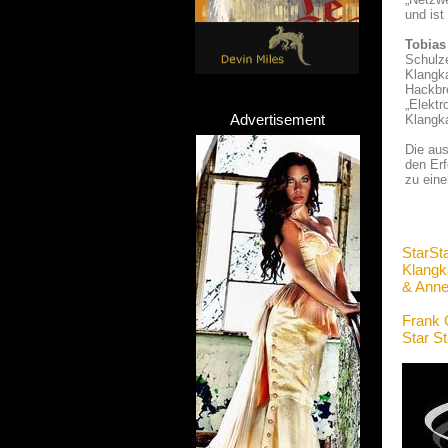
und ist
Tobias
Schulze
Klangka
Hackbre
„Elektr
Advertisement
Klangka
Die aus
den Erf
zu ein
StarSt
Klangk
& Anne
Frank 
Star S