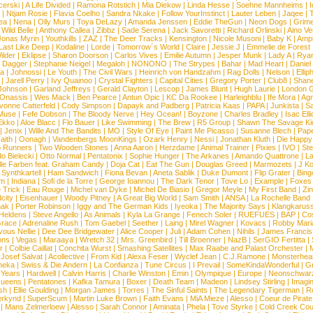
erski
|
A Life Divided
|
Ramona Rotstich
|
Mia Diekow
|
Linda Hesse
|
Soehne Mannheims
|
I
|
Ntjam Rosie
|
Flavia Coelho
|
Sandra Nkake
|
Follow YourInstinct
|
Lauter Leben
|
Jaqee
|
ea
|
Nena
|
Olly Murs
|
Toya DeLazy
|
Amanda Jenssen
|
Eddie TheGun
|
Neon Dogs
|
Grim
|
Wild Belle
|
Anthony Callea
|
Zibbz
|
Sade Serena
|
Jack Savoretti
|
Richard Orlinski
|
Aino V
Jonas Myrin
|
Youthkills
|
ZAZ
|
The Deer Tracks
|
Kensington
|
Nicole Musoni
|
Baby K
|
Ampl
Last Like Deep
|
Kodaline
|
Lorde
|
Tomorrow´s World
|
Claire
|
Jessie J
|
Emmelie de Forest
ilder
|
Eklipse
|
Sharon Doorson
|
Carlos Vives
|
Emilie Autumn
|
Jesper Munk
|
Lady A
|
Ryan
d Dagger
|
Stephanie Neigel
|
Megaloh
|
NONONO
|
The Strypes
|
Bahar
|
Mad Heart
|
Danie
la
|
Johnossi
|
Le Youth
|
The Civil Wars
|
Heinrich von Handzahm
|
Rag Dolls
|
Nelson
|
Ellip
|
Jarell Perry
|
Ivy Quainoo
|
Crystal Fighters
|
Capital Cities
|
Gregory Porter
|
Club8
|
Shane
e Johnson
|
Garland Jeffreys
|
Gerald Clayton
|
Lescop
|
James Blunt
|
Hugh Laurie
|
London 
 Onassis
|
Wes Mack
|
Ben Pearce
|
Antun Opic
|
KC Da Rookee
|
Harleighblu
|
Ife Mora
|
Ag
vonne Catterfeld
|
Cody Simpson
|
Dapayk and Padberg
|
Patricia Kaas
|
PAPA
|
Junkista
|
S
Muse
|
Fefe Dobson
|
The Bloody Nerve
|
Hey Ocean!
|
Boyzone
|
Charles Bradley
|
Isac Elli
Ekko
|
Aloe Blacc
|
Flo Bauer
|
Like Swimming
|
The Brew
|
R5 Group
|
Shawn The Savage Ki
|
Jenix
|
Wille And The Bandits
|
MO
|
Style Of Eye
|
Paint Me Picasso
|
Susanne Blech
|
Pape
aith
|
Oonagh
|
Vandenbergs MoonKings
|
Ozark Henry
|
Nessi
|
Jonathan Kluth
|
Die Happy
p Runners
|
Two Wooden Stones
|
Anna Aaron
|
Herzdame
|
Animal Trainer
|
Pixies
|
IVO
|
Ste
o Bielecki
|
Otto Normal
|
Pentatonix
|
Sophie Hunger
|
The Arkanes
|
Amando Quattrone
|
La
lle Farben feat. Graham Candy
|
Doja Cat
|
Eat The Gun
|
Douglas Greed
|
Marmozets
|
J K
|
Synthkartell
|
Ham Sandwich
|
Fiona Bevan
|
Aneta Sablik
|
Duke Dumont
|
Flip Grater
|
Bing
om
|
Indiana
|
Sofi de la Torre
|
George Ioannou
|
The Dark Tenor
|
Tove Lo
|
Example
|
Foxes
 Trick
|
Eau Rouge
|
Michel van Dyke
|
Michel De Biasio
|
Gregor Meyle
|
My First Band
|
Zi
city
|
Eisenhauer
|
Woody Pitney
|
A Great Big World
|
Sam Smith
|
ANSA
|
La Rochelle Band
hak
|
Porter Robinson
|
Iggy and The German Kids
|
Iyeoka
|
The Majority Says
|
Klangkaruss
 Heldens
|
Steve Angello
|
As Animals
|
Kyla La Grange
|
Fenech Soler
|
RUEFUES
|
BAP
|
Co
race
|
Adrenaline Rush
|
Tom Gaebel
|
Seether
|
Laing
|
Mirel Wagner
|
Kovacs
|
Robby Mari
vous Nellie
|
Dee Dee Bridgewater
|
Alice Cooper
|
Juli
|
Adam Cohen
|
Nihils
|
James Francis 
ns
|
Vegas
|
Maraaya
|
Wretch 32
|
Mrs. Greenbird
|
Till Broenner
|
NazB
|
SerGIO Fertitta
|
r
|
Colbie Caillat
|
Conchita Wurst
|
Smashing Satellites
|
Max Raabe and Palast Orchester
|
|
Josef Salvat
|
Acollective
|
From Kid
|
Alexa Feser
|
Wyclef Jean
|
C.J.Ramone
|
Monsterhea
neka
|
Swiss & Die Andern
|
La Confianza
|
Tune Circus
|
I Prevail
|
SomeKindaWonderful
|
Gr
 Years
|
Hardwell
|
Calvin Harris
|
Charlie Winston
|
Emin
|
Olympique
|
Europe
|
Neonschwar
Queens
|
Pentatones
|
Kafka Tamura
|
Boxer
|
Death Team
|
Madeon
|
Lindsey Stirling
|
Imagi
sh
|
Ellie Goulding
|
Morgan James
|
Torres
|
The Sinful Saints
|
The Legendary Tigerman
|
R
rkynd
|
SuperScum
|
Martin Luke Brown
|
Faith Evans
|
MiA Mieze
|
Alesso
|
Coeur de Pirate
|
Mans Zelmerloew
|
Alesso
|
Sarah Connor
|
Aminata
|
Phela
|
Tove Styrke
|
Cold Creek Cou