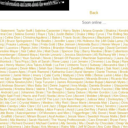
Back
Soon online ...
 Statement:
Taylor Swift
|
Sabrina Carpenter
|
Harry Styles
|
Ariana Grande
|
Shakira
|
Kendri
tral Cee
|
Selena Gomez
|
Raye
|
Tyla
|
Justin Bieber
|
Drake
|
Miley Cyrus
|
The Rolling St
ca
|
Celine Dion
|
Christina Aguilera
|
J Balvin
|
Travis Scott
|
Beyonce
|
Blackpink
|
Eminem
|
XCX
|
Bruce Springsteen
|
The Beatles
|
Jennifer Lopez
|
His Holiness the 14th Dalai Lama
|
N
erg
|
Frauke Ludowig
|
Vitas
|
Frida Gold
|
Elke Jeinsen
|
Antonella Bucci
|
Heiner Meyer
|
Joy
ter
|
Lucenzo
|
Pigeon John
|
Kimbra
|
Brandon Howard
|
Groove Coverage
|
David Gerstein
ristine Mayer
|
Not Called Jinx
|
Matt Dusk
|
Spencer Day
|
Barry Manilow
|
Brian Culbertson
nnenberger
|
Edward Maya
|
Kerstin Linnartz
|
Jessica Stockmann
|
A5 Richtung Wir
|
Inna
|
ea
|
Ava Rocks
|
Youn Sunnah
|
Nevio
|
Stream Of Passion
|
Machinae Supremacy
|
Laura J
Shonlock
|
Tara Priya
|
Sick of Sarah
|
Rene Lopez
|
Lori Jenaire
|
Chromeo
|
Lou Bega
|
Ran
ias
|
Henry Maske
|
Ava Takes A Walk
|
La Fee
|
Umberto Tozzi
|
Subway
|
Alexandra Stan
|
nett Louisan
|
Devin Miles
|
Selah Sue
|
Neverest
|
Zweitfrau
|
Malina Moye
|
Sak Noel
|
Lind
inou
|
Guano Apes
|
Frank Ramond
|
Katharina Gast
|
Aural Vampire
|
Dante Thomas
|
Brook
rammer
|
Jamie Woon
|
Imany
|
Catie Curtis
|
Mattyas
|
Chris Willis
|
Betsie Larkin
|
Aitan
|
Ba
net Sali
|
Jaguar Wright
|
Diane Birch
|
Sola Rosa
|
Bonaparte
|
Miranda Brooke
|
Ricardo Mu
ard
|
Olivia NewtonJohn
|
Tarja Turunen
|
James Rosenquist
|
Ardian Bujupi
|
Alannah Myles
|
Andreas Bourani
|
Miss Baby Sol
|
Deine Jugend
|
Inna Modja
|
Daniela Brooker
|
Glasperle
asheeda
|
Kristina Maria
|
Valerie
|
Tom Hugo
|
Tatiana Okupnik
|
Charles Fazzino
|
Ellie Whit
|
Android Lust
|
Johannes Strate
|
Tim Bendzko
|
Samy Deluxe
|
Wynter Gordon
|
Los Colora
ight Said Fred
|
Harris and Ford
|
Noelia
|
Arno Cost
|
Akcent
|
Mobilee
|
Afrojack
|
Kim Gloss
da Be Cool
|
Adrian Sina
|
Lord Of The Lost
|
Ich Kann Fliegen
|
Julissa Veloz
|
Donkeyboy
|
T
ld
|
Ida Corr
|
Crystal Waters
|
Medina
|
Viky Red
|
Sisse Marie
|
Amanda Mair
|
Zazou
|
Oce
Mike Candys
|
Alex Clare
|
DJ Lord Jazz
|
Edgar Askelovic
|
Akcent
|
Yuna
|
Serebro
|
Lauren
auro Perucchetti
|
Jack Holiday
|
Alice Francis
|
Avicii
|
Lana Del Rey
|
Patrick Miller
|
Radio K
ittle Boots
|
Katzenjammer
|
Of Monsters and Men
|
Triggerfinger
|
Mic Donet
|
Noah Stewart
|
Graffiti6
|
Gerard
|
Miriam Bryant
|
Asaf Avidan
|
Jessie Ware
|
Swedish House Mafia
|
Beth 
 Bomb
|
Mia Martina
|
Sarah Hackett
|
The Young Professionals
|
Caro Emerald
|
Bryan Ferry
amirez
|
Richard Durand
|
Michael Canitrot
|
Ally Sereda
|
Miu
|
Death by Chocolate
|
Deap Val
ard
|
Dolcenera
|
Jake Bugg
|
Kris Menace
|
Rainy Milo
|
Jeff M Dixon
|
Any Color Black
|
Yen