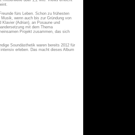
eint.
 Freunde fürs Leben. Schon zu frühesten
e Musik, wenn auch bis zur Gründung von
d Klavier (Adrian), an Posaune und
einandersetzung mit dem Thema
 gemeinsamen Projekt zusammen, das sich
tändige Soundästhetik waren bereits 2012 für
“ intensiv erleben. Das macht dieses Album