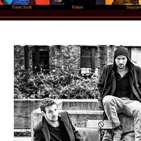
avis Scott
Future
Slayyyer
Star Statement Interntional / Klangkarus