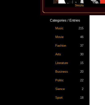
Katseye
Skepta
Tr
Categories / Entries
Music
215
Movie
46
Fashion
37
Arts
30
Literature
15
Business
20
Politic
22
Sience
2
Sport
18