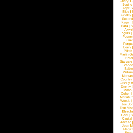
Cheryl G
Supino
Troye S
Blige
|
Findlay
Second
Kygo
|
J
Sara
|
Bi
Axwel
Eagulls
|
Posner
Gav
Fergu
Berry
Pillath
Martin Ga
Hotel
Stargate
Brande
Balbi
William
Montan
Country
Grizzly 
Enemy
Moon
Cohen
|
Mariah C
Woods
|
Joe Bo
Tom Mis
Bleach
Gotti
|
B
Capital
Adesse
Jean Mi
Magic!
Peep