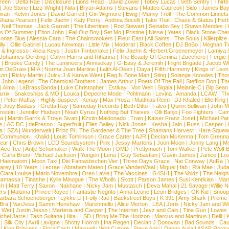
reen
|
Delta Rae
|
Disclosure
|
Lions Head
|
David Zowie
|
Tobey Lucas
|
Seth Sentry
|
Thirt
|
Joe Stone
|
Lizz Wright
|
Niila
|
Bryan Adams
|
Stevans
|
Matteo Capreoli
|
Sido
|
James Ba
ivan
|
Kelvin Jones
|
David Garrett
|
Gin Wigmore
|
Ewig
|
Mumiy Troll
|
The Common Linnets
Shana Pearson
|
Felix Jaehn
|
Katy Perry
|
Andrea Bocelli
|
Take That
|
Chase & Status
|
Her
|
Neil Thomas
|
Jack Garratt
|
The Libertines
|
Rod Stewart
|
Seinabo Sey
|
Shawn Mendes
|
s Of Summer
|
Elton John
|
Fall Out Boy
|
Set Mo
|
Pristine
|
Nisse
|
Yates
|
Black Stone Cher
onas Blue
|
Alessia Cara
|
The Chainsmokers
|
Fleur East
|
All Saints
|
The Souls
|
Killerpilze
lly
|
Ollie Gabriel
|
Lucas Newman
|
Little Mix
|
Moderat
|
Black Coffee
|
DJ BoBo
|
Meghan Tr
 & Ingrosso
|
Alicia Keys
|
Justin Timberlake
|
Felix Jaehn & Herbert Groenemeyer
|
Lamiya 
Johannes Oerding
|
Calvin Harris and Rihanna
|
The Beauty Of Gemina
|
Zucchero
|
Fergie
|
Brooke Candy
|
The Lumineers
|
Annisokay
|
G-Easy & Jeremih
|
Flight Brigade
|
Jacob Wh
in DeGraw
|
MIA
|
Norma Jean Martine
|
Laith Al-Deen
|
Daya
|
Fifth Harmony
|
Kings of Leon
son
|
Ricky Martin
|
Juicy J & Kanye West
|
Rag N Bone Man
|
Sting
|
Solange Knowles
|
Thor
|
John Legend
|
The Chemical Brothers
|
James Arthur
|
Poets Of The Fall
|
Stefflon Don
|
Th
|
Alma
|
LaBrassBanda
|
Luke Christopher
|
Estikay
|
Von Welt
|
Sigala
|
Melanie C
|
Big Sean
rrix
|
Snakeships & MO
|
Louka
|
Depeche Mode
|
Pohlmann
|
Levina
|
Amanda
|
LCAW
|
Th
|
Peter Maffay
|
Highly Suspect
|
Kenay
|
Max Prosa
|
Matthias Reim
|
DJ Khaled
|
Elle King
|
Joey Badass
|
Gretta Ray
|
Sameday Records
|
Beth Ditto
|
Falco
|
Quinn Sullivan
|
John M
nstein
|
Jennifer Hudson
|
Noah Cyrus
|
Nothing But Thieves
|
Olli Banjo
|
Foo Fighters
|
Cami
na
|
Martin Garrix & Troye Sivan
|
Kirstin Maldonado
|
Train
|
Kaiser Franz Josef
|
Michael Pat
s
|
AC DC
|
dePresno
|
Superfruit
|
Elles Bailey
|
Nick Jonas
|
Kesha
|
Jain
|
Russ
|
Casper
|
a
|
SZA
|
Wunderwelt
|
Prinz Pi
|
The Gardener & The Tree
|
Shamans Harvest
|
Hare Squea
 Communion
|
Khalid
|
Louis Tomlinson
|
Grace Carter
|
AJR
|
Declan McKenna
|
Tom Grenna
Bear
|
Chris Brown
|
LCD Soundsystem
|
Pink
|
Jessy Martens
|
Joon Moon
|
Jonny Lang
|
Mo
|
Ace Tee
|
Antje Schomaker
|
Walk The Moon
|
OMD
|
Prettymuch
|
Tom Walker
|
Pete Wolf 
|
Carla Bruni
|
Michael Jackson
|
Yungen
|
Lena
|
Guy Sebastian
|
Gavin James
|
Janice
|
Los
Haematom
|
Moon Taxi
|
Die Fantastischen Vier
|
Three Days Grace
|
Nat Conway
|
AuRa
|
arey
|
10 Years
|
Lecrae
|
Abraham Mateo
|
Grace VanderWaal
|
Miguel
|
fab
|
Ria Mae
|
Juda
Clara Louise
|
Mario Novembre
|
Oren Lavie
|
The Vaccines
|
G4SHI
|
The Voidz
|
The Neigh
namassa
|
Tinashe
|
Kylie Minogue
|
The Wholls
|
Skott
|
Parson James
|
Susi Kentikian
|
Mani
ch
|
Matt Terry
|
Saxon
|
Nakhane
|
Nicky Jam
|
Mustasch
|
Deva Mahal
|
21 Savage
|
Willie 
ers
|
Maluma
|
Prince Royce
|
Fantastic Negrito
|
Anna Leone
|
Leon Bridges
|
OK Kid
|
Snoop
arbara Schoeneberger
|
Lykke Li
|
Folly Rae
|
Backstreet Boys
|
K 391
|
Amy Shark
|
Preme
 Bra
|
VanJess
|
Samm Henshaw
|
Marshmello
|
Alice Merton
|
LEA
|
Joris
|
Nicky Jam and Will
|
Wet
|
Justin Jesso
|
Marteria and Casper
|
The Internet
|
Jeyz and Calo
|
Tina Guo
|
Lowes
chel Jarre
|
Tash Sultana
|
Ilira
|
LSD
|
Bring Me The Horizon
|
Marcus and Martinus
|
Delil
|
K
|
Silk City
|
Avril Lavigne
|
Shotty Horroh
|
Ina Regen
|
Declan J Donovan
|
Bad Sounds
|
Cau
|
King Princess
|
Flora Cash
|
Maxwell
|
Wild Culture
|
Steve Aoki
|
Danny Avila
|
ASAP Rock