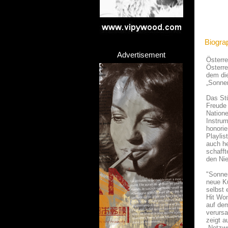
Biogra
Advertisement
Österre
Österre
dem di
„Sonnen
Das St
Freude 
Natione
Instrum
honorie
Playlis
auch he
schafft
den Nie
"Sonne
neue Kü
selbst 
Hit Won
auf de
verursa
zeigt a
„Netzwe