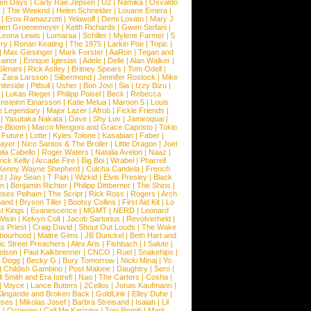
een Days
|
Carly Rae Jepsen
|
U2
|
Namika
|
Osvaldo
y
|
The Weeknd
|
Helen Schneider
|
Louane Emera
|
|
Eros Ramazzotti
|
Yelawolf
|
Demi Lovato
|
Mary J
bert Groenemeyer
|
Keith Richards
|
Gwen Stefani
|
Leona Lewis
|
Lumaraa
|
Schiller
|
Mylene Farmer
|
5
ry
|
Ronan Keating
|
The 1975
|
Larkin Poe
|
Topic
|
|
Max Giesinger
|
Mark Forster
|
AaRon
|
Tegan and
ainor
|
Enrique Iglesias
|
Adele
|
Delle
|
Alan Walker
|
Slimani
|
Rick Astley
|
Britney Spears
|
Tom Odell
|
|
Zara Larsson
|
Silbermond
|
Jennifer Rostock
|
Mike
iteside
|
Pitbull
|
Usher
|
Bon Jovi
|
Sia
|
Izzy Bizu
|
|
Lukas Rieger
|
Philipp Poisel
|
Beck
|
Rebecca
nsteinn Einarsson
|
Katie Melua
|
Maroon 5
|
Louis
e Legendary
|
Major Lazer
|
Afrob
|
Fickle Friends
|
|
Yasutaka Nakata
|
Dave
|
Shy Luv
|
Jamiroquai
|
e Bloom
|
Marco Mengoni and Grace Capristo
|
Tokio
|
Future
|
Lotte
|
Kyles Tolone
|
Kasabian
|
Faber
|
ayer
|
Nico Santos & The Broiler
|
Little Dragon
|
Joel
la Cabello
|
Roger Waters
|
Natalia Avelon
|
Naaz
|
rick Kelly
|
Arcade Fire
|
Big Boi
|
Wrabel
|
Pharrell
Kenny Wayne Shepherd
|
Culcha Candela
|
French
d
|
Jay Sean
|
T Pain
|
Wizkid
|
Elvis Presley
|
Black
n
|
Benjamin Richter
|
Philipp Dittberner
|
The Shins
|
ses Pelham
|
The Script
|
Rick Ross
|
Rogers
|
Arch
Band
|
Bryson Tiller
|
Bootsy Collins
|
First Aid Kit
|
Lo
t Kings
|
Evanescence
|
MGMT
|
NERD
|
Leonard
Wisin
|
Kelvyn Colt
|
Jacob Sartorius
|
Revolverheld
|
s Priest
|
Craig David
|
Shout Out Louds
|
The Wake
bourhood
|
Maitre Gims
|
JB Dunckel
|
Beth Hart and
c Street Preachers
|
Alex Aris
|
Fishbach
|
I Salute
|
Nelson
|
Paul Kalkbrenner
|
CNCO
|
Ruel
|
Snakehips
|
 Dogg
|
Becky G
|
Bury Tomorrow
|
Nicki Minaj
|
Yo
|
Childish Gambino
|
Post Malone
|
Daughtry
|
Sero
|
 Smith and Era Istrefi
|
Nao
|
The Carters
|
Cosha
|
|
Voyce
|
Lance Butters
|
2Cellos
|
Jonas Kaufmann
|
lingande and Broken Back
|
GoldLink
|
Elley Duhe
|
ses
|
Mikolas Josef
|
Barbra Streisand
|
Isaiah
|
Lil
y
|
Octavian
|
Call Me Karizma
|
Toni Romiti
|
Mark