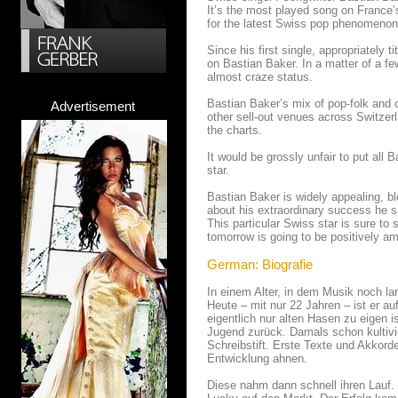
It’s the most played song on France’s
for the latest Swiss pop phenomenon 
Since his first single, appropriately 
on Bastian Baker. In a matter of a 
almost craze status.
Bastian Baker’s mix of pop-folk and 
Advertisement
other sell-out venues across Switzer
the charts.
It would be grossly unfair to put all
star.
Bastian Baker is widely appealing, b
about his extraordinary success he 
This particular Swiss star is sure to
tomorrow is going to be positively a
German: Biografie
In einem Alter, in dem Musik noch la
Heute – mit nur 22 Jahren – ist er a
eigentlich nur alten Hasen zu eigen i
Jugend zurück. Damals schon kultivi
Schreibstift. Erste Texte und Akkorde
Entwicklung ahnen.
Diese nahm dann schnell ihren Lauf. 