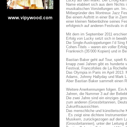
Lucky auf den Markt. Der Erfolg kam
Name etabliert sich aus dem Nichts i
musikalischen Vorstellungen um. Im 
Mitbegründer des Montreux Jazz Fest
Bei einem Auftritt in einer Bar in Ze
einer kleinen Nebenbühne seines Fest
erfolgreich auf anderen Festivals in 
Mit dem im September 2011 erschien
Erfolg von Lucky setzt sich in bewäh
Die Single-Auskoppelungen I’d Sing 
Cohen-Titels – waren ein voller Erfol
Frankreich (35’000 Kopien) und in Be
Bastian Baker geht auf Tour, spielt 
knapp zwei Jahren gibt es hunderte vo
Festival, Francofolies de La Rochell
Das Olympia in Paris im April 2013. 
Adams, Johnny Hallyday und Mark La
Aber Bastian Baker sammelt einen Ri
Weitere Anerkennungen folgen. Ein Au
Jahren, die Nummer 3 auf der Belieb
Die zwei Jahre sind ein einziges gr
zum anderen (Grossbritannien, Deuts
Zukunftsaussichten.
Das menschliche und künstlerische K
. Es zeigt eine dichtere Instrumenti
Musikern, zurückgezogen auf dem Lan
(Grossbritannien), unter der Leitun