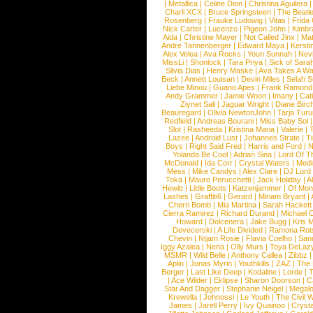
|
Metallica
|
Celine Dion
|
Christina Aguilera
Charli XCX
|
Bruce Springsteen
|
The Beatl
Rosenberg
|
Frauke Ludowig
|
Vitas
|
Frida
Nick Carter
|
Lucenzo
|
Pigeon John
|
Kimbr
Aida
|
Christine Mayer
|
Not Called Jinx
|
Ma
Andre Tannenberger
|
Edward Maya
|
Kersti
Alex Velea
|
Ava Rocks
|
Youn Sunnah
|
Nev
MissLi
|
Shonlock
|
Tara Priya
|
Sick of Sara
Silvia Dias
|
Henry Maske
|
Ava Takes A Wa
Beck
|
Annett Louisan
|
Devin Miles
|
Selah 
Liebe Minou
|
Guano Apes
|
Frank Ramond
Andy Grammer
|
Jamie Woon
|
Imany
|
Cat
Ziynet Sali
|
Jaguar Wright
|
Diane Birc
Beauregard
|
Olivia NewtonJohn
|
Tarja Tur
Redfield
|
Andreas Bourani
|
Miss Baby Sol
Slot
|
Rasheeda
|
Kristina Maria
|
Valerie
|
Lazee
|
Android Lust
|
Johannes Strate
|
T
Boys
|
Right Said Fred
|
Harris and Ford
|
N
Yolanda Be Cool
|
Adrian Sina
|
Lord Of T
McDonald
|
Ida Corr
|
Crystal Waters
|
Medi
Mess
|
Mike Candys
|
Alex Clare
|
DJ Lord
Toka
|
Mauro Perucchetti
|
Jack Holiday
|
A
Hewitt
|
Little Boots
|
Katzenjammer
|
Of Mon
Lashes
|
Graffiti6
|
Gerard
|
Miriam Bryant
|
Cherri Bomb
|
Mia Martina
|
Sarah Hackett
Cierra Ramirez
|
Richard Durand
|
Michael C
Howard
|
Dolcenera
|
Jake Bugg
|
Kris 
Devecerski
|
A Life Divided
|
Ramona Rots
Chevin
|
Ntjam Rosie
|
Flavia Coelho
|
San
Iggy Azalea
|
Nena
|
Olly Murs
|
Toya DeLaz
MSMR
|
Wild Belle
|
Anthony Callea
|
Zibbz
Aplin
|
Jonas Myrin
|
Youthkills
|
ZAZ
|
The 
Berger
|
Last Like Deep
|
Kodaline
|
Lorde
|
|
Ace Wilder
|
Eklipse
|
Sharon Doorson
|
C
Star And Dagger
|
Stephanie Neigel
|
Megal
Krewella
|
Johnossi
|
Le Youth
|
The Civil 
James
|
Jarell Perry
|
Ivy Quainoo
|
Crysta