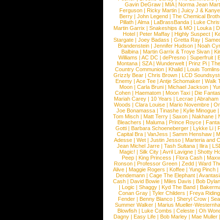
Gavin DeGraw
|
MIA
|
Norma Jean Mart
Ferguson
|
Ricky Martin
|
Juicy J & Kany
Berry
|
John Legend
|
The Chemical Broth
Pillath
|
Alma
|
LaBrassBanda
|
Luke Chris
Martin Garrix
|
Snakeships & MO
|
Louka
|
D
Hotel
|
Peter Maffay
|
Highly Suspect
|
K
Stargate
|
Joey Badass
|
Gretta Ray
|
Samed
Brandenstein
|
Jennifer Hudson
|
Noah Cy
Balbina
|
Martin Garrix & Troye Sivan
|
Ki
Williams
|
AC DC
|
dePresno
|
Superfruit
|
Montana
|
SZA
|
Wunderwelt
|
Prinz Pi
|
The
Country Communion
|
Khalid
|
Louis Tomlin
Grizzly Bear
|
Chris Brown
|
LCD Soundsys
Enemy
|
Ace Tee
|
Antje Schomaker
|
Walk 
Moon
|
Carla Bruni
|
Michael Jackson
|
Yu
Cohen
|
Haematom
|
Moon Taxi
|
Die Fantas
Mariah Carey
|
10 Years
|
Lecrae
|
Abraham
Woods
|
Clara Louise
|
Mario Novembre
|
Or
Joe Bonamassa
|
Tinashe
|
Kylie Minogue
Tom Misch
|
Matt Terry
|
Saxon
|
Nakhane
|
Bleachers
|
Maluma
|
Prince Royce
|
Fanta
Gotti
|
Barbara Schoeneberger
|
Lykke Li
|
Capital Bra
|
VanJess
|
Samm Henshaw
|
M
Adesse
|
Wet
|
Justin Jesso
|
Marteria and 
Jean Michel Jarre
|
Tash Sultana
|
Ilira
|
LS
Magic!
|
Silk City
|
Avril Lavigne
|
Shotty H
Peep
|
King Princess
|
Flora Cash
|
Maxw
Ronson
|
Professor Green
|
Zedd
|
Ward T
Alive
|
Maggie Rogers
|
Koffee
|
Yung Pinch
Dendemann
|
Cage The Elephant
|
Avantas
Cash
|
David Bowie
|
Miles Davis
|
Bob Dyla
|
Logic
|
Shaggy
|
Kyd The Band
|
Bakerm
Conan Gray
|
Tyler Childers
|
Freya Ridin
Fender
|
Benny Blanco
|
Sheryl Crow
|
Sea
Summer Walker
|
Marius Mueller-Westernh
Blowfish
|
Luke Combs
|
Celeste
|
Oh Won
Dagny
|
Easy Life
|
Bob Marley
|
Mae Muller