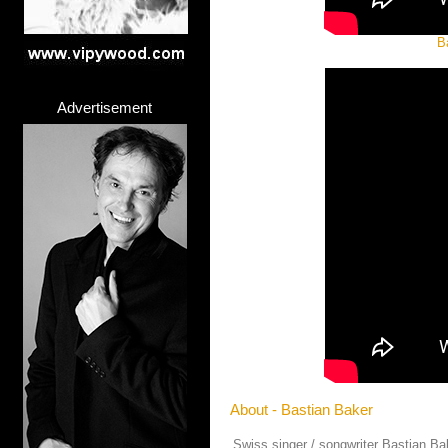
B
Advertisement
About - Bastian Baker
Swiss singer / songwriter Bastian Bak