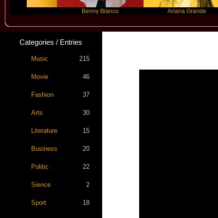
er
Benny Blanco
Ariana Grande
Categories / Entries
Music
215
Movie
46
Fashion
37
Arts
30
Literature
15
Business
20
Politic
22
Sience
2
Sport
18