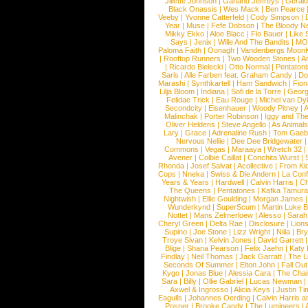
Jillette Johnson
|
Garland Jeffreys
|
Gerald
Black Onassis
|
Wes Mack
|
Ben Pearce
Veeby
|
Yvonne Catterfeld
|
Cody Simpson
|
Year
|
Muse
|
Fefe Dobson
|
The Bloody N
Mikky Ekko
|
Aloe Blacc
|
Flo Bauer
|
Like
Says
|
Jenix
|
Wille And The Bandits
|
MO
Paloma Faith
|
Oonagh
|
Vandenbergs Moon
|
Rooftop Runners
|
Two Wooden Stones
|
A
|
Ricardo Bielecki
|
Otto Normal
|
Pentatoni
Saris
|
Alle Farben feat. Graham Candy
|
Do
Marashi
|
Synthkartell
|
Ham Sandwich
|
Fio
Lilja Bloom
|
Indiana
|
Sofi de la Torre
|
Georg
Felidae Trick
|
Eau Rouge
|
Michel van Dy
Secondcity
|
Eisenhauer
|
Woody Pitney
|
A
Malinchak
|
Porter Robinson
|
Iggy and Th
Oliver Heldens
|
Steve Angello
|
As Animal
Lary
|
Grace
|
Adrenaline Rush
|
Tom Gaeb
Nervous Nellie
|
Dee Dee Bridgewater
|
Commons
|
Vegas
|
Maraaya
|
Wretch 32
Avener
|
Colbie Caillat
|
Conchita Wurst
|
Rhonda
|
Josef Salvat
|
Acollective
|
From Ki
Cops
|
Nneka
|
Swiss & Die Andern
|
La Conf
Years & Years
|
Hardwell
|
Calvin Harris
|
Ch
The Queens
|
Pentatones
|
Kafka Tamura
Nightwish
|
Ellie Goulding
|
Morgan James
Wunderkynd
|
SuperScum
|
Martin Luke 
Nottet
|
Mans Zelmerloew
|
Alesso
|
Sarah
Cheryl Green
|
Delta Rae
|
Disclosure
|
Lion
Supino
|
Joe Stone
|
Lizz Wright
|
Niila
|
Br
Troye Sivan
|
Kelvin Jones
|
David Garrett
Blige
|
Shana Pearson
|
Felix Jaehn
|
Katy 
Findlay
|
Neil Thomas
|
Jack Garratt
|
The L
Seconds Of Summer
|
Elton John
|
Fall Ou
Kygo
|
Jonas Blue
|
Alessia Cara
|
The Cha
Sara
|
Billy
|
Ollie Gabriel
|
Lucas Newman
Axwel & Ingrosso
|
Alicia Keys
|
Justin Ti
Eagulls
|
Johannes Oerding
|
Calvin Harris 
Posner
|
Brooke Candy
|
The Lumineers
|