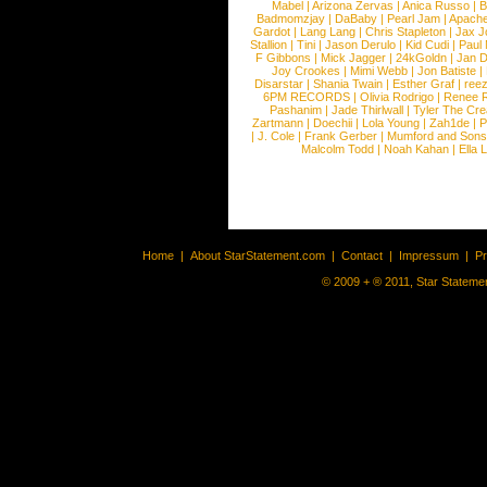
Mabel
|
Arizona Zervas
|
Anica Russo
|
B
Badmomzjay
|
DaBaby
|
Pearl Jam
|
Apach
Gardot
|
Lang Lang
|
Chris Stapleton
|
Jax J
Stallion
|
Tini
|
Jason Derulo
|
Kid Cudi
|
Paul
F Gibbons
|
Mick Jagger
|
24kGoldn
|
Jan D
Joy Crookes
|
Mimi Webb
|
Jon Batiste
|
Disarstar
|
Shania Twain
|
Esther Graf
|
ree
6PM RECORDS
|
Olivia Rodrigo
|
Renee 
Pashanim
|
Jade Thirlwall
|
Tyler The Cre
Zartmann
|
Doechii
|
Lola Young
|
Zah1de
|
P
|
J. Cole
|
Frank Gerber
|
Mumford and Sons
Malcolm Todd
|
Noah Kahan
|
Ella 
Home
|
About StarStatement.com
|
Contact
|
Impressum
|
P
© 2009 + ® 2011, Star Statemen