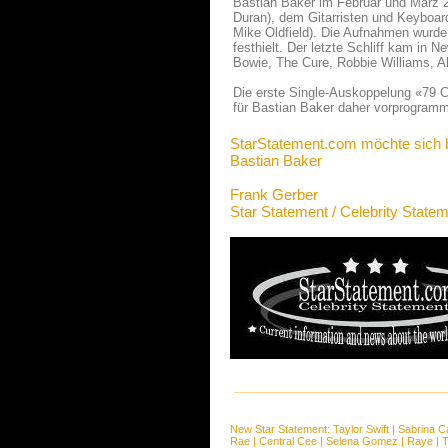
Bastian Baker im Februar und März 
Duran), dem Gitarristen und Keyboar
Mike Oldfield). Die Aufnahmen wurde
festhielt. Der letzte Schliff kam in
Bowie, The Cure, Robbie Williams, A
Die erste Single-Auskoppelung «79 Cli
für Bastian Baker daher vorprogramm
StarStatement.com möchte sich 
Bastian Baker
Frank Gerber
Star Statement / Celebrity State
New Star Statement:
Taylor Swift
|
Sabrina C
Rae
|
Central Cee
|
Selena Gomez
|
Raye
|
T