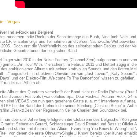
ie - Vegas
iver Indie-Rock aus Belgien!
des modernen Indie Rock in der Schnittmenge aus Bush, Nine Inch Nails und 
rste EP, einzelne Gigs und Teilnahmen an diversen Nachwuchs-Wettbewerbe
 2005. Doch erst die Veröffentlichung des selbstbetitelten Debüts und der Ve
entliche Geburtsstunde der belgischen Band.
hfolger wird 2010 in der Noise Factory (Channel Zero) aufgenommen und von
 gemixt. „An Hour With…“ erscheint im Februar 2011 und klettert zügig in di
 des ambitionierten Albums mit seinen kraftvollen Sounds und den flotten Mel
th…“ begeistert mit effektiven Ohrwürmern wie „Just Lovers“, „Katy Spears“
 Days“ und der Elektro-Flirt „Welcome To The Dancefloor“ wissen zu gefallen
e“ rundet das Album ab.
ite Album des Quartetts verschafft der Band nicht nur Radio-Präsenz (Pure 
te bei diversen Festivals (Francofolies Spa, Dour Festival, Autumn Rock, 24 
en sind VEGAS von nun gern gesehene Gäste (u.a. mit Interviews auf arte),
RTBF bei der Band die Titelmelodie seiner Sendung „C’est du Belge“ in Auft
zfilm „Frank&Dean“ der Regisseurin Céline Charlier den Soundtrack bei.
 sie über drei Jahre lang erfolgreich die Clubszene des Belgischen Königre
 Gitarrist Sébastien Gerard, Schlagzeuger David Renard und Bassist Olivier 
sich und starten mit ihrem dritten Album „Everything You Know Is Wrong“ mit 
itel, von denen die erste Ohrwurm-Single „I Know“ bereits über itunes erhältli