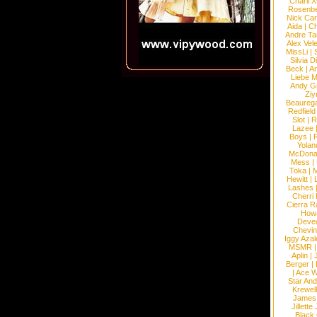
Charli 
Rosenb
Nick Car
Aida
|
Ch
Andre Ta
Alex Vel
MissLi
|
Silvia D
Beck
|
An
Liebe M
Andy G
Ziy
Beaureg
Redfield
Slot
|
R
Lazee
Boys
|
R
Yolan
McDona
Mess
|
Toka
|
M
Hewitt
|
L
Lashes
Cherri
Cierra R
How
Devec
Chevin
Iggy Azal
MSMR
Aplin
|
Berger
|
|
Ace W
Star An
Krewel
James
Jillett
Black