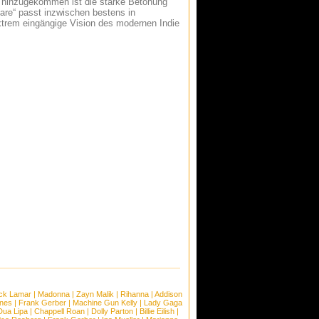
eu hinzugekommen ist die starke Betonung
Care“ passt inzwischen bestens in
trem eingängige Vision des modernen Indie
ck Lamar
|
Madonna
|
Zayn Malik
|
Rihanna
|
Addison
ones
|
Frank Gerber
|
Machine Gun Kelly
|
Lady Gaga
Dua Lipa
|
Chappell Roan
|
Dolly Parton
|
Billie Eilish
|