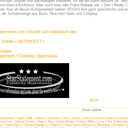
ftvollen Sounds und nachhaltigen Melodien, für die die Band bekannt ist. N
ktro-Dance-Einflüsse. Aber auch eine edle Piano-Ballade wie „I Don´t Really 
oire. Aus all diesen Komponenten weben VEGAS ihre ganz persönliche und ex
 der Schnittmenge aus Bush, Nine Inch Nails und Coldplay.
atements.com möchte sich bedanken bei:
 Dehler ( NETINFECT )
Gerber
tatement / Celebrity Statements
Back
Soon online ...
 Statement:
Taylor Swift
|
Sabrina Carpenter
|
Harry Styles
|
Ariana Grande
|
Shakira
|
Kendri
tral Cee
|
Selena Gomez
|
Raye
|
Tyla
|
Justin Bieber
|
Drake
|
Miley Cyrus
|
The Rolling St
ca
|
Celine Dion
|
Christina Aguilera
|
J Balvin
|
Travis Scott
|
Beyonce
|
Blackpink
|
Eminem
|