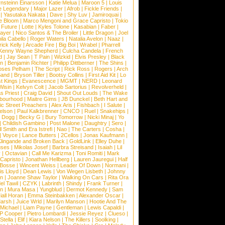
nsteinn Einarsson
|
Katie Melua
|
Maroon 5
|
Louis
e Legendary
|
Major Lazer
|
Afrob
|
Fickle Friends
|
|
Yasutaka Nakata
|
Dave
|
Shy Luv
|
Jamiroquai
|
e Bloom
|
Marco Mengoni and Grace Capristo
|
Tokio
|
Future
|
Lotte
|
Kyles Tolone
|
Kasabian
|
Faber
|
ayer
|
Nico Santos & The Broiler
|
Little Dragon
|
Joel
la Cabello
|
Roger Waters
|
Natalia Avelon
|
Naaz
|
rick Kelly
|
Arcade Fire
|
Big Boi
|
Wrabel
|
Pharrell
Kenny Wayne Shepherd
|
Culcha Candela
|
French
d
|
Jay Sean
|
T Pain
|
Wizkid
|
Elvis Presley
|
Black
n
|
Benjamin Richter
|
Philipp Dittberner
|
The Shins
|
ses Pelham
|
The Script
|
Rick Ross
|
Rogers
|
Arch
Band
|
Bryson Tiller
|
Bootsy Collins
|
First Aid Kit
|
Lo
t Kings
|
Evanescence
|
MGMT
|
NERD
|
Leonard
Wisin
|
Kelvyn Colt
|
Jacob Sartorius
|
Revolverheld
|
s Priest
|
Craig David
|
Shout Out Louds
|
The Wake
bourhood
|
Maitre Gims
|
JB Dunckel
|
Beth Hart and
c Street Preachers
|
Alex Aris
|
Fishbach
|
I Salute
|
Nelson
|
Paul Kalkbrenner
|
CNCO
|
Ruel
|
Snakehips
|
 Dogg
|
Becky G
|
Bury Tomorrow
|
Nicki Minaj
|
Yo
|
Childish Gambino
|
Post Malone
|
Daughtry
|
Sero
|
 Smith and Era Istrefi
|
Nao
|
The Carters
|
Cosha
|
|
Voyce
|
Lance Butters
|
2Cellos
|
Jonas Kaufmann
|
lingande and Broken Back
|
GoldLink
|
Elley Duhe
|
ses
|
Mikolas Josef
|
Barbra Streisand
|
Isaiah
|
Lil
y
|
Octavian
|
Call Me Karizma
|
Toni Romiti
|
Mark
Capristo
|
Jonathan Hellberg
|
Lauren Jauregui
|
Half
Bosse
|
Wincent Weiss
|
Leader Of Down
|
Normani
|
s Lloyd
|
Dean Lewis
|
Von Wegen Lisbeth
|
Johnny
wn
|
Joanne Shaw Taylor
|
Walking On Cars
|
Rita Ora
el Tawil
|
CZYK
|
Labrinth
|
Shindy
|
Frank Turner
|
en
|
Mura Masa
|
Yungblud
|
Dermot Kennedy
|
Sam
iall Horan
|
Emma Steinbakken
|
Alexander Oscar
|
Marsh
|
Juice Wrld
|
Marilyn Manson
|
Hootie And The
Michael
|
Liam Payne
|
Gentleman
|
Lewis Capaldi
|
P Cooper
|
Pietro Lombardi
|
Jessie Reyez
|
Clueso
|
Stella
|
Elif
|
Kiara Nelson
|
The Killers
|
Soolking
|