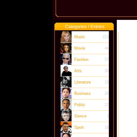
Categories / Entries
Music
215
Movie
46
Fashion
37
Arts
30
Literature
15
Business
20
Politic
22
Sience
2
Sport
18