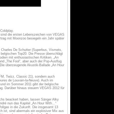
Coldplay.
n sind die ersten Lebenszeichen von VEGAS
rtrag mit Moonzoo besiegeln ein Jahr später
 Charles De Schutter (Superbus, Vismets,
e belgischen Top20. Die Presse überschlägt
odien mit enthusiastischen Kritiken. „An
 und „The Fool“, aber auch der Pop-Ausflug
. Die überzeugende Akustik-Ballade „An Hour
FM, Twizz, Classic 21), sondern auch
heures de Louvain-la-Neuve). Auch im
 und im Sommer 2011 gibt der belgische
rag. Darüber hinaus steuern VEGAS 2012 für
ichs beackert haben, lassen Sänger Alky
André nun das Kapitel „An Hour With…“
Vollgas in die Zukunft. Die insgesamt 13
ch ist, sind abermals ein explosiver Mix aus