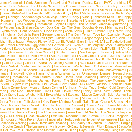
vonne Catterfeld
|
Cody Simpson
|
Dapayk and Padberg
|
Patricia Kaas
|
PAPA
|
Junkista
|
S
Muse
|
Fefe Dobson
|
The Bloody Nerve
|
Hey Ocean!
|
Boyzone
|
Charles Bradley
|
Isac Elli
Ekko
|
Aloe Blacc
|
Flo Bauer
|
Like Swimming
|
The Brew
|
R5 Group
|
Shawn The Savage Ki
|
Jenix
|
Wille And The Bandits
|
MO
|
Style Of Eye
|
Paint Me Picasso
|
Susanne Blech
|
Pape
aith
|
Oonagh
|
Vandenbergs MoonKings
|
Ozark Henry
|
Nessi
|
Jonathan Kluth
|
Die Happy
p Runners
|
Two Wooden Stones
|
Anna Aaron
|
Herzdame
|
Animal Trainer
|
Pixies
|
IVO
|
Ste
o Bielecki
|
Otto Normal
|
Pentatonix
|
Sophie Hunger
|
The Arkanes
|
Amando Quattrone
|
La
lle Farben feat. Graham Candy
|
Doja Cat
|
Eat The Gun
|
Douglas Greed
|
Marmozets
|
J K
|
Synthkartell
|
Ham Sandwich
|
Fiona Bevan
|
Aneta Sablik
|
Duke Dumont
|
Flip Grater
|
Bing
om
|
Indiana
|
Sofi de la Torre
|
George Ioannou
|
The Dark Tenor
|
Tove Lo
|
Example
|
Foxes
 Trick
|
Eau Rouge
|
Michel van Dyke
|
Michel De Biasio
|
Gregor Meyle
|
My First Band
|
Zi
city
|
Eisenhauer
|
Woody Pitney
|
A Great Big World
|
Sam Smith
|
ANSA
|
La Rochelle Band
hak
|
Porter Robinson
|
Iggy and The German Kids
|
Iyeoka
|
The Majority Says
|
Klangkaruss
 Heldens
|
Steve Angello
|
As Animals
|
Kyla La Grange
|
Fenech Soler
|
RUEFUES
|
BAP
|
Co
race
|
Adrenaline Rush
|
Tom Gaebel
|
Seether
|
Laing
|
Mirel Wagner
|
Kovacs
|
Robby Mari
vous Nellie
|
Dee Dee Bridgewater
|
Alice Cooper
|
Juli
|
Adam Cohen
|
Nihils
|
James Francis 
ns
|
Vegas
|
Maraaya
|
Wretch 32
|
Mrs. Greenbird
|
Till Broenner
|
NazB
|
SerGIO Fertitta
|
r
|
Colbie Caillat
|
Conchita Wurst
|
Smashing Satellites
|
Max Raabe and Palast Orchester
|
|
Josef Salvat
|
Acollective
|
From Kid
|
Alexa Feser
|
Wyclef Jean
|
C.J.Ramone
|
Monsterhea
neka
|
Swiss & Die Andern
|
La Confianza
|
Tune Circus
|
I Prevail
|
SomeKindaWonderful
|
Gr
 Years
|
Hardwell
|
Calvin Harris
|
Charlie Winston
|
Emin
|
Olympique
|
Europe
|
Neonschwar
Queens
|
Pentatones
|
Kafka Tamura
|
Boxer
|
Death Team
|
Madeon
|
Lindsey Stirling
|
Imagi
sh
|
Ellie Goulding
|
Morgan James
|
Torres
|
The Sinful Saints
|
The Legendary Tigerman
|
R
rkynd
|
SuperScum
|
Martin Luke Brown
|
Faith Evans
|
MiA Mieze
|
Alesso
|
Coeur de Pirate
|
Mans Zelmerloew
|
Alesso
|
Sarah Connor
|
Aminata
|
Phela
|
Tove Styrke
|
Cold Creek Cou
reen
|
Delta Rae
|
Disclosure
|
Lions Head
|
David Zowie
|
Tobey Lucas
|
Seth Sentry
|
Thirt
|
Joe Stone
|
Lizz Wright
|
Niila
|
Bryan Adams
|
Stevans
|
Matteo Capreoli
|
Sido
|
James Ba
ivan
|
Kelvin Jones
|
David Garrett
|
Gin Wigmore
|
Ewig
|
Mumiy Troll
|
The Common Linnets
Shana Pearson
|
Felix Jaehn
|
Katy Perry
|
Andrea Bocelli
|
Take That
|
Chase & Status
|
Her
|
Neil Thomas
|
Jack Garratt
|
The Libertines
|
Rod Stewart
|
Seinabo Sey
|
Shawn Mendes
|
s Of Summer
|
Elton John
|
Fall Out Boy
|
Set Mo
|
Pristine
|
Nisse
|
Yates
|
Black Stone Cher
onas Blue
|
Alessia Cara
|
The Chainsmokers
|
Fleur East
|
All Saints
|
The Souls
|
Killerpilze
lly
|
Ollie Gabriel
|
Lucas Newman
|
Little Mix
|
Moderat
|
Black Coffee
|
DJ BoBo
|
Meghan Tr
 & Ingrosso
|
Alicia Keys
|
Justin Timberlake
|
Felix Jaehn & Herbert Groenemeyer
|
Lamiya 
Johannes Oerding
|
Calvin Harris and Rihanna
|
The Beauty Of Gemina
|
Zucchero
|
Fergie
|
Brooke Candy
|
The Lumineers
|
Annisokay
|
G-Easy & Jeremih
|
Flight Brigade
|
Jacob Wh
in DeGraw
|
MIA
|
Norma Jean Martine
|
Laith Al-Deen
|
Daya
|
Fifth Harmony
|
Kings of Leon