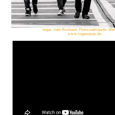
Vegas, Indie Rockband, Photocredtit/quelle: Mar
www.vegasmusic.be