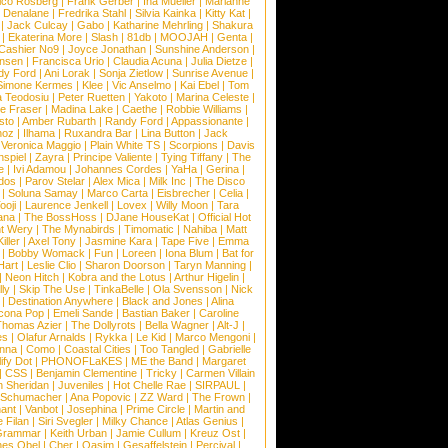
ico Rosberg
|
Frank Gerber
|
Ina Mueller
|
Marianne
 Denalane
|
Fredrika Stahl
|
Silvia Kainka
|
Kitty Kat
|
|
Jack Culcay
|
Gabo
|
Katharine Mehrling
|
Shakura
|
Ekaterina More
|
Slash
|
81db
|
MOOJAH
|
Genta
|
Cashier No9
|
Joyce Jonathan
|
Sunshine Anderson
|
ansen
|
Francisca Urio
|
Claudia Acuna
|
Julia Dietze
|
dy Ford
|
Ani Lorak
|
Sonja Zietlow
|
Sunrise Avenue
|
Simone Kermes
|
Klee
|
Vic Anselmo
|
Kai Ebel
|
Tom
a Teodosiu
|
Peter Ruetten
|
Yakoto
|
Marina Celeste
|
e Fraser
|
Madina Lake
|
Caethe
|
Robbie Williams
|
sto
|
Amber Rubarth
|
Randy Ford
|
Appassionante
|
noz
|
Ilhama
|
Ruxandra Bar
|
Lina Button
|
Jack
|
Veronica Maggio
|
Plain White TS
|
Scorpions
|
Davis
nspiel
|
Zayra
|
Principe Valiente
|
Tying Tiffany
|
The
e
|
Ivi Adamou
|
Johannes Cordes
|
YaHa
|
Gerina
|
dos
|
Parov Stelar
|
Alex Mica
|
Milk Inc
|
The Disco
|
Soluna Samay
|
Marco Carta
|
Eisbrecher
|
Celia
|
ooji
|
Laurence Jenkell
|
Lovex
|
Willy Moon
|
Tara
ana
|
The BossHoss
|
DJane HouseKat
|
Official Hot
t Wery
|
The Mynabirds
|
Timomatic
|
Nahiba
|
Matt
iller
|
Axel Tony
|
Jasmine Kara
|
Tape Five
|
Emma
|
Bobby Womack
|
Fun
|
Loreen
|
Iona Blum
|
Bat for
Hart
|
Leslie Clio
|
Sharon Doorson
|
Taryn Manning
|
|
Neon Hitch
|
Kobra and the Lotus
|
Arthur Higelin
|
ly
|
Skip The Use
|
TinkaBelle
|
Ola Svensson
|
Nick
|
Destination Anywhere
|
Black and Jones
|
Alina
cona Pop
|
Emeli Sande
|
Bastian Baker
|
Caroline
Thomas Azier
|
The Dollyrots
|
Bella Wagner
|
Alt-J
|
es
|
Olafur Arnalds
|
Rykka
|
Le Kid
|
Marco Mengoni
|
enna
|
Como
|
Coastal Cities
|
Too Tangled
|
Gabrielle
ify Dot
|
PHONOFLaKES
|
ME the Band
|
Margaret
|
CSS
|
Benjamin Clementine
|
Tricky
|
Carmen Villain
 Sheridan
|
Juveniles
|
Hot Chelle Rae
|
SIRPAUL
|
l Schumacher
|
Ana Popovic
|
ZZ Ward
|
The Frown
|
hant
|
Vanbot
|
Josephina
|
Prime Circle
|
Martin and
 Filan
|
Siri Svegler
|
Milky Chance
|
Atlas Genius
|
Grammar
|
Keith Urban
|
Jamie Cullum
|
Kreuz Ost
|
nes Obel
|
Cher
|
Qasim
|
Gesaffelstein
|
Percival
|