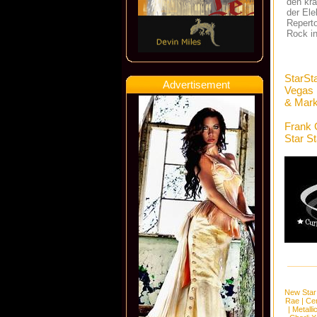
den kra
der Ele
Repert
Rock in
StarSt
Advertisement
Vegas
& Mark
Frank 
Star S
New Star
Rae
|
Cen
|
Metalli