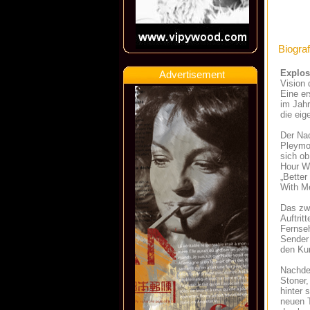
Biograf
Explos
Advertisement
Vision 
Eine e
im Jahr
die eig
Der Nac
Pleymo)
sich ob
Hour Wi
„Better
With M
Das zwe
Auftrit
Fernseh
Sender 
den Kur
Nachdem
Stoner,
hinter 
neuen T