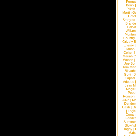
Fergu
Berry
Pillath
Martin Ga
Hotel
Stargate
Brande
Balbi
William
Montan
Country
Grizzly 
Enemy
Moon
Cohen
|
Mariah C
Woods
|
Joe Bo
Tom Mis
Bleach
Gotti
|
B
Capital
Adesse
Jean Mi
Magic!
Peep
Ronson
Alive
|
Ma
Dendem
Cash
|
Da
|
Logic
Conan
Fender
Summer
Blowfis
Dagny
|
Mabe