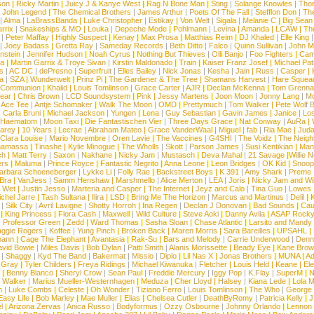
son
|
Ricky Martin
|
Juicy J & Kanye West
|
Rag N Bone Man
|
Sting
|
Solange Knowles
|
Thor
|
John Legend
|
The Chemical Brothers
|
James Arthur
|
Poets Of The Fall
|
Stefflon Don
|
Th
|
Alma
|
LaBrassBanda
|
Luke Christopher
|
Estikay
|
Von Welt
|
Sigala
|
Melanie C
|
Big Sean
rrix
|
Snakeships & MO
|
Louka
|
Depeche Mode
|
Pohlmann
|
Levina
|
Amanda
|
LCAW
|
Th
|
Peter Maffay
|
Highly Suspect
|
Kenay
|
Max Prosa
|
Matthias Reim
|
DJ Khaled
|
Elle King
|
Joey Badass
|
Gretta Ray
|
Sameday Records
|
Beth Ditto
|
Falco
|
Quinn Sullivan
|
John M
nstein
|
Jennifer Hudson
|
Noah Cyrus
|
Nothing But Thieves
|
Olli Banjo
|
Foo Fighters
|
Cami
na
|
Martin Garrix & Troye Sivan
|
Kirstin Maldonado
|
Train
|
Kaiser Franz Josef
|
Michael Pat
s
|
AC DC
|
dePresno
|
Superfruit
|
Elles Bailey
|
Nick Jonas
|
Kesha
|
Jain
|
Russ
|
Casper
|
a
|
SZA
|
Wunderwelt
|
Prinz Pi
|
The Gardener & The Tree
|
Shamans Harvest
|
Hare Squea
 Communion
|
Khalid
|
Louis Tomlinson
|
Grace Carter
|
AJR
|
Declan McKenna
|
Tom Grenna
Bear
|
Chris Brown
|
LCD Soundsystem
|
Pink
|
Jessy Martens
|
Joon Moon
|
Jonny Lang
|
Mo
|
Ace Tee
|
Antje Schomaker
|
Walk The Moon
|
OMD
|
Prettymuch
|
Tom Walker
|
Pete Wolf 
|
Carla Bruni
|
Michael Jackson
|
Yungen
|
Lena
|
Guy Sebastian
|
Gavin James
|
Janice
|
Los
Haematom
|
Moon Taxi
|
Die Fantastischen Vier
|
Three Days Grace
|
Nat Conway
|
AuRa
|
arey
|
10 Years
|
Lecrae
|
Abraham Mateo
|
Grace VanderWaal
|
Miguel
|
fab
|
Ria Mae
|
Juda
Clara Louise
|
Mario Novembre
|
Oren Lavie
|
The Vaccines
|
G4SHI
|
The Voidz
|
The Neigh
namassa
|
Tinashe
|
Kylie Minogue
|
The Wholls
|
Skott
|
Parson James
|
Susi Kentikian
|
Mani
ch
|
Matt Terry
|
Saxon
|
Nakhane
|
Nicky Jam
|
Mustasch
|
Deva Mahal
|
21 Savage
|
Willie 
ers
|
Maluma
|
Prince Royce
|
Fantastic Negrito
|
Anna Leone
|
Leon Bridges
|
OK Kid
|
Snoop
arbara Schoeneberger
|
Lykke Li
|
Folly Rae
|
Backstreet Boys
|
K 391
|
Amy Shark
|
Preme
 Bra
|
VanJess
|
Samm Henshaw
|
Marshmello
|
Alice Merton
|
LEA
|
Joris
|
Nicky Jam and Will
|
Wet
|
Justin Jesso
|
Marteria and Casper
|
The Internet
|
Jeyz and Calo
|
Tina Guo
|
Lowes
chel Jarre
|
Tash Sultana
|
Ilira
|
LSD
|
Bring Me The Horizon
|
Marcus and Martinus
|
Delil
|
K
|
Silk City
|
Avril Lavigne
|
Shotty Horroh
|
Ina Regen
|
Declan J Donovan
|
Bad Sounds
|
Cau
|
King Princess
|
Flora Cash
|
Maxwell
|
Wild Culture
|
Steve Aoki
|
Danny Avila
|
ASAP Rock
|
Professor Green
|
Zedd
|
Ward Thomas
|
Sasha Sloan
|
Chase Atlantic
|
Larsito and Mandy 
ggie Rogers
|
Koffee
|
Yung Pinch
|
Broken Back
|
Maren Morris
|
Sara Bareilles
|
UPSAHL
|
ann
|
Cage The Elephant
|
Avantasia
|
Rak-Su
|
Bars and Melody
|
Carrie Underwood
|
Denni
vid Bowie
|
Miles Davis
|
Bob Dylan
|
Patti Smith
|
Alanis Morissette
|
Beady Eye
|
Kane Bro
|
Shaggy
|
Kyd The Band
|
Bakermat
|
Missio
|
Diplo
|
Lil Nas X
|
Jonas Brothers
|
MUNA
|
Ad
 Gray
|
Tyler Childers
|
Freya Ridings
|
Michael Kiwanuka
|
Fletcher
|
Louis Held
|
Keane
|
El
|
Benny Blanco
|
Sheryl Crow
|
Sean Paul
|
Freddie Mercury
|
Iggy Pop
|
K.Flay
|
SuperM
|
N
 Walker
|
Marius Mueller-Westernhagen
|
Meduza
|
Cher Lloyd
|
Halsey
|
Kiana Lede
|
Lola 
h
|
Luke Combs
|
Celeste
|
Oh Wonder
|
Tiziano Ferro
|
Louis Tomlinson
|
The Who
|
George 
Easy Life
|
Bob Marley
|
Mae Muller
|
Elias
|
Chelsea Cutler
|
DeathByRomy
|
Patricia Kelly
|
J
l
|
Arizona Zervas
|
Anica Russo
|
Bodyformus
|
Ozzy Osbourne
|
Johnny Orlando
|
Lennon 