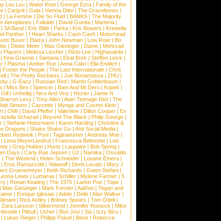
ay Lou Lou
|
Water Knot
|
George Ezra
|
Family of the
ot
|
Carlprit
|
Gala
|
Vienna Ditto
|
The Graveltones
|
d
|
La Femme
|
Die So Fluid
|
BANKS
|
The Majority
r Aeroplanes
|
Fallulah
|
David Guetta
|
Marteria
|
|
3A Band
|
Eric Bibb
|
Parka
|
Kris Bowers
|
Krewella
el Panther
|
I Heart Sharks
|
Cash Cash
|
Motorhead
urin Buser
|
Elaiza
|
John Newman
|
Low Roar
|
Bo
obe
|
Dieter Meier
|
Max Giesinger
|
Dame
|
Mehrzad
o Players
|
Melissa Lischer
|
Ricki-Lee
|
Highasakite
|
|
Kina Grannis
|
Santana
|
Ekat Bork
|
Steffen Linck
|
nc
|
Plasma
|
Amber Run
|
Anna Calvi
|
Ella Endlich
|
|
Foster the People
|
The Last Internationale
|
Chris
ell
|
The Pretty Reckless
|
Joe Bonamassa
|
ZHU
|
sby
|
G-Eazy
|
Russian Red
|
Martin Goldenbaum
|
a
|
Miss Bex
|
Spencer
|
Bam And Mr.Dero
|
Kopek
|
Gill
|
Unheilig
|
Nico And Vinz
|
Hozier
|
Jamie N
Sharron Levy
|
Tony Allen
|
Atari Teenage Riot
|
The
Matt Simons
|
Cazzette
|
Mynga and Cosmo Klein
|
rt
|
OMI
|
David Pfeffer
|
Valentine
|
Dillon Cooper
|
Ex
aziella Schazad
|
Beyond The Black
|
Philip George
|
z
|
Stefanie Heinzmann
|
Karen Harding
|
Christine &
ne Dragons
|
Shake Shake Go
|
Anti Social Media
|
obert Redweik
|
Pool
|
Tagtraeumer
|
Andreas Moe
|
|
Lena MeyerLandrut
|
Francesca Belmonte
|
Loic
nty
|
Greg Holden
|
Hurts
|
Laupaire
|
Bob Spring
|
een Days
|
Carly Rae Jepsen
|
U2
|
Namika
|
Osvaldo
y
|
The Weeknd
|
Helen Schneider
|
Louane Emera
|
|
Eros Ramazzotti
|
Yelawolf
|
Demi Lovato
|
Mary J
bert Groenemeyer
|
Keith Richards
|
Gwen Stefani
|
Leona Lewis
|
Lumaraa
|
Schiller
|
Mylene Farmer
|
5
ry
|
Ronan Keating
|
The 1975
|
Larkin Poe
|
Topic
|
|
Max Giesinger
|
Mark Forster
|
AaRon
|
Tegan and
ainor
|
Enrique Iglesias
|
Adele
|
Delle
|
Alan Walker
|
Slimani
|
Rick Astley
|
Britney Spears
|
Tom Odell
|
|
Zara Larsson
|
Silbermond
|
Jennifer Rostock
|
Mike
iteside
|
Pitbull
|
Usher
|
Bon Jovi
|
Sia
|
Izzy Bizu
|
|
Lukas Rieger
|
Philipp Poisel
|
Beck
|
Rebecca