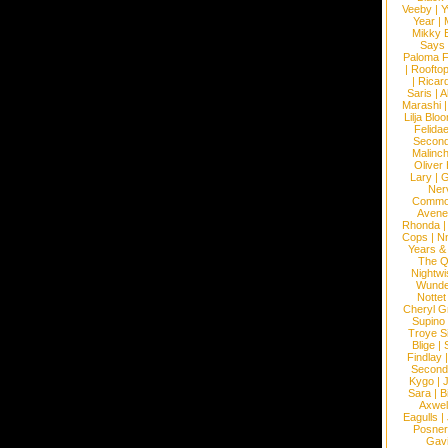
Veeby
|
Y
Year
|
Mikky 
Says
Paloma F
|
Roofto
|
Ricard
Saris
|
A
Marashi
Lilja Blo
Felidae
Second
Malinc
Oliver
Lary
|
G
Ner
Commo
Avene
Rhonda
Cops
|
N
Years &
The 
Nightwi
Wunde
Nottet
Cheryl G
Supino
Troye S
Blige
|
Findlay
Second
Kygo
|
J
Sara
|
Bi
Axwel
Eagulls
|
Posner
Gav