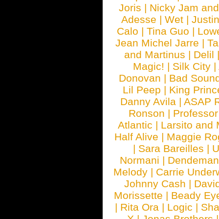
Joris
|
Nicky Jam and 
Adesse
|
Wet
|
Justi
Calo
|
Tina Guo
|
Low
Jean Michel Jarre
|
Ta
and Martinus
|
Delil
Magic!
|
Silk City
|
Donovan
|
Bad Soun
Lil Peep
|
King Princ
Danny Avila
|
ASAP 
Ronson
|
Professo
Atlantic
|
Larsito and
Half Alive
|
Maggie Ro
|
Sara Bareilles
|
Normani
|
Dendeman
Melody
|
Carrie Unde
Johnny Cash
|
Davi
Morissette
|
Beady Ey
|
Rita Ora
|
Logic
|
Sha
X
|
Jonas Brothers