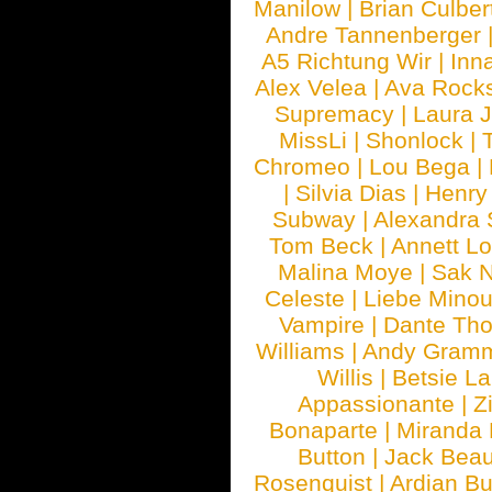
Manilow
|
Brian Culber
Andre Tannenberger
A5 Richtung Wir
|
Inn
Alex Velea
|
Ava Rock
Supremacy
|
Laura 
MissLi
|
Shonlock
|
Chromeo
|
Lou Bega
|
|
Silvia Dias
|
Henry
Subway
|
Alexandra 
Tom Beck
|
Annett L
Malina Moye
|
Sak N
Celeste
|
Liebe Mino
Vampire
|
Dante Th
Williams
|
Andy Gram
Willis
|
Betsie La
Appassionante
|
Z
Bonaparte
|
Miranda
Button
|
Jack Beau
Rosenquist
|
Ardian Bu