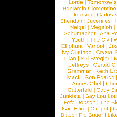
Lorde
|
Tomorrow´s
Benjamin Clementine
Doorson
|
Carlos 
Sheridan
|
Juveniles
|
Neigel
|
Megaloh
|
Schumacher
|
Ana P
Youth
|
The Civil 
Elliphant
|
Vanbot
|
Jo
Ivy Quainoo
|
Crystal 
Filan
|
Siri Svegler
|
M
Jeffreys
|
Gerald C
Grammar
|
Keith Ur
Mack
|
Ben Pearce
Agnes Obel
|
Che
Catterfeld
|
Cody S
Junkista
|
Say Lou Lou
Fefe Dobson
|
The Bl
Isac Elliot
|
Carlprit
|
G
Blacc
|
Flo Bauer
|
Lik