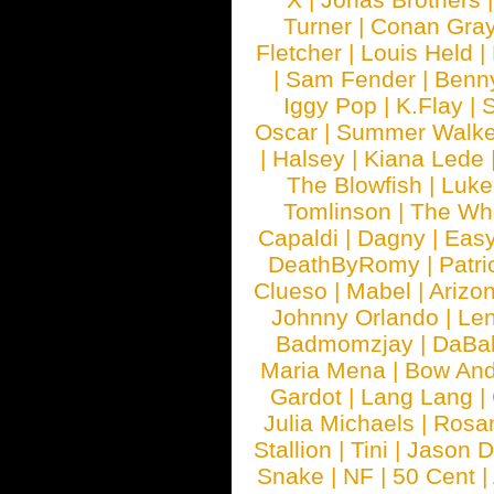
Turner
|
Conan Gra
Fletcher
|
Louis Held
|
|
Sam Fender
|
Benn
Iggy Pop
|
K.Flay
|
Oscar
|
Summer Walke
|
Halsey
|
Kiana Lede
The Blowfish
|
Luk
Tomlinson
|
The Wh
Capaldi
|
Dagny
|
Easy
DeathByRomy
|
Patri
Clueso
|
Mabel
|
Arizo
Johnny Orlando
|
Len
Badmomzjay
|
DaBa
Maria Mena
|
Bow And
Gardot
|
Lang Lang
|
Julia Michaels
|
Rosa
Stallion
|
Tini
|
Jason D
Snake
|
NF
|
50 Cent
|