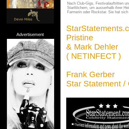
Nach Club-Gigs, Festivalauftritten 
Startlöchern, um ausserhalb ihrer He
Farmerin oder Rockstar. Sie hat sich 
StarStatements.
Advertisement
Pristine
& Mark Dehler
( NETINFECT )
Frank Gerber
Star Statement /