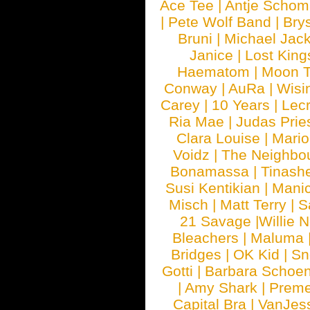
Ace Tee
|
Antje Schom
|
Pete Wolf Band
|
Brys
Bruni
|
Michael Jac
Janice
|
Lost King
Haematom
|
Moon T
Conway
|
AuRa
|
Wisi
Carey
|
10 Years
|
Lec
Ria Mae
|
Judas Prie
Clara Louise
|
Mari
Voidz
|
The Neighbo
Bonamassa
|
Tinash
Susi Kentikian
|
Manic
Misch
|
Matt Terry
|
S
21 Savage
|
Willie 
Bleachers
|
Maluma
Bridges
|
OK Kid
|
Sn
Gotti
|
Barbara Schoe
|
Amy Shark
|
Prem
Capital Bra
|
VanJes