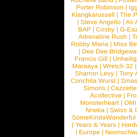
Porter Robinson
|
Ig
Klangkarussell
|
The P
|
Steve Angello
|
As 
BAP
|
Cosby
|
G-Ea
Adrenaline Rush
|
T
Robby Maria
|
Miss B
|
Dee Dee Bridgewa
Francis Gill
|
Unheilig
Maraaya
|
Wretch 32
Sharron Levy
|
Tony 
Conchita Wurst
|
Smash
Simons
|
Cazzette
Acollective
|
Fr
Monsterheart
|
OMI
Nneka
|
Swiss & 
SomeKindaWonderful
|
Years & Years
|
Hard
|
Europe
|
Neonschw