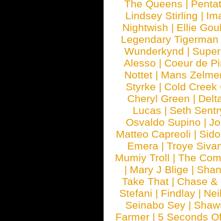
The Queens
|
Penta
Lindsey Stirling
|
Im
Nightwish
|
Ellie Gou
Legendary Tigerman
Wunderkynd
|
Supe
Alesso
|
Coeur de Pi
Nottet
|
Mans Zelme
Styrke
|
Cold Creek
Cheryl Green
|
Delt
Lucas
|
Seth Sentr
Osvaldo Supino
|
Jo
Matteo Capreoli
|
Sido
Emera
|
Troye Siva
Mumiy Troll
|
The Com
|
Mary J Blige
|
Shan
Take That
|
Chase & 
Stefani
|
Findlay
|
Nei
Seinabo Sey
|
Shaw
Farmer
|
5 Seconds O