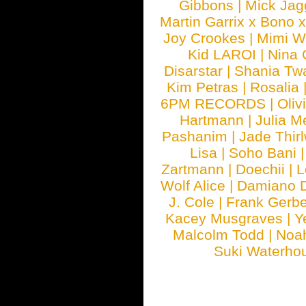
Gibbons
|
Mick Jag
Martin Garrix x Bono 
Joy Crookes
|
Mimi 
Kid LAROI
|
Nina
Disarstar
|
Shania Tw
Kim Petras
|
Rosalia
6PM RECORDS
|
Oliv
Hartmann
|
Julia M
Pashanim
|
Jade Thirl
Lisa
|
Soho Bani
Zartmann
|
Doechii
|
L
Wolf Alice
|
Damiano 
J. Cole
|
Frank Gerbe
Kacey Musgraves
|
Y
Malcolm Todd
|
Noa
Suki Waterho