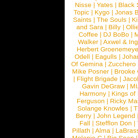
Nisse
|
Yates
|
Black 
Topic
|
Kygo
|
Jonas B
Saints
|
The Souls
|
Ki
and Sara
|
Billy
|
Olli
Coffee
|
DJ BoBo
|
M
Walker
|
Axwel & In
Herbert Groenemeye
Odell
|
Eagulls
|
Joha
Of Gemina
|
Zucchero
Mike Posner
|
Brooke
|
Flight Brigade
|
Jaco
Gavin DeGraw
|
MI
Harmony
|
Kings of
Ferguson
|
Ricky Mar
Solange Knowles
|
T
Berry
|
John Legend
Fall
|
Stefflon Don
|
Pillath
|
Alma
|
LaBras
Melanie C
|
Big Sean