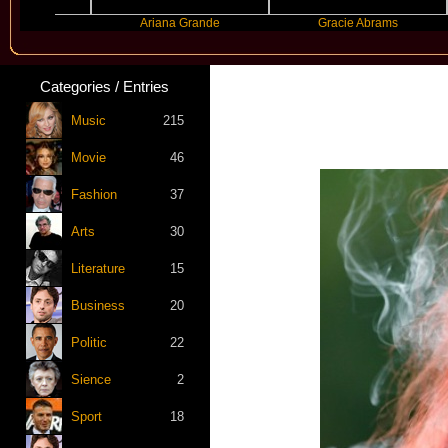
Ariana Grande
Gracie Abrams
Mac
Categories / Entries
Music
215
Movie
46
Fashion
37
Arts
30
Literature
15
Business
20
Politic
22
Sience
2
Sport
18