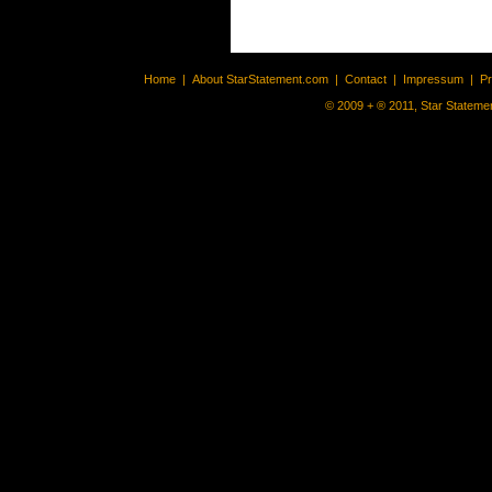
Home
|
About StarStatement.com
|
Contact
|
Impressum
|
P
© 2009 + ® 2011, Star Statemen