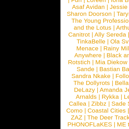
Asaf Avidan
|
Jessie
Sharon Doorson
|
Tar
The Young Professio
and the Lotus
|
Arth
Canitrot
|
Ally Sereda
TinkaBelle
|
Ola S
Menace
|
Rainy Mi
Anywhere
|
Black a
Rotstich
|
Mia Diekow
Sande
|
Bastian B
Sandra Nkake
|
Foll
The Dollyrots
|
Bell
DeLazy
|
Amanda J
Arnalds
|
Rykka
|
L
Callea
|
Zibbz
|
Sade 
Como
|
Coastal Cities
ZAZ
|
The Deer Trac
PHONOFLaKES
|
ME 