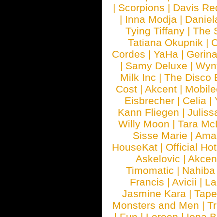
|
Scorpions
|
Davis Red
|
Inna Modja
|
Daniel
Tying Tiffany
|
The 
Tatiana Okupnik
|
C
Cordes
|
YaHa
|
Gerin
|
Samy Deluxe
|
Wyn
Milk Inc
|
The Disco 
Cost
|
Akcent
|
Mobile
Eisbrecher
|
Celia
|
Kann Fliegen
|
Juliss
Willy Moon
|
Tara Mc
Sisse Marie
|
Ama
HouseKat
|
Official Ho
Askelovic
|
Akcen
Timomatic
|
Nahiba
Francis
|
Avicii
|
La
Jasmine Kara
|
Tape
Monsters and Men
|
Tr
|
Fun
|
Loreen
|
Iona 