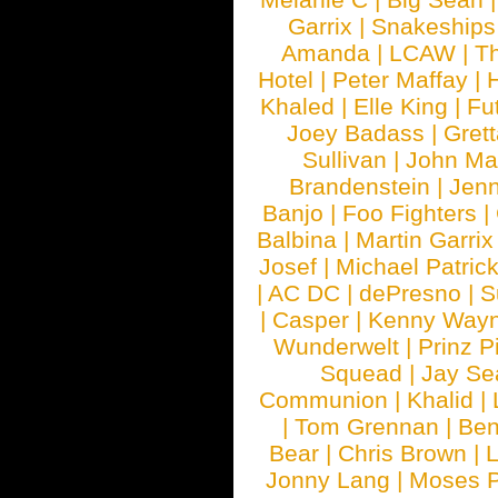
Garrix
|
Snakeship
Amanda
|
LCAW
|
T
Hotel
|
Peter Maffay
|
Khaled
|
Elle King
|
Fu
Joey Badass
|
Gret
Sullivan
|
John Ma
Brandenstein
|
Jenn
Banjo
|
Foo Fighters
|
Balbina
|
Martin Garrix
Josef
|
Michael Patrick
|
AC DC
|
dePresno
|
S
|
Casper
|
Kenny Wayn
Wunderwelt
|
Prinz P
Squead
|
Jay Se
Communion
|
Khalid
|
|
Tom Grennan
|
Ben
Bear
|
Chris Brown
|
Jonny Lang
|
Moses 