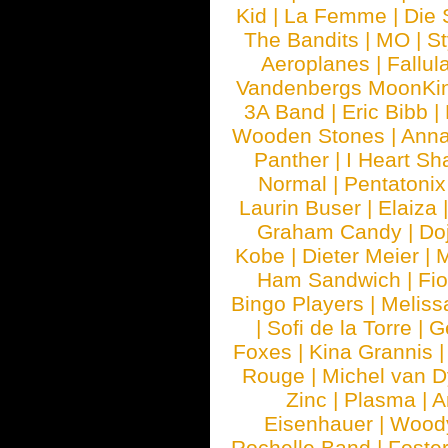
Kid
|
La Femme
|
Die 
The Bandits
|
MO
|
St
Aeroplanes
|
Fallul
Vandenbergs MoonKi
3A Band
|
Eric Bibb
|
Wooden Stones
|
Anna
Panther
|
I Heart Sh
Normal
|
Pentatonix
Laurin Buser
|
Elaiza
Graham Candy
|
Do
Kobe
|
Dieter Meier
|
M
Ham Sandwich
|
Fi
Bingo Players
|
Meliss
|
Sofi de la Torre
|
G
Foxes
|
Kina Grannis
Rouge
|
Michel van 
Zinc
|
Plasma
|
A
Eisenhauer
|
Woody
Rochelle Band
|
Foste