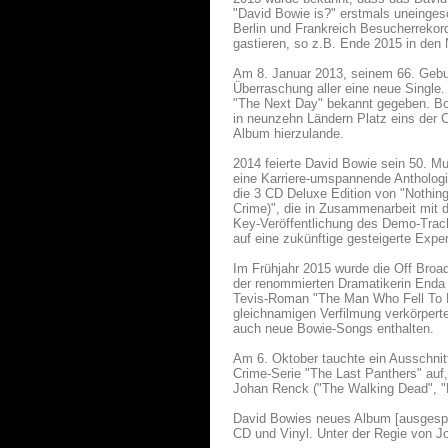
"David Bowie is?" erstmals uneinges
Berlin und Frankreich Besucherrekorde
gastieren, so z.B. Ende 2015 in den 
Am 8. Januar 2013, seinem 66. Gebur
Überraschung aller eine neue Single.
"The Next Day" bekannt gegeben. Bowi
in neunzehn Ländern Platz eins der 
Album hierzulande.
2014 feierte David Bowie sein 50. M
eine Karriere-umspannende Anthologi
die 3 CD Deluxe Edition von "Nothin
Crime)", die in Zusammenarbeit mit 
Key-Veröffentlichung des Demo-Trac
auf eine zukünftige gesteigerte Exper
Im Frühjahr 2015 wurde die Off Bro
der renommierten Dramatikerin Enda 
Tevis-Roman "The Man Who Fell To E
gleichnamigen Verfilmung verkörpert
auch neue Bowie-Songs enthalten.
Am 6. Oktober tauchte ein Ausschnit
Crime-Serie "The Last Panthers" au
Johan Renck ("The Walking Dead", "B
David Bowies neues Album [ausgespr
CD und Vinyl. Unter der Regie von J