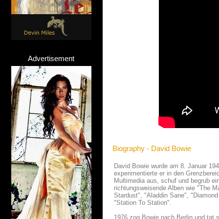
Advertisement
Biography - David Bowie
David Bowie wurde am 8. Januar 1947
experimentierte er in den Grenzberei
Multimedia aus, schuf und begrub ei
richtungsweisende Alben wie "The Ma
Stardust", "Aladdin Sane", "Diamond
"Station To Station".
1976 zog Bowie nach Berlin und tat 