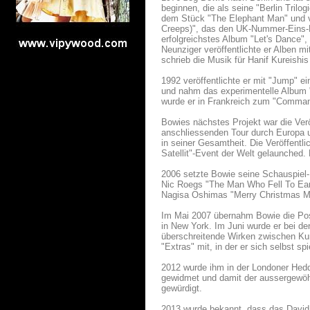
beginnen, die als seine "Berlin Tril
dem Stück "The Elephant Man" und ve
Creeps)", das den UK-Nummer-Eins-Hi
erfolgreichstes Album "Let's Dance"
Neunziger veröffentlichte er Alben 
schrieb die Musik für Hanif Kureishi
1992 veröffentlichte er mit "Jump" 
und nahm das experimentelle Album "O
wurde er in Frankreich zum "Command
Bowies nächstes Projekt war die Verö
anschliessenden Tour durch Europa u
in seiner Gesamtheit. Die Veröffentli
Satellit"-Event der Welt gelaunched. 
2006 setzte Bowie seine Schauspiel-K
Nic Roegs "The Man Who Fell To Eart
Nagisa Oshimas "Merry Christmas Mr
Im Mai 2007 übernahm Bowie die Posi
in New York. Im Juni wurde er bei d
überschreitende Wirken zwischen Kun
"Extras" mit, in der er sich selbst spi
2012 wurde ihm in der Londoner Hedd
gewidmet und damit der aussergewöh
gewürdigt.
2013 wurde bekannt, dass das David