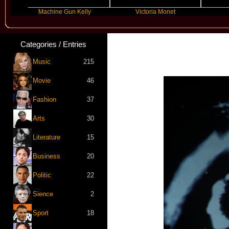
Machine Gun Kelly
Victoria Monet
FL
Categories / Entries
Music
215
Movie
46
Fashion
37
Arts
30
Literature
15
Business
20
Politic
22
Sience
2
Sport
18