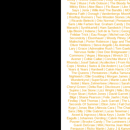
Year
|
Muse
|
Fefe Dobson
|
The Bloody N
Mikky Ekko
|
Aloe Blacc
|
Flo Bauer
|
Like
Says
|
Jenix
|
Wille And The Bandits
|
MO
Paloma Faith
|
Oonagh
|
Vandenbergs Moon
|
Rooftop Runners
|
Two Wooden Stones
|
A
|
Ricardo Bielecki
|
Otto Normal
|
Pentatoni
Saris
|
Alle Farben feat. Graham Candy
|
Do
Marashi
|
Synthkartell
|
Ham Sandwich
|
Fio
Lilja Bloom
|
Indiana
|
Sofi de la Torre
|
Georg
Felidae Trick
|
Eau Rouge
|
Michel van Dy
Secondcity
|
Eisenhauer
|
Woody Pitney
|
A
Malinchak
|
Porter Robinson
|
Iggy and Th
Oliver Heldens
|
Steve Angello
|
As Animal
Lary
|
Grace
|
Adrenaline Rush
|
Tom Gaeb
Nervous Nellie
|
Dee Dee Bridgewater
|
Commons
|
Vegas
|
Maraaya
|
Wretch 32
Avener
|
Colbie Caillat
|
Conchita Wurst
|
Rhonda
|
Josef Salvat
|
Acollective
|
From Ki
Cops
|
Nneka
|
Swiss & Die Andern
|
La Conf
Years & Years
|
Hardwell
|
Calvin Harris
|
Ch
The Queens
|
Pentatones
|
Kafka Tamura
Nightwish
|
Ellie Goulding
|
Morgan James
Wunderkynd
|
SuperScum
|
Martin Luke 
Nottet
|
Mans Zelmerloew
|
Alesso
|
Sarah
Cheryl Green
|
Delta Rae
|
Disclosure
|
Lion
Supino
|
Joe Stone
|
Lizz Wright
|
Niila
|
Br
Troye Sivan
|
Kelvin Jones
|
David Garrett
Blige
|
Shana Pearson
|
Felix Jaehn
|
Katy 
Findlay
|
Neil Thomas
|
Jack Garratt
|
The L
Seconds Of Summer
|
Elton John
|
Fall Ou
Kygo
|
Jonas Blue
|
Alessia Cara
|
The Cha
Sara
|
Billy
|
Ollie Gabriel
|
Lucas Newman
Axwel & Ingrosso
|
Alicia Keys
|
Justin Ti
Eagulls
|
Johannes Oerding
|
Calvin Harris 
Posner
|
Brooke Candy
|
The Lumineers
|
Gavin DeGraw
|
MIA
|
Norma Jean Mart
Ferguson
|
Ricky Martin
|
Juicy J & Kany