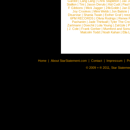
Gardot
|
Lang Lang
|
Chris Stapleton
|
Jax J
Stallion
|
Tini
|
Jason Derulo
|
Kid Cudi
|
Paul
F Gibbons
|
Mick Jagger
|
24kGoldn
|
Jan D
Joy Crookes
|
Mimi Webb
|
Jon Batiste
|
Disarstar
|
Shania Twain
|
Esther Graf
|
ree
6PM RECORDS
|
Olivia Rodrigo
|
Renee 
Pashanim
|
Jade Thirlwall
|
Tyler The Cre
Zartmann
|
Doechii
|
Lola Young
|
Zah1de
|
P
|
J. Cole
|
Frank Gerber
|
Mumford and Sons
Malcolm Todd
|
Noah Kahan
|
Ella 
Home
|
About StarStatement.com
|
Contact
|
Impressum
|
P
© 2009 + ® 2011, Star Statemen