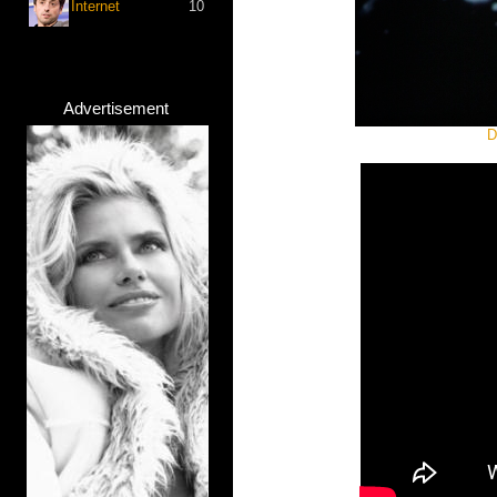
Internet
10
Advertisement
D