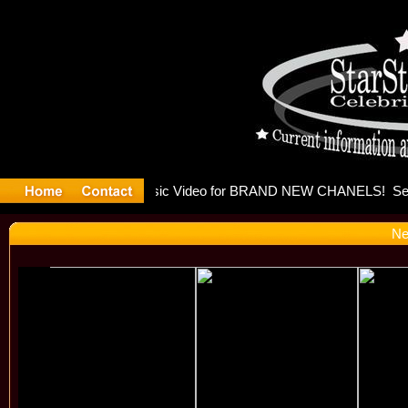
eleases mu
Ne