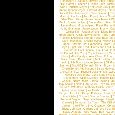
Rosenberg
|
Frauke Ludowig
|
Vitas
|
Frida
Nick Carter
|
Lucenzo
|
Pigeon John
|
Kimbr
Aida
|
Christine Mayer
|
Not Called Jinx
|
Ma
Andre Tannenberger
|
Edward Maya
|
Kersti
Alex Velea
|
Ava Rocks
|
Youn Sunnah
|
Nev
MissLi
|
Shonlock
|
Tara Priya
|
Sick of Sara
Silvia Dias
|
Henry Maske
|
Ava Takes A Wa
Beck
|
Annett Louisan
|
Devin Miles
|
Selah 
Liebe Minou
|
Guano Apes
|
Frank Ramond
Andy Grammer
|
Jamie Woon
|
Imany
|
Cat
Ziynet Sali
|
Jaguar Wright
|
Diane Birc
Beauregard
|
Olivia NewtonJohn
|
Tarja Tur
Redfield
|
Andreas Bourani
|
Miss Baby Sol
Slot
|
Rasheeda
|
Kristina Maria
|
Valerie
|
Lazee
|
Android Lust
|
Johannes Strate
|
T
Boys
|
Right Said Fred
|
Harris and Ford
|
N
Yolanda Be Cool
|
Adrian Sina
|
Lord Of T
McDonald
|
Ida Corr
|
Crystal Waters
|
Medi
Mess
|
Mike Candys
|
Alex Clare
|
DJ Lord
Toka
|
Mauro Perucchetti
|
Jack Holiday
|
A
Hewitt
|
Little Boots
|
Katzenjammer
|
Of Mon
Lashes
|
Graffiti6
|
Gerard
|
Miriam Bryant
|
Cherri Bomb
|
Mia Martina
|
Sarah Hackett
Cierra Ramirez
|
Richard Durand
|
Michael C
Howard
|
Dolcenera
|
Jake Bugg
|
Kris 
Devecerski
|
A Life Divided
|
Ramona Rots
Chevin
|
Ntjam Rosie
|
Flavia Coelho
|
San
Iggy Azalea
|
Nena
|
Olly Murs
|
Toya DeLaz
MSMR
|
Wild Belle
|
Anthony Callea
|
Zibbz
Aplin
|
Jonas Myrin
|
Youthkills
|
ZAZ
|
The 
Berger
|
Last Like Deep
|
Kodaline
|
Lorde
|
|
Ace Wilder
|
Eklipse
|
Sharon Doorson
|
C
Star And Dagger
|
Stephanie Neigel
|
Megal
Krewella
|
Johnossi
|
Le Youth
|
The Civil 
James
|
Jarell Perry
|
Ivy Quainoo
|
Crysta
Jillette Johnson
|
Garland Jeffreys
|
Gerald
Black Onassis
|
Wes Mack
|
Ben Pearce
Veeby
|
Yvonne Catterfeld
|
Cody Simpson
|