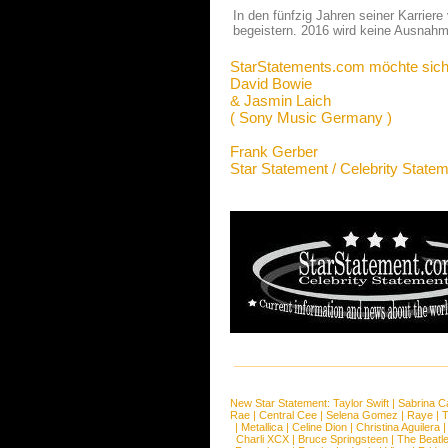
In den fünfzig Jahren seiner Karrie
begeistern. 2016 wird keine Ausnah
StarStatements.com möchte sich
David Bowie
& Jasmin Laich
( Sony Music Germany )
Frank Gerber
Star Statement / Celebrity State
New Star Statement:
Taylor Swift
|
Sabrina C
Rae
|
Central Cee
|
Selena Gomez
|
Raye
|
T
|
Metallica
|
Celine Dion
|
Christina Aguilera
Charli XCX
|
Bruce Springsteen
|
The Beatl