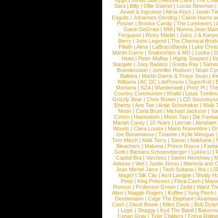
Kygo
|
Jonas Blue
|
Alessia Cara
|
The Cha
Sara
|
Billy
|
Ollie Gabriel
|
Lucas Newman
Axwel & Ingrosso
|
Alicia Keys
|
Justin Ti
Eagulls
|
Johannes Oerding
|
Calvin Harris 
Posner
|
Brooke Candy
|
The Lumineers
|
Gavin DeGraw
|
MIA
|
Norma Jean Mart
Ferguson
|
Ricky Martin
|
Juicy J & Kany
Berry
|
John Legend
|
The Chemical Broth
Pillath
|
Alma
|
LaBrassBanda
|
Luke Chris
Martin Garrix
|
Snakeships & MO
|
Louka
|
D
Hotel
|
Peter Maffay
|
Highly Suspect
|
K
Stargate
|
Joey Badass
|
Gretta Ray
|
Samed
Brandenstein
|
Jennifer Hudson
|
Noah Cy
Balbina
|
Martin Garrix & Troye Sivan
|
Ki
Williams
|
AC DC
|
dePresno
|
Superfruit
|
Montana
|
SZA
|
Wunderwelt
|
Prinz Pi
|
The
Country Communion
|
Khalid
|
Louis Tomlin
Grizzly Bear
|
Chris Brown
|
LCD Soundsys
Enemy
|
Ace Tee
|
Antje Schomaker
|
Walk 
Moon
|
Carla Bruni
|
Michael Jackson
|
Yu
Cohen
|
Haematom
|
Moon Taxi
|
Die Fantas
Mariah Carey
|
10 Years
|
Lecrae
|
Abraham
Woods
|
Clara Louise
|
Mario Novembre
|
Or
Joe Bonamassa
|
Tinashe
|
Kylie Minogue
Tom Misch
|
Matt Terry
|
Saxon
|
Nakhane
|
Bleachers
|
Maluma
|
Prince Royce
|
Fanta
Gotti
|
Barbara Schoeneberger
|
Lykke Li
|
Capital Bra
|
VanJess
|
Samm Henshaw
|
M
Adesse
|
Wet
|
Justin Jesso
|
Marteria and 
Jean Michel Jarre
|
Tash Sultana
|
Ilira
|
LS
Magic!
|
Silk City
|
Avril Lavigne
|
Shotty H
Peep
|
King Princess
|
Flora Cash
|
Maxw
Ronson
|
Professor Green
|
Zedd
|
Ward T
Alive
|
Maggie Rogers
|
Koffee
|
Yung Pinch
Dendemann
|
Cage The Elephant
|
Avantas
Cash
|
David Bowie
|
Miles Davis
|
Bob Dyla
|
Logic
|
Shaggy
|
Kyd The Band
|
Bakerm
Conan Gray
|
Tyler Childers
|
Freya Ridin