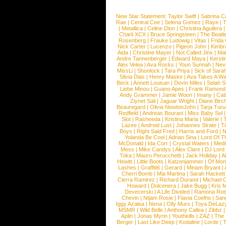
New Star Statement:
Taylor Swift
|
Sabrina C
Rae
|
Central Cee
|
Selena Gomez
|
Raye
|
T
|
Metallica
|
Celine Dion
|
Christina Aguilera
Charli XCX
|
Bruce Springsteen
|
The Beatl
Rosenberg
|
Frauke Ludowig
|
Vitas
|
Frida
Nick Carter
|
Lucenzo
|
Pigeon John
|
Kimbr
Aida
|
Christine Mayer
|
Not Called Jinx
|
Ma
Andre Tannenberger
|
Edward Maya
|
Kersti
Alex Velea
|
Ava Rocks
|
Youn Sunnah
|
Nev
MissLi
|
Shonlock
|
Tara Priya
|
Sick of Sara
Silvia Dias
|
Henry Maske
|
Ava Takes A Wa
Beck
|
Annett Louisan
|
Devin Miles
|
Selah 
Liebe Minou
|
Guano Apes
|
Frank Ramond
Andy Grammer
|
Jamie Woon
|
Imany
|
Cat
Ziynet Sali
|
Jaguar Wright
|
Diane Birc
Beauregard
|
Olivia NewtonJohn
|
Tarja Tur
Redfield
|
Andreas Bourani
|
Miss Baby Sol
Slot
|
Rasheeda
|
Kristina Maria
|
Valerie
|
Lazee
|
Android Lust
|
Johannes Strate
|
T
Boys
|
Right Said Fred
|
Harris and Ford
|
N
Yolanda Be Cool
|
Adrian Sina
|
Lord Of T
McDonald
|
Ida Corr
|
Crystal Waters
|
Medi
Mess
|
Mike Candys
|
Alex Clare
|
DJ Lord
Toka
|
Mauro Perucchetti
|
Jack Holiday
|
A
Hewitt
|
Little Boots
|
Katzenjammer
|
Of Mon
Lashes
|
Graffiti6
|
Gerard
|
Miriam Bryant
|
Cherri Bomb
|
Mia Martina
|
Sarah Hackett
Cierra Ramirez
|
Richard Durand
|
Michael C
Howard
|
Dolcenera
|
Jake Bugg
|
Kris 
Devecerski
|
A Life Divided
|
Ramona Rots
Chevin
|
Ntjam Rosie
|
Flavia Coelho
|
San
Iggy Azalea
|
Nena
|
Olly Murs
|
Toya DeLaz
MSMR
|
Wild Belle
|
Anthony Callea
|
Zibbz
Aplin
|
Jonas Myrin
|
Youthkills
|
ZAZ
|
The 
Berger
|
Last Like Deep
|
Kodaline
|
Lorde
|