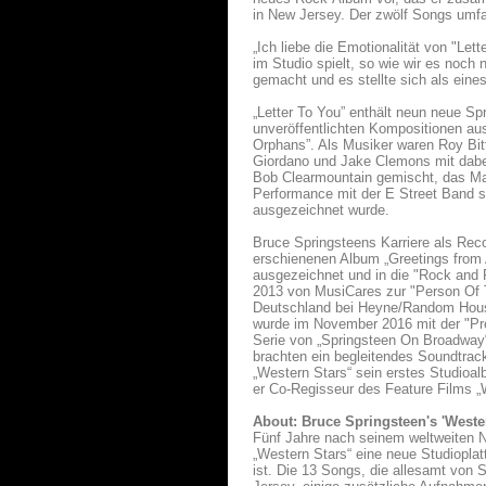
in New Jersey. Der zwölf Songs umfa
„Ich liebe die Emotionalität von "Let
im Studio spielt, so wie wir es noc
gemacht und es stellte sich als eines
„Letter To You” enthält neun neue S
unveröffentlichten Kompositionen aus
Orphans”. Als Musiker waren Roy Bitt
Giordano und Jake Clemons mit dabe
Bob Clearmountain gemischt, das Ma
Performance mit der E Street Band sei
ausgezeichnet wurde.
Bruce Springsteens Karriere als Reco
erschienenen Album „Greetings from
ausgezeichnet und in die "Rock and 
2013 von MusiCares zur "Person Of 
Deutschland bei Heyne/Random House
wurde im November 2016 mit der "Pre
Serie von „Springsteen On Broadwa
brachten ein begleitendes Soundtrack
„Western Stars“ sein erstes Studioa
er Co-Regisseur des Feature Films „W
About: Bruce Springsteen's 'West
Fünf Jahre nach seinem weltweiten 
„Western Stars“ eine neue Studioplat
ist. Die 13 Songs, die allesamt von