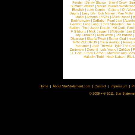
Fender
|
Benny Blanco
|
Sheryl Crow
|
Sea
Summer Walker
|
Marius Mueller-Westernh
Blowfish
|
Luke Combs
|
Celeste
|
Oh Won
Dagny
|
Easy Life
|
Bob Marley
|
Mae Muller
Mabel
|
Arizona Zervas
|
Anica Russo
|
B
Badmomzjay
|
DaBaby
|
Pearl Jam
|
Apach
Gardot
|
Lang Lang
|
Chris Stapleton
|
Jax J
Stallion
|
Tini
|
Jason Derulo
|
Kid Cudi
|
Paul
F Gibbons
|
Mick Jagger
|
24kGoldn
|
Jan D
Joy Crookes
|
Mimi Webb
|
Jon Batiste
|
Disarstar
|
Shania Twain
|
Esther Graf
|
ree
6PM RECORDS
|
Olivia Rodrigo
|
Renee 
Pashanim
|
Jade Thirlwall
|
Tyler The Cre
Zartmann
|
Doechii
|
Lola Young
|
Zah1de
|
P
|
J. Cole
|
Frank Gerber
|
Mumford and Sons
Malcolm Todd
|
Noah Kahan
|
Ella 
Home
|
About StarStatement.com
|
Contact
|
Impressum
|
P
© 2009 + ® 2011, Star Statemen