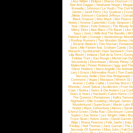
|
Ace Wilder
|
Eklipse
|
Sharon Doorson
|
C
Star And Dagger
|
Stephanie Neigel
|
Megal
Krewella
|
Johnossi
|
Le Youth
|
The Civil 
James
|
Jarell Perry
|
Ivy Quainoo
|
Crysta
Jillette Johnson
|
Garland Jeffreys
|
Gerald
Black Onassis
|
Wes Mack
|
Ben Pearce
Veeby
|
Yvonne Catterfeld
|
Cody Simpson
|
Year
|
Muse
|
Fefe Dobson
|
The Bloody N
Mikky Ekko
|
Aloe Blacc
|
Flo Bauer
|
Like
Says
|
Jenix
|
Wille And The Bandits
|
MO
Paloma Faith
|
Oonagh
|
Vandenbergs Moon
|
Rooftop Runners
|
Two Wooden Stones
|
A
|
Ricardo Bielecki
|
Otto Normal
|
Pentatoni
Saris
|
Alle Farben feat. Graham Candy
|
Do
Marashi
|
Synthkartell
|
Ham Sandwich
|
Fio
Lilja Bloom
|
Indiana
|
Sofi de la Torre
|
Georg
Felidae Trick
|
Eau Rouge
|
Michel van Dy
Secondcity
|
Eisenhauer
|
Woody Pitney
|
A
Malinchak
|
Porter Robinson
|
Iggy and Th
Oliver Heldens
|
Steve Angello
|
As Animal
Lary
|
Grace
|
Adrenaline Rush
|
Tom Gaeb
Nervous Nellie
|
Dee Dee Bridgewater
|
Commons
|
Vegas
|
Maraaya
|
Wretch 32
Avener
|
Colbie Caillat
|
Conchita Wurst
|
Rhonda
|
Josef Salvat
|
Acollective
|
From Ki
Cops
|
Nneka
|
Swiss & Die Andern
|
La Conf
Years & Years
|
Hardwell
|
Calvin Harris
|
Ch
The Queens
|
Pentatones
|
Kafka Tamura
Nightwish
|
Ellie Goulding
|
Morgan James
Wunderkynd
|
SuperScum
|
Martin Luke 
Nottet
|
Mans Zelmerloew
|
Alesso
|
Sarah
Cheryl Green
|
Delta Rae
|
Disclosure
|
Lion
Supino
|
Joe Stone
|
Lizz Wright
|
Niila
|
Br
Troye Sivan
|
Kelvin Jones
|
David Garrett
Blige
|
Shana Pearson
|
Felix Jaehn
|
Katy 
Findlay
|
Neil Thomas
|
Jack Garratt
|
The L
Seconds Of Summer
|
Elton John
|
Fall Ou