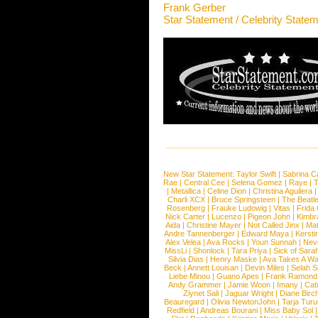
Frank Gerber
Star Statement / Celebrity State
New Star Statement:
Taylor Swift
|
Sabrina C
Rae
|
Central Cee
|
Selena Gomez
|
Raye
|
T
|
Metallica
|
Celine Dion
|
Christina Aguilera
Charli XCX
|
Bruce Springsteen
|
The Beatl
Rosenberg
|
Frauke Ludowig
|
Vitas
|
Frida
Nick Carter
|
Lucenzo
|
Pigeon John
|
Kimbr
Aida
|
Christine Mayer
|
Not Called Jinx
|
Ma
Andre Tannenberger
|
Edward Maya
|
Kersti
Alex Velea
|
Ava Rocks
|
Youn Sunnah
|
Nev
MissLi
|
Shonlock
|
Tara Priya
|
Sick of Sara
Silvia Dias
|
Henry Maske
|
Ava Takes A Wa
Beck
|
Annett Louisan
|
Devin Miles
|
Selah 
Liebe Minou
|
Guano Apes
|
Frank Ramond
Andy Grammer
|
Jamie Woon
|
Imany
|
Cat
Ziynet Sali
|
Jaguar Wright
|
Diane Birc
Beauregard
|
Olivia NewtonJohn
|
Tarja Tur
Redfield
|
Andreas Bourani
|
Miss Baby Sol