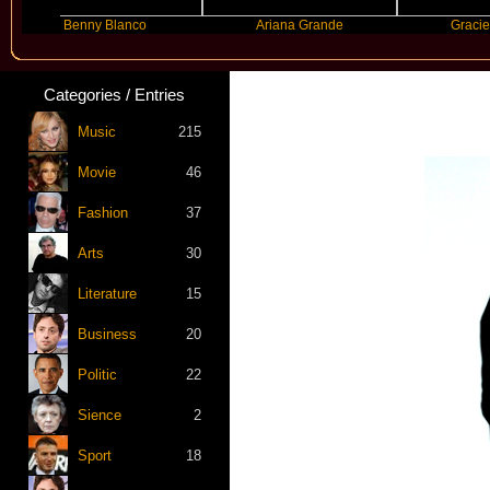
Benny Blanco
Ariana Grande
Gracie Abrams
Categories / Entries
Music
215
Movie
46
Fashion
37
Arts
30
Literature
15
Business
20
Politic
22
Sience
2
Sport
18