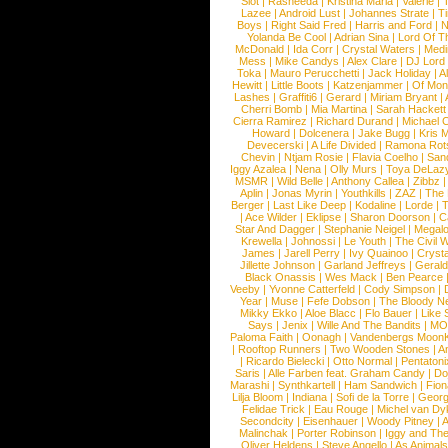
Slot
|
Rasheeda
|
Kristina Maria
|
Valerie
|
Lazee
|
Android Lust
|
Johannes Strate
|
T
Boys
|
Right Said Fred
|
Harris and Ford
|
N
Yolanda Be Cool
|
Adrian Sina
|
Lord Of T
McDonald
|
Ida Corr
|
Crystal Waters
|
Medi
Mess
|
Mike Candys
|
Alex Clare
|
DJ Lord
Toka
|
Mauro Perucchetti
|
Jack Holiday
|
A
Hewitt
|
Little Boots
|
Katzenjammer
|
Of Mon
Lashes
|
Graffiti6
|
Gerard
|
Miriam Bryant
|
Cherri Bomb
|
Mia Martina
|
Sarah Hackett
Cierra Ramirez
|
Richard Durand
|
Michael C
Howard
|
Dolcenera
|
Jake Bugg
|
Kris 
Devecerski
|
A Life Divided
|
Ramona Rots
Chevin
|
Ntjam Rosie
|
Flavia Coelho
|
San
Iggy Azalea
|
Nena
|
Olly Murs
|
Toya DeLaz
MSMR
|
Wild Belle
|
Anthony Callea
|
Zibbz
Aplin
|
Jonas Myrin
|
Youthkills
|
ZAZ
|
The 
Berger
|
Last Like Deep
|
Kodaline
|
Lorde
|
|
Ace Wilder
|
Eklipse
|
Sharon Doorson
|
C
Star And Dagger
|
Stephanie Neigel
|
Megal
Krewella
|
Johnossi
|
Le Youth
|
The Civil 
James
|
Jarell Perry
|
Ivy Quainoo
|
Crysta
Jillette Johnson
|
Garland Jeffreys
|
Gerald
Black Onassis
|
Wes Mack
|
Ben Pearce
Veeby
|
Yvonne Catterfeld
|
Cody Simpson
|
Year
|
Muse
|
Fefe Dobson
|
The Bloody N
Mikky Ekko
|
Aloe Blacc
|
Flo Bauer
|
Like
Says
|
Jenix
|
Wille And The Bandits
|
MO
Paloma Faith
|
Oonagh
|
Vandenbergs Moon
|
Rooftop Runners
|
Two Wooden Stones
|
A
|
Ricardo Bielecki
|
Otto Normal
|
Pentatoni
Saris
|
Alle Farben feat. Graham Candy
|
Do
Marashi
|
Synthkartell
|
Ham Sandwich
|
Fio
Lilja Bloom
|
Indiana
|
Sofi de la Torre
|
Georg
Felidae Trick
|
Eau Rouge
|
Michel van Dy
Secondcity
|
Eisenhauer
|
Woody Pitney
|
A
Malinchak
|
Porter Robinson
|
Iggy and Th
Oliver Heldens
|
Steve Angello
|
As Animal