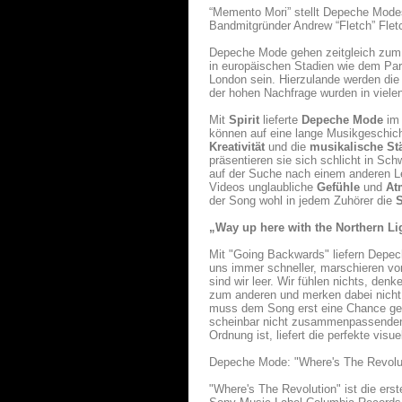
“Memento Mori” stellt Depeche Mode
Bandmitgründer Andrew “Fletch” Flet
Depeche Mode gehen zeitgleich zum
in europäischen Stadien wie dem Pa
London sein. Hierzulande werden die 
der hohen Nachfrage wurden in viele
Mit
Spirit
lieferte
Depeche Mode
im 
können auf eine lange Musikgeschich
Kreativität
und die
musikalische St
präsentieren sie sich schlicht in S
auf der Suche nach einem anderen L
Videos unglaubliche
Gefühle
und
At
der Song wohl in jedem Zuhörer die
S
„Way up here with the Northern Li
Mit "Going Backwards" liefern Depec
uns immer schneller, marschieren vora
sind wir leer. Wir fühlen nichts, den
zum anderen und merken dabei nicht,
muss dem Song erst eine Chance geb
scheinbar nicht zusammenpassenden F
Ordnung ist, liefert die perfekte vi
Depeche Mode: "Where's The Revolu
"Where's The Revolution" ist die ers