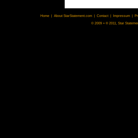
Home
|
About StarStatement.com
|
Contact
|
Impressum
|
P
© 2009 + ® 2011, Star Statemen