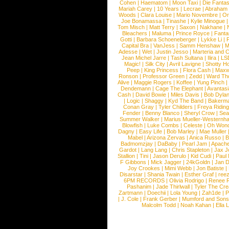
Cohen
|
Haematom
|
Moon Taxi
|
Die Fantas
Mariah Carey
|
10 Years
|
Lecrae
|
Abraham
Woods
|
Clara Louise
|
Mario Novembre
|
Or
Joe Bonamassa
|
Tinashe
|
Kylie Minogue
Tom Misch
|
Matt Terry
|
Saxon
|
Nakhane
|
Bleachers
|
Maluma
|
Prince Royce
|
Fanta
Gotti
|
Barbara Schoeneberger
|
Lykke Li
|
Capital Bra
|
VanJess
|
Samm Henshaw
|
M
Adesse
|
Wet
|
Justin Jesso
|
Marteria and 
Jean Michel Jarre
|
Tash Sultana
|
Ilira
|
LS
Magic!
|
Silk City
|
Avril Lavigne
|
Shotty H
Peep
|
King Princess
|
Flora Cash
|
Maxw
Ronson
|
Professor Green
|
Zedd
|
Ward T
Alive
|
Maggie Rogers
|
Koffee
|
Yung Pinch
Dendemann
|
Cage The Elephant
|
Avantas
Cash
|
David Bowie
|
Miles Davis
|
Bob Dyla
|
Logic
|
Shaggy
|
Kyd The Band
|
Bakerm
Conan Gray
|
Tyler Childers
|
Freya Ridin
Fender
|
Benny Blanco
|
Sheryl Crow
|
Sea
Summer Walker
|
Marius Mueller-Westernh
Blowfish
|
Luke Combs
|
Celeste
|
Oh Won
Dagny
|
Easy Life
|
Bob Marley
|
Mae Muller
Mabel
|
Arizona Zervas
|
Anica Russo
|
B
Badmomzjay
|
DaBaby
|
Pearl Jam
|
Apach
Gardot
|
Lang Lang
|
Chris Stapleton
|
Jax J
Stallion
|
Tini
|
Jason Derulo
|
Kid Cudi
|
Paul
F Gibbons
|
Mick Jagger
|
24kGoldn
|
Jan D
Joy Crookes
|
Mimi Webb
|
Jon Batiste
|
Disarstar
|
Shania Twain
|
Esther Graf
|
ree
6PM RECORDS
|
Olivia Rodrigo
|
Renee 
Pashanim
|
Jade Thirlwall
|
Tyler The Cre
Zartmann
|
Doechii
|
Lola Young
|
Zah1de
|
P
|
J. Cole
|
Frank Gerber
|
Mumford and Sons
Malcolm Todd
|
Noah Kahan
|
Ella 