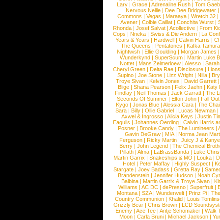
Lary
|
Grace
|
Adrenaline Rush
|
Tom Gaeb
Nervous Nellie
|
Dee Dee Bridgewater
|
Commons
|
Vegas
|
Maraaya
|
Wretch 32
Avener
|
Colbie Caillat
|
Conchita Wurst
|
Rhonda
|
Josef Salvat
|
Acollective
|
From Ki
Cops
|
Nneka
|
Swiss & Die Andern
|
La Conf
Years & Years
|
Hardwell
|
Calvin Harris
|
Ch
The Queens
|
Pentatones
|
Kafka Tamura
Nightwish
|
Ellie Goulding
|
Morgan James
Wunderkynd
|
SuperScum
|
Martin Luke 
Nottet
|
Mans Zelmerloew
|
Alesso
|
Sarah
Cheryl Green
|
Delta Rae
|
Disclosure
|
Lion
Supino
|
Joe Stone
|
Lizz Wright
|
Niila
|
Br
Troye Sivan
|
Kelvin Jones
|
David Garrett
Blige
|
Shana Pearson
|
Felix Jaehn
|
Katy 
Findlay
|
Neil Thomas
|
Jack Garratt
|
The L
Seconds Of Summer
|
Elton John
|
Fall Ou
Kygo
|
Jonas Blue
|
Alessia Cara
|
The Cha
Sara
|
Billy
|
Ollie Gabriel
|
Lucas Newman
Axwel & Ingrosso
|
Alicia Keys
|
Justin Ti
Eagulls
|
Johannes Oerding
|
Calvin Harris 
Posner
|
Brooke Candy
|
The Lumineers
|
Gavin DeGraw
|
MIA
|
Norma Jean Mart
Ferguson
|
Ricky Martin
|
Juicy J & Kany
Berry
|
John Legend
|
The Chemical Broth
Pillath
|
Alma
|
LaBrassBanda
|
Luke Chris
Martin Garrix
|
Snakeships & MO
|
Louka
|
D
Hotel
|
Peter Maffay
|
Highly Suspect
|
K
Stargate
|
Joey Badass
|
Gretta Ray
|
Samed
Brandenstein
|
Jennifer Hudson
|
Noah Cy
Balbina
|
Martin Garrix & Troye Sivan
|
Ki
Williams
|
AC DC
|
dePresno
|
Superfruit
|
Montana
|
SZA
|
Wunderwelt
|
Prinz Pi
|
The
Country Communion
|
Khalid
|
Louis Tomlin
Grizzly Bear
|
Chris Brown
|
LCD Soundsys
Enemy
|
Ace Tee
|
Antje Schomaker
|
Walk 
Moon
|
Carla Bruni
|
Michael Jackson
|
Yu