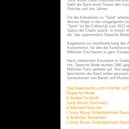
Sony Music-Label Columbia Records 
hatte die Band einen Teaser des Son
Fletcher seit vier Jahren.
Für die Aufnahmen zu "Spirit" arbei
dessen Regie in den vergangenen Ja
"Spirit" ist der Follow-Up zum 2013 
Spitze der Charts setzte. In ersten 
als "das spannendste Depeche Mode 
Begleitend zur Veröffentlichung des
Konzertreise, für den der Kartenvorv
Millionen Zuschauern in ganz Europa 
Nach zahlreichen Konzerten in Stad
fort. Depeche Mode wurden 1981 gegrü
Millionen Fans weltweit auf. Ihre we
bescherten der Band neben grossem 
Generationen von Bands und Musikern
StarStatements.com möchte sich
Depeche Mode
& Anabel Schmitt
Sony Music Germany
& Michael Hascher
( Sony Music Entertainment Ge
& Andreas Torwesten
( Sony Music Entertainment Ge