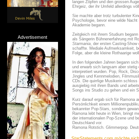
langen Zöpfen und den grossen Augen 
Ehrgeiz, der ihr Umfeld allerdings völl
Sie machte aber trotz turbulenter Kin
Psychologie, bevor eine wilde Nacht
Akademie begann.
Zeitgleich mit ihrem Studium began
Advertisement
als Sängerin Bühnenerfahrung mit Ro
Starmania
, der ersten Casting-Show 
schaffte. Mediale Aufmerksamkeit, b
Folge, aber die kleine Rothaarige wol
In den folgenden Jahren begann sich
und erwarb sich langsam aber stetig 
interpretiert wurden. Pop, Rock, Disc
Jingles und Kennmelodien, Filmmusik
CDs. Die quirrlige Musikerin schlos
ausgiebig mit ihren Bands und arbeite
Songs ins Studio zu gehen und ein 
Kurz darauf ergab sich für Ramona
Persönlichkeit einem Millionenpublik
bekannter Pop-Stars, sondern gewann
Ramona lebt heute in Wien, bringt meh
der internationalen Pop-Szene und be
Deutschland vor.
Ramona Rotstich. Glimmerpop. Deuts
StarStatements.com möchte sich