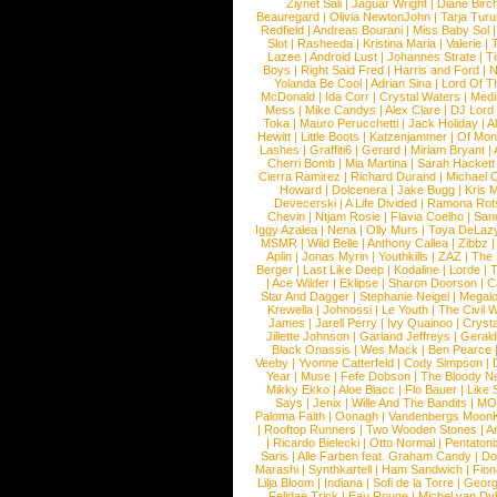
Ziynet Sali
|
Jaguar Wright
|
Diane Birc
Beauregard
|
Olivia NewtonJohn
|
Tarja Tur
Redfield
|
Andreas Bourani
|
Miss Baby Sol
Slot
|
Rasheeda
|
Kristina Maria
|
Valerie
|
Lazee
|
Android Lust
|
Johannes Strate
|
T
Boys
|
Right Said Fred
|
Harris and Ford
|
N
Yolanda Be Cool
|
Adrian Sina
|
Lord Of T
McDonald
|
Ida Corr
|
Crystal Waters
|
Medi
Mess
|
Mike Candys
|
Alex Clare
|
DJ Lord
Toka
|
Mauro Perucchetti
|
Jack Holiday
|
A
Hewitt
|
Little Boots
|
Katzenjammer
|
Of Mon
Lashes
|
Graffiti6
|
Gerard
|
Miriam Bryant
|
Cherri Bomb
|
Mia Martina
|
Sarah Hackett
Cierra Ramirez
|
Richard Durand
|
Michael C
Howard
|
Dolcenera
|
Jake Bugg
|
Kris 
Devecerski
|
A Life Divided
|
Ramona Rots
Chevin
|
Ntjam Rosie
|
Flavia Coelho
|
San
Iggy Azalea
|
Nena
|
Olly Murs
|
Toya DeLaz
MSMR
|
Wild Belle
|
Anthony Callea
|
Zibbz
Aplin
|
Jonas Myrin
|
Youthkills
|
ZAZ
|
The 
Berger
|
Last Like Deep
|
Kodaline
|
Lorde
|
|
Ace Wilder
|
Eklipse
|
Sharon Doorson
|
C
Star And Dagger
|
Stephanie Neigel
|
Megal
Krewella
|
Johnossi
|
Le Youth
|
The Civil 
James
|
Jarell Perry
|
Ivy Quainoo
|
Crysta
Jillette Johnson
|
Garland Jeffreys
|
Gerald
Black Onassis
|
Wes Mack
|
Ben Pearce
Veeby
|
Yvonne Catterfeld
|
Cody Simpson
|
Year
|
Muse
|
Fefe Dobson
|
The Bloody N
Mikky Ekko
|
Aloe Blacc
|
Flo Bauer
|
Like
Says
|
Jenix
|
Wille And The Bandits
|
MO
Paloma Faith
|
Oonagh
|
Vandenbergs Moon
|
Rooftop Runners
|
Two Wooden Stones
|
A
|
Ricardo Bielecki
|
Otto Normal
|
Pentatoni
Saris
|
Alle Farben feat. Graham Candy
|
Do
Marashi
|
Synthkartell
|
Ham Sandwich
|
Fio
Lilja Bloom
|
Indiana
|
Sofi de la Torre
|
Georg
Felidae Trick
|
Eau Rouge
|
Michel van Dy