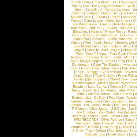
Grizzly Bear
|
Chris Brown
|
LCD Soundsys
Enemy
|
Ace Tee
|
Antje Schomaker
|
Walk 
Moon
|
Carla Bruni
|
Michael Jackson
|
Yu
Cohen
|
Haematom
|
Moon Taxi
|
Die Fantas
Mariah Carey
|
10 Years
|
Lecrae
|
Abraham
Woods
|
Clara Louise
|
Mario Novembre
|
Or
Joe Bonamassa
|
Tinashe
|
Kylie Minogue
Tom Misch
|
Matt Terry
|
Saxon
|
Nakhane
|
Bleachers
|
Maluma
|
Prince Royce
|
Fanta
Gotti
|
Barbara Schoeneberger
|
Lykke Li
|
Capital Bra
|
VanJess
|
Samm Henshaw
|
M
Adesse
|
Wet
|
Justin Jesso
|
Marteria and 
Jean Michel Jarre
|
Tash Sultana
|
Ilira
|
LS
Magic!
|
Silk City
|
Avril Lavigne
|
Shotty H
Peep
|
King Princess
|
Flora Cash
|
Maxw
Ronson
|
Professor Green
|
Zedd
|
Ward T
Alive
|
Maggie Rogers
|
Koffee
|
Yung Pinch
Dendemann
|
Cage The Elephant
|
Avantas
Cash
|
David Bowie
|
Miles Davis
|
Bob Dyla
|
Logic
|
Shaggy
|
Kyd The Band
|
Bakerm
Conan Gray
|
Tyler Childers
|
Freya Ridin
Fender
|
Benny Blanco
|
Sheryl Crow
|
Sea
Summer Walker
|
Marius Mueller-Westernh
Blowfish
|
Luke Combs
|
Celeste
|
Oh Won
Dagny
|
Easy Life
|
Bob Marley
|
Mae Muller
Mabel
|
Arizona Zervas
|
Anica Russo
|
B
Badmomzjay
|
DaBaby
|
Pearl Jam
|
Apach
Gardot
|
Lang Lang
|
Chris Stapleton
|
Jax J
Stallion
|
Tini
|
Jason Derulo
|
Kid Cudi
|
Paul
F Gibbons
|
Mick Jagger
|
24kGoldn
|
Jan D
Joy Crookes
|
Mimi Webb
|
Jon Batiste
|
Disarstar
|
Shania Twain
|
Esther Graf
|
ree
6PM RECORDS
|
Olivia Rodrigo
|
Renee 
Pashanim
|
Jade Thirlwall
|
Tyler The Cre
Zartmann
|
Doechii
|
Lola Young
|
Zah1de
|
P
|
J. Cole
|
Frank Gerber
|
Mumford and Sons
Malcolm Todd
|
Noah Kahan
|
Ella 