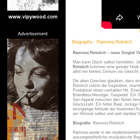
Advertisement
Biography - Ramona Rotstich
Ramona Rotstich – neue Single/ 
Man kann Glück selbst herstellen. Je
Rotstich
kommen eine geniale Hook-Li
allen ein breites Grinsen ins Gesic
Die alten Griechen glaubten, dass e
Rotstich nutzte die Inspiration, mac
Produktion einen veritablen Hit. Ei
Brandbeschleuniger. Gaspedal. Ein So
Sex-Appeal zwischen den Noten hervo
Glückszahl. Ein fetter Beat, rockige G
einzigartige Attitude der feuerroten
am Himmel selbst und weit darüber h
Biografie
: Ramona Rotstich
Ramona wurde in der niederösterreich
aussergewöhnliche musikalische Beg