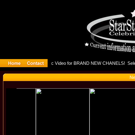
eleases mu
Ne