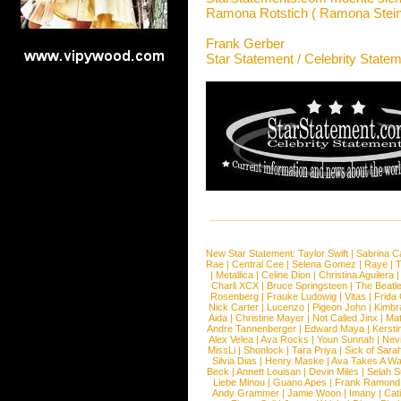
Ramona Rotstich ( Ramona Stein
Frank Gerber
Star Statement / Celebrity State
New Star Statement:
Taylor Swift
|
Sabrina C
Rae
|
Central Cee
|
Selena Gomez
|
Raye
|
T
|
Metallica
|
Celine Dion
|
Christina Aguilera
Charli XCX
|
Bruce Springsteen
|
The Beatl
Rosenberg
|
Frauke Ludowig
|
Vitas
|
Frida
Nick Carter
|
Lucenzo
|
Pigeon John
|
Kimbr
Aida
|
Christine Mayer
|
Not Called Jinx
|
Ma
Andre Tannenberger
|
Edward Maya
|
Kersti
Alex Velea
|
Ava Rocks
|
Youn Sunnah
|
Nev
MissLi
|
Shonlock
|
Tara Priya
|
Sick of Sara
Silvia Dias
|
Henry Maske
|
Ava Takes A Wa
Beck
|
Annett Louisan
|
Devin Miles
|
Selah 
Liebe Minou
|
Guano Apes
|
Frank Ramond
Andy Grammer
|
Jamie Woon
|
Imany
|
Cat