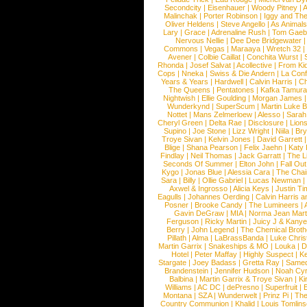
Secondcity
|
Eisenhauer
|
Woody Pitney
|
A
Malinchak
|
Porter Robinson
|
Iggy and Th
Oliver Heldens
|
Steve Angello
|
As Animal
Lary
|
Grace
|
Adrenaline Rush
|
Tom Gaeb
Nervous Nellie
|
Dee Dee Bridgewater
|
Commons
|
Vegas
|
Maraaya
|
Wretch 32
Avener
|
Colbie Caillat
|
Conchita Wurst
|
Rhonda
|
Josef Salvat
|
Acollective
|
From Ki
Cops
|
Nneka
|
Swiss & Die Andern
|
La Conf
Years & Years
|
Hardwell
|
Calvin Harris
|
Ch
The Queens
|
Pentatones
|
Kafka Tamura
Nightwish
|
Ellie Goulding
|
Morgan James
Wunderkynd
|
SuperScum
|
Martin Luke 
Nottet
|
Mans Zelmerloew
|
Alesso
|
Sarah
Cheryl Green
|
Delta Rae
|
Disclosure
|
Lion
Supino
|
Joe Stone
|
Lizz Wright
|
Niila
|
Br
Troye Sivan
|
Kelvin Jones
|
David Garrett
Blige
|
Shana Pearson
|
Felix Jaehn
|
Katy 
Findlay
|
Neil Thomas
|
Jack Garratt
|
The L
Seconds Of Summer
|
Elton John
|
Fall Ou
Kygo
|
Jonas Blue
|
Alessia Cara
|
The Cha
Sara
|
Billy
|
Ollie Gabriel
|
Lucas Newman
Axwel & Ingrosso
|
Alicia Keys
|
Justin Ti
Eagulls
|
Johannes Oerding
|
Calvin Harris 
Posner
|
Brooke Candy
|
The Lumineers
|
Gavin DeGraw
|
MIA
|
Norma Jean Mart
Ferguson
|
Ricky Martin
|
Juicy J & Kany
Berry
|
John Legend
|
The Chemical Broth
Pillath
|
Alma
|
LaBrassBanda
|
Luke Chris
Martin Garrix
|
Snakeships & MO
|
Louka
|
D
Hotel
|
Peter Maffay
|
Highly Suspect
|
K
Stargate
|
Joey Badass
|
Gretta Ray
|
Samed
Brandenstein
|
Jennifer Hudson
|
Noah Cy
Balbina
|
Martin Garrix & Troye Sivan
|
Ki
Williams
|
AC DC
|
dePresno
|
Superfruit
|
Montana
|
SZA
|
Wunderwelt
|
Prinz Pi
|
The
Country Communion
|
Khalid
|
Louis Tomlin