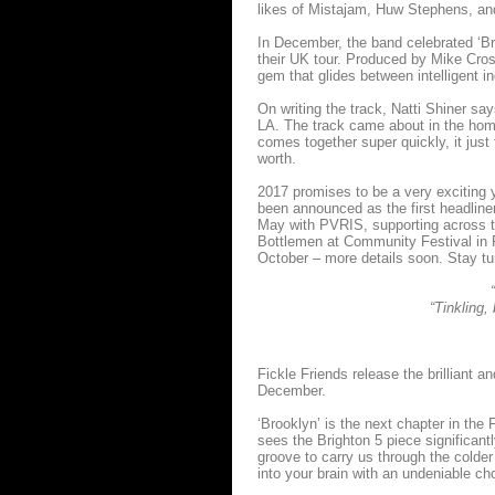
likes of Mistajam, Huw Stephens, and
In December, the band celebrated ‘Br
their UK tour. Produced by Mike Crosse
gem that glides between intelligent i
On writing the track, Natti Shiner says
LA. The track came about in the home
comes together super quickly, it just
worth.
2017 promises to be a very exciting 
been announced as the first headline
May with PVRIS, supporting across t
Bottlemen at Community Festival in Fi
October – more details soon. Stay tun
“Tinkling,
Fickle Friends release the brilliant 
December.
‘Brooklyn’ is the next chapter in the 
sees the Brighton 5 piece significant
groove to carry us through the colder 
into your brain with an undeniable ch