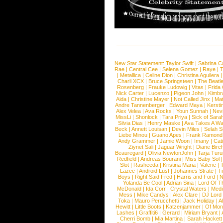
New Star Statement:
Taylor Swift
|
Sabrina C
Rae
|
Central Cee
|
Selena Gomez
|
Raye
|
T
|
Metallica
|
Celine Dion
|
Christina Aguilera
Charli XCX
|
Bruce Springsteen
|
The Beatl
Rosenberg
|
Frauke Ludowig
|
Vitas
|
Frida
Nick Carter
|
Lucenzo
|
Pigeon John
|
Kimbr
Aida
|
Christine Mayer
|
Not Called Jinx
|
Ma
Andre Tannenberger
|
Edward Maya
|
Kersti
Alex Velea
|
Ava Rocks
|
Youn Sunnah
|
Nev
MissLi
|
Shonlock
|
Tara Priya
|
Sick of Sara
Silvia Dias
|
Henry Maske
|
Ava Takes A Wa
Beck
|
Annett Louisan
|
Devin Miles
|
Selah 
Liebe Minou
|
Guano Apes
|
Frank Ramond
Andy Grammer
|
Jamie Woon
|
Imany
|
Cat
Ziynet Sali
|
Jaguar Wright
|
Diane Birc
Beauregard
|
Olivia NewtonJohn
|
Tarja Tur
Redfield
|
Andreas Bourani
|
Miss Baby Sol
Slot
|
Rasheeda
|
Kristina Maria
|
Valerie
|
Lazee
|
Android Lust
|
Johannes Strate
|
T
Boys
|
Right Said Fred
|
Harris and Ford
|
N
Yolanda Be Cool
|
Adrian Sina
|
Lord Of T
McDonald
|
Ida Corr
|
Crystal Waters
|
Medi
Mess
|
Mike Candys
|
Alex Clare
|
DJ Lord
Toka
|
Mauro Perucchetti
|
Jack Holiday
|
A
Hewitt
|
Little Boots
|
Katzenjammer
|
Of Mon
Lashes
|
Graffiti6
|
Gerard
|
Miriam Bryant
|
Cherri Bomb
|
Mia Martina
|
Sarah Hackett