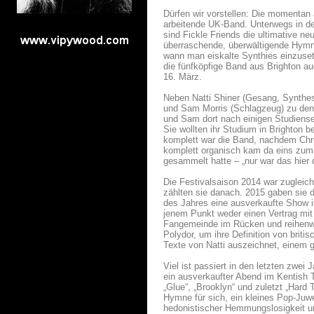
Dürfen wir vorstellen: Die momentan
arbeitende UK-Band. Unterwegs in de
sind Fickle Friends die ultimative n
überraschende, überwältigende Hymn
wann man eiskalte Synthies einzusetz
die fünfköpfige Band aus Brighton 
16. März.
Neben Natti Shiner (Gesang, Synthesi
und Sam Morris (Schlagzeug) zu den 
und Sam dort nach einigen Studiensem
Sie wollten ihr Studium in Brighton 
komplett war die Band, nachdem Chris
komplett organisch kam da eins zum 
gesammelt hatte – „nur war das hier di
Die Festivalsaison 2014 war zugleic
zählten sie danach. 2015 gaben sie d
des Jahres eine ausverkaufte Show i
jenem Punkt weder einen Vertrag mi
Fangemeinde im Rücken und reihenwei
Polydor, um ihre Definition von briti
Texte von Natti auszeichnet, einem g
Viel ist passiert in den letzten zwe
ein ausverkaufter Abend im Kentish 
„Glue“, „Brooklyn“ und zuletzt „Hard
Hymne für sich, ein kleines Pop-Juwe
hedonistischer Hemmungslosigkeit un