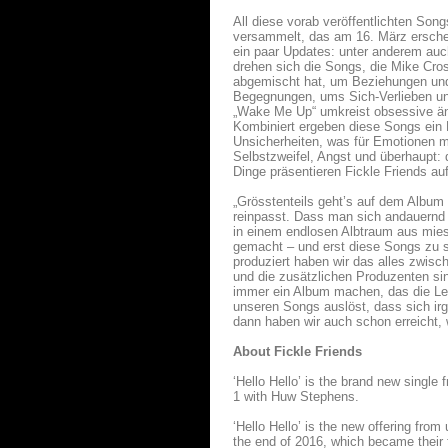
All diese vorab veröffentlichten S
versammelt, das am 16. März erschei
ein paar Updates: unter anderem auch 
drehen sich die Songs, die Mike Cros
abgemischt hat, um Beziehungen un
Begegnungen, ums Sich-Verlieben un
„Wake Me Up“ umkreist obsessive än
Kombiniert ergeben diese Songs ein D
Unsicherheiten, was für Emotionen ma
Selbstzweifel, Angst und überhaupt:
Dinge präsentieren Fickle Friends au
„Grösstenteils geht’s auf dem Album
reinpasst. Dass man sich andauernd 
in einem endlosen Albtraum aus mies
gemacht – und erst diese Songs zu 
produziert haben wir das alles zwis
und die zusätzlichen Produzenten s
immer ein Album machen, das die L
unseren Songs auslöst, dass sich irgen
dann haben wir auch schon erreicht, 
About Fickle Friends
‘Hello Hello’ is the brand new single 
1 with Huw Stephens.
‘Hello Hello’ is the new offering from
the end of 2016, which became their f