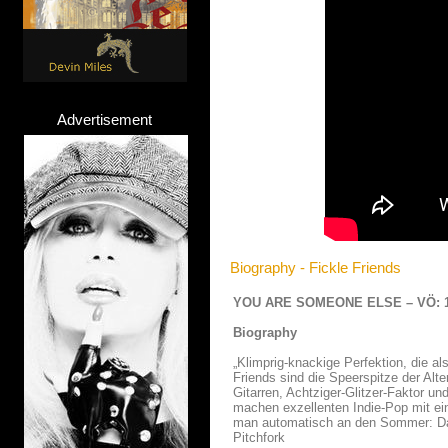
Advertisement
Biography - Fickle Friends
YOU ARE SOMEONE ELSE – VÖ: 16
Biography
„Klimprig-knackige Perfektion, die 
Friends sind die Speerspitze der Al
Gitarren, Achtziger-Glitzer-Faktor u
machen exzellenten Indie-Pop mit ei
man automatisch an den Sommer: Das 
Pitchfork