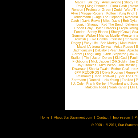
Magic!
|
Silk City
|
Avril Lavigne
|
Shotty H
Peep
|
King Princess
|
Flora Cash
|
Maxw
Ronson
|
Professor Green
|
Zedd
|
Ward T
Alive
|
Maggie Rogers
|
Koffee
|
Yung Pinch
Dendemann
|
Cage The Elephant
|
Avantas
Cash
|
David Bowie
|
Miles Davis
|
Bob Dyla
|
Logic
|
Shaggy
|
Kyd The Band
|
Bakerm
Conan Gray
|
Tyler Childers
|
Freya Ridin
Fender
|
Benny Blanco
|
Sheryl Crow
|
Sea
Summer Walker
|
Marius Mueller-Westernh
Blowfish
|
Luke Combs
|
Celeste
|
Oh Won
Dagny
|
Easy Life
|
Bob Marley
|
Mae Muller
Mabel
|
Arizona Zervas
|
Anica Russo
|
B
Badmomzjay
|
DaBaby
|
Pearl Jam
|
Apach
Gardot
|
Lang Lang
|
Chris Stapleton
|
Jax J
Stallion
|
Tini
|
Jason Derulo
|
Kid Cudi
|
Paul
F Gibbons
|
Mick Jagger
|
24kGoldn
|
Jan D
Joy Crookes
|
Mimi Webb
|
Jon Batiste
|
Disarstar
|
Shania Twain
|
Esther Graf
|
ree
6PM RECORDS
|
Olivia Rodrigo
|
Renee 
Pashanim
|
Jade Thirlwall
|
Tyler The Cre
Zartmann
|
Doechii
|
Lola Young
|
Zah1de
|
P
|
J. Cole
|
Frank Gerber
|
Mumford and Sons
Malcolm Todd
|
Noah Kahan
|
Ella 
Home
|
About StarStatement.com
|
Contact
|
Impressum
|
P
© 2009 + ® 2011, Star Statemen