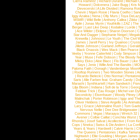
Cierra Ramirez
|
Richard Durand
|
Michael C
Howard
|
Dolcenera
|
Jake Bugg
|
Kris 
Devecerski
|
A Life Divided
|
Ramona Rots
Chevin
|
Ntjam Rosie
|
Flavia Coelho
|
San
Iggy Azalea
|
Nena
|
Olly Murs
|
Toya DeLaz
MSMR
|
Wild Belle
|
Anthony Callea
|
Zibbz
Aplin
|
Jonas Myrin
|
Youthkills
|
ZAZ
|
The 
Berger
|
Last Like Deep
|
Kodaline
|
Lorde
|
|
Ace Wilder
|
Eklipse
|
Sharon Doorson
|
C
Star And Dagger
|
Stephanie Neigel
|
Megal
Krewella
|
Johnossi
|
Le Youth
|
The Civil 
James
|
Jarell Perry
|
Ivy Quainoo
|
Crysta
Jillette Johnson
|
Garland Jeffreys
|
Gerald
Black Onassis
|
Wes Mack
|
Ben Pearce
Veeby
|
Yvonne Catterfeld
|
Cody Simpson
|
Year
|
Muse
|
Fefe Dobson
|
The Bloody N
Mikky Ekko
|
Aloe Blacc
|
Flo Bauer
|
Like
Says
|
Jenix
|
Wille And The Bandits
|
MO
Paloma Faith
|
Oonagh
|
Vandenbergs Moon
|
Rooftop Runners
|
Two Wooden Stones
|
A
|
Ricardo Bielecki
|
Otto Normal
|
Pentatoni
Saris
|
Alle Farben feat. Graham Candy
|
Do
Marashi
|
Synthkartell
|
Ham Sandwich
|
Fio
Lilja Bloom
|
Indiana
|
Sofi de la Torre
|
Georg
Felidae Trick
|
Eau Rouge
|
Michel van Dy
Secondcity
|
Eisenhauer
|
Woody Pitney
|
A
Malinchak
|
Porter Robinson
|
Iggy and Th
Oliver Heldens
|
Steve Angello
|
As Animal
Lary
|
Grace
|
Adrenaline Rush
|
Tom Gaeb
Nervous Nellie
|
Dee Dee Bridgewater
|
Commons
|
Vegas
|
Maraaya
|
Wretch 32
Avener
|
Colbie Caillat
|
Conchita Wurst
|
Rhonda
|
Josef Salvat
|
Acollective
|
From Ki
Cops
|
Nneka
|
Swiss & Die Andern
|
La Conf
Years & Years
|
Hardwell
|
Calvin Harris
|
Ch
The Queens
|
Pentatones
|
Kafka Tamura
Nightwish
|
Ellie Goulding
|
Morgan James
Wunderkynd
|
SuperScum
|
Martin Luke 