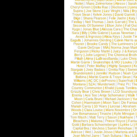
Nottet
|
Mans Zelmerloew
|
Alesso
|
Sarah
Cheryl Green
|
Delta Rae
|
Disclosure
|
Lion
Supino
|
Joe Stone
|
Lizz Wright
|
Niila
|
Br
Troye Sivan
|
Kelvin Jones
|
David Garrett
Blige
|
Shana Pearson
|
Felix Jaehn
|
Katy 
Findlay
|
Neil Thomas
|
Jack Garratt
|
The L
Seconds Of Summer
|
Elton John
|
Fall Ou
Kygo
|
Jonas Blue
|
Alessia Cara
|
The Cha
Sara
|
Billy
|
Ollie Gabriel
|
Lucas Newman
Axwel & Ingrosso
|
Alicia Keys
|
Justin Ti
Eagulls
|
Johannes Oerding
|
Calvin Harris 
Posner
|
Brooke Candy
|
The Lumineers
|
Gavin DeGraw
|
MIA
|
Norma Jean Mart
Ferguson
|
Ricky Martin
|
Juicy J & Kany
Berry
|
John Legend
|
The Chemical Broth
Pillath
|
Alma
|
LaBrassBanda
|
Luke Chris
Martin Garrix
|
Snakeships & MO
|
Louka
|
D
Hotel
|
Peter Maffay
|
Highly Suspect
|
K
Stargate
|
Joey Badass
|
Gretta Ray
|
Samed
Brandenstein
|
Jennifer Hudson
|
Noah Cy
Balbina
|
Martin Garrix & Troye Sivan
|
Ki
Williams
|
AC DC
|
dePresno
|
Superfruit
|
Montana
|
SZA
|
Wunderwelt
|
Prinz Pi
|
The
Country Communion
|
Khalid
|
Louis Tomlin
Grizzly Bear
|
Chris Brown
|
LCD Soundsys
Enemy
|
Ace Tee
|
Antje Schomaker
|
Walk 
Moon
|
Carla Bruni
|
Michael Jackson
|
Yu
Cohen
|
Haematom
|
Moon Taxi
|
Die Fantas
Mariah Carey
|
10 Years
|
Lecrae
|
Abraham
Woods
|
Clara Louise
|
Mario Novembre
|
Or
Joe Bonamassa
|
Tinashe
|
Kylie Minogue
Tom Misch
|
Matt Terry
|
Saxon
|
Nakhane
|
Bleachers
|
Maluma
|
Prince Royce
|
Fanta
Gotti
|
Barbara Schoeneberger
|
Lykke Li
|
Capital Bra
|
VanJess
|
Samm Henshaw
|
M
Adesse
|
Wet
|
Justin Jesso
|
Marteria and 
Jean Michel Jarre
|
Tash Sultana
|
Ilira
|
LS