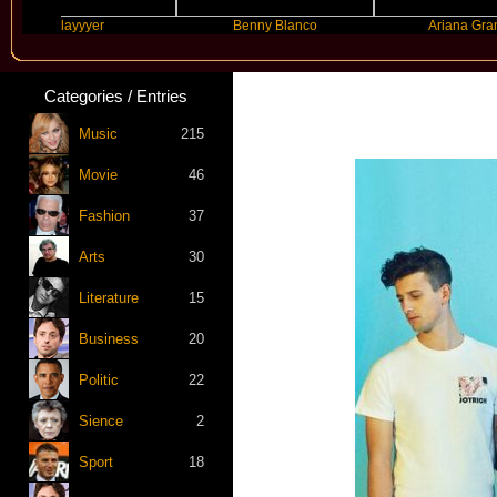
Slayyyer
Benny Blanco
Ariana Grande
Categories / Entries
Music
215
Movie
46
Fashion
37
Arts
30
Literature
15
Business
20
Politic
22
Sience
2
Sport
18