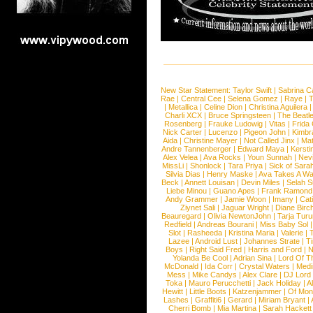
New Star Statement:
Taylor Swift
|
Sabrina C
Rae
|
Central Cee
|
Selena Gomez
|
Raye
|
T
|
Metallica
|
Celine Dion
|
Christina Aguilera
Charli XCX
|
Bruce Springsteen
|
The Beatl
Rosenberg
|
Frauke Ludowig
|
Vitas
|
Frida
Nick Carter
|
Lucenzo
|
Pigeon John
|
Kimbr
Aida
|
Christine Mayer
|
Not Called Jinx
|
Ma
Andre Tannenberger
|
Edward Maya
|
Kersti
Alex Velea
|
Ava Rocks
|
Youn Sunnah
|
Nev
MissLi
|
Shonlock
|
Tara Priya
|
Sick of Sara
Silvia Dias
|
Henry Maske
|
Ava Takes A Wa
Beck
|
Annett Louisan
|
Devin Miles
|
Selah 
Liebe Minou
|
Guano Apes
|
Frank Ramond
Andy Grammer
|
Jamie Woon
|
Imany
|
Cat
Ziynet Sali
|
Jaguar Wright
|
Diane Birc
Beauregard
|
Olivia NewtonJohn
|
Tarja Tur
Redfield
|
Andreas Bourani
|
Miss Baby Sol
Slot
|
Rasheeda
|
Kristina Maria
|
Valerie
|
Lazee
|
Android Lust
|
Johannes Strate
|
T
Boys
|
Right Said Fred
|
Harris and Ford
|
N
Yolanda Be Cool
|
Adrian Sina
|
Lord Of T
McDonald
|
Ida Corr
|
Crystal Waters
|
Medi
Mess
|
Mike Candys
|
Alex Clare
|
DJ Lord
Toka
|
Mauro Perucchetti
|
Jack Holiday
|
A
Hewitt
|
Little Boots
|
Katzenjammer
|
Of Mon
Lashes
|
Graffiti6
|
Gerard
|
Miriam Bryant
|
Cherri Bomb
|
Mia Martina
|
Sarah Hackett