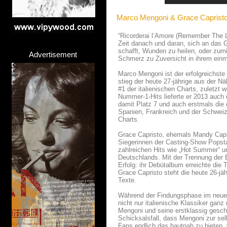
Marco Mengoni & Grace Capristo 
“Ricorderai l’Amore (Remember The Lo
Zeit danach und daran, sich an das 
schafft, Wunden zu heilen, oder zum
Advertisement
Schmerz zu Zuversicht in ihrem einm
Marco Mengoni ist der erfolgreichste 
stieg der heute 27-jährige aus der N
#1 der italienischen Charts, zuletzt
Nummer-1-Hits lieferte er 2013 auch 
damit Platz 7 und auch erstmals die d
Spanien, Frankreich und der Schweiz 
Charts.
Grace Capristo, ehemals Mandy Capri
Siegerinnen der Casting-Show Popstar
zahlreichen Hits wie „Hot Summer“ un
Deutschlands. Mit der Trennung der 
Erfolg: ihr Debütalbum erreichte di
Grace Capristo steht die heute 26-jäh
Texte.
Während der Findungsphase im neuen
nicht nur italienische Klassiker ganz
Mengoni und seine erstklassig gesch
Schicksalsfall, dass Mengoni zur se
Fans endlich das hautnah zu bieten, 