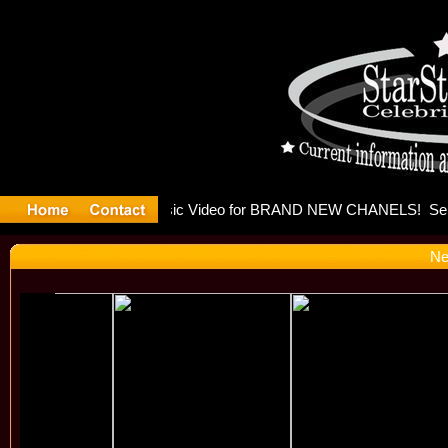
eleases mu
Ne