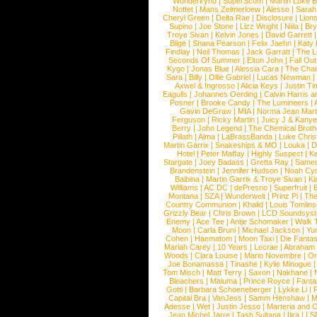
Wunderkynd
|
SuperScum
|
Martin Luke 
Nottet
|
Mans Zelmerloew
|
Alesso
|
Sarah
Cheryl Green
|
Delta Rae
|
Disclosure
|
Lion
Supino
|
Joe Stone
|
Lizz Wright
|
Niila
|
Br
Troye Sivan
|
Kelvin Jones
|
David Garrett
Blige
|
Shana Pearson
|
Felix Jaehn
|
Katy 
Findlay
|
Neil Thomas
|
Jack Garratt
|
The L
Seconds Of Summer
|
Elton John
|
Fall Ou
Kygo
|
Jonas Blue
|
Alessia Cara
|
The Cha
Sara
|
Billy
|
Ollie Gabriel
|
Lucas Newman
Axwel & Ingrosso
|
Alicia Keys
|
Justin Ti
Eagulls
|
Johannes Oerding
|
Calvin Harris 
Posner
|
Brooke Candy
|
The Lumineers
|
Gavin DeGraw
|
MIA
|
Norma Jean Mart
Ferguson
|
Ricky Martin
|
Juicy J & Kany
Berry
|
John Legend
|
The Chemical Broth
Pillath
|
Alma
|
LaBrassBanda
|
Luke Chris
Martin Garrix
|
Snakeships & MO
|
Louka
|
D
Hotel
|
Peter Maffay
|
Highly Suspect
|
K
Stargate
|
Joey Badass
|
Gretta Ray
|
Samed
Brandenstein
|
Jennifer Hudson
|
Noah Cy
Balbina
|
Martin Garrix & Troye Sivan
|
Ki
Williams
|
AC DC
|
dePresno
|
Superfruit
|
Montana
|
SZA
|
Wunderwelt
|
Prinz Pi
|
The
Country Communion
|
Khalid
|
Louis Tomlin
Grizzly Bear
|
Chris Brown
|
LCD Soundsys
Enemy
|
Ace Tee
|
Antje Schomaker
|
Walk 
Moon
|
Carla Bruni
|
Michael Jackson
|
Yu
Cohen
|
Haematom
|
Moon Taxi
|
Die Fantas
Mariah Carey
|
10 Years
|
Lecrae
|
Abraham
Woods
|
Clara Louise
|
Mario Novembre
|
Or
Joe Bonamassa
|
Tinashe
|
Kylie Minogue
Tom Misch
|
Matt Terry
|
Saxon
|
Nakhane
|
Bleachers
|
Maluma
|
Prince Royce
|
Fanta
Gotti
|
Barbara Schoeneberger
|
Lykke Li
|
Capital Bra
|
VanJess
|
Samm Henshaw
|
M
Adesse
|
Wet
|
Justin Jesso
|
Marteria and 
Jean Michel Jarre
|
Tash Sultana
|
Ilira
|
LS