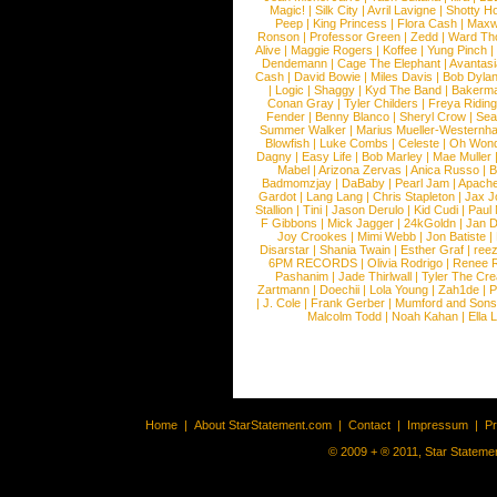
Magic!
|
Silk City
|
Avril Lavigne
|
Shotty H
Peep
|
King Princess
|
Flora Cash
|
Maxw
Ronson
|
Professor Green
|
Zedd
|
Ward T
Alive
|
Maggie Rogers
|
Koffee
|
Yung Pinch
Dendemann
|
Cage The Elephant
|
Avantas
Cash
|
David Bowie
|
Miles Davis
|
Bob Dyla
|
Logic
|
Shaggy
|
Kyd The Band
|
Bakerm
Conan Gray
|
Tyler Childers
|
Freya Ridin
Fender
|
Benny Blanco
|
Sheryl Crow
|
Sea
Summer Walker
|
Marius Mueller-Westernh
Blowfish
|
Luke Combs
|
Celeste
|
Oh Won
Dagny
|
Easy Life
|
Bob Marley
|
Mae Muller
Mabel
|
Arizona Zervas
|
Anica Russo
|
B
Badmomzjay
|
DaBaby
|
Pearl Jam
|
Apach
Gardot
|
Lang Lang
|
Chris Stapleton
|
Jax J
Stallion
|
Tini
|
Jason Derulo
|
Kid Cudi
|
Paul
F Gibbons
|
Mick Jagger
|
24kGoldn
|
Jan D
Joy Crookes
|
Mimi Webb
|
Jon Batiste
|
Disarstar
|
Shania Twain
|
Esther Graf
|
ree
6PM RECORDS
|
Olivia Rodrigo
|
Renee 
Pashanim
|
Jade Thirlwall
|
Tyler The Cre
Zartmann
|
Doechii
|
Lola Young
|
Zah1de
|
P
|
J. Cole
|
Frank Gerber
|
Mumford and Sons
Malcolm Todd
|
Noah Kahan
|
Ella 
Home
|
About StarStatement.com
|
Contact
|
Impressum
|
P
© 2009 + ® 2011, Star Statemen