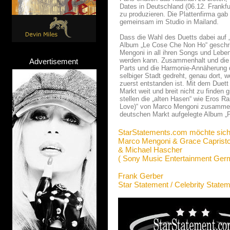
Dates in Deutschland (06.12. Frankf
zu produzieren. Die Plattenfirma ga
gemeinsam im Studio in Mailand.
Dass die Wahl des Duetts dabei auf 
Album „Le Cose Che Non Ho“ geschrieb
Mengoni in all ihren Songs und Lebe
werden kann. Zusammenhalt und die E
Advertisement
Parts und die Harmonie-Annäherung d
selbiger Stadt gedreht, genau dort, 
zuerst entstanden ist. Mit dem Duett
Markt weit und breit nicht zu finden
stellen die „alten Hasen“ wie Eros 
Love)“ von Marco Mengoni zusammen m
deutschen Markt aufgelegte Album „P
StarStatements.com möchte sich
Marco Mengoni & Grace Caprist
& Michael Hascher
( Sony Music Entertainment Ge
Frank Gerber
Star Statement / Celebrity State