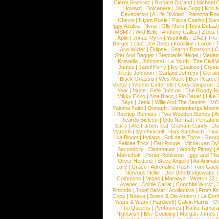
Cierra Ramirez
|
Richard Durand
|
Michael C
Howard
|
Dolcenera
|
Jake Bugg
|
Kris 
Devecerski
|
A Life Divided
|
Ramona Rots
Chevin
|
Ntjam Rosie
|
Flavia Coelho
|
San
Iggy Azalea
|
Nena
|
Olly Murs
|
Toya DeLaz
MSMR
|
Wild Belle
|
Anthony Callea
|
Zibbz
Aplin
|
Jonas Myrin
|
Youthkills
|
ZAZ
|
The 
Berger
|
Last Like Deep
|
Kodaline
|
Lorde
|
|
Ace Wilder
|
Eklipse
|
Sharon Doorson
|
C
Star And Dagger
|
Stephanie Neigel
|
Megal
Krewella
|
Johnossi
|
Le Youth
|
The Civil 
James
|
Jarell Perry
|
Ivy Quainoo
|
Crysta
Jillette Johnson
|
Garland Jeffreys
|
Gerald
Black Onassis
|
Wes Mack
|
Ben Pearce
Veeby
|
Yvonne Catterfeld
|
Cody Simpson
|
Year
|
Muse
|
Fefe Dobson
|
The Bloody N
Mikky Ekko
|
Aloe Blacc
|
Flo Bauer
|
Like
Says
|
Jenix
|
Wille And The Bandits
|
MO
Paloma Faith
|
Oonagh
|
Vandenbergs Moon
|
Rooftop Runners
|
Two Wooden Stones
|
A
|
Ricardo Bielecki
|
Otto Normal
|
Pentatoni
Saris
|
Alle Farben feat. Graham Candy
|
Do
Marashi
|
Synthkartell
|
Ham Sandwich
|
Fio
Lilja Bloom
|
Indiana
|
Sofi de la Torre
|
Georg
Felidae Trick
|
Eau Rouge
|
Michel van Dy
Secondcity
|
Eisenhauer
|
Woody Pitney
|
A
Malinchak
|
Porter Robinson
|
Iggy and Th
Oliver Heldens
|
Steve Angello
|
As Animal
Lary
|
Grace
|
Adrenaline Rush
|
Tom Gaeb
Nervous Nellie
|
Dee Dee Bridgewater
|
Commons
|
Vegas
|
Maraaya
|
Wretch 32
Avener
|
Colbie Caillat
|
Conchita Wurst
|
Rhonda
|
Josef Salvat
|
Acollective
|
From Ki
Cops
|
Nneka
|
Swiss & Die Andern
|
La Conf
Years & Years
|
Hardwell
|
Calvin Harris
|
Ch
The Queens
|
Pentatones
|
Kafka Tamura
Nightwish
|
Ellie Goulding
|
Morgan James