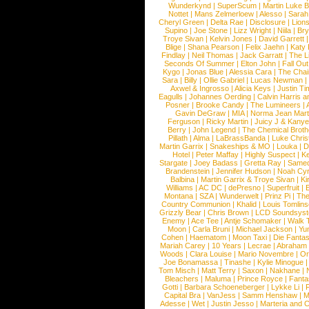
Wunderkynd
|
SuperScum
|
Martin Luke 
Nottet
|
Mans Zelmerloew
|
Alesso
|
Sarah
Cheryl Green
|
Delta Rae
|
Disclosure
|
Lion
Supino
|
Joe Stone
|
Lizz Wright
|
Niila
|
Br
Troye Sivan
|
Kelvin Jones
|
David Garrett
Blige
|
Shana Pearson
|
Felix Jaehn
|
Katy 
Findlay
|
Neil Thomas
|
Jack Garratt
|
The L
Seconds Of Summer
|
Elton John
|
Fall Ou
Kygo
|
Jonas Blue
|
Alessia Cara
|
The Cha
Sara
|
Billy
|
Ollie Gabriel
|
Lucas Newman
Axwel & Ingrosso
|
Alicia Keys
|
Justin Ti
Eagulls
|
Johannes Oerding
|
Calvin Harris 
Posner
|
Brooke Candy
|
The Lumineers
|
Gavin DeGraw
|
MIA
|
Norma Jean Mart
Ferguson
|
Ricky Martin
|
Juicy J & Kany
Berry
|
John Legend
|
The Chemical Broth
Pillath
|
Alma
|
LaBrassBanda
|
Luke Chris
Martin Garrix
|
Snakeships & MO
|
Louka
|
D
Hotel
|
Peter Maffay
|
Highly Suspect
|
K
Stargate
|
Joey Badass
|
Gretta Ray
|
Samed
Brandenstein
|
Jennifer Hudson
|
Noah Cy
Balbina
|
Martin Garrix & Troye Sivan
|
Ki
Williams
|
AC DC
|
dePresno
|
Superfruit
|
Montana
|
SZA
|
Wunderwelt
|
Prinz Pi
|
The
Country Communion
|
Khalid
|
Louis Tomlin
Grizzly Bear
|
Chris Brown
|
LCD Soundsys
Enemy
|
Ace Tee
|
Antje Schomaker
|
Walk 
Moon
|
Carla Bruni
|
Michael Jackson
|
Yu
Cohen
|
Haematom
|
Moon Taxi
|
Die Fantas
Mariah Carey
|
10 Years
|
Lecrae
|
Abraham
Woods
|
Clara Louise
|
Mario Novembre
|
Or
Joe Bonamassa
|
Tinashe
|
Kylie Minogue
Tom Misch
|
Matt Terry
|
Saxon
|
Nakhane
|
Bleachers
|
Maluma
|
Prince Royce
|
Fanta
Gotti
|
Barbara Schoeneberger
|
Lykke Li
|
Capital Bra
|
VanJess
|
Samm Henshaw
|
M
Adesse
|
Wet
|
Justin Jesso
|
Marteria and 