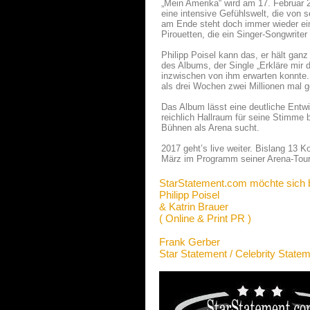
„Mein Amerika“ wird am 17. Februar 
eine intensive Gefühlswelt, die von
am Ende steht doch immer wieder ein 
Pirouetten, die ein Singer-Songwrite
Philipp Poisel kann das, er hält gan
des Albums, der Single „Erkläre mir 
inzwischen von ihm erwarten konnte
als drei Wochen zwei Millionen mal g
Das Album lässt eine deutliche Entwi
reichlich Hallraum für seine Stimme 
Bühnen als Arena sucht.
2017 geht’s live weiter. Bislang 13 K
März im Programm seiner Arena-Tourn
StarStatement.com möchte sich 
Philipp Poisel
& Katrin Brauer
( Online & Print PR )
Frank Gerber
Star Statement / Celebrity State