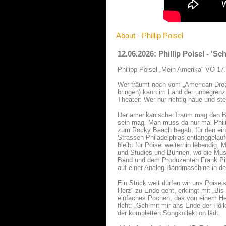
About - Phillip Poisel
12.06.2026: Phillip Poisel - 'S
Philipp Poisel „Mein Amerika“ VÖ 17
Wer träumt noch vom „American Dream
bringen) kann im Land der unbegrenz
Theater: Wer nur richtig haue und st
Der amerikanische Traum mag den Bac
sein mag. Man muss da nur mal Philip
zum Rocky Beach begab, für den eine
Strassen Philadelphias entlanggelau
bleibt für Poisel weiterhin lebendig
und Studios und Bühnen, wo die Musi
Band und dem Produzenten Frank Pil
auf einer Analog-Bandmaschine in de
Ein Stück weit dürfen wir uns Poise
Herz“ zu Ende geht, erklingt mit „Bi
einfaches Pochen, das von einem He
fleht: „Geh mit mir ans Ende der Hö
der kompletten Songkollektion lädt.