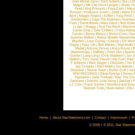
Jean Michel Jarre
|
Tash Sultana
|
Ilira
|
LS
Magic!
|
Silk City
|
Avril Lavigne
|
Shotty H
Peep
|
King Princess
|
Flora Cash
|
Maxw
Ronson
|
Professor Green
|
Zedd
|
Ward T
Alive
|
Maggie Rogers
|
Koffee
|
Yung Pinch
Dendemann
|
Cage The Elephant
|
Avantas
Cash
|
David Bowie
|
Miles Davis
|
Bob Dyla
|
Logic
|
Shaggy
|
Kyd The Band
|
Bakerm
Conan Gray
|
Tyler Childers
|
Freya Ridin
Fender
|
Benny Blanco
|
Sheryl Crow
|
Sea
Summer Walker
|
Marius Mueller-Westernh
Blowfish
|
Luke Combs
|
Celeste
|
Oh Won
Dagny
|
Easy Life
|
Bob Marley
|
Mae Muller
Mabel
|
Arizona Zervas
|
Anica Russo
|
B
Badmomzjay
|
DaBaby
|
Pearl Jam
|
Apach
Gardot
|
Lang Lang
|
Chris Stapleton
|
Jax J
Stallion
|
Tini
|
Jason Derulo
|
Kid Cudi
|
Paul
F Gibbons
|
Mick Jagger
|
24kGoldn
|
Jan D
Joy Crookes
|
Mimi Webb
|
Jon Batiste
|
Disarstar
|
Shania Twain
|
Esther Graf
|
ree
6PM RECORDS
|
Olivia Rodrigo
|
Renee 
Pashanim
|
Jade Thirlwall
|
Tyler The Cre
Zartmann
|
Doechii
|
Lola Young
|
Zah1de
|
P
|
J. Cole
|
Frank Gerber
|
Mumford and Sons
Malcolm Todd
|
Noah Kahan
|
Ella 
Home
|
About StarStatement.com
|
Contact
|
Impressum
|
P
© 2009 + ® 2011, Star Statemen