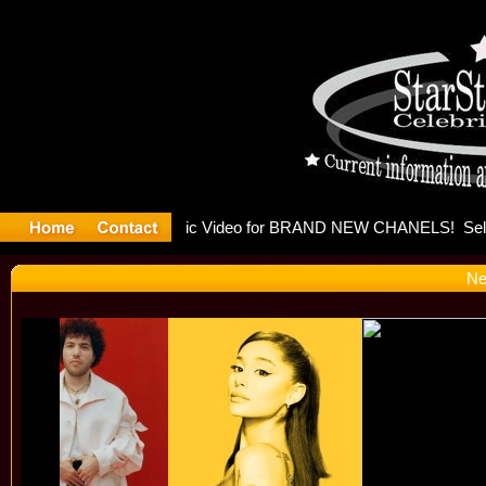
leases mu
Ne