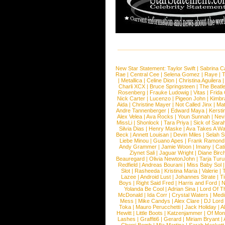
New Star Statement:
Taylor Swift
|
Sabrina C
Rae
|
Central Cee
|
Selena Gomez
|
Raye
|
T
|
Metallica
|
Celine Dion
|
Christina Aguilera
Charli XCX
|
Bruce Springsteen
|
The Beatl
Rosenberg
|
Frauke Ludowig
|
Vitas
|
Frida
Nick Carter
|
Lucenzo
|
Pigeon John
|
Kimbr
Aida
|
Christine Mayer
|
Not Called Jinx
|
Ma
Andre Tannenberger
|
Edward Maya
|
Kersti
Alex Velea
|
Ava Rocks
|
Youn Sunnah
|
Nev
MissLi
|
Shonlock
|
Tara Priya
|
Sick of Sara
Silvia Dias
|
Henry Maske
|
Ava Takes A Wa
Beck
|
Annett Louisan
|
Devin Miles
|
Selah 
Liebe Minou
|
Guano Apes
|
Frank Ramond
Andy Grammer
|
Jamie Woon
|
Imany
|
Cat
Ziynet Sali
|
Jaguar Wright
|
Diane Birc
Beauregard
|
Olivia NewtonJohn
|
Tarja Tur
Redfield
|
Andreas Bourani
|
Miss Baby Sol
Slot
|
Rasheeda
|
Kristina Maria
|
Valerie
|
Lazee
|
Android Lust
|
Johannes Strate
|
T
Boys
|
Right Said Fred
|
Harris and Ford
|
N
Yolanda Be Cool
|
Adrian Sina
|
Lord Of T
McDonald
|
Ida Corr
|
Crystal Waters
|
Medi
Mess
|
Mike Candys
|
Alex Clare
|
DJ Lord
Toka
|
Mauro Perucchetti
|
Jack Holiday
|
A
Hewitt
|
Little Boots
|
Katzenjammer
|
Of Mon
Lashes
|
Graffiti6
|
Gerard
|
Miriam Bryant
|