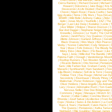
Cherri Bomb
|
Mia Martina
|
Sarah Hackett
Cierra Ramirez
|
Richard Durand
|
Michael C
Howard
|
Dolcenera
|
Jake Bugg
|
Kris 
Devecerski
|
A Life Divided
|
Ramona Rots
Chevin
|
Ntjam Rosie
|
Flavia Coelho
|
San
Iggy Azalea
|
Nena
|
Olly Murs
|
Toya DeLaz
MSMR
|
Wild Belle
|
Anthony Callea
|
Zibbz
Aplin
|
Jonas Myrin
|
Youthkills
|
ZAZ
|
The 
Berger
|
Last Like Deep
|
Kodaline
|
Lorde
|
|
Ace Wilder
|
Eklipse
|
Sharon Doorson
|
C
Star And Dagger
|
Stephanie Neigel
|
Megal
Krewella
|
Johnossi
|
Le Youth
|
The Civil 
James
|
Jarell Perry
|
Ivy Quainoo
|
Crysta
Jillette Johnson
|
Garland Jeffreys
|
Gerald
Black Onassis
|
Wes Mack
|
Ben Pearce
Veeby
|
Yvonne Catterfeld
|
Cody Simpson
|
Year
|
Muse
|
Fefe Dobson
|
The Bloody N
Mikky Ekko
|
Aloe Blacc
|
Flo Bauer
|
Like
Says
|
Jenix
|
Wille And The Bandits
|
MO
Paloma Faith
|
Oonagh
|
Vandenbergs Moon
|
Rooftop Runners
|
Two Wooden Stones
|
A
|
Ricardo Bielecki
|
Otto Normal
|
Pentatoni
Saris
|
Alle Farben feat. Graham Candy
|
Do
Marashi
|
Synthkartell
|
Ham Sandwich
|
Fio
Lilja Bloom
|
Indiana
|
Sofi de la Torre
|
Georg
Felidae Trick
|
Eau Rouge
|
Michel van Dy
Secondcity
|
Eisenhauer
|
Woody Pitney
|
A
Malinchak
|
Porter Robinson
|
Iggy and Th
Oliver Heldens
|
Steve Angello
|
As Animal
Lary
|
Grace
|
Adrenaline Rush
|
Tom Gaeb
Nervous Nellie
|
Dee Dee Bridgewater
|
Commons
|
Vegas
|
Maraaya
|
Wretch 32
Avener
|
Colbie Caillat
|
Conchita Wurst
|
Rhonda
|
Josef Salvat
|
Acollective
|
From Ki
Cops
|
Nneka
|
Swiss & Die Andern
|
La Conf
Years & Years
|
Hardwell
|
Calvin Harris
|
Ch
The Queens
|
Pentatones
|
Kafka Tamura
Nightwish
|
Ellie Goulding
|
Morgan James