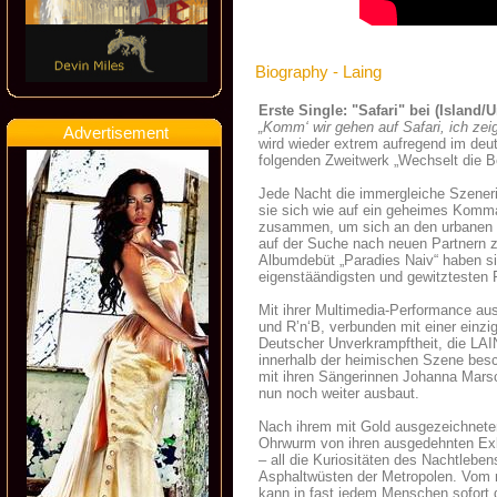
Biography - Laing
Erste Single: "Safari" bei (Island/U
„Komm‘ wir gehen auf Safari, ich zeig
Advertisement
wird wieder extrem aufregend im deu
folgenden Zweitwerk „Wechselt die 
Jede Nacht die immergleiche Szener
sie sich wie auf ein geheimes Komma
zusammen, um sich an den urbanen Tr
auf der Suche nach neuen Partnern z
Albumdebüt „Paradies Naiv“ haben si
eigenstäändigsten und gewitztesten 
Mit ihrer Multimedia-Performance a
und R’n‘B, verbunden mit einer einzi
Deutscher Unverkrampftheit, die LAI
innerhalb der heimischen Szene besc
mit ihren Sängerinnen Johanna Mars
nun noch weiter ausbaut.
Nach ihrem mit Gold ausgezeichneten
Ohrwurm von ihren ausgedehnten Exkur
– all die Kuriositäten des Nachtlebe
Asphaltwüsten der Metropolen. Vom n
kann in fast jedem Menschen sofort 