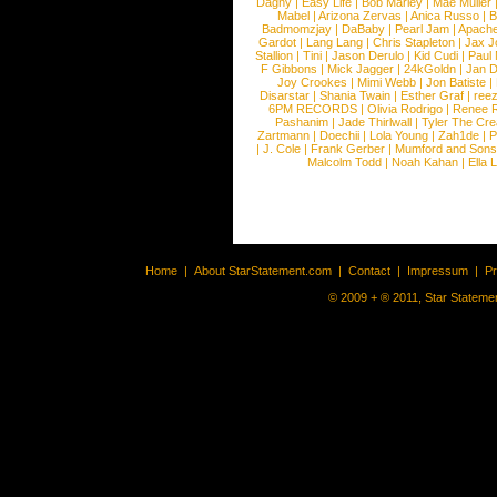
Dagny
|
Easy Life
|
Bob Marley
|
Mae Muller
Mabel
|
Arizona Zervas
|
Anica Russo
|
B
Badmomzjay
|
DaBaby
|
Pearl Jam
|
Apach
Gardot
|
Lang Lang
|
Chris Stapleton
|
Jax J
Stallion
|
Tini
|
Jason Derulo
|
Kid Cudi
|
Paul
F Gibbons
|
Mick Jagger
|
24kGoldn
|
Jan D
Joy Crookes
|
Mimi Webb
|
Jon Batiste
|
Disarstar
|
Shania Twain
|
Esther Graf
|
ree
6PM RECORDS
|
Olivia Rodrigo
|
Renee 
Pashanim
|
Jade Thirlwall
|
Tyler The Cre
Zartmann
|
Doechii
|
Lola Young
|
Zah1de
|
P
|
J. Cole
|
Frank Gerber
|
Mumford and Sons
Malcolm Todd
|
Noah Kahan
|
Ella 
Home
|
About StarStatement.com
|
Contact
|
Impressum
|
P
© 2009 + ® 2011, Star Statemen