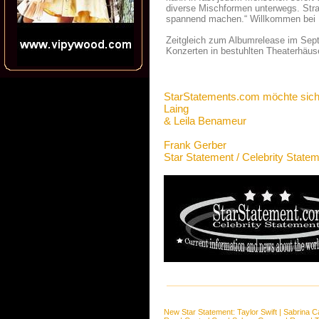
diverse Mischformen unterwegs. Str
spannend machen.“ Willkommen bei 
Zeitgleich zum Albumrelease im Sept
Konzerten in bestuhlten Theaterhäuse
StarStatements.com möchte sich
Laing
& Leila Benameur
Frank Gerber
Star Statement / Celebrity State
New Star Statement:
Taylor Swift
|
Sabrina C