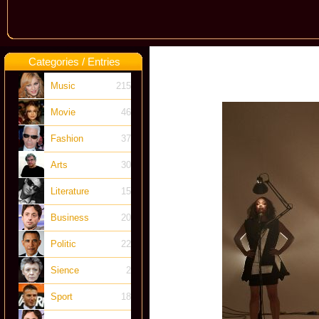
Categories / Entries
Music
215
Movie
46
Fashion
37
Arts
30
Literature
15
Business
20
Politic
22
Sience
2
Sport
18