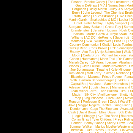
Posner
|
Brooke Candy
|
The Lumineers
|
Gavin DeGraw
|
MIA
|
Norma Jean Mart
Ferguson
|
Ricky Martin
|
Juicy J & Kany
Berry
|
John Legend
|
The Chemical Broth
Pillath
|
Alma
|
LaBrassBanda
|
Luke Chris
Martin Garrix
|
Snakeships & MO
|
Louka
|
D
Hotel
|
Peter Maffay
|
Highly Suspect
|
K
Stargate
|
Joey Badass
|
Gretta Ray
|
Samed
Brandenstein
|
Jennifer Hudson
|
Noah Cy
Balbina
|
Martin Garrix & Troye Sivan
|
Ki
Williams
|
AC DC
|
dePresno
|
Superfruit
|
Montana
|
SZA
|
Wunderwelt
|
Prinz Pi
|
The
Country Communion
|
Khalid
|
Louis Tomlin
Grizzly Bear
|
Chris Brown
|
LCD Soundsys
Enemy
|
Ace Tee
|
Antje Schomaker
|
Walk 
Moon
|
Carla Bruni
|
Michael Jackson
|
Yu
Cohen
|
Haematom
|
Moon Taxi
|
Die Fantas
Mariah Carey
|
10 Years
|
Lecrae
|
Abraham
Woods
|
Clara Louise
|
Mario Novembre
|
Or
Joe Bonamassa
|
Tinashe
|
Kylie Minogue
Tom Misch
|
Matt Terry
|
Saxon
|
Nakhane
|
Bleachers
|
Maluma
|
Prince Royce
|
Fanta
Gotti
|
Barbara Schoeneberger
|
Lykke Li
|
Capital Bra
|
VanJess
|
Samm Henshaw
|
M
Adesse
|
Wet
|
Justin Jesso
|
Marteria and 
Jean Michel Jarre
|
Tash Sultana
|
Ilira
|
LS
Magic!
|
Silk City
|
Avril Lavigne
|
Shotty H
Peep
|
King Princess
|
Flora Cash
|
Maxw
Ronson
|
Professor Green
|
Zedd
|
Ward T
Alive
|
Maggie Rogers
|
Koffee
|
Yung Pinch
Dendemann
|
Cage The Elephant
|
Avantas
Cash
|
David Bowie
|
Miles Davis
|
Bob Dyla
|
Logic
|
Shaggy
|
Kyd The Band
|
Bakerm
Conan Gray
|
Tyler Childers
|
Freya Ridin
Fender
|
Benny Blanco
|
Sheryl Crow
|
Sea
Summer Walker
|
Marius Mueller-Westernh
Blowfish
|
Luke Combs
|
Celeste
|
Oh Won