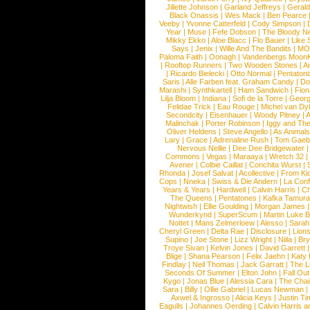
Jillette Johnson
|
Garland Jeffreys
|
Gerald
Black Onassis
|
Wes Mack
|
Ben Pearce
Veeby
|
Yvonne Catterfeld
|
Cody Simpson
|
Year
|
Muse
|
Fefe Dobson
|
The Bloody N
Mikky Ekko
|
Aloe Blacc
|
Flo Bauer
|
Like
Says
|
Jenix
|
Wille And The Bandits
|
MO
Paloma Faith
|
Oonagh
|
Vandenbergs Moon
|
Rooftop Runners
|
Two Wooden Stones
|
A
|
Ricardo Bielecki
|
Otto Normal
|
Pentatoni
Saris
|
Alle Farben feat. Graham Candy
|
Do
Marashi
|
Synthkartell
|
Ham Sandwich
|
Fio
Lilja Bloom
|
Indiana
|
Sofi de la Torre
|
Georg
Felidae Trick
|
Eau Rouge
|
Michel van Dy
Secondcity
|
Eisenhauer
|
Woody Pitney
|
A
Malinchak
|
Porter Robinson
|
Iggy and Th
Oliver Heldens
|
Steve Angello
|
As Animal
Lary
|
Grace
|
Adrenaline Rush
|
Tom Gaeb
Nervous Nellie
|
Dee Dee Bridgewater
|
Commons
|
Vegas
|
Maraaya
|
Wretch 32
Avener
|
Colbie Caillat
|
Conchita Wurst
|
Rhonda
|
Josef Salvat
|
Acollective
|
From Ki
Cops
|
Nneka
|
Swiss & Die Andern
|
La Conf
Years & Years
|
Hardwell
|
Calvin Harris
|
Ch
The Queens
|
Pentatones
|
Kafka Tamura
Nightwish
|
Ellie Goulding
|
Morgan James
Wunderkynd
|
SuperScum
|
Martin Luke 
Nottet
|
Mans Zelmerloew
|
Alesso
|
Sarah
Cheryl Green
|
Delta Rae
|
Disclosure
|
Lion
Supino
|
Joe Stone
|
Lizz Wright
|
Niila
|
Br
Troye Sivan
|
Kelvin Jones
|
David Garrett
Blige
|
Shana Pearson
|
Felix Jaehn
|
Katy 
Findlay
|
Neil Thomas
|
Jack Garratt
|
The L
Seconds Of Summer
|
Elton John
|
Fall Ou
Kygo
|
Jonas Blue
|
Alessia Cara
|
The Cha
Sara
|
Billy
|
Ollie Gabriel
|
Lucas Newman
Axwel & Ingrosso
|
Alicia Keys
|
Justin Ti
Eagulls
|
Johannes Oerding
|
Calvin Harris 