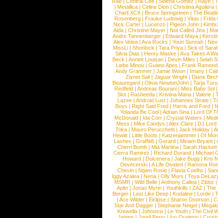
Rae
|
Central Cee
|
Selena Gomez
|
Raye
|
T
|
Metallica
|
Celine Dion
|
Christina Aguilera
Charli XCX
|
Bruce Springsteen
|
The Beatl
Rosenberg
|
Frauke Ludowig
|
Vitas
|
Frida
Nick Carter
|
Lucenzo
|
Pigeon John
|
Kimbr
Aida
|
Christine Mayer
|
Not Called Jinx
|
Ma
Andre Tannenberger
|
Edward Maya
|
Kersti
Alex Velea
|
Ava Rocks
|
Youn Sunnah
|
Nev
MissLi
|
Shonlock
|
Tara Priya
|
Sick of Sara
Silvia Dias
|
Henry Maske
|
Ava Takes A Wa
Beck
|
Annett Louisan
|
Devin Miles
|
Selah 
Liebe Minou
|
Guano Apes
|
Frank Ramond
Andy Grammer
|
Jamie Woon
|
Imany
|
Cat
Ziynet Sali
|
Jaguar Wright
|
Diane Birc
Beauregard
|
Olivia NewtonJohn
|
Tarja Tur
Redfield
|
Andreas Bourani
|
Miss Baby Sol
Slot
|
Rasheeda
|
Kristina Maria
|
Valerie
|
Lazee
|
Android Lust
|
Johannes Strate
|
T
Boys
|
Right Said Fred
|
Harris and Ford
|
N
Yolanda Be Cool
|
Adrian Sina
|
Lord Of T
McDonald
|
Ida Corr
|
Crystal Waters
|
Medi
Mess
|
Mike Candys
|
Alex Clare
|
DJ Lord
Toka
|
Mauro Perucchetti
|
Jack Holiday
|
A
Hewitt
|
Little Boots
|
Katzenjammer
|
Of Mon
Lashes
|
Graffiti6
|
Gerard
|
Miriam Bryant
|
Cherri Bomb
|
Mia Martina
|
Sarah Hackett
Cierra Ramirez
|
Richard Durand
|
Michael C
Howard
|
Dolcenera
|
Jake Bugg
|
Kris 
Devecerski
|
A Life Divided
|
Ramona Rots
Chevin
|
Ntjam Rosie
|
Flavia Coelho
|
San
Iggy Azalea
|
Nena
|
Olly Murs
|
Toya DeLaz
MSMR
|
Wild Belle
|
Anthony Callea
|
Zibbz
Aplin
|
Jonas Myrin
|
Youthkills
|
ZAZ
|
The 
Berger
|
Last Like Deep
|
Kodaline
|
Lorde
|
|
Ace Wilder
|
Eklipse
|
Sharon Doorson
|
C
Star And Dagger
|
Stephanie Neigel
|
Megal
Krewella
|
Johnossi
|
Le Youth
|
The Civil 
James
|
Jarell Perry
|
Ivy Quainoo
|
Crysta