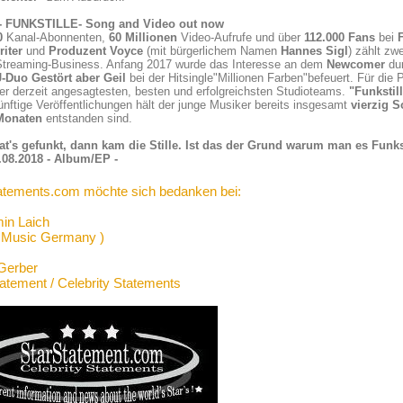
-
FUNKSTILLE- Song and Video out now
0
Kanal-Abonnenten,
60 Millionen
Video-Aufrufe und über
112.000 Fans
bei
iter
und
Produzent Voyce
(mit bürgerlichem Namen
Hannes Sigl
) zählt zw
Streaming-Business. Anfang 2017 wurde das Interesse an dem
Newcomer
dur
-Duo Gestört
aber Geil
bei der Hitsingle"Millionen Farben"befeuert. Für die
er derzeit angesagtesten, besten und erfolgreichsten Studioteams.
"Funkstil
ünftige Veröffentlichungen hält der junge Musiker bereits insgesamt
vierzig 
 Monaten
entstanden sind.
at's gefunkt, dann kam die Stille. Ist das der Grund warum man es Funks
.08.2018 - Album/EP -
atements.com möchte sich bedanken bei:
in Laich
 Music Germany )
Gerber
tatement / Celebrity Statements