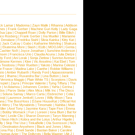
ck Lamar
|
Madonna
|
Zayn Malik
|
Rihanna
|
Addison
ones
|
Frank Gerber
|
Machine Gun Kelly
|
Lady Gaga
Dua Lipa
|
Chappell Roan
|
Dolly Parton
|
Billie Eilish
|
ico Rosberg
|
Frank Gerber
|
Ina Mueller
|
Marianne
 Denalane
|
Fredrika Stahl
|
Silvia Kainka
|
Kitty Kat
|
|
Jack Culcay
|
Gabo
|
Katharine Mehrling
|
Shakura
|
Ekaterina More
|
Slash
|
81db
|
MOOJAH
|
Genta
|
Cashier No9
|
Joyce Jonathan
|
Sunshine Anderson
|
ansen
|
Francisca Urio
|
Claudia Acuna
|
Julia Dietze
|
dy Ford
|
Ani Lorak
|
Sonja Zietlow
|
Sunrise Avenue
|
Simone Kermes
|
Klee
|
Vic Anselmo
|
Kai Ebel
|
Tom
a Teodosiu
|
Peter Ruetten
|
Yakoto
|
Marina Celeste
|
e Fraser
|
Madina Lake
|
Caethe
|
Robbie Williams
|
sto
|
Amber Rubarth
|
Randy Ford
|
Appassionante
|
noz
|
Ilhama
|
Ruxandra Bar
|
Lina Button
|
Jack
|
Veronica Maggio
|
Plain White TS
|
Scorpions
|
Davis
nspiel
|
Zayra
|
Principe Valiente
|
Tying Tiffany
|
The
e
|
Ivi Adamou
|
Johannes Cordes
|
YaHa
|
Gerina
|
dos
|
Parov Stelar
|
Alex Mica
|
Milk Inc
|
The Disco
|
Soluna Samay
|
Marco Carta
|
Eisbrecher
|
Celia
|
ooji
|
Laurence Jenkell
|
Lovex
|
Willy Moon
|
Tara
ana
|
The BossHoss
|
DJane HouseKat
|
Official Hot
t Wery
|
The Mynabirds
|
Timomatic
|
Nahiba
|
Matt
iller
|
Axel Tony
|
Jasmine Kara
|
Tape Five
|
Emma
|
Bobby Womack
|
Fun
|
Loreen
|
Iona Blum
|
Bat for
Hart
|
Leslie Clio
|
Sharon Doorson
|
Taryn Manning
|
|
Neon Hitch
|
Kobra and the Lotus
|
Arthur Higelin
|
ly
|
Skip The Use
|
TinkaBelle
|
Ola Svensson
|
Nick
|
Destination Anywhere
|
Black and Jones
|
Alina
cona Pop
|
Emeli Sande
|
Bastian Baker
|
Caroline
Thomas Azier
|
The Dollyrots
|
Bella Wagner
|
Alt-J
|