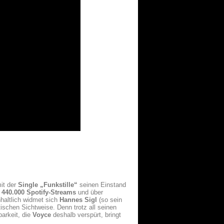
it der
Single „Funkstille“
seinen Einstand
t
440.000 Spotify-Streams
und über
nhaltlich widmet sich
Hannes Sigl
(so sein
ischen Sichtweise. Denn trotz all seinen
arkeit, die
Voyce
deshalb verspürt, bringt