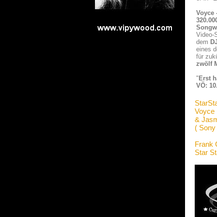
Voyce 
320.00
Songwr
Video-
dem
DJ
eines d
für zuk
zwölf
"
Erst h
VÖ: 10
StarSt
Voyce
& Jasm
( Sony
Frank 
Star S