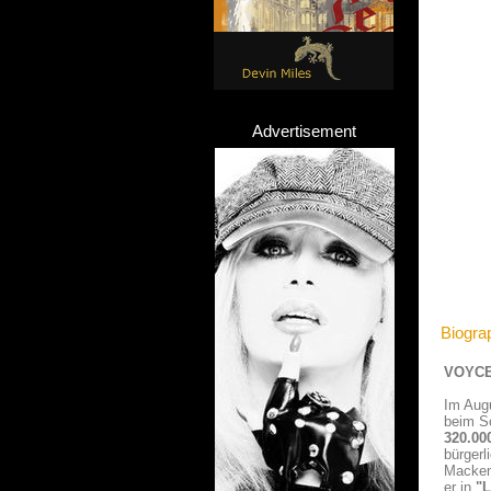
Advertisement
Biogra
VOYCE
Im Augu
beim S
320.00
bürgerl
Macken
er in
"L