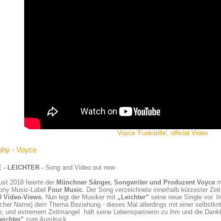
Voyce 'Funkstille', official Video
phy - Voyce
 - LEICHTER -
Song and Video out now
st 2018 feierte der
Münchner Sänger, Songwriter und Produzent Voyce
m
ony Music-Label
Four Music
. Der Song verzeichnete innerhalb kürzester Zei
0 Video-Views
. Nun legt der Musiker mit
„Leichter“
seine neue Single vor. I
icher Name) dem Thema Beziehung - dieses Mal allerdings mit einer selbstkrit
, und extremem Zeitmangel hält seine Lebenspartnerin zu ihm und die Dankb
eichter"
zum Ausdruck.