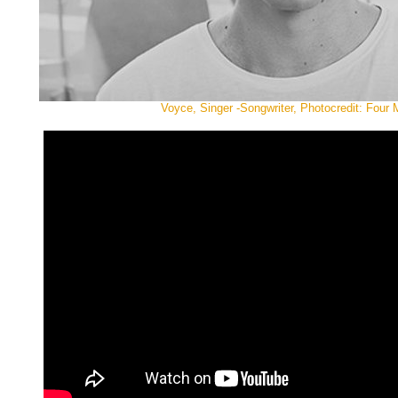
Voyce, Singer -Songwriter, Photocredit: Four 