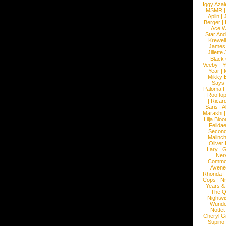
Iggy Azal
MSMR
Aplin
|
Berger
|
|
Ace W
Star An
Krewel
James
Jillett
Black
Veeby
|
Y
Year
|
Mikky 
Says
Paloma F
|
Roofto
|
Ricard
Saris
|
A
Marashi
Lilja Blo
Felidae
Second
Malinc
Oliver
Lary
|
G
Ner
Commo
Avene
Rhonda
Cops
|
N
Years &
The 
Nightwi
Wunde
Nottet
Cheryl G
Supino