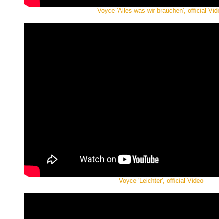
Voyce 'Alles was wir brauchen', official Vid
Voyce 'Leichter', official Video