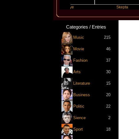
Swift
Katseye
Skepta
Categories / Entries
Music
215
Movie
46
Fashion
37
Arts
30
Literature
15
Business
20
Politic
22
Sience
2
Sport
18