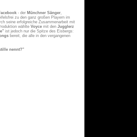
Facebook
- der
Münchner Sänger
,
eifelsfrei zu den ganz großen Playern im
ch seine erfolgreiche Zusammenarbeit mit
 Produktion wählte
Voyce
mit den
Jugglerz
le"
ist jedoch nur die Spitze des Eisbergs:
Songs
bereit, die alle in den vergangenen
tille nennt?"