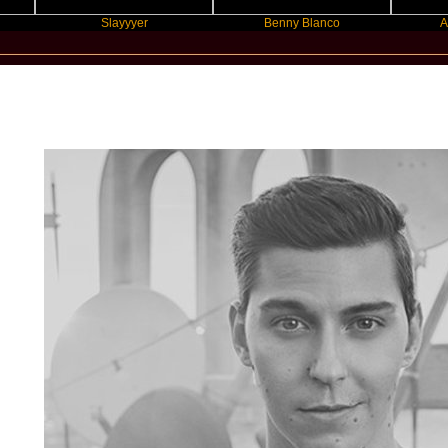
Slayyyer
Benny Blanco
Ariana Gr
New Star Statements / Voyce