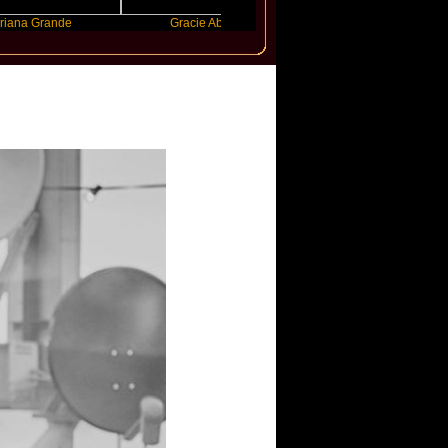
ande
Gracie Abrams
Machine Gun Kelly