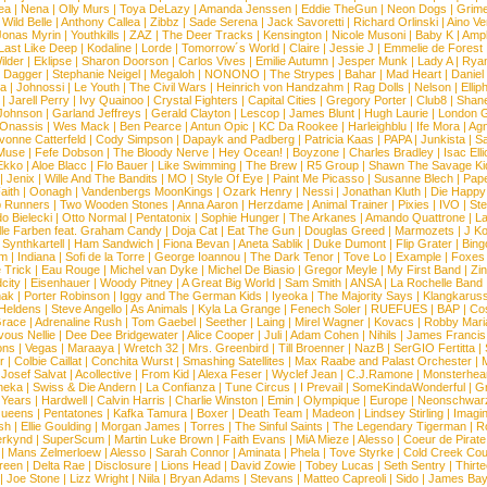
ea
|
Nena
|
Olly Murs
|
Toya DeLazy
|
Amanda Jenssen
|
Eddie TheGun
|
Neon Dogs
|
Grim
|
Wild Belle
|
Anthony Callea
|
Zibbz
|
Sade Serena
|
Jack Savoretti
|
Richard Orlinski
|
Aino V
Jonas Myrin
|
Youthkills
|
ZAZ
|
The Deer Tracks
|
Kensington
|
Nicole Musoni
|
Baby K
|
Ampl
Last Like Deep
|
Kodaline
|
Lorde
|
Tomorrow´s World
|
Claire
|
Jessie J
|
Emmelie de Forest
ilder
|
Eklipse
|
Sharon Doorson
|
Carlos Vives
|
Emilie Autumn
|
Jesper Munk
|
Lady A
|
Ryan
d Dagger
|
Stephanie Neigel
|
Megaloh
|
NONONO
|
The Strypes
|
Bahar
|
Mad Heart
|
Danie
la
|
Johnossi
|
Le Youth
|
The Civil Wars
|
Heinrich von Handzahm
|
Rag Dolls
|
Nelson
|
Ellip
|
Jarell Perry
|
Ivy Quainoo
|
Crystal Fighters
|
Capital Cities
|
Gregory Porter
|
Club8
|
Shane
e Johnson
|
Garland Jeffreys
|
Gerald Clayton
|
Lescop
|
James Blunt
|
Hugh Laurie
|
London 
 Onassis
|
Wes Mack
|
Ben Pearce
|
Antun Opic
|
KC Da Rookee
|
Harleighblu
|
Ife Mora
|
Ag
vonne Catterfeld
|
Cody Simpson
|
Dapayk and Padberg
|
Patricia Kaas
|
PAPA
|
Junkista
|
S
Muse
|
Fefe Dobson
|
The Bloody Nerve
|
Hey Ocean!
|
Boyzone
|
Charles Bradley
|
Isac Elli
Ekko
|
Aloe Blacc
|
Flo Bauer
|
Like Swimming
|
The Brew
|
R5 Group
|
Shawn The Savage Ki
|
Jenix
|
Wille And The Bandits
|
MO
|
Style Of Eye
|
Paint Me Picasso
|
Susanne Blech
|
Pape
aith
|
Oonagh
|
Vandenbergs MoonKings
|
Ozark Henry
|
Nessi
|
Jonathan Kluth
|
Die Happy
p Runners
|
Two Wooden Stones
|
Anna Aaron
|
Herzdame
|
Animal Trainer
|
Pixies
|
IVO
|
Ste
o Bielecki
|
Otto Normal
|
Pentatonix
|
Sophie Hunger
|
The Arkanes
|
Amando Quattrone
|
La
lle Farben feat. Graham Candy
|
Doja Cat
|
Eat The Gun
|
Douglas Greed
|
Marmozets
|
J K
|
Synthkartell
|
Ham Sandwich
|
Fiona Bevan
|
Aneta Sablik
|
Duke Dumont
|
Flip Grater
|
Bing
om
|
Indiana
|
Sofi de la Torre
|
George Ioannou
|
The Dark Tenor
|
Tove Lo
|
Example
|
Foxes
 Trick
|
Eau Rouge
|
Michel van Dyke
|
Michel De Biasio
|
Gregor Meyle
|
My First Band
|
Zi
city
|
Eisenhauer
|
Woody Pitney
|
A Great Big World
|
Sam Smith
|
ANSA
|
La Rochelle Band
hak
|
Porter Robinson
|
Iggy and The German Kids
|
Iyeoka
|
The Majority Says
|
Klangkaruss
 Heldens
|
Steve Angello
|
As Animals
|
Kyla La Grange
|
Fenech Soler
|
RUEFUES
|
BAP
|
Co
race
|
Adrenaline Rush
|
Tom Gaebel
|
Seether
|
Laing
|
Mirel Wagner
|
Kovacs
|
Robby Mari
vous Nellie
|
Dee Dee Bridgewater
|
Alice Cooper
|
Juli
|
Adam Cohen
|
Nihils
|
James Francis 
ns
|
Vegas
|
Maraaya
|
Wretch 32
|
Mrs. Greenbird
|
Till Broenner
|
NazB
|
SerGIO Fertitta
|
r
|
Colbie Caillat
|
Conchita Wurst
|
Smashing Satellites
|
Max Raabe and Palast Orchester
|
|
Josef Salvat
|
Acollective
|
From Kid
|
Alexa Feser
|
Wyclef Jean
|
C.J.Ramone
|
Monsterhea
neka
|
Swiss & Die Andern
|
La Confianza
|
Tune Circus
|
I Prevail
|
SomeKindaWonderful
|
Gr
 Years
|
Hardwell
|
Calvin Harris
|
Charlie Winston
|
Emin
|
Olympique
|
Europe
|
Neonschwar
Queens
|
Pentatones
|
Kafka Tamura
|
Boxer
|
Death Team
|
Madeon
|
Lindsey Stirling
|
Imagi
sh
|
Ellie Goulding
|
Morgan James
|
Torres
|
The Sinful Saints
|
The Legendary Tigerman
|
R
rkynd
|
SuperScum
|
Martin Luke Brown
|
Faith Evans
|
MiA Mieze
|
Alesso
|
Coeur de Pirate
|
Mans Zelmerloew
|
Alesso
|
Sarah Connor
|
Aminata
|
Phela
|
Tove Styrke
|
Cold Creek Cou
reen
|
Delta Rae
|
Disclosure
|
Lions Head
|
David Zowie
|
Tobey Lucas
|
Seth Sentry
|
Thirt
|
Joe Stone
|
Lizz Wright
|
Niila
|
Bryan Adams
|
Stevans
|
Matteo Capreoli
|
Sido
|
James Ba