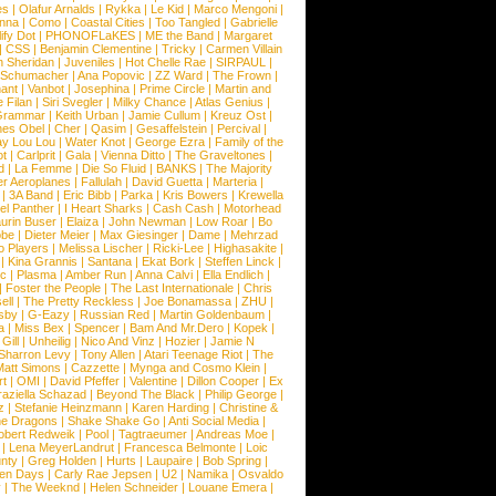
es
|
Olafur Arnalds
|
Rykka
|
Le Kid
|
Marco Mengoni
|
enna
|
Como
|
Coastal Cities
|
Too Tangled
|
Gabrielle
ify Dot
|
PHONOFLaKES
|
ME the Band
|
Margaret
|
CSS
|
Benjamin Clementine
|
Tricky
|
Carmen Villain
 Sheridan
|
Juveniles
|
Hot Chelle Rae
|
SIRPAUL
|
l Schumacher
|
Ana Popovic
|
ZZ Ward
|
The Frown
|
hant
|
Vanbot
|
Josephina
|
Prime Circle
|
Martin and
 Filan
|
Siri Svegler
|
Milky Chance
|
Atlas Genius
|
Grammar
|
Keith Urban
|
Jamie Cullum
|
Kreuz Ost
|
nes Obel
|
Cher
|
Qasim
|
Gesaffelstein
|
Percival
|
ay Lou Lou
|
Water Knot
|
George Ezra
|
Family of the
ot
|
Carlprit
|
Gala
|
Vienna Ditto
|
The Graveltones
|
d
|
La Femme
|
Die So Fluid
|
BANKS
|
The Majority
r Aeroplanes
|
Fallulah
|
David Guetta
|
Marteria
|
|
3A Band
|
Eric Bibb
|
Parka
|
Kris Bowers
|
Krewella
el Panther
|
I Heart Sharks
|
Cash Cash
|
Motorhead
urin Buser
|
Elaiza
|
John Newman
|
Low Roar
|
Bo
obe
|
Dieter Meier
|
Max Giesinger
|
Dame
|
Mehrzad
o Players
|
Melissa Lischer
|
Ricki-Lee
|
Highasakite
|
|
Kina Grannis
|
Santana
|
Ekat Bork
|
Steffen Linck
|
nc
|
Plasma
|
Amber Run
|
Anna Calvi
|
Ella Endlich
|
|
Foster the People
|
The Last Internationale
|
Chris
ell
|
The Pretty Reckless
|
Joe Bonamassa
|
ZHU
|
sby
|
G-Eazy
|
Russian Red
|
Martin Goldenbaum
|
a
|
Miss Bex
|
Spencer
|
Bam And Mr.Dero
|
Kopek
|
Gill
|
Unheilig
|
Nico And Vinz
|
Hozier
|
Jamie N
Sharron Levy
|
Tony Allen
|
Atari Teenage Riot
|
The
Matt Simons
|
Cazzette
|
Mynga and Cosmo Klein
|
rt
|
OMI
|
David Pfeffer
|
Valentine
|
Dillon Cooper
|
Ex
aziella Schazad
|
Beyond The Black
|
Philip George
|
z
|
Stefanie Heinzmann
|
Karen Harding
|
Christine &
ne Dragons
|
Shake Shake Go
|
Anti Social Media
|
obert Redweik
|
Pool
|
Tagtraeumer
|
Andreas Moe
|
|
Lena MeyerLandrut
|
Francesca Belmonte
|
Loic
nty
|
Greg Holden
|
Hurts
|
Laupaire
|
Bob Spring
|
een Days
|
Carly Rae Jepsen
|
U2
|
Namika
|
Osvaldo
y
|
The Weeknd
|
Helen Schneider
|
Louane Emera
|