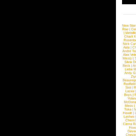
New Star
Rae
|
Cen
|
Metalli
Charli 
Rosenb
Nick Car
Aida
|
Ch
Andre Ta
Alex Vel
MissLi
|
Silvia D
Beck
|
An
Liebe M
Andy G
Ziy
Beaureg
Redfield
Slot
|
R
Lazee
Boys
|
R
Yolan
McDona
Mess
|
Toka
|
M
Hewitt
|
L
Lashes
Cherri
Cierra R
How
Devec
Chevin