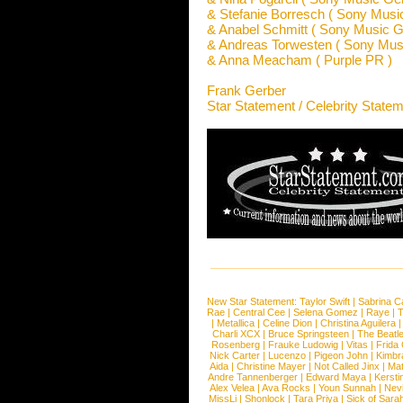
& Stefanie Borresch ( Sony Mus
& Anabel Schmitt ( Sony Music 
& Andreas Torwesten ( Sony Mu
& Anna Meacham ( Purple PR )
Frank Gerber
Star Statement / Celebrity State
New Star Statement:
Taylor Swift
|
Sabrina C
Rae
|
Central Cee
|
Selena Gomez
|
Raye
|
T
|
Metallica
|
Celine Dion
|
Christina Aguilera
Charli XCX
|
Bruce Springsteen
|
The Beatl
Rosenberg
|
Frauke Ludowig
|
Vitas
|
Frida
Nick Carter
|
Lucenzo
|
Pigeon John
|
Kimbr
Aida
|
Christine Mayer
|
Not Called Jinx
|
Ma
Andre Tannenberger
|
Edward Maya
|
Kersti
Alex Velea
|
Ava Rocks
|
Youn Sunnah
|
Nev
MissLi
|
Shonlock
|
Tara Priya
|
Sick of Sara