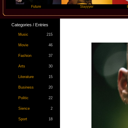
Future
Slayyyer
Benny Bla
Categories / Entries
Music
215
Movie
46
Fashion
37
Arts
30
Literature
15
Business
20
Politic
22
Sience
2
Sport
18