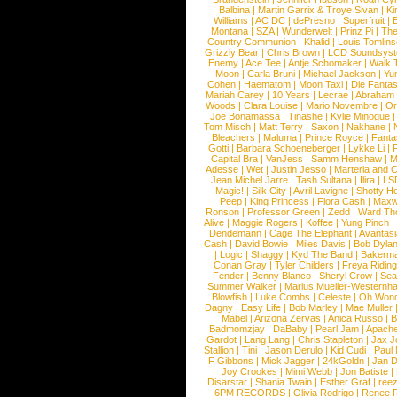
Balbina
|
Martin Garrix & Troye Sivan
|
Ki
Williams
|
AC DC
|
dePresno
|
Superfruit
|
Montana
|
SZA
|
Wunderwelt
|
Prinz Pi
|
The
Country Communion
|
Khalid
|
Louis Tomlin
Grizzly Bear
|
Chris Brown
|
LCD Soundsys
Enemy
|
Ace Tee
|
Antje Schomaker
|
Walk 
Moon
|
Carla Bruni
|
Michael Jackson
|
Yu
Cohen
|
Haematom
|
Moon Taxi
|
Die Fantas
Mariah Carey
|
10 Years
|
Lecrae
|
Abraham
Woods
|
Clara Louise
|
Mario Novembre
|
Or
Joe Bonamassa
|
Tinashe
|
Kylie Minogue
Tom Misch
|
Matt Terry
|
Saxon
|
Nakhane
|
Bleachers
|
Maluma
|
Prince Royce
|
Fanta
Gotti
|
Barbara Schoeneberger
|
Lykke Li
|
Capital Bra
|
VanJess
|
Samm Henshaw
|
M
Adesse
|
Wet
|
Justin Jesso
|
Marteria and 
Jean Michel Jarre
|
Tash Sultana
|
Ilira
|
LS
Magic!
|
Silk City
|
Avril Lavigne
|
Shotty H
Peep
|
King Princess
|
Flora Cash
|
Maxw
Ronson
|
Professor Green
|
Zedd
|
Ward T
Alive
|
Maggie Rogers
|
Koffee
|
Yung Pinch
Dendemann
|
Cage The Elephant
|
Avantas
Cash
|
David Bowie
|
Miles Davis
|
Bob Dyla
|
Logic
|
Shaggy
|
Kyd The Band
|
Bakerm
Conan Gray
|
Tyler Childers
|
Freya Ridin
Fender
|
Benny Blanco
|
Sheryl Crow
|
Sea
Summer Walker
|
Marius Mueller-Westernh
Blowfish
|
Luke Combs
|
Celeste
|
Oh Won
Dagny
|
Easy Life
|
Bob Marley
|
Mae Muller
Mabel
|
Arizona Zervas
|
Anica Russo
|
B
Badmomzjay
|
DaBaby
|
Pearl Jam
|
Apach
Gardot
|
Lang Lang
|
Chris Stapleton
|
Jax J
Stallion
|
Tini
|
Jason Derulo
|
Kid Cudi
|
Paul
F Gibbons
|
Mick Jagger
|
24kGoldn
|
Jan D
Joy Crookes
|
Mimi Webb
|
Jon Batiste
|
Disarstar
|
Shania Twain
|
Esther Graf
|
ree
6PM RECORDS
|
Olivia Rodrigo
|
Renee 