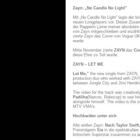
Zayn: „No Candle No Light”
Mit „No Candle No Light” legte der b
neuen Longplayers vor. Dieser Zusam
der Rapperin („eine meiner absoluten
von Zayn mitgeschrieben und erzähl
zierte Zayn das Cover von Vogue UK 
wurde.
Mitte November zierte
ZAYN
das
Co
diese Ehre zu Teil wurde.
ZAYN – LET ME
Let Me,"
the new single from ZAYN,
production duo who worked with ZAYN
between Jungle City and Jimi Hendrix
The video for the track was creativ
Padilha
(Narcos, Robocop) to see his 
alongside himself. The video is the s
MTV VMA's.
Hochkaräter unter sich
Alle wollen Zayn:
Nach Taylor Swift
Preisträgerin
Sia
in die spektakuläre
britischen Superstar zusammen zu ar