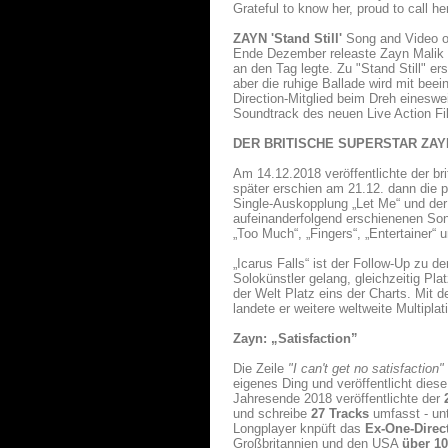
Grateful to know her, proud to call her
ZAYN 'Stand Still'
Song and Video o
Ende Dezember releaste Zayn Malik 
an den Tag legte. Zu "Stand Still" e
aber die ruhige Ballade wird mit be
Direction-Mitglied beim Dreh einesw
Soundtrack des neuen Live Action Fil
DER BRITISCHE SUPERSTAR ZAY
Am 14.12.2018 veröffentlichte der br
später erschien am 21.12. dann die p
Single-Auskopplung „Let Me“ und der 
aufeinanderfolgend erschienenen Song
„Too Much“, „Fingers“, „Entertainer“
„Icarus Falls“ ist der Follow-Up zu 
Solokünstler gelang, gleichzeitig Pla
der Welt Platz eins der Charts. Mit d
landete er weitere weltweite Multiplati
Zayn: „Satisfaction”
Die Zeile
"I can't get no satisfaction"
eigenes Ding und veröffentlicht die
Jahresende 2018 veröffentlichte der
und schreibe
27 Tracks
umfasst - un
Longplayer knpüft das
Ex-One-Direct
Großbritannien und den USA
über 10