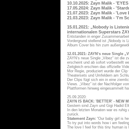
10.10.2025: Zayn Malik - 'EYE
17.05.2024: Zayn Malik - 'Star
21.07.2023: Zayn Malik - 'Love
21.03.2023: Zayn Malik - 'I'm 
15.01.2021: „Nobody is Listeni
internationalen Superstars ZA
Entstanden in enger Zusammenarbeit 
Vordergrund stellend ist „Nobody is 
Album Cover bis hin zum außergewö
12.01.2021: ZAYN‘s neue Single „V
ZAYN‘s neue Single „Vibez“ ist die z
erscheint und ab sofort vorbestellt w
Zeitgleich erschien das offizielle V
Mor Regie, produziert wurde der Cli
Theatersets und Umfeldern am Schlu
Der Clips fügt sich ein in eine ziem
Views. „Vibez” ist der Nachfolger von
Plattformen hinweg eingesammelt hat
25.09.2020:
ZAYN IS BACK: 'BETTER' - NEW 
Gestern sind Zayn und Gigi Hadid Elt
In den letzten Monaten war es ruhig 
zurück.
Statement Zayn:
“Our baby girl is he
To try put into words how i am feelin
The love I feel for this tiny human i