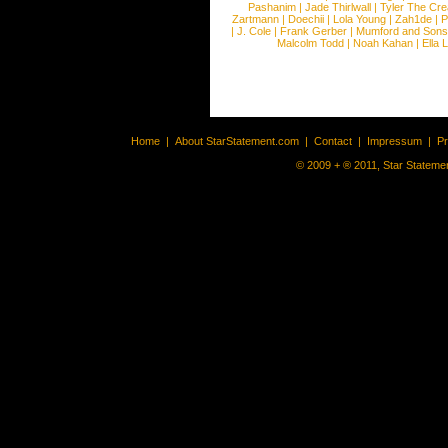
Pashanim
|
Jade Thirlwall
|
Tyler The Cre
Zartmann
|
Doechii
|
Lola Young
|
Zah1de
|
P
|
J. Cole
|
Frank Gerber
|
Mumford and Sons
Malcolm Todd
|
Noah Kahan
|
Ella 
Home
|
About StarStatement.com
|
Contact
|
Impressum
|
P
© 2009 + ® 2011, Star Statemen