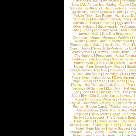
|
Ricardo Bielecki
|
Otto Normal
|
Pentatoni
Saris
|
Alle Farben feat. Graham Candy
|
Do
Marashi
|
Synthkartell
|
Ham Sandwich
|
Fio
Lilja Bloom
|
Indiana
|
Sofi de la Torre
|
Georg
Felidae Trick
|
Eau Rouge
|
Michel van Dy
Secondcity
|
Eisenhauer
|
Woody Pitney
|
A
Malinchak
|
Porter Robinson
|
Iggy and Th
Oliver Heldens
|
Steve Angello
|
As Animal
Lary
|
Grace
|
Adrenaline Rush
|
Tom Gaeb
Nervous Nellie
|
Dee Dee Bridgewater
|
Commons
|
Vegas
|
Maraaya
|
Wretch 32
Avener
|
Colbie Caillat
|
Conchita Wurst
|
Rhonda
|
Josef Salvat
|
Acollective
|
From Ki
Cops
|
Nneka
|
Swiss & Die Andern
|
La Conf
Years & Years
|
Hardwell
|
Calvin Harris
|
Ch
The Queens
|
Pentatones
|
Kafka Tamura
Nightwish
|
Ellie Goulding
|
Morgan James
Wunderkynd
|
SuperScum
|
Martin Luke 
Nottet
|
Mans Zelmerloew
|
Alesso
|
Sarah
Cheryl Green
|
Delta Rae
|
Disclosure
|
Lion
Supino
|
Joe Stone
|
Lizz Wright
|
Niila
|
Br
Troye Sivan
|
Kelvin Jones
|
David Garrett
Blige
|
Shana Pearson
|
Felix Jaehn
|
Katy 
Findlay
|
Neil Thomas
|
Jack Garratt
|
The L
Seconds Of Summer
|
Elton John
|
Fall Ou
Kygo
|
Jonas Blue
|
Alessia Cara
|
The Cha
Sara
|
Billy
|
Ollie Gabriel
|
Lucas Newman
Axwel & Ingrosso
|
Alicia Keys
|
Justin Ti
Eagulls
|
Johannes Oerding
|
Calvin Harris 
Posner
|
Brooke Candy
|
The Lumineers
|
Gavin DeGraw
|
MIA
|
Norma Jean Mart
Ferguson
|
Ricky Martin
|
Juicy J & Kany
Berry
|
John Legend
|
The Chemical Broth
Pillath
|
Alma
|
LaBrassBanda
|
Luke Chris
Martin Garrix
|
Snakeships & MO
|
Louka
|
D
Hotel
|
Peter Maffay
|
Highly Suspect
|
K
Stargate
|
Joey Badass
|
Gretta Ray
|
Samed
Brandenstein
|
Jennifer Hudson
|
Noah Cy