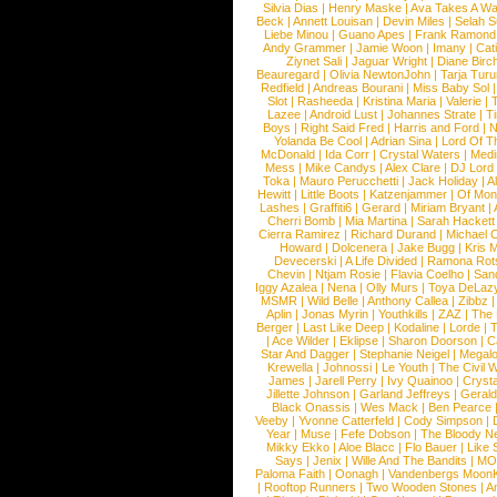
Silvia Dias
|
Henry Maske
|
Ava Takes A Wa
Beck
|
Annett Louisan
|
Devin Miles
|
Selah 
Liebe Minou
|
Guano Apes
|
Frank Ramond
Andy Grammer
|
Jamie Woon
|
Imany
|
Cat
Ziynet Sali
|
Jaguar Wright
|
Diane Birc
Beauregard
|
Olivia NewtonJohn
|
Tarja Tur
Redfield
|
Andreas Bourani
|
Miss Baby Sol
Slot
|
Rasheeda
|
Kristina Maria
|
Valerie
|
Lazee
|
Android Lust
|
Johannes Strate
|
T
Boys
|
Right Said Fred
|
Harris and Ford
|
N
Yolanda Be Cool
|
Adrian Sina
|
Lord Of T
McDonald
|
Ida Corr
|
Crystal Waters
|
Medi
Mess
|
Mike Candys
|
Alex Clare
|
DJ Lord
Toka
|
Mauro Perucchetti
|
Jack Holiday
|
A
Hewitt
|
Little Boots
|
Katzenjammer
|
Of Mon
Lashes
|
Graffiti6
|
Gerard
|
Miriam Bryant
|
Cherri Bomb
|
Mia Martina
|
Sarah Hackett
Cierra Ramirez
|
Richard Durand
|
Michael C
Howard
|
Dolcenera
|
Jake Bugg
|
Kris 
Devecerski
|
A Life Divided
|
Ramona Rots
Chevin
|
Ntjam Rosie
|
Flavia Coelho
|
San
Iggy Azalea
|
Nena
|
Olly Murs
|
Toya DeLaz
MSMR
|
Wild Belle
|
Anthony Callea
|
Zibbz
Aplin
|
Jonas Myrin
|
Youthkills
|
ZAZ
|
The 
Berger
|
Last Like Deep
|
Kodaline
|
Lorde
|
|
Ace Wilder
|
Eklipse
|
Sharon Doorson
|
C
Star And Dagger
|
Stephanie Neigel
|
Megal
Krewella
|
Johnossi
|
Le Youth
|
The Civil 
James
|
Jarell Perry
|
Ivy Quainoo
|
Crysta
Jillette Johnson
|
Garland Jeffreys
|
Gerald
Black Onassis
|
Wes Mack
|
Ben Pearce
Veeby
|
Yvonne Catterfeld
|
Cody Simpson
|
Year
|
Muse
|
Fefe Dobson
|
The Bloody N
Mikky Ekko
|
Aloe Blacc
|
Flo Bauer
|
Like
Says
|
Jenix
|
Wille And The Bandits
|
MO
Paloma Faith
|
Oonagh
|
Vandenbergs Moon
|
Rooftop Runners
|
Two Wooden Stones
|
A