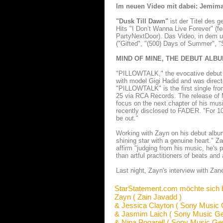
Im neuen Video mit dabei: Jemima
"Dusk Till Dawn"
ist der Titel des
Hits "I Don’t Wanna Live Forever" (fe
PartyNextDoor). Das Video, in dem u
("Gifted", "(500) Days of Summer", "S
MIND OF MINE, THE DEBUT ALBU
"PILLOWTALK," the evocative debut s
with model Gigi Hadid and was direc
"PILLOWTALK" is the first single fr
25 via RCA Records. The release of 
focus on the next chapter of his music
recently disclosed to FADER. "For 10 
be out."
Working with Zayn on his debut album
shining star with a genuine heart." Z
affirm "judging from his music, he's
than artful practitioners of beats an
Last night, Zayn's interview with Za
StarStatement.com möchte sich 
Zayn ( Zain Javadd )
& Jessica Clayton ( Sony Music
& Jasmim Laich ( Sony Music G
& Nina Pogarell ( Sony Music Ge