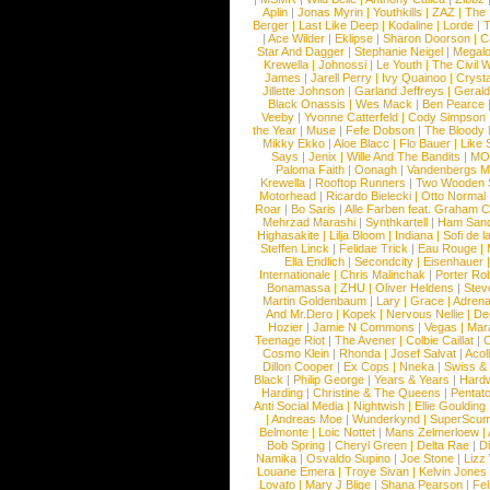
Aplin
|
Jonas Myrin
|
Youthkills
|
ZAZ
|
The 
Berger
|
Last Like Deep
|
Kodaline
|
Lorde
|
|
Ace Wilder
|
Eklipse
|
Sharon Doorson
|
C
Star And Dagger
|
Stephanie Neigel
|
Megal
Krewella
|
Johnossi
|
Le Youth
|
The Civil 
James
|
Jarell Perry
|
Ivy Quainoo
|
Crysta
Jillette Johnson
|
Garland Jeffreys
|
Gerald
Black Onassis
|
Wes Mack
|
Ben Pearce
Veeby
|
Yvonne Catterfeld
|
Cody Simpson
the Year
|
Muse
|
Fefe Dobson
|
The Bloody
Mikky Ekko
|
Aloe Blacc
|
Flo Bauer
|
Like
Says
|
Jenix
|
Wille And The Bandits
|
MO
Paloma Faith
|
Oonagh
|
Vandenbergs M
Krewella
|
Rooftop Runners
|
Two Wooden 
Motorhead
|
Ricardo Bielecki
|
Otto Normal
Roar
|
Bo Saris
|
Alle Farben feat. Graham 
Mehrzad Marashi
|
Synthkartell
|
Ham San
Highasakite
|
Lilja Bloom
|
Indiana
|
Sofi de l
Steffen Linck
|
Felidae Trick
|
Eau Rouge
|
Ella Endlich
|
Secondcity
|
Eisenhauer
Internationale
|
Chris Malinchak
|
Porter Ro
Bonamassa
|
ZHU
|
Oliver Heldens
|
Stev
Martin Goldenbaum
|
Lary
|
Grace
|
Adrena
And Mr.Dero
|
Kopek
|
Nervous Nellie
|
De
Hozier
|
Jamie N Commons
|
Vegas
|
Mar
Teenage Riot
|
The Avener
|
Colbie Caillat
|
C
Cosmo Klein
|
Rhonda
|
Josef Salvat
|
Acol
Dillon Cooper
|
Ex Cops
|
Nneka
|
Swiss &
Black
|
Philip George
|
Years & Years
|
Hardw
Harding
|
Christine & The Queens
|
Pentat
Anti Social Media
|
Nightwish
|
Ellie Goulding
|
Andreas Moe
|
Wunderkynd
|
SuperScu
Belmonte
|
Loic Nottet
|
Mans Zelmerloew
|
Bob Spring
|
Cheryl Green
|
Delta Rae
|
D
Namika
|
Osvaldo Supino
|
Joe Stone
|
Lizz
Louane Emera
|
Troye Sivan
|
Kelvin Jones
Lovato
|
Mary J Blige
|
Shana Pearson
|
Fel