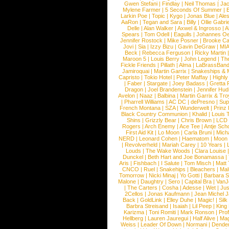
Gwen Stefani
|
Findlay
|
Neil Thomas
|
Jac
Mylene Farmer
|
5 Seconds Of Summer
|
Larkin Poe
|
Topic
|
Kygo
|
Jonas Blue
|
Ale
AaRon
|
Tegan and Sara
|
Billy
|
Ollie Gabrie
Delle
|
Alan Walker
|
Axwel & Ingrosso
|
A
Spears
|
Tom Odell
|
Eagulls
|
Johannes Oe
Jennifer Rostock
|
Mike Posner
|
Brooke C
Jovi
|
Sia
|
Izzy Bizu
|
Gavin DeGraw
|
MIA
Beck
|
Rebecca Ferguson
|
Ricky Martin
Maroon 5
|
Louis Berry
|
John Legend
|
The
Fickle Friends
|
Pillath
|
Alma
|
LaBrassBan
Jamiroquai
|
Martin Garrix
|
Snakeships &
Capristo
|
Tokio Hotel
|
Peter Maffay
|
Highly
|
Faber
|
Stargate
|
Joey Badass
|
Gretta
Dragon
|
Joel Brandenstein
|
Jennifer Hu
Avelon
|
Naaz
|
Balbina
|
Martin Garrix & Tr
|
Pharrell Williams
|
AC DC
|
dePresno
|
Sup
French Montana
|
SZA
|
Wunderwelt
|
Prinz 
Black Country Communion
|
Khalid
|
Louis 
Shins
|
Grizzly Bear
|
Chris Brown
|
LCD 
Rogers
|
Arch Enemy
|
Ace Tee
|
Antje Sc
First Aid Kit
|
Lo Moon
|
Carla Bruni
|
Mich
NERD
|
Leonard Cohen
|
Haematom
|
Moon 
|
Revolverheld
|
Mariah Carey
|
10 Years
|
Louds
|
The Wake Woods
|
Clara Louise
Dunckel
|
Beth Hart and Joe Bonamassa
|
Aris
|
Fishbach
|
I Salute
|
Tom Misch
|
Matt 
CNCO
|
Ruel
|
Snakehips
|
Bleachers
|
Ma
Tomorrow
|
Nicki Minaj
|
Yo Gotti
|
Barbara 
Malone
|
Daughtry
|
Sero
|
Capital Bra
|
VanJ
|
The Carters
|
Cosha
|
Adesse
|
Wet
|
Jus
2Cellos
|
Jonas Kaufmann
|
Jean Michel J
Back
|
GoldLink
|
Elley Duhe
|
Magic!
|
Silk
Barbra Streisand
|
Isaiah
|
Lil Peep
|
King
Karizma
|
Toni Romiti
|
Mark Ronson
|
Pro
Hellberg
|
Lauren Jauregui
|
Half Alive
|
Mag
Weiss
|
Leader Of Down
|
Normani
|
Dende