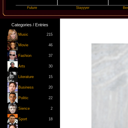
Future
Slayyyer
Benny Blanco
Categories / Entries
Music
215
Movie
46
Fashion
37
Arts
30
Literature
15
Business
20
Politic
22
Sience
2
Sport
18