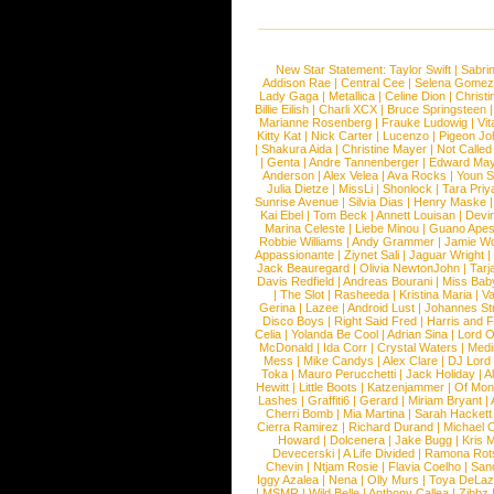
New Star Statement:
Taylor Swift
|
Sabri
Addison Rae
|
Central Cee
|
Selena Gomez
Lady Gaga
|
Metallica
|
Celine Dion
|
Christi
Billie Eilish
|
Charli XCX
|
Bruce Springsteen
Marianne Rosenberg
|
Frauke Ludowig
|
Vit
Kitty Kat
|
Nick Carter
|
Lucenzo
|
Pigeon Jo
|
Shakura Aida
|
Christine Mayer
|
Not Called
|
Genta
|
Andre Tannenberger
|
Edward Ma
Anderson
|
Alex Velea
|
Ava Rocks
|
Youn 
Julia Dietze
|
MissLi
|
Shonlock
|
Tara Priy
Sunrise Avenue
|
Silvia Dias
|
Henry Maske
Kai Ebel
|
Tom Beck
|
Annett Louisan
|
Devin
Marina Celeste
|
Liebe Minou
|
Guano Ape
Robbie Williams
|
Andy Grammer
|
Jamie W
Appassionante
|
Ziynet Sali
|
Jaguar Wright
Jack Beauregard
|
Olivia NewtonJohn
|
Tarj
Davis Redfield
|
Andreas Bourani
|
Miss Bab
|
The Slot
|
Rasheeda
|
Kristina Maria
|
Va
Gerina
|
Lazee
|
Android Lust
|
Johannes St
Disco Boys
|
Right Said Fred
|
Harris and 
Celia
|
Yolanda Be Cool
|
Adrian Sina
|
Lord O
McDonald
|
Ida Corr
|
Crystal Waters
|
Medi
Mess
|
Mike Candys
|
Alex Clare
|
DJ Lord
Toka
|
Mauro Perucchetti
|
Jack Holiday
|
A
Hewitt
|
Little Boots
|
Katzenjammer
|
Of Mon
Lashes
|
Graffiti6
|
Gerard
|
Miriam Bryant
|
Cherri Bomb
|
Mia Martina
|
Sarah Hackett
Cierra Ramirez
|
Richard Durand
|
Michael C
Howard
|
Dolcenera
|
Jake Bugg
|
Kris 
Devecerski
|
A Life Divided
|
Ramona Rots
Chevin
|
Ntjam Rosie
|
Flavia Coelho
|
San
Iggy Azalea
|
Nena
|
Olly Murs
|
Toya DeLa
|
MSMR
|
Wild Belle
|
Anthony Callea
|
Zibbz