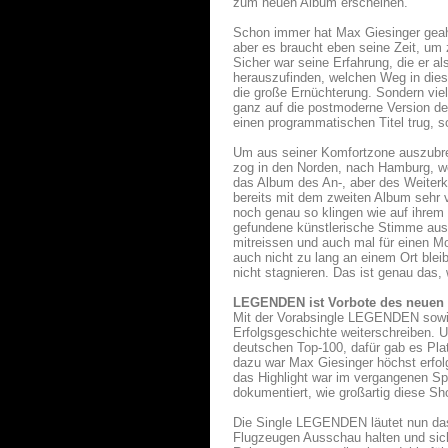
zum neuen Album erscheinen.
Schon immer hat Max Giesinger geahnt
aber es braucht eben seine Zeit, um
Sicher war seine Erfahrung, die er a
herauszufinden, welchen Weg in diese
die große Ernüchterung. Sondern viel
ganz auf die postmoderne Version d
einen programmatischen Titel trug, s
Um aus seiner Komfortzone auszubrec
zog in den Norden, nach Hamburg, wo 
das Album des An-, aber des Weiter
bereits mit dem zweiten Album sehr v
noch genau so klingen wie auf ihrem
gefundene künstlerische Stimme ausfo
mitreissen und auch mal für einen Mo
auch nicht zu lang an einem Ort blei
nicht stagnieren. Das ist genau das
LEGENDEN ist Vorbote des neuen
Mit der Vorabsingle LEGENDEN sowi
Erfolgsgeschichte weiterschreiben
deutschen Top-100, dafür gab es Pl
dazu war Max Giesinger höchst erfolg
das Highlight war im vergangenen S
dokumentiert, wie großartig diese Sh
Die Single LEGENDEN läutet nun das 
Flugzeugen Ausschau halten und sich