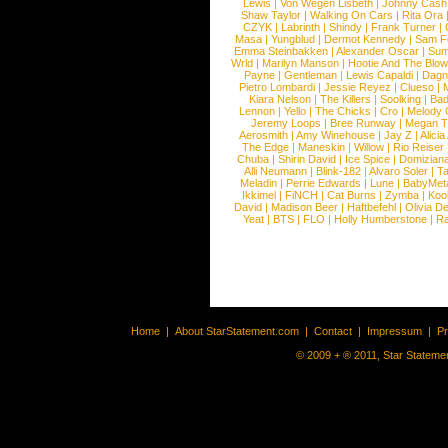
Lewis
|
Von Wegen Lisbeth
|
Johnny Cash
Shaw Taylor
|
Walking On Cars
|
Rita Ora
CZYK
|
Labrinth
|
Shindy
|
Frank Turner
|
Masa
|
Yungblud
|
Dermot Kennedy
|
Sam F
Emma Steinbakken
|
Alexander Oscar
|
Sum
Wrld
|
Marilyn Manson
|
Hootie And The Blow
Payne
|
Gentleman
|
Lewis Capaldi
|
Dag
Pietro Lombardi
|
Jessie Reyez
|
Clueso
|
Kiara Nelson
|
The Killers
|
Soolking
|
Ba
Lennon
|
Yello
|
The Chicks
|
Cro
|
Melody 
Jeremy Loops
|
Bree Runway
|
Megan Th
Aerosmith
|
Amy Winehouse
|
Jay Z
|
Alici
The Edge
|
Maneskin
|
Willow
|
Rio Reiser
Chuba
|
Shirin David
|
Ice Spice
|
Domizian
Alli Neumann
|
Blink-182
|
Alvaro Soler
|
T
Meladin
|
Perrie Edwards
|
Lune
|
BabyMet
Ikkimel
|
FiNCH
|
Cat Burns
|
Zymba
|
Koo
David
|
Madison Beer
|
Haftbefehl
|
Olivia D
Yeat
|
BTS
|
FLO
|
Holly Humberstone
|
Ra
Home
|
About StarStatement.com
|
Contact
|
Impressum
|
P
© 2009 + ® 2011, Star Statemen