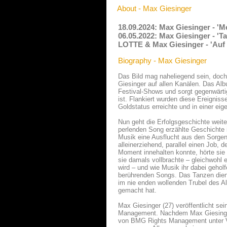
About - Max Giesinger
18.09.2024: Max Giesinger - '
06.05.2022: Max Giesinger - 'T
LOTTE & Max Giesinger - 'Auf
Biography - Max Giesinger
Das Bild mag naheliegend sein, doch
Giesinger auf allen Kanälen. Das Al
Festival-Shows und sorgt gegenwärti
ist. Flankiert wurden diese Ereignis
Goldstatus erreichte und in einer e
Nun geht die Erfolgsgeschichte weite
perlenden Song erzählte Geschichte i
Musik eine Ausflucht aus den Sorgen
alleinerziehend, parallel einen Job
Moment innehalten konnte, hörte sie 
sie damals vollbrachte – gleichwohl e
wird – und wie Musik ihr dabei gehol
berührenden Songs. Das Tanzen dient
im nie enden wollenden Trubel des Al
gemacht hat.
Max Giesinger (27) veröffentlicht se
Management. Nachdem Max Giesinger s
von BMG Rights Management unter Ver