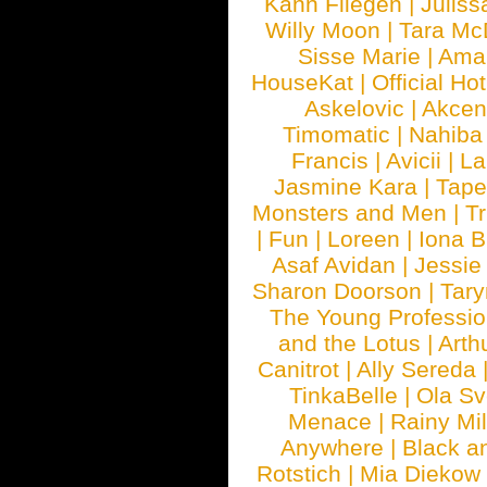
Kann Fliegen
|
Juliss
Willy Moon
|
Tara Mc
Sisse Marie
|
Ama
HouseKat
|
Official Ho
Askelovic
|
Akcen
Timomatic
|
Nahiba
Francis
|
Avicii
|
La
Jasmine Kara
|
Tape
Monsters and Men
|
Tr
|
Fun
|
Loreen
|
Iona 
Asaf Avidan
|
Jessie
Sharon Doorson
|
Tar
The Young Professio
and the Lotus
|
Arth
Canitrot
|
Ally Sereda
TinkaBelle
|
Ola S
Menace
|
Rainy Mi
Anywhere
|
Black a
Rotstich
|
Mia Diekow