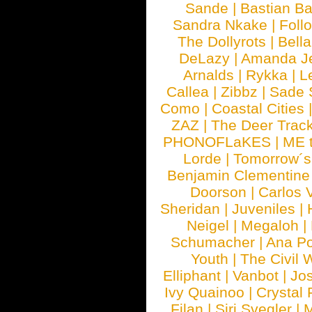
Sande
|
Bastian B
Sandra Nkake
|
Foll
The Dollyrots
|
Bell
DeLazy
|
Amanda J
Arnalds
|
Rykka
|
L
Callea
|
Zibbz
|
Sade 
Como
|
Coastal Cities
ZAZ
|
The Deer Trac
PHONOFLaKES
|
ME 
Lorde
|
Tomorrow´s
Benjamin Clementine
Doorson
|
Carlos 
Sheridan
|
Juveniles
|
Neigel
|
Megaloh
|
Schumacher
|
Ana P
Youth
|
The Civil 
Elliphant
|
Vanbot
|
Jo
Ivy Quainoo
|
Crystal 
Filan
|
Siri Svegler
|
M