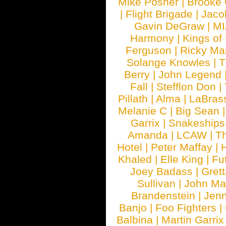
Mike Posner
|
Brooke
|
Flight Brigade
|
Jaco
Gavin DeGraw
|
MI
Harmony
|
Kings of
Ferguson
|
Ricky Mar
Solange Knowles
|
T
Berry
|
John Legend
Fall
|
Stefflon Don
|
Pillath
|
Alma
|
LaBras
Melanie C
|
Big Sean
Garrix
|
Snakeship
Amanda
|
LCAW
|
T
Hotel
|
Peter Maffay
|
Khaled
|
Elle King
|
Fu
Joey Badass
|
Gret
Sullivan
|
John Ma
Brandenstein
|
Jenn
Banjo
|
Foo Fighters
|
Balbina
|
Martin Garrix