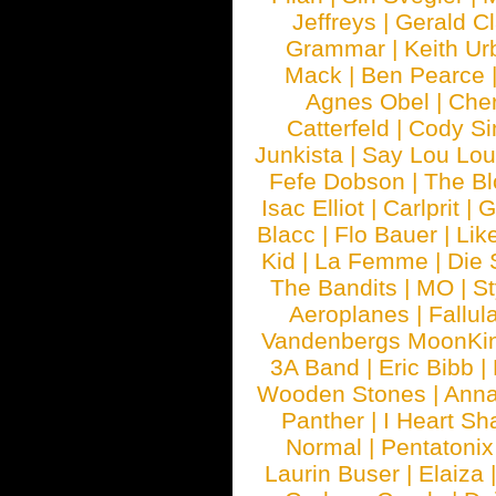
Jeffreys
|
Gerald C
Grammar
|
Keith Ur
Mack
|
Ben Pearce
Agnes Obel
|
Che
Catterfeld
|
Cody S
Junkista
|
Say Lou Lou
Fefe Dobson
|
The Bl
Isac Elliot
|
Carlprit
|
G
Blacc
|
Flo Bauer
|
Lik
Kid
|
La Femme
|
Die 
The Bandits
|
MO
|
St
Aeroplanes
|
Fallul
Vandenbergs MoonKi
3A Band
|
Eric Bibb
|
Wooden Stones
|
Anna
Panther
|
I Heart Sh
Normal
|
Pentatonix
Laurin Buser
|
Elaiza