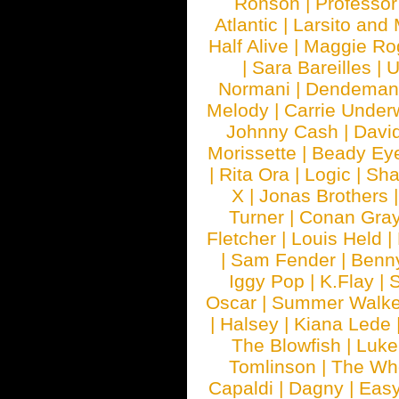
Ronson
|
Professo
Atlantic
|
Larsito and
Half Alive
|
Maggie Ro
|
Sara Bareilles
|
Normani
|
Dendeman
Melody
|
Carrie Unde
Johnny Cash
|
Davi
Morissette
|
Beady Ey
|
Rita Ora
|
Logic
|
Sha
X
|
Jonas Brothers
Turner
|
Conan Gra
Fletcher
|
Louis Held
|
|
Sam Fender
|
Benn
Iggy Pop
|
K.Flay
|
Oscar
|
Summer Walke
|
Halsey
|
Kiana Lede
The Blowfish
|
Luk
Tomlinson
|
The Wh
Capaldi
|
Dagny
|
Easy