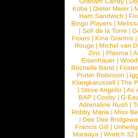
Graham Candy
|
Do
Kobe
|
Dieter Meier
|
M
Ham Sandwich
|
Fi
Bingo Players
|
Meliss
|
Sofi de la Torre
|
G
Foxes
|
Kina Grannis
Rouge
|
Michel van 
Zinc
|
Plasma
|
A
Eisenhauer
|
Woody
Rochelle Band
|
Foste
Porter Robinson
|
Ig
Klangkarussell
|
The P
|
Steve Angello
|
As 
BAP
|
Cosby
|
G-Ea
Adrenaline Rush
|
T
Robby Maria
|
Miss B
|
Dee Dee Bridgewa
Francis Gill
|
Unheilig
Maraaya
|
Wretch 32