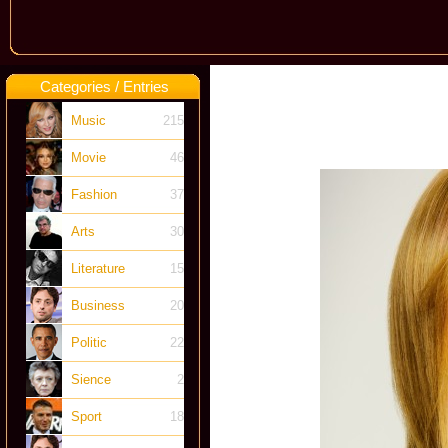
Categories / Entries
Music
215
Movie
46
Fashion
37
Arts
30
Literature
15
Business
20
Politic
22
Sience
2
Sport
18