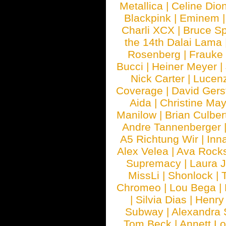
Metallica
|
Celine Dio
Blackpink
|
Eminem
Charli XCX
|
Bruce Sp
the 14th Dalai Lama
Rosenberg
|
Frauke
Bucci
|
Heiner Meyer
|
Nick Carter
|
Lucen
Coverage
|
David Gers
Aida
|
Christine May
Manilow
|
Brian Culber
Andre Tannenberger
A5 Richtung Wir
|
Inn
Alex Velea
|
Ava Rock
Supremacy
|
Laura 
MissLi
|
Shonlock
|
Chromeo
|
Lou Bega
|
|
Silvia Dias
|
Henry
Subway
|
Alexandra 
Tom Beck
|
Annett L