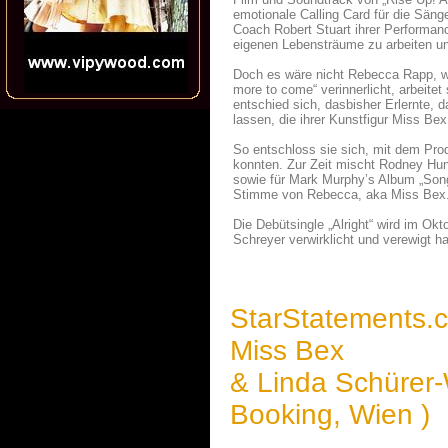
emotionale Calling Card für die Säng
Coach Robert Stuart ihrer Performan
eigenen Lebensträume zu arbeiten un
Doch es wäre nicht Rebecca Rapp, wür
more to come“ verinnerlicht, arbeite
entschied sich, dasbisher Erlernte, 
lassen, die ihrer Kunstfigur Miss Bex
So entschloss sie sich, mit dem Pr
konnten. Zur Zeit mischt Rodney Hunt
sowie für Mark Murphy’s Album „Son
Stimme von Rebecca, aka Miss Bex
Die Debütsingle „Alright“ wird im Ok
Schreyer verwirklicht und verewigt h
StarStatements.
Miss Bex
& Linda Schürer
Booking, Wien )