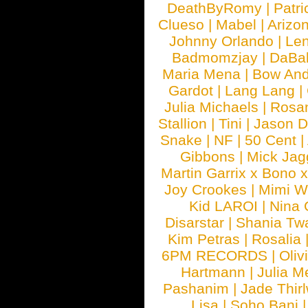
DeathByRomy
|
Patri
Clueso
|
Mabel
|
Arizo
Johnny Orlando
|
Len
Badmomzjay
|
DaBa
Maria Mena
|
Bow And
Gardot
|
Lang Lang
|
Julia Michaels
|
Rosa
Stallion
|
Tini
|
Jason D
Snake
|
NF
|
50 Cent
|
Gibbons
|
Mick Jag
Martin Garrix x Bono 
Joy Crookes
|
Mimi 
Kid LAROI
|
Nina
Disarstar
|
Shania Tw
Kim Petras
|
Rosalia
6PM RECORDS
|
Oliv
Hartmann
|
Julia M
Pashanim
|
Jade Thirl
Lisa
|
Soho Bani