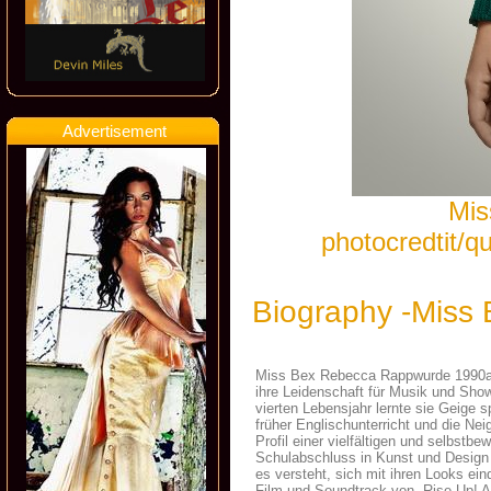
Advertisement
Mis
photocredtit/
Biography -Miss
Miss Bex Rebecca Rappwurde 1990als
ihre Leidenschaft für Musik und Sho
vierten Lebensjahr lernte sie Geige 
früher Englischunterricht und die N
Profil einer vielfältigen und selbst
Schulabschluss in Kunst und Design 
es versteht, sich mit ihren Looks ei
Film und Soundtrack von „Rise Up! An