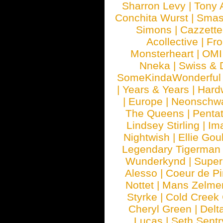
Sharron Levy
|
Tony 
Conchita Wurst
|
Smash
Simons
|
Cazzette
Acollective
|
Fr
Monsterheart
|
OMI
Nneka
|
Swiss & 
SomeKindaWonderful
|
Years & Years
|
Hard
|
Europe
|
Neonschw
The Queens
|
Penta
Lindsey Stirling
|
Im
Nightwish
|
Ellie Gou
Legendary Tigerman
Wunderkynd
|
Supe
Alesso
|
Coeur de Pi
Nottet
|
Mans Zelme
Styrke
|
Cold Creek
Cheryl Green
|
Delt
Lucas
|
Seth Sentr