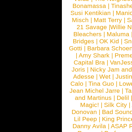
Bonamassa
|
Tinash
Susi Kentikian
|
Manic
Misch
|
Matt Terry
|
S
21 Savage
|
Willie 
Bleachers
|
Maluma
Bridges
|
OK Kid
|
Sn
Gotti
|
Barbara Schoe
|
Amy Shark
|
Prem
Capital Bra
|
VanJes
Joris
|
Nicky Jam and 
Adesse
|
Wet
|
Justi
Calo
|
Tina Guo
|
Low
Jean Michel Jarre
|
Ta
and Martinus
|
Delil
Magic!
|
Silk City
|
Donovan
|
Bad Soun
Lil Peep
|
King Princ
Danny Avila
|
ASAP 