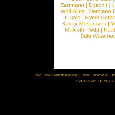
Zartmann
|
Doechii
|
L
Wolf Alice
|
Damiano 
J. Cole
|
Frank Gerbe
Kacey Musgraves
|
Y
Malcolm Todd
|
Noa
Suki Waterho
Home
|
About StarStatement.com
|
Contact
|
Impressum
|
P
© 2009 + ® 2011, Star Statemen