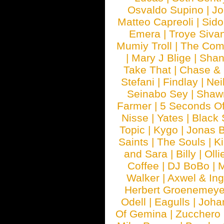
Osvaldo Supino
|
Jo
Matteo Capreoli
|
Sido
Emera
|
Troye Siva
Mumiy Troll
|
The Com
|
Mary J Blige
|
Shan
Take That
|
Chase & 
Stefani
|
Findlay
|
Nei
Seinabo Sey
|
Shaw
Farmer
|
5 Seconds O
Nisse
|
Yates
|
Black 
Topic
|
Kygo
|
Jonas B
Saints
|
The Souls
|
Ki
and Sara
|
Billy
|
Olli
Coffee
|
DJ BoBo
|
M
Walker
|
Axwel & In
Herbert Groenemeye
Odell
|
Eagulls
|
Joha
Of Gemina
|
Zucchero