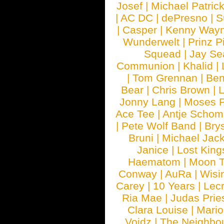
Josef
|
Michael Patrick
|
AC DC
|
dePresno
|
S
|
Casper
|
Kenny Wayn
Wunderwelt
|
Prinz P
Squead
|
Jay Se
Communion
|
Khalid
|
|
Tom Grennan
|
Ben
Bear
|
Chris Brown
|
Jonny Lang
|
Moses 
Ace Tee
|
Antje Schom
|
Pete Wolf Band
|
Brys
Bruni
|
Michael Jac
Janice
|
Lost King
Haematom
|
Moon T
Conway
|
AuRa
|
Wisi
Carey
|
10 Years
|
Lec
Ria Mae
|
Judas Prie
Clara Louise
|
Mari
Voidz
|
The Neighbo