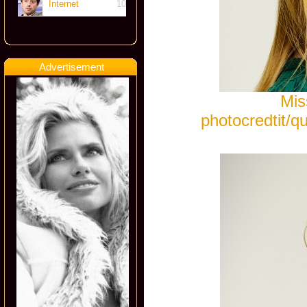
Internet
10
Advertisement
Mis
photocredtit/