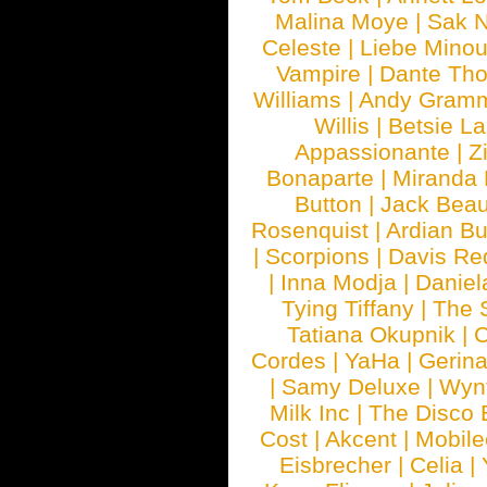
Malina Moye
|
Sak N
Celeste
|
Liebe Mino
Vampire
|
Dante Th
Williams
|
Andy Gram
Willis
|
Betsie La
Appassionante
|
Z
Bonaparte
|
Miranda
Button
|
Jack Beau
Rosenquist
|
Ardian Bu
|
Scorpions
|
Davis Red
|
Inna Modja
|
Daniel
Tying Tiffany
|
The 
Tatiana Okupnik
|
C
Cordes
|
YaHa
|
Gerin
|
Samy Deluxe
|
Wyn
Milk Inc
|
The Disco 
Cost
|
Akcent
|
Mobile
Eisbrecher
|
Celia
|