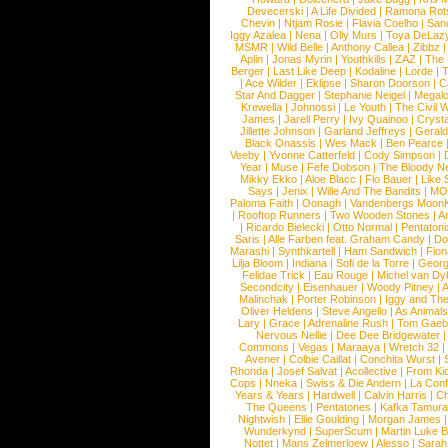
Devecerski
|
A Life Divided
|
Ramona Rots
Chevin
|
Ntjam Rosie
|
Flavia Coelho
|
San
Iggy Azalea
|
Nena
|
Olly Murs
|
Toya DeLaz
MSMR
|
Wild Belle
|
Anthony Callea
|
Zibbz
Aplin
|
Jonas Myrin
|
Youthkills
|
ZAZ
|
The 
Berger
|
Last Like Deep
|
Kodaline
|
Lorde
|
|
Ace Wilder
|
Eklipse
|
Sharon Doorson
|
C
Star And Dagger
|
Stephanie Neigel
|
Megal
Krewella
|
Johnossi
|
Le Youth
|
The Civil 
James
|
Jarell Perry
|
Ivy Quainoo
|
Crysta
Jillette Johnson
|
Garland Jeffreys
|
Gerald
Black Onassis
|
Wes Mack
|
Ben Pearce
Veeby
|
Yvonne Catterfeld
|
Cody Simpson
|
Year
|
Muse
|
Fefe Dobson
|
The Bloody N
Mikky Ekko
|
Aloe Blacc
|
Flo Bauer
|
Like
Says
|
Jenix
|
Wille And The Bandits
|
MO
Paloma Faith
|
Oonagh
|
Vandenbergs Moon
|
Rooftop Runners
|
Two Wooden Stones
|
A
|
Ricardo Bielecki
|
Otto Normal
|
Pentatoni
Saris
|
Alle Farben feat. Graham Candy
|
Do
Marashi
|
Synthkartell
|
Ham Sandwich
|
Fio
Lilja Bloom
|
Indiana
|
Sofi de la Torre
|
Georg
Felidae Trick
|
Eau Rouge
|
Michel van Dy
Secondcity
|
Eisenhauer
|
Woody Pitney
|
A
Malinchak
|
Porter Robinson
|
Iggy and Th
Oliver Heldens
|
Steve Angello
|
As Animal
Lary
|
Grace
|
Adrenaline Rush
|
Tom Gaeb
Nervous Nellie
|
Dee Dee Bridgewater
|
Commons
|
Vegas
|
Maraaya
|
Wretch 32
Avener
|
Colbie Caillat
|
Conchita Wurst
|
Rhonda
|
Josef Salvat
|
Acollective
|
From Ki
Cops
|
Nneka
|
Swiss & Die Andern
|
La Conf
Years & Years
|
Hardwell
|
Calvin Harris
|
Ch
The Queens
|
Pentatones
|
Kafka Tamura
Nightwish
|
Ellie Goulding
|
Morgan James
Wunderkynd
|
SuperScum
|
Martin Luke 
Nottet
|
Mans Zelmerloew
|
Alesso
|
Sarah