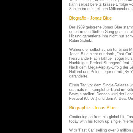
kann selbst bereits krasse Erfolge 
Zahlen im dreistelligen Millionenberei
Biografie - Jonas Blue
Der 1989 geborene Jonas Blue stam
sofort in den fünften Gang geschalt
Hit und garantierte ihm nicht nur s
Robin Schulz.
Während er selbst schon für einen M
Jonas Blue nicht nur dank „Fast Car“
hierzulande Platin (aktuell sogar kur
Nachfolger „Perfect Strangers“ feat.
Nach dem Mega-Airplay-Erfolg der Sin
Holland und Polen, legte er mit „By Yo
garantierte.
Einen Tag vor dem Single-Release wi
erstmals mit kompletter Band im Köl
Beweis stellen. Danach wird der Lon
Festival (08.07.) und dem AirBeat On
Biographie - Jonas Blue
Continuing on from his global hit ‘Fas
today with his follow up single, ‘Perf
With ‘Fast Car’ selling over 3 million