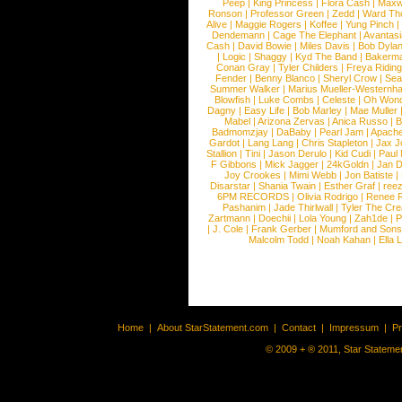
Peep
|
King Princess
|
Flora Cash
|
Maxw
Ronson
|
Professor Green
|
Zedd
|
Ward T
Alive
|
Maggie Rogers
|
Koffee
|
Yung Pinch
Dendemann
|
Cage The Elephant
|
Avantas
Cash
|
David Bowie
|
Miles Davis
|
Bob Dyla
|
Logic
|
Shaggy
|
Kyd The Band
|
Bakerm
Conan Gray
|
Tyler Childers
|
Freya Ridin
Fender
|
Benny Blanco
|
Sheryl Crow
|
Sea
Summer Walker
|
Marius Mueller-Westernh
Blowfish
|
Luke Combs
|
Celeste
|
Oh Won
Dagny
|
Easy Life
|
Bob Marley
|
Mae Muller
Mabel
|
Arizona Zervas
|
Anica Russo
|
B
Badmomzjay
|
DaBaby
|
Pearl Jam
|
Apach
Gardot
|
Lang Lang
|
Chris Stapleton
|
Jax J
Stallion
|
Tini
|
Jason Derulo
|
Kid Cudi
|
Paul
F Gibbons
|
Mick Jagger
|
24kGoldn
|
Jan D
Joy Crookes
|
Mimi Webb
|
Jon Batiste
|
Disarstar
|
Shania Twain
|
Esther Graf
|
ree
6PM RECORDS
|
Olivia Rodrigo
|
Renee 
Pashanim
|
Jade Thirlwall
|
Tyler The Cre
Zartmann
|
Doechii
|
Lola Young
|
Zah1de
|
P
|
J. Cole
|
Frank Gerber
|
Mumford and Sons
Malcolm Todd
|
Noah Kahan
|
Ella 
Home
|
About StarStatement.com
|
Contact
|
Impressum
|
P
© 2009 + ® 2011, Star Statemen