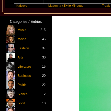
Katseye
Madonna x Kylie Minogue
Travis Scott
Categories / Entries
Music
215
Movie
46
Fashion
37
Arts
30
Literature
15
Business
20
Politic
22
Sience
2
Sport
18