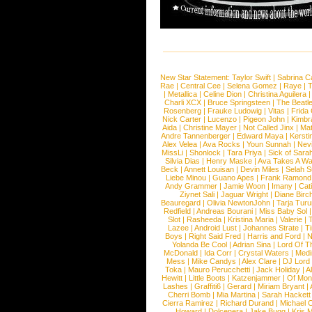
New Star Statement:
Taylor Swift
|
Sabrina C
Rae
|
Central Cee
|
Selena Gomez
|
Raye
|
T
|
Metallica
|
Celine Dion
|
Christina Aguilera
Charli XCX
|
Bruce Springsteen
|
The Beatl
Rosenberg
|
Frauke Ludowig
|
Vitas
|
Frida
Nick Carter
|
Lucenzo
|
Pigeon John
|
Kimbr
Aida
|
Christine Mayer
|
Not Called Jinx
|
Ma
Andre Tannenberger
|
Edward Maya
|
Kersti
Alex Velea
|
Ava Rocks
|
Youn Sunnah
|
Nev
MissLi
|
Shonlock
|
Tara Priya
|
Sick of Sara
Silvia Dias
|
Henry Maske
|
Ava Takes A Wa
Beck
|
Annett Louisan
|
Devin Miles
|
Selah 
Liebe Minou
|
Guano Apes
|
Frank Ramond
Andy Grammer
|
Jamie Woon
|
Imany
|
Cat
Ziynet Sali
|
Jaguar Wright
|
Diane Birc
Beauregard
|
Olivia NewtonJohn
|
Tarja Tur
Redfield
|
Andreas Bourani
|
Miss Baby Sol
Slot
|
Rasheeda
|
Kristina Maria
|
Valerie
|
Lazee
|
Android Lust
|
Johannes Strate
|
T
Boys
|
Right Said Fred
|
Harris and Ford
|
N
Yolanda Be Cool
|
Adrian Sina
|
Lord Of T
McDonald
|
Ida Corr
|
Crystal Waters
|
Medi
Mess
|
Mike Candys
|
Alex Clare
|
DJ Lord
Toka
|
Mauro Perucchetti
|
Jack Holiday
|
A
Hewitt
|
Little Boots
|
Katzenjammer
|
Of Mon
Lashes
|
Graffiti6
|
Gerard
|
Miriam Bryant
|
Cherri Bomb
|
Mia Martina
|
Sarah Hackett
Cierra Ramirez
|
Richard Durand
|
Michael C
Howard
|
Dolcenera
|
Jake Bugg
|
Kris 