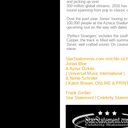
and picking up over
350 million global streams, 2016 has
sound spanning from pop to classic da
Over the past year, Jonas’ touring sc
100,000 people at the Azteca Stadium
upcoming tour on the way with dates
‘Perfect Strangers’ includes the sou
Cooper, the track is filled with sum
Jonas’ well crafted sound. On cours
name.
StarStatements.com möchte sich
Jonas Blue
& Aynur Özkan
( Universal Music International )
& Nehle Schröter
( Katrin Brauer, ONLINE & PRIN
Frank Gerber
Star Statement / Celebrity State