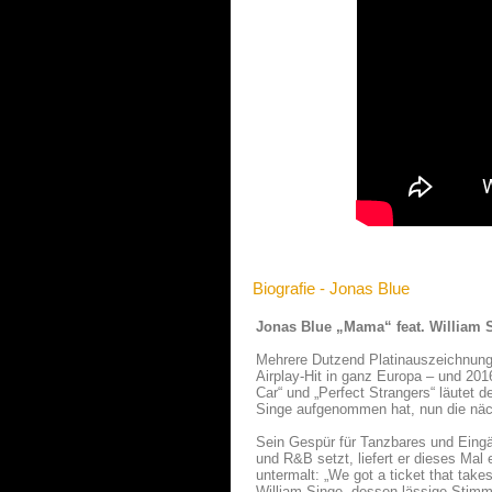
Biografie - Jonas Blue
Jonas Blue „Mama“ feat. William 
Mehrere Dutzend Platinauszeichnunge
Airplay-Hit in ganz Europa – und 201
Car“ und „Perfect Strangers“ läutet
Singe aufgenommen hat, nun die näc
Sein Gespür für Tanzbares und Eing
und R&B setzt, liefert er dieses Mal
untermalt: „We got a ticket that take
William Singe, dessen lässige Stimm