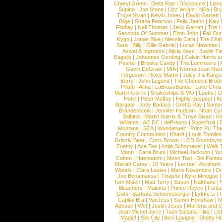
Cheryl Green
|
Delta Rae
|
Disclosure
|
Lion
Supino
|
Joe Stone
|
Lizz Wright
|
Niila
|
Br
Troye Sivan
|
Kelvin Jones
|
David Garrett
Blige
|
Shana Pearson
|
Felix Jaehn
|
Katy 
Findlay
|
Neil Thomas
|
Jack Garratt
|
The L
Seconds Of Summer
|
Elton John
|
Fall Ou
Kygo
|
Jonas Blue
|
Alessia Cara
|
The Cha
Sara
|
Billy
|
Ollie Gabriel
|
Lucas Newman
Axwel & Ingrosso
|
Alicia Keys
|
Justin Ti
Eagulls
|
Johannes Oerding
|
Calvin Harris 
Posner
|
Brooke Candy
|
The Lumineers
|
Gavin DeGraw
|
MIA
|
Norma Jean Mart
Ferguson
|
Ricky Martin
|
Juicy J & Kany
Berry
|
John Legend
|
The Chemical Broth
Pillath
|
Alma
|
LaBrassBanda
|
Luke Chris
Martin Garrix
|
Snakeships & MO
|
Louka
|
D
Hotel
|
Peter Maffay
|
Highly Suspect
|
K
Stargate
|
Joey Badass
|
Gretta Ray
|
Samed
Brandenstein
|
Jennifer Hudson
|
Noah Cy
Balbina
|
Martin Garrix & Troye Sivan
|
Ki
Williams
|
AC DC
|
dePresno
|
Superfruit
|
Montana
|
SZA
|
Wunderwelt
|
Prinz Pi
|
The
Country Communion
|
Khalid
|
Louis Tomlin
Grizzly Bear
|
Chris Brown
|
LCD Soundsys
Enemy
|
Ace Tee
|
Antje Schomaker
|
Walk 
Moon
|
Carla Bruni
|
Michael Jackson
|
Yu
Cohen
|
Haematom
|
Moon Taxi
|
Die Fantas
Mariah Carey
|
10 Years
|
Lecrae
|
Abraham
Woods
|
Clara Louise
|
Mario Novembre
|
Or
Joe Bonamassa
|
Tinashe
|
Kylie Minogue
Tom Misch
|
Matt Terry
|
Saxon
|
Nakhane
|
Bleachers
|
Maluma
|
Prince Royce
|
Fanta
Gotti
|
Barbara Schoeneberger
|
Lykke Li
|
Capital Bra
|
VanJess
|
Samm Henshaw
|
M
Adesse
|
Wet
|
Justin Jesso
|
Marteria and 
Jean Michel Jarre
|
Tash Sultana
|
Ilira
|
LS
Magic!
|
Silk City
|
Avril Lavigne
|
Shotty H