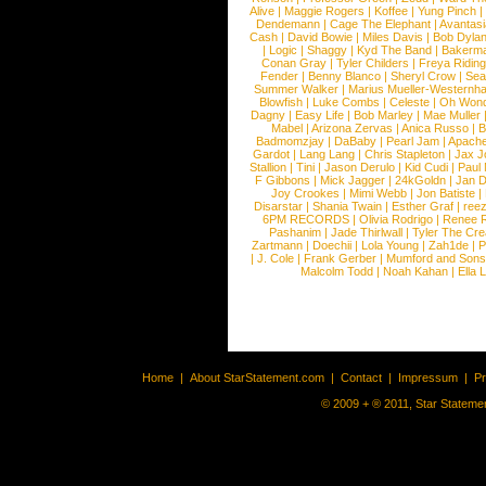
Alive
|
Maggie Rogers
|
Koffee
|
Yung Pinch
Dendemann
|
Cage The Elephant
|
Avantas
Cash
|
David Bowie
|
Miles Davis
|
Bob Dyla
|
Logic
|
Shaggy
|
Kyd The Band
|
Bakerm
Conan Gray
|
Tyler Childers
|
Freya Ridin
Fender
|
Benny Blanco
|
Sheryl Crow
|
Sea
Summer Walker
|
Marius Mueller-Westernh
Blowfish
|
Luke Combs
|
Celeste
|
Oh Won
Dagny
|
Easy Life
|
Bob Marley
|
Mae Muller
Mabel
|
Arizona Zervas
|
Anica Russo
|
B
Badmomzjay
|
DaBaby
|
Pearl Jam
|
Apach
Gardot
|
Lang Lang
|
Chris Stapleton
|
Jax J
Stallion
|
Tini
|
Jason Derulo
|
Kid Cudi
|
Paul
F Gibbons
|
Mick Jagger
|
24kGoldn
|
Jan D
Joy Crookes
|
Mimi Webb
|
Jon Batiste
|
Disarstar
|
Shania Twain
|
Esther Graf
|
ree
6PM RECORDS
|
Olivia Rodrigo
|
Renee 
Pashanim
|
Jade Thirlwall
|
Tyler The Cre
Zartmann
|
Doechii
|
Lola Young
|
Zah1de
|
P
|
J. Cole
|
Frank Gerber
|
Mumford and Sons
Malcolm Todd
|
Noah Kahan
|
Ella 
Home
|
About StarStatement.com
|
Contact
|
Impressum
|
P
© 2009 + ® 2011, Star Statemen