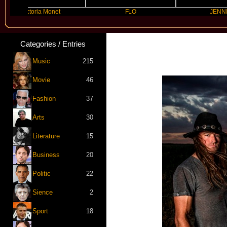
Victoria Monet
FLO
JENNIE
Categories / Entries
Music
215
Movie
46
Fashion
37
Arts
30
Literature
15
Business
20
Politic
22
Sience
2
Sport
18