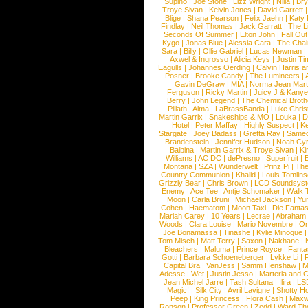
Supino
|
Joe Stone
|
Lizz Wright
|
Niila
|
Br
Troye Sivan
|
Kelvin Jones
|
David Garrett
Blige
|
Shana Pearson
|
Felix Jaehn
|
Katy 
Findlay
|
Neil Thomas
|
Jack Garratt
|
The L
Seconds Of Summer
|
Elton John
|
Fall Ou
Kygo
|
Jonas Blue
|
Alessia Cara
|
The Cha
Sara
|
Billy
|
Ollie Gabriel
|
Lucas Newman
Axwel & Ingrosso
|
Alicia Keys
|
Justin Ti
Eagulls
|
Johannes Oerding
|
Calvin Harris 
Posner
|
Brooke Candy
|
The Lumineers
|
Gavin DeGraw
|
MIA
|
Norma Jean Mart
Ferguson
|
Ricky Martin
|
Juicy J & Kany
Berry
|
John Legend
|
The Chemical Broth
Pillath
|
Alma
|
LaBrassBanda
|
Luke Chris
Martin Garrix
|
Snakeships & MO
|
Louka
|
D
Hotel
|
Peter Maffay
|
Highly Suspect
|
K
Stargate
|
Joey Badass
|
Gretta Ray
|
Samed
Brandenstein
|
Jennifer Hudson
|
Noah Cy
Balbina
|
Martin Garrix & Troye Sivan
|
Ki
Williams
|
AC DC
|
dePresno
|
Superfruit
|
Montana
|
SZA
|
Wunderwelt
|
Prinz Pi
|
The
Country Communion
|
Khalid
|
Louis Tomlin
Grizzly Bear
|
Chris Brown
|
LCD Soundsys
Enemy
|
Ace Tee
|
Antje Schomaker
|
Walk 
Moon
|
Carla Bruni
|
Michael Jackson
|
Yu
Cohen
|
Haematom
|
Moon Taxi
|
Die Fantas
Mariah Carey
|
10 Years
|
Lecrae
|
Abraham
Woods
|
Clara Louise
|
Mario Novembre
|
Or
Joe Bonamassa
|
Tinashe
|
Kylie Minogue
Tom Misch
|
Matt Terry
|
Saxon
|
Nakhane
|
Bleachers
|
Maluma
|
Prince Royce
|
Fanta
Gotti
|
Barbara Schoeneberger
|
Lykke Li
|
Capital Bra
|
VanJess
|
Samm Henshaw
|
M
Adesse
|
Wet
|
Justin Jesso
|
Marteria and 
Jean Michel Jarre
|
Tash Sultana
|
Ilira
|
LS
Magic!
|
Silk City
|
Avril Lavigne
|
Shotty H
Peep
|
King Princess
|
Flora Cash
|
Maxw
Ronson
|
Professor Green
|
Zedd
|
Ward T