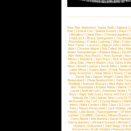
New Star Statement:
Taylor Swift
|
Sabrina C
Rae
|
Central Cee
|
Selena Gomez
|
Raye
|
T
|
Metallica
|
Celine Dion
|
Christina Aguilera
Charli XCX
|
Bruce Springsteen
|
The Beatl
Rosenberg
|
Frauke Ludowig
|
Vitas
|
Frida
Nick Carter
|
Lucenzo
|
Pigeon John
|
Kimbr
Aida
|
Christine Mayer
|
Not Called Jinx
|
Ma
Andre Tannenberger
|
Edward Maya
|
Kersti
Alex Velea
|
Ava Rocks
|
Youn Sunnah
|
Nev
MissLi
|
Shonlock
|
Tara Priya
|
Sick of Sara
Silvia Dias
|
Henry Maske
|
Ava Takes A Wa
Beck
|
Annett Louisan
|
Devin Miles
|
Selah 
Liebe Minou
|
Guano Apes
|
Frank Ramond
Andy Grammer
|
Jamie Woon
|
Imany
|
Cat
Ziynet Sali
|
Jaguar Wright
|
Diane Birc
Beauregard
|
Olivia NewtonJohn
|
Tarja Tur
Redfield
|
Andreas Bourani
|
Miss Baby Sol
Slot
|
Rasheeda
|
Kristina Maria
|
Valerie
|
Lazee
|
Android Lust
|
Johannes Strate
|
T
Boys
|
Right Said Fred
|
Harris and Ford
|
N
Yolanda Be Cool
|
Adrian Sina
|
Lord Of T
McDonald
|
Ida Corr
|
Crystal Waters
|
Medi
Mess
|
Mike Candys
|
Alex Clare
|
DJ Lord
Toka
|
Mauro Perucchetti
|
Jack Holiday
|
A
Hewitt
|
Little Boots
|
Katzenjammer
|
Of Mon
Lashes
|
Graffiti6
|
Gerard
|
Miriam Bryant
|
Cherri Bomb
|
Mia Martina
|
Sarah Hackett
Cierra Ramirez
|
Richard Durand
|
Michael C
Howard
|
Dolcenera
|
Jake Bugg
|
Kris 
Devecerski
|
A Life Divided
|
Ramona Rots