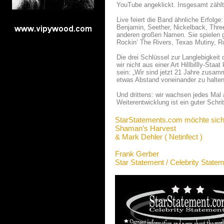
YouTube angeklickt. Insgesamt zählt
Live feiert die Band ähnliche Erfolge
Benjamin, Seether, Nickelback, Thr
anderen großen Namen. Sie spielen
Rockin’ The Rivers, Texas Mutiny, R
Die drei Schlüssel zur Langlebigkeit
wir nicht aus einer Art Hillbillly-St
sein: „Wir sind jetzt 21 Jahre zusa
etwas Abstand voneinander zu halten,
Und drittens: wir wachsen jedes Mal 
Weiterentwicklung ist ein guter Schrit
StarStatements.com möchte sich
Shaman’s Harvest
& Mark Dehler ( Netinfect )
Frank Gerber
Star Statement / Celebrity State