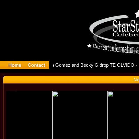
r Debuts S
Ne