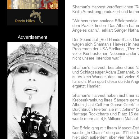
Shaman’s Harvest veröffentlichen “
Keith Armstrong produziert und komm
“Wir benutzten analoge Effektpedal
dem Pazifik finden. Das Album hat i
Angeles darin.”, erklärt Sänger Nath
Advertisement
Der Sound auf „Red Hands Black Deeds
wagen sich Shaman’s Harvest in neues
Problemen der USA Stellung. „‘Red Ha
voller Kontraste, ein Nebeneinander
nicht unsere Intention war.“
Shaman’s Harvest, bestehend aus Nat
und Schlagzeuger Adam Zemanek, be
ist es kein Wunder, dass auf vielen 
für sich. Man spürt diese dunkle Ang
ergänzt Hamler.
Shaman’s Harvest haben nicht nur sc
Krebserkrankung ihres Sängers gemei
Album „Last Call For Goose Creek“ er
Durchbruch feierten sie mit „Shine“ (
Heritage Rockcharts und Platz 15 de
wurde mehr als 4,5 Millionen Mal a
Der Erfolg ging mit ihrem Mascot-De
wurde. „In Chains“ stieg auf #11 de
hielt sich außerdem über vier Monate