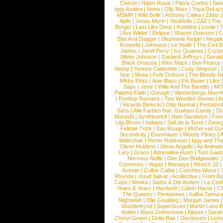
Chevin
|
Ntjam Rosie
|
Flavia Coelho
|
San
Iggy Azalea
|
Nena
|
Olly Murs
|
Toya DeLaz
MSMR
|
Wild Belle
|
Anthony Callea
|
Zibbz
Aplin
|
Jonas Myrin
|
Youthkills
|
ZAZ
|
The 
Berger
|
Last Like Deep
|
Kodaline
|
Lorde
|
|
Ace Wilder
|
Eklipse
|
Sharon Doorson
|
C
Star And Dagger
|
Stephanie Neigel
|
Megal
Krewella
|
Johnossi
|
Le Youth
|
The Civil 
James
|
Jarell Perry
|
Ivy Quainoo
|
Crysta
Jillette Johnson
|
Garland Jeffreys
|
Gerald
Black Onassis
|
Wes Mack
|
Ben Pearce
Veeby
|
Yvonne Catterfeld
|
Cody Simpson
|
Year
|
Muse
|
Fefe Dobson
|
The Bloody N
Mikky Ekko
|
Aloe Blacc
|
Flo Bauer
|
Like
Says
|
Jenix
|
Wille And The Bandits
|
MO
Paloma Faith
|
Oonagh
|
Vandenbergs Moon
|
Rooftop Runners
|
Two Wooden Stones
|
A
|
Ricardo Bielecki
|
Otto Normal
|
Pentatoni
Saris
|
Alle Farben feat. Graham Candy
|
Do
Marashi
|
Synthkartell
|
Ham Sandwich
|
Fio
Lilja Bloom
|
Indiana
|
Sofi de la Torre
|
Georg
Felidae Trick
|
Eau Rouge
|
Michel van Dy
Secondcity
|
Eisenhauer
|
Woody Pitney
|
A
Malinchak
|
Porter Robinson
|
Iggy and Th
Oliver Heldens
|
Steve Angello
|
As Animal
Lary
|
Grace
|
Adrenaline Rush
|
Tom Gaeb
Nervous Nellie
|
Dee Dee Bridgewater
|
Commons
|
Vegas
|
Maraaya
|
Wretch 32
Avener
|
Colbie Caillat
|
Conchita Wurst
|
Rhonda
|
Josef Salvat
|
Acollective
|
From Ki
Cops
|
Nneka
|
Swiss & Die Andern
|
La Conf
Years & Years
|
Hardwell
|
Calvin Harris
|
Ch
The Queens
|
Pentatones
|
Kafka Tamura
Nightwish
|
Ellie Goulding
|
Morgan James
Wunderkynd
|
SuperScum
|
Martin Luke 
Nottet
|
Mans Zelmerloew
|
Alesso
|
Sarah
Cheryl Green
|
Delta Rae
|
Disclosure
|
Lion