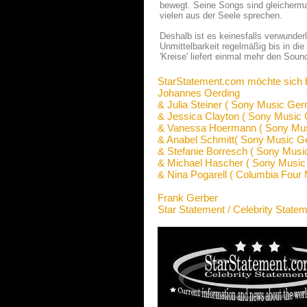
bewegt. Seine Songs sind gleicherma
vielen aus der Seele sprechen.
Deshalb ist es keinesfalls verwunder
Unmittelbarkeit regelmäßig bis in die
'Kreise' liefert einmal mehr den Soun
StarStatement.com möchte sich 
Johannes Oerding
& Julia Steiner ( Sony Music Ge
& Jessica Clayton ( Sony Music
& Vanessa Hoermann ( Sony Mu
& Anabel Schmitt( Sony Music G
& Stefanie Borresch ( Sony Mus
& Michael Hascher ( Sony Musi
& Nina Pogarell ( Columbia Four 
Frank Gerber
Star Statement / Celebrity State