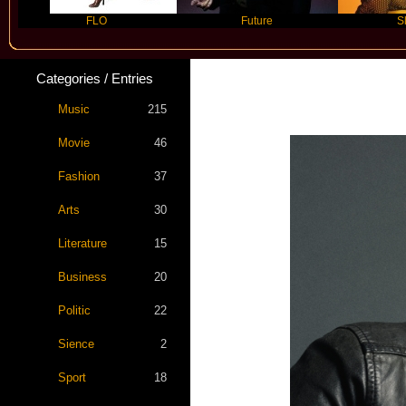
FLO
Future
Slayyyer
Categories / Entries
Music
215
Movie
46
Fashion
37
Arts
30
Literature
15
Business
20
Politic
22
Sience
2
Sport
18