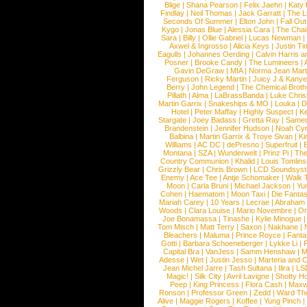
Blige
|
Shana Pearson
|
Felix Jaehn
|
Katy 
Findlay
|
Neil Thomas
|
Jack Garratt
|
The L
Seconds Of Summer
|
Elton John
|
Fall Ou
Kygo
|
Jonas Blue
|
Alessia Cara
|
The Cha
Sara
|
Billy
|
Ollie Gabriel
|
Lucas Newman
Axwel & Ingrosso
|
Alicia Keys
|
Justin Ti
Eagulls
|
Johannes Oerding
|
Calvin Harris 
Posner
|
Brooke Candy
|
The Lumineers
|
Gavin DeGraw
|
MIA
|
Norma Jean Mart
Ferguson
|
Ricky Martin
|
Juicy J & Kany
Berry
|
John Legend
|
The Chemical Broth
Pillath
|
Alma
|
LaBrassBanda
|
Luke Chris
Martin Garrix
|
Snakeships & MO
|
Louka
|
D
Hotel
|
Peter Maffay
|
Highly Suspect
|
K
Stargate
|
Joey Badass
|
Gretta Ray
|
Samed
Brandenstein
|
Jennifer Hudson
|
Noah Cy
Balbina
|
Martin Garrix & Troye Sivan
|
Ki
Williams
|
AC DC
|
dePresno
|
Superfruit
|
Montana
|
SZA
|
Wunderwelt
|
Prinz Pi
|
The
Country Communion
|
Khalid
|
Louis Tomlin
Grizzly Bear
|
Chris Brown
|
LCD Soundsys
Enemy
|
Ace Tee
|
Antje Schomaker
|
Walk 
Moon
|
Carla Bruni
|
Michael Jackson
|
Yu
Cohen
|
Haematom
|
Moon Taxi
|
Die Fantas
Mariah Carey
|
10 Years
|
Lecrae
|
Abraham
Woods
|
Clara Louise
|
Mario Novembre
|
Or
Joe Bonamassa
|
Tinashe
|
Kylie Minogue
Tom Misch
|
Matt Terry
|
Saxon
|
Nakhane
|
Bleachers
|
Maluma
|
Prince Royce
|
Fanta
Gotti
|
Barbara Schoeneberger
|
Lykke Li
|
Capital Bra
|
VanJess
|
Samm Henshaw
|
M
Adesse
|
Wet
|
Justin Jesso
|
Marteria and 
Jean Michel Jarre
|
Tash Sultana
|
Ilira
|
LS
Magic!
|
Silk City
|
Avril Lavigne
|
Shotty H
Peep
|
King Princess
|
Flora Cash
|
Maxw
Ronson
|
Professor Green
|
Zedd
|
Ward T
Alive
|
Maggie Rogers
|
Koffee
|
Yung Pinch