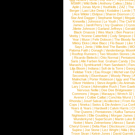
MSMR
|
Wild Belle
|
Anthony Callea
|
Zibbz
Aplin
|
Jonas Myrin
|
Youthkills
|
ZAZ
|
The 
Berger
|
Last Like Deep
|
Kodaline
|
Lorde
|
|
Ace Wilder
|
Eklipse
|
Sharon Doorson
|
C
Star And Dagger
|
Stephanie Neigel
|
Megal
Krewella
|
Johnossi
|
Le Youth
|
The Civil 
James
|
Jarell Perry
|
Ivy Quainoo
|
Crysta
Jillette Johnson
|
Garland Jeffreys
|
Gerald
Black Onassis
|
Wes Mack
|
Ben Pearce
Veeby
|
Yvonne Catterfeld
|
Cody Simpson
|
Year
|
Muse
|
Fefe Dobson
|
The Bloody N
Mikky Ekko
|
Aloe Blacc
|
Flo Bauer
|
Like
Says
|
Jenix
|
Wille And The Bandits
|
MO
Paloma Faith
|
Oonagh
|
Vandenbergs Moon
|
Rooftop Runners
|
Two Wooden Stones
|
A
|
Ricardo Bielecki
|
Otto Normal
|
Pentatoni
Saris
|
Alle Farben feat. Graham Candy
|
Do
Marashi
|
Synthkartell
|
Ham Sandwich
|
Fio
Lilja Bloom
|
Indiana
|
Sofi de la Torre
|
Georg
Felidae Trick
|
Eau Rouge
|
Michel van Dy
Secondcity
|
Eisenhauer
|
Woody Pitney
|
A
Malinchak
|
Porter Robinson
|
Iggy and Th
Oliver Heldens
|
Steve Angello
|
As Animal
Lary
|
Grace
|
Adrenaline Rush
|
Tom Gaeb
Nervous Nellie
|
Dee Dee Bridgewater
|
Commons
|
Vegas
|
Maraaya
|
Wretch 32
Avener
|
Colbie Caillat
|
Conchita Wurst
|
Rhonda
|
Josef Salvat
|
Acollective
|
From Ki
Cops
|
Nneka
|
Swiss & Die Andern
|
La Conf
Years & Years
|
Hardwell
|
Calvin Harris
|
Ch
The Queens
|
Pentatones
|
Kafka Tamura
Nightwish
|
Ellie Goulding
|
Morgan James
Wunderkynd
|
SuperScum
|
Martin Luke 
Nottet
|
Mans Zelmerloew
|
Alesso
|
Sarah
Cheryl Green
|
Delta Rae
|
Disclosure
|
Lion
Supino
|
Joe Stone
|
Lizz Wright
|
Niila
|
Br
Troye Sivan
|
Kelvin Jones
|
David Garrett