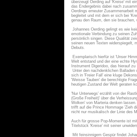
überzeugt Oerding auf 'Kreise' mit 
das Endergebnis dabei nach zusamme
Oerdings erneuter Zusammenarbeit mit
begleitet und mit dem er sich bei 'K
genau den Raum, den sie brauchen, u
Johannes Oerding gelingt es wie kei
emotionale Verbindung zu seinen Zuhö
persönlich singen. Diese Qualität zei
seinen neuen Texten widerspiegelt, m
Debuts.
Exemplarisch hierfür ist 'Unser Himm
Welt entstand und der eine echte Hym
Instrument Digeridoo, das hierauf zu 
Unter den nachdenklichen Balladen wie
sich in 'Freier Fall' eine kluge Dek
'Weisse Tauben' die berechtigte Frag
heutigen Zustand der Welt geraten k
'Nur Unterwegs' erzählt von der Rast
(Große Freiheit)' über die Verheissu
Wolken' von Marteria denken lassen. 
trifft auf die Prince Hommage 'Zieh 
nicht nur musikalisch der Linie des M
Auch für grosse Pop-Momente ist mit '
Titelstück 'Kreise' mit seiner unwide
Mit feinsinnigem Gespür findet Johan