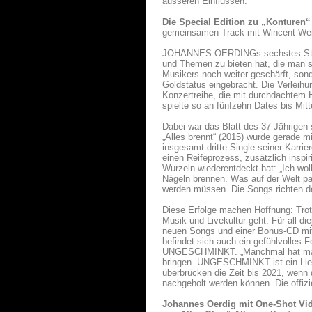
äusseren Einflüssen.
Die Special Edition zu „Konturen“
gemeinsamen Track mit Wincent Weis
JOHANNES OERDINGs sechstes Studi
und Themen zu bieten hat, die man so
Musikers noch weiter geschärft, son
Goldstatus eingebracht. Die Verleihu
Konzertreihe, die mit durchdachtem 
spielte so an fünfzehn Dates bis Mit
Dabei war das Blatt des 37-Jährigen
„Alles brennt“ (2015) wurde gerade 
insgesamt dritte Single seiner Karr
einen Reifeprozess, zusätzlich insp
Wurzeln wiederentdeckt hat: „Ich wol
Nägeln brennen. Was auf der Welt pas
werden müssen. Die Songs richten de
Diese Erfolge machen Hoffnung: Tr
Musik und Livekultur geht. Für all
neuen Songs und einer Bonus-CD mit
befindet sich auch ein gefühlvolles
UNGESCHMINKT. „Manchmal hat man d
bringen. UNGESCHMINKT ist ein Liebe
überbrücken die Zeit bis 2021, wenn
nachgeholt werden können. Die offizi
Johannes Oerdig mit One-Shot Vid