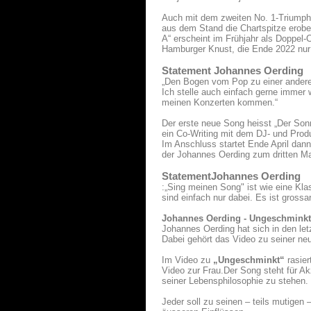
Auch mit dem zweiten No. 1-Triumph
aus dem Stand die Chartspitze erober
A“ erscheint im Frühjahr als Doppel
Hamburger Knust, die Ende 2022 nur
Statement Johannes Oerding
„Den Bogen vom Pop zu einer anderen
Ich stelle auch einfach gerne immer 
meinen Konzerten kommen.“
Der erste neue Song heisst „Der Sonne
ein Co-Writing mit dem DJ- und Prod
Im Anschluss startet Ende April dan
der Johannes Oerding zum dritten Mal
StatementJohannes Oerding
:„Sing meinen Song" ist wie eine K
sind einfach nur dabei. Es ist gross
Johannes Oerding - Ungeschminkt
Johannes Oerding hat sich in den let
Dabei gehört das Video zu seiner neu
Im Video zu
„Ungeschminkt“
rasier
Video zur Frau.Der Song steht für Ak
seiner Lebensphilosophie zu stehen.
Jeder soll zu seinen – teils mutige