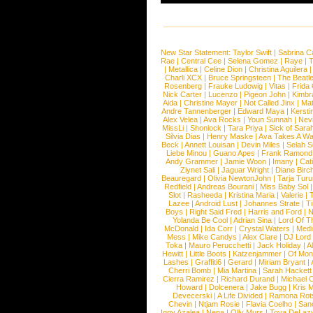
New Star Statement:
Taylor Swift
|
Sabrina C
Rae
|
Central Cee
|
Selena Gomez
|
Raye
|
T
|
Metallica
|
Celine Dion
|
Christina Aguilera
Charli XCX
|
Bruce Springsteen
|
The Beatl
Rosenberg
|
Frauke Ludowig
|
Vitas
|
Frida
Nick Carter
|
Lucenzo
|
Pigeon John
|
Kimbr
Aida
|
Christine Mayer
|
Not Called Jinx
|
Ma
Andre Tannenberger
|
Edward Maya
|
Kersti
Alex Velea
|
Ava Rocks
|
Youn Sunnah
|
Nev
MissLi
|
Shonlock
|
Tara Priya
|
Sick of Sara
Silvia Dias
|
Henry Maske
|
Ava Takes A Wa
Beck
|
Annett Louisan
|
Devin Miles
|
Selah 
Liebe Minou
|
Guano Apes
|
Frank Ramond
Andy Grammer
|
Jamie Woon
|
Imany
|
Cat
Ziynet Sali
|
Jaguar Wright
|
Diane Birc
Beauregard
|
Olivia NewtonJohn
|
Tarja Tur
Redfield
|
Andreas Bourani
|
Miss Baby Sol
Slot
|
Rasheeda
|
Kristina Maria
|
Valerie
|
Lazee
|
Android Lust
|
Johannes Strate
|
T
Boys
|
Right Said Fred
|
Harris and Ford
|
N
Yolanda Be Cool
|
Adrian Sina
|
Lord Of T
McDonald
|
Ida Corr
|
Crystal Waters
|
Medi
Mess
|
Mike Candys
|
Alex Clare
|
DJ Lord
Toka
|
Mauro Perucchetti
|
Jack Holiday
|
A
Hewitt
|
Little Boots
|
Katzenjammer
|
Of Mon
Lashes
|
Graffiti6
|
Gerard
|
Miriam Bryant
|
Cherri Bomb
|
Mia Martina
|
Sarah Hackett
Cierra Ramirez
|
Richard Durand
|
Michael C
Howard
|
Dolcenera
|
Jake Bugg
|
Kris 
Devecerski
|
A Life Divided
|
Ramona Rots
Chevin
|
Ntjam Rosie
|
Flavia Coelho
|
San
Iggy Azalea
|
Nena
|
Olly Murs
|
Toya DeLaz