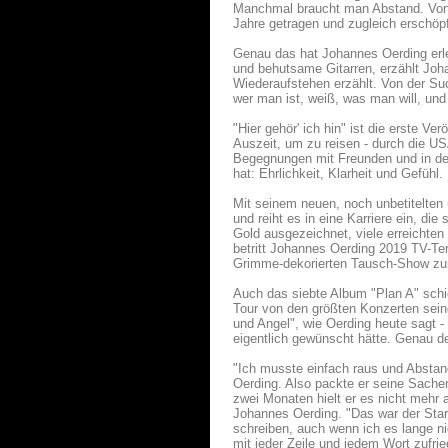
Manchmal braucht man Abstand. Von s
Jahre getragen und zugleich erschöpf
Genau das hat Johannes Oerding erleb
und behutsame Gitarren, erzählt Joh
Wiederaufstehen erzählt. Von der S
wer man ist, weiß, was man will, und
"Hier gehör' ich hin" ist die erste 
Auszeit, um zu reisen - durch die U
Begegnungen mit Freunden und in der
hat: Ehrlichkeit, Klarheit und Gefühl.
Mit seinem neuen, noch unbetitelten 
und reiht es in eine Karriere ein, di
Gold ausgezeichnet, viele erreichten
betritt Johannes Oerding 2019 TV-Terr
Grimme-dekorierten Tausch-Show zu
Auch das siebte Album "Plan A" schi
Tour von den größten Konzerten sein
und Angel", wie Oerding heute sagt -
eigentlich gewünscht hätte. Genau de
"Ich musste einfach raus und Abstan
Oerding. Also packte er seine Sachen
zwei Monaten hielt er es nicht mehr a
Johannes Oerding. "Das war der Star
schreiben, auch wenn ich es lange n
mit jeder Zeile und jedem Wort zufrie