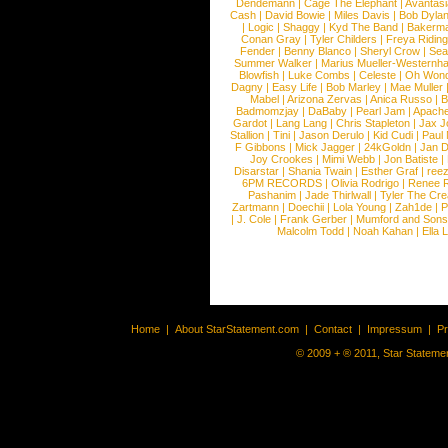
Dendemann
|
Cage The Elephant
|
Avantas
Cash
|
David Bowie
|
Miles Davis
|
Bob Dyla
|
Logic
|
Shaggy
|
Kyd The Band
|
Bakerm
Conan Gray
|
Tyler Childers
|
Freya Ridin
Fender
|
Benny Blanco
|
Sheryl Crow
|
Sea
Summer Walker
|
Marius Mueller-Westernh
Blowfish
|
Luke Combs
|
Celeste
|
Oh Won
Dagny
|
Easy Life
|
Bob Marley
|
Mae Muller
Mabel
|
Arizona Zervas
|
Anica Russo
|
B
Badmomzjay
|
DaBaby
|
Pearl Jam
|
Apach
Gardot
|
Lang Lang
|
Chris Stapleton
|
Jax J
Stallion
|
Tini
|
Jason Derulo
|
Kid Cudi
|
Paul
F Gibbons
|
Mick Jagger
|
24kGoldn
|
Jan D
Joy Crookes
|
Mimi Webb
|
Jon Batiste
|
Disarstar
|
Shania Twain
|
Esther Graf
|
ree
6PM RECORDS
|
Olivia Rodrigo
|
Renee 
Pashanim
|
Jade Thirlwall
|
Tyler The Cre
Zartmann
|
Doechii
|
Lola Young
|
Zah1de
|
P
|
J. Cole
|
Frank Gerber
|
Mumford and Sons
Malcolm Todd
|
Noah Kahan
|
Ella 
Home
|
About StarStatement.com
|
Contact
|
Impressum
|
P
© 2009 + ® 2011, Star Statemen