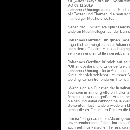
zu „Alles Okay“ Album „Konturen
VÖ 08.11.2019
Johannes Oerdings sechstes Studio-
Mit Texten und Themen, die man so vo
Hamburger Musikers weiter.
Neben der TV-Premiere spielt Oerdin
anderen Musikkollegen auf der Bühn
Johannes Oerding "An guten Tage
Eigentlich schwingt man zu Johannes
nach dem offiziellen Musikvideo ging
sein kann und im Stillen genießbar is
Johannes Oerding bündelt auf sei
"Oft sind Anfang und Ende der gleich
Johannes Oerding. Diese Aussage is
Kreis, der sich schliesst, ist immer
Oerding keinen treffenderen Titel wä
Wenn sich ein Künstler, der in seine
Tourneen in immer größeren Hallen zu
Anspruch - vor der großen Herausford
bleiben und dabei dennoch neue Wege
Bewährtem fest - andere wiederum b
genau dieser Freiheit im Rücken die
'Kreise' ist genau so ein Album gew
unverkennbar identifiziert, hat hiera
auch auf musikalischen Terrain, das 