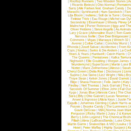
|
Rooftop Runners
|
Two Wooden Stones
|
A
|
Ricardo Bielecki
|
Otto Normal
|
Pentatoni
Saris
|
Alle Farben feat. Graham Candy
|
Do
Marashi
|
Synthkartell
|
Ham Sandwich
|
Fio
Lilja Bloom
|
Indiana
|
Sofi de la Torre
|
Georg
Felidae Trick
|
Eau Rouge
|
Michel van Dy
Secondcity
|
Eisenhauer
|
Woody Pitney
|
A
Malinchak
|
Porter Robinson
|
Iggy and Th
Oliver Heldens
|
Steve Angello
|
As Animal
Lary
|
Grace
|
Adrenaline Rush
|
Tom Gaeb
Nervous Nellie
|
Dee Dee Bridgewater
|
Commons
|
Vegas
|
Maraaya
|
Wretch 32
Avener
|
Colbie Caillat
|
Conchita Wurst
|
Rhonda
|
Josef Salvat
|
Acollective
|
From Ki
Cops
|
Nneka
|
Swiss & Die Andern
|
La Conf
Years & Years
|
Hardwell
|
Calvin Harris
|
Ch
The Queens
|
Pentatones
|
Kafka Tamura
Nightwish
|
Ellie Goulding
|
Morgan James
Wunderkynd
|
SuperScum
|
Martin Luke 
Nottet
|
Mans Zelmerloew
|
Alesso
|
Sarah
Cheryl Green
|
Delta Rae
|
Disclosure
|
Lion
Supino
|
Joe Stone
|
Lizz Wright
|
Niila
|
Br
Troye Sivan
|
Kelvin Jones
|
David Garrett
Blige
|
Shana Pearson
|
Felix Jaehn
|
Katy 
Findlay
|
Neil Thomas
|
Jack Garratt
|
The L
Seconds Of Summer
|
Elton John
|
Fall Ou
Kygo
|
Jonas Blue
|
Alessia Cara
|
The Cha
Sara
|
Billy
|
Ollie Gabriel
|
Lucas Newman
Axwel & Ingrosso
|
Alicia Keys
|
Justin Ti
Eagulls
|
Johannes Oerding
|
Calvin Harris 
Posner
|
Brooke Candy
|
The Lumineers
|
Gavin DeGraw
|
MIA
|
Norma Jean Mart
Ferguson
|
Ricky Martin
|
Juicy J & Kany
Berry
|
John Legend
|
The Chemical Broth
Pillath
|
Alma
|
LaBrassBanda
|
Luke Chris
Martin Garrix
|
Snakeships & MO
|
Louka
|
D
Hotel
|
Peter Maffay
|
Highly Suspect
|
K