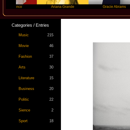
Blanco
Ariana Grande
Gracie Abrams
Categories / Entries
Music
215
Movie
46
Fashion
37
Arts
30
Literature
15
Business
20
Politic
22
Sience
2
Sport
18