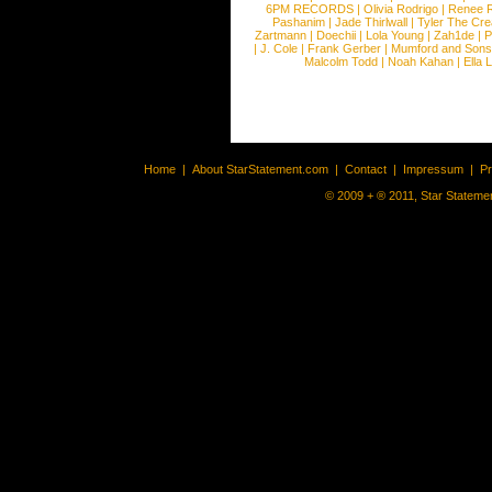
6PM RECORDS
|
Olivia Rodrigo
|
Renee 
Pashanim
|
Jade Thirlwall
|
Tyler The Cre
Zartmann
|
Doechii
|
Lola Young
|
Zah1de
|
P
|
J. Cole
|
Frank Gerber
|
Mumford and Sons
Malcolm Todd
|
Noah Kahan
|
Ella 
Home
|
About StarStatement.com
|
Contact
|
Impressum
|
P
© 2009 + ® 2011, Star Statemen