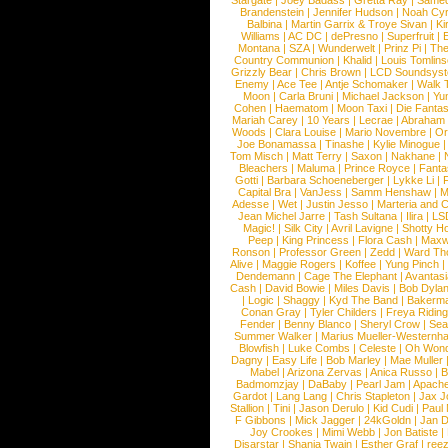
Stargate
|
Joey Badass
|
Gretta Ray
|
Samed
Brandenstein
|
Jennifer Hudson
|
Noah Cy
Balbina
|
Martin Garrix & Troye Sivan
|
Ki
Williams
|
AC DC
|
dePresno
|
Superfruit
|
Montana
|
SZA
|
Wunderwelt
|
Prinz Pi
|
The
Country Communion
|
Khalid
|
Louis Tomlin
Grizzly Bear
|
Chris Brown
|
LCD Soundsys
Enemy
|
Ace Tee
|
Antje Schomaker
|
Walk 
Moon
|
Carla Bruni
|
Michael Jackson
|
Yu
Cohen
|
Haematom
|
Moon Taxi
|
Die Fantas
Mariah Carey
|
10 Years
|
Lecrae
|
Abraham
Woods
|
Clara Louise
|
Mario Novembre
|
Or
Joe Bonamassa
|
Tinashe
|
Kylie Minogue
Tom Misch
|
Matt Terry
|
Saxon
|
Nakhane
|
Bleachers
|
Maluma
|
Prince Royce
|
Fanta
Gotti
|
Barbara Schoeneberger
|
Lykke Li
|
Capital Bra
|
VanJess
|
Samm Henshaw
|
M
Adesse
|
Wet
|
Justin Jesso
|
Marteria and 
Jean Michel Jarre
|
Tash Sultana
|
Ilira
|
LS
Magic!
|
Silk City
|
Avril Lavigne
|
Shotty H
Peep
|
King Princess
|
Flora Cash
|
Maxw
Ronson
|
Professor Green
|
Zedd
|
Ward T
Alive
|
Maggie Rogers
|
Koffee
|
Yung Pinch
Dendemann
|
Cage The Elephant
|
Avantas
Cash
|
David Bowie
|
Miles Davis
|
Bob Dyla
|
Logic
|
Shaggy
|
Kyd The Band
|
Bakerm
Conan Gray
|
Tyler Childers
|
Freya Ridin
Fender
|
Benny Blanco
|
Sheryl Crow
|
Sea
Summer Walker
|
Marius Mueller-Westernh
Blowfish
|
Luke Combs
|
Celeste
|
Oh Won
Dagny
|
Easy Life
|
Bob Marley
|
Mae Muller
Mabel
|
Arizona Zervas
|
Anica Russo
|
B
Badmomzjay
|
DaBaby
|
Pearl Jam
|
Apach
Gardot
|
Lang Lang
|
Chris Stapleton
|
Jax J
Stallion
|
Tini
|
Jason Derulo
|
Kid Cudi
|
Paul
F Gibbons
|
Mick Jagger
|
24kGoldn
|
Jan D
Joy Crookes
|
Mimi Webb
|
Jon Batiste
|
Disarstar
|
Shania Twain
|
Esther Graf
|
ree