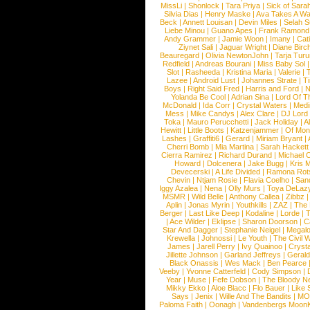
MissLi
|
Shonlock
|
Tara Priya
|
Sick of Sara
Silvia Dias
|
Henry Maske
|
Ava Takes A Wa
Beck
|
Annett Louisan
|
Devin Miles
|
Selah 
Liebe Minou
|
Guano Apes
|
Frank Ramond
Andy Grammer
|
Jamie Woon
|
Imany
|
Cat
Ziynet Sali
|
Jaguar Wright
|
Diane Birc
Beauregard
|
Olivia NewtonJohn
|
Tarja Tur
Redfield
|
Andreas Bourani
|
Miss Baby Sol
Slot
|
Rasheeda
|
Kristina Maria
|
Valerie
|
Lazee
|
Android Lust
|
Johannes Strate
|
T
Boys
|
Right Said Fred
|
Harris and Ford
|
N
Yolanda Be Cool
|
Adrian Sina
|
Lord Of T
McDonald
|
Ida Corr
|
Crystal Waters
|
Medi
Mess
|
Mike Candys
|
Alex Clare
|
DJ Lord
Toka
|
Mauro Perucchetti
|
Jack Holiday
|
A
Hewitt
|
Little Boots
|
Katzenjammer
|
Of Mon
Lashes
|
Graffiti6
|
Gerard
|
Miriam Bryant
|
Cherri Bomb
|
Mia Martina
|
Sarah Hackett
Cierra Ramirez
|
Richard Durand
|
Michael C
Howard
|
Dolcenera
|
Jake Bugg
|
Kris 
Devecerski
|
A Life Divided
|
Ramona Rots
Chevin
|
Ntjam Rosie
|
Flavia Coelho
|
San
Iggy Azalea
|
Nena
|
Olly Murs
|
Toya DeLaz
MSMR
|
Wild Belle
|
Anthony Callea
|
Zibbz
Aplin
|
Jonas Myrin
|
Youthkills
|
ZAZ
|
The 
Berger
|
Last Like Deep
|
Kodaline
|
Lorde
|
|
Ace Wilder
|
Eklipse
|
Sharon Doorson
|
C
Star And Dagger
|
Stephanie Neigel
|
Megal
Krewella
|
Johnossi
|
Le Youth
|
The Civil 
James
|
Jarell Perry
|
Ivy Quainoo
|
Crysta
Jillette Johnson
|
Garland Jeffreys
|
Gerald
Black Onassis
|
Wes Mack
|
Ben Pearce
Veeby
|
Yvonne Catterfeld
|
Cody Simpson
|
Year
|
Muse
|
Fefe Dobson
|
The Bloody N
Mikky Ekko
|
Aloe Blacc
|
Flo Bauer
|
Like
Says
|
Jenix
|
Wille And The Bandits
|
MO
Paloma Faith
|
Oonagh
|
Vandenbergs Moon