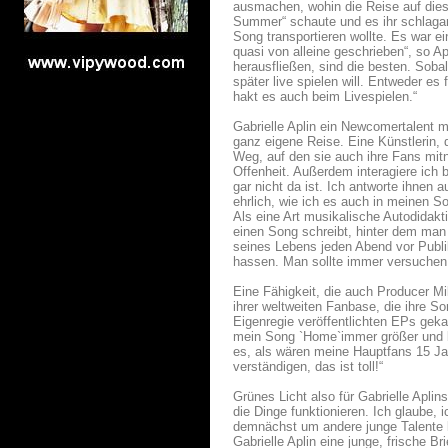
ausmachen, wohin die Reise auf diese
Summer“ schaute und es ihr schlagar
Song transportieren wollte. Es war ei
quasi von alleine geschrieben“, so Ap
herausfließen, sind die besten. Sob
später live spielen will. Entweder es
hakt es auch beim Livespielen.“
Gabrielle Aplin ein Newcomertalent 
ganz eigene Reise. Eine Künstlerin, 
Weg, auf den sie auch ihre Fans mitn
Offenheit. Außerdem interagiere ich 
gar nicht da ist. Ich antworte ihnen
ehrlich, wie ich es auch in meinen So
Als eine Art musikalische Autodidakt
einen Song schreibt, hinter dem man 
seines Lebens jeden Abend vor Publ
hassen. Man sollte immer versuchen,
Eine Fähigkeit, die auch Producer M
ihrer weltweiten Fanbase, die ihre So
Eigenregie veröffentlichten EPs geka
mein Song `Home`immer größer und be
es, als wären meine Hauptfans 15 Ja
verständigen, das ist toll!“
Grünes Licht also für Gabrielle Aplin
die Dinge funktionieren. Ich glaube, 
demnächst um andere junge Talente k
Gabrielle Aplin eine junge, frische Br