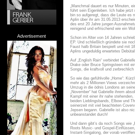
„Manchmal dauert es nur Minuten, 
führt sein Eigenleben. Ich habe jetz
bin so aufgeregt, dass die Leute es 
Aplin über ihr am 31.05.2013 erschei
des erst 20 Jahre jungen Ausnahmeta
reinigend und erfrischend wie ein Wo
Advertisement
Schon im Alter von 14 Jahren schrieb
EP. Und schließlich gründete sie no
Faust halb Britain bespielt und mit 18 
Aplins ungeduldig erwartetes Debütal
Auf „English Rain“ verbindet Gabrielle
Drake oder Bruce Springsteen mit ei
Songs, die kraftvoll und zerbrechlich
So wie das gefühlvolle „Home“: Kürzl
mehr als 2 Millionen Views verzeichn
Umzug in die ödnis Londons an seine
„November“ hat Gabrielle ihrem abso
Kampf mit einer ihr nahe stehenden, n
beiden Lieblingsbands, Elbow und The 
seinerzeit mit viel beachteten Cover
Jepsen begann. Gabrielle ist also ni
unbeanstandet durch!
Und dann gibt’s da noch Songs wie „
Roots Music- und Gospel-Einflüssen, 
Instant-Singalong, der vorab veröffe