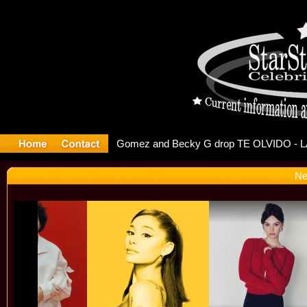
r Debuts S
Ne