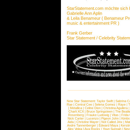
StarStatement.com möchte sich 
Gabrielle Ann Aplin
& Leila Benameur ( Benameur Pr
music & entertainment PR )
Frank Gerber
Star Statement / Celebrity State
New Star Statement:
Taylor Swift
|
Sabrina C
Rae
|
Central Cee
|
Selena Gomez
|
Raye
|
T
|
Metallica
|
Celine Dion
|
Christina Aguilera
Charli XCX
|
Bruce Springsteen
|
The Beatl
Rosenberg
|
Frauke Ludowig
|
Vitas
|
Frida
Nick Carter
|
Lucenzo
|
Pigeon John
|
Kimbr
Aida
|
Christine Mayer
|
Not Called Jinx
|
Ma
Andre Tannenberger
|
Edward Maya
|
Kersti
Alex Velea
|
Ava Rocks
|
Youn Sunnah
|
Nev