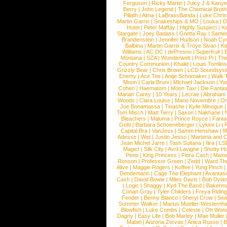
Ferguson
|
Ricky Martin
|
Juicy J & Kany
Berry
|
John Legend
|
The Chemical Broth
Pillath
|
Alma
|
LaBrassBanda
|
Luke Chris
Martin Garrix
|
Snakeships & MO
|
Louka
|
D
Hotel
|
Peter Maffay
|
Highly Suspect
|
K
Stargate
|
Joey Badass
|
Gretta Ray
|
Samed
Brandenstein
|
Jennifer Hudson
|
Noah Cy
Balbina
|
Martin Garrix & Troye Sivan
|
Ki
Williams
|
AC DC
|
dePresno
|
Superfruit
|
Montana
|
SZA
|
Wunderwelt
|
Prinz Pi
|
The
Country Communion
|
Khalid
|
Louis Tomlin
Grizzly Bear
|
Chris Brown
|
LCD Soundsys
Enemy
|
Ace Tee
|
Antje Schomaker
|
Walk 
Moon
|
Carla Bruni
|
Michael Jackson
|
Yu
Cohen
|
Haematom
|
Moon Taxi
|
Die Fantas
Mariah Carey
|
10 Years
|
Lecrae
|
Abraham
Woods
|
Clara Louise
|
Mario Novembre
|
Or
Joe Bonamassa
|
Tinashe
|
Kylie Minogue
Tom Misch
|
Matt Terry
|
Saxon
|
Nakhane
|
Bleachers
|
Maluma
|
Prince Royce
|
Fanta
Gotti
|
Barbara Schoeneberger
|
Lykke Li
|
Capital Bra
|
VanJess
|
Samm Henshaw
|
M
Adesse
|
Wet
|
Justin Jesso
|
Marteria and 
Jean Michel Jarre
|
Tash Sultana
|
Ilira
|
LS
Magic!
|
Silk City
|
Avril Lavigne
|
Shotty H
Peep
|
King Princess
|
Flora Cash
|
Maxw
Ronson
|
Professor Green
|
Zedd
|
Ward T
Alive
|
Maggie Rogers
|
Koffee
|
Yung Pinch
Dendemann
|
Cage The Elephant
|
Avantas
Cash
|
David Bowie
|
Miles Davis
|
Bob Dyla
|
Logic
|
Shaggy
|
Kyd The Band
|
Bakerm
Conan Gray
|
Tyler Childers
|
Freya Ridin
Fender
|
Benny Blanco
|
Sheryl Crow
|
Sea
Summer Walker
|
Marius Mueller-Westernh
Blowfish
|
Luke Combs
|
Celeste
|
Oh Won
Dagny
|
Easy Life
|
Bob Marley
|
Mae Muller
Mabel
|
Arizona Zervas
|
Anica Russo
|
B