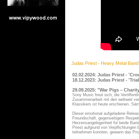
Judas Priest - Heavy Metal Band
02.02.2024: Judas Priest - 'Cr
18.12.2023: Judas Priest - 'Tri
29.09.2025: "War Pigs – Charit
Sony Music freut sich, die Veröffent
Zusammenarbeit mit den weltweit ver
Klassikers ist heute erschienen. Sä
Dieser emotional aufgeladene Release
Freundschaft, gegenseitigem Respek
Herzensangelegenheit für beide Band
Priest aufgrund von Verpflichtungen 
teilnehmen konnten, gewann das Proj