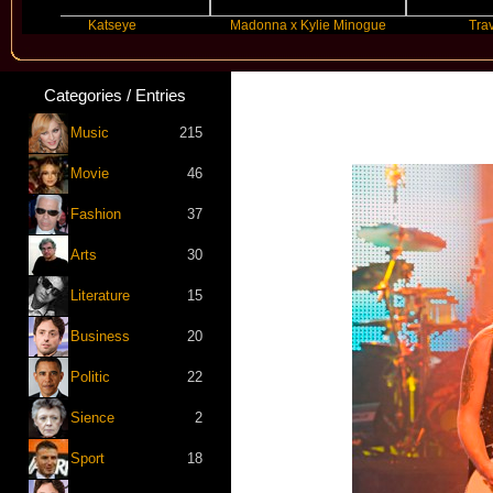
Katseye
Madonna x Kylie Minogue
Travis Scott
Categories / Entries
Music
215
Movie
46
Fashion
37
Arts
30
Literature
15
Business
20
Politic
22
Sience
2
Sport
18