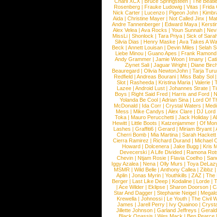
Charli XCX
|
Bruce Springsteen
|
The Beatl
Rosenberg
|
Frauke Ludowig
|
Vitas
|
Frida
Nick Carter
|
Lucenzo
|
Pigeon John
|
Kimbr
Aida
|
Christine Mayer
|
Not Called Jinx
|
Ma
Andre Tannenberger
|
Edward Maya
|
Kersti
Alex Velea
|
Ava Rocks
|
Youn Sunnah
|
Nev
MissLi
|
Shonlock
|
Tara Priya
|
Sick of Sara
Silvia Dias
|
Henry Maske
|
Ava Takes A Wa
Beck
|
Annett Louisan
|
Devin Miles
|
Selah 
Liebe Minou
|
Guano Apes
|
Frank Ramond
Andy Grammer
|
Jamie Woon
|
Imany
|
Cat
Ziynet Sali
|
Jaguar Wright
|
Diane Birc
Beauregard
|
Olivia NewtonJohn
|
Tarja Tur
Redfield
|
Andreas Bourani
|
Miss Baby Sol
Slot
|
Rasheeda
|
Kristina Maria
|
Valerie
|
Lazee
|
Android Lust
|
Johannes Strate
|
T
Boys
|
Right Said Fred
|
Harris and Ford
|
N
Yolanda Be Cool
|
Adrian Sina
|
Lord Of T
McDonald
|
Ida Corr
|
Crystal Waters
|
Medi
Mess
|
Mike Candys
|
Alex Clare
|
DJ Lord
Toka
|
Mauro Perucchetti
|
Jack Holiday
|
A
Hewitt
|
Little Boots
|
Katzenjammer
|
Of Mon
Lashes
|
Graffiti6
|
Gerard
|
Miriam Bryant
|
Cherri Bomb
|
Mia Martina
|
Sarah Hackett
Cierra Ramirez
|
Richard Durand
|
Michael C
Howard
|
Dolcenera
|
Jake Bugg
|
Kris 
Devecerski
|
A Life Divided
|
Ramona Rots
Chevin
|
Ntjam Rosie
|
Flavia Coelho
|
San
Iggy Azalea
|
Nena
|
Olly Murs
|
Toya DeLaz
MSMR
|
Wild Belle
|
Anthony Callea
|
Zibbz
Aplin
|
Jonas Myrin
|
Youthkills
|
ZAZ
|
The 
Berger
|
Last Like Deep
|
Kodaline
|
Lorde
|
|
Ace Wilder
|
Eklipse
|
Sharon Doorson
|
C
Star And Dagger
|
Stephanie Neigel
|
Megal
Krewella
|
Johnossi
|
Le Youth
|
The Civil 
James
|
Jarell Perry
|
Ivy Quainoo
|
Crysta
Jillette Johnson
|
Garland Jeffreys
|
Gerald
Black Onassis
|
Wes Mack
|
Ben Pearce