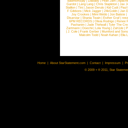
Badmomzjay
|
DaBaby
|
Pearl Jam
|
Apach
Gardot
|
Lang Lang
|
Chris Stapleton
|
Jax J
Stallion
|
Tini
|
Jason Derulo
|
Kid Cudi
|
Paul
F Gibbons
|
Mick Jagger
|
24kGoldn
|
Jan D
Joy Crookes
|
Mimi Webb
|
Jon Batiste
|
Disarstar
|
Shania Twain
|
Esther Graf
|
ree
6PM RECORDS
|
Olivia Rodrigo
|
Renee 
Pashanim
|
Jade Thirlwall
|
Tyler The Cre
Zartmann
|
Doechii
|
Lola Young
|
Zah1de
|
P
|
J. Cole
|
Frank Gerber
|
Mumford and Sons
Malcolm Todd
|
Noah Kahan
|
Ella 
Home
|
About StarStatement.com
|
Contact
|
Impressum
|
P
© 2009 + ® 2011, Star Statemen