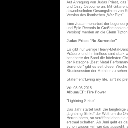
Auf Anregung von Judas Priest, das Tr
und Ozzy Osbourne an. Mit Gitarrenb
abwechselnden Gesangslinien von Ro
Version des ikonischen „War Pigs“.
Eine Zusammenarbeit der Legendenj
und Epic Records in Großbritannien
Version)“ werden an die Glenn Tipto
Judas Priest "No Surrender"
Es gibt nur wenige Heavy-Metal-Bands
Präsenz und ihr Einfluss sind stark w
bescherte der Band die höchsten Chart
der Kategorie „Best Metal Performan
Surrender" gibt es seit dieser Woche
Studiosession der Metaller zu sehen 
Statement"Living my life, ain't no pre
Vü: 08.03.2018
Album/EP: Fire Power
"Lightning Strike"
Das Jahr startet laut! Die langlebig
„Lightning Strike“ der Welt um die 
Herren hören, so veröffentlichen si
erstmal schaffen. Ab Juni geht es d
schon wissen will wie das aussieht, 