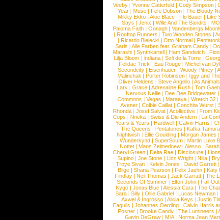
Veeby
|
Yvonne Catterfeld
|
Cody Simpson
|
Year
|
Muse
|
Fefe Dobson
|
The Bloody N
Mikky Ekko
|
Aloe Blacc
|
Flo Bauer
|
Like
Says
|
Jenix
|
Wille And The Bandits
|
MO
Paloma Faith
|
Oonagh
|
Vandenbergs Moon
|
Rooftop Runners
|
Two Wooden Stones
|
A
|
Ricardo Bielecki
|
Otto Normal
|
Pentatoni
Saris
|
Alle Farben feat. Graham Candy
|
Do
Marashi
|
Synthkartell
|
Ham Sandwich
|
Fio
Lilja Bloom
|
Indiana
|
Sofi de la Torre
|
Georg
Felidae Trick
|
Eau Rouge
|
Michel van Dy
Secondcity
|
Eisenhauer
|
Woody Pitney
|
A
Malinchak
|
Porter Robinson
|
Iggy and Th
Oliver Heldens
|
Steve Angello
|
As Animal
Lary
|
Grace
|
Adrenaline Rush
|
Tom Gaeb
Nervous Nellie
|
Dee Dee Bridgewater
|
Commons
|
Vegas
|
Maraaya
|
Wretch 32
Avener
|
Colbie Caillat
|
Conchita Wurst
|
Rhonda
|
Josef Salvat
|
Acollective
|
From Ki
Cops
|
Nneka
|
Swiss & Die Andern
|
La Conf
Years & Years
|
Hardwell
|
Calvin Harris
|
Ch
The Queens
|
Pentatones
|
Kafka Tamura
Nightwish
|
Ellie Goulding
|
Morgan James
Wunderkynd
|
SuperScum
|
Martin Luke 
Nottet
|
Mans Zelmerloew
|
Alesso
|
Sarah
Cheryl Green
|
Delta Rae
|
Disclosure
|
Lion
Supino
|
Joe Stone
|
Lizz Wright
|
Niila
|
Br
Troye Sivan
|
Kelvin Jones
|
David Garrett
Blige
|
Shana Pearson
|
Felix Jaehn
|
Katy 
Findlay
|
Neil Thomas
|
Jack Garratt
|
The L
Seconds Of Summer
|
Elton John
|
Fall Ou
Kygo
|
Jonas Blue
|
Alessia Cara
|
The Cha
Sara
|
Billy
|
Ollie Gabriel
|
Lucas Newman
Axwel & Ingrosso
|
Alicia Keys
|
Justin Ti
Eagulls
|
Johannes Oerding
|
Calvin Harris 
Posner
|
Brooke Candy
|
The Lumineers
|
Gavin DeGraw
|
MIA
|
Norma Jean Mart