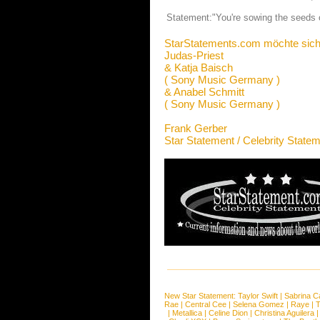
Statement:"You're sowing the seeds o
StarStatements.com möchte sich
Judas-Priest
& Katja Baisch
( Sony Music Germany )
& Anabel Schmitt
( Sony Music Germany )
Frank Gerber
Star Statement / Celebrity State
New Star Statement:
Taylor Swift
|
Sabrina C
Rae
|
Central Cee
|
Selena Gomez
|
Raye
|
T
|
Metallica
|
Celine Dion
|
Christina Aguilera