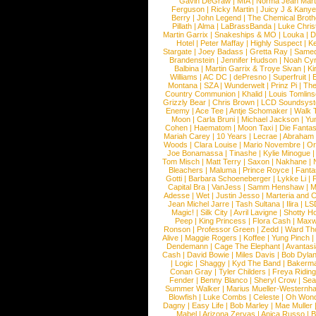
Gavin DeGraw
|
MIA
|
Norma Jean Mart
Ferguson
|
Ricky Martin
|
Juicy J & Kany
Berry
|
John Legend
|
The Chemical Broth
Pillath
|
Alma
|
LaBrassBanda
|
Luke Chris
Martin Garrix
|
Snakeships & MO
|
Louka
|
D
Hotel
|
Peter Maffay
|
Highly Suspect
|
K
Stargate
|
Joey Badass
|
Gretta Ray
|
Samed
Brandenstein
|
Jennifer Hudson
|
Noah Cy
Balbina
|
Martin Garrix & Troye Sivan
|
Ki
Williams
|
AC DC
|
dePresno
|
Superfruit
|
Montana
|
SZA
|
Wunderwelt
|
Prinz Pi
|
The
Country Communion
|
Khalid
|
Louis Tomlin
Grizzly Bear
|
Chris Brown
|
LCD Soundsys
Enemy
|
Ace Tee
|
Antje Schomaker
|
Walk 
Moon
|
Carla Bruni
|
Michael Jackson
|
Yu
Cohen
|
Haematom
|
Moon Taxi
|
Die Fantas
Mariah Carey
|
10 Years
|
Lecrae
|
Abraham
Woods
|
Clara Louise
|
Mario Novembre
|
Or
Joe Bonamassa
|
Tinashe
|
Kylie Minogue
Tom Misch
|
Matt Terry
|
Saxon
|
Nakhane
|
Bleachers
|
Maluma
|
Prince Royce
|
Fanta
Gotti
|
Barbara Schoeneberger
|
Lykke Li
|
Capital Bra
|
VanJess
|
Samm Henshaw
|
M
Adesse
|
Wet
|
Justin Jesso
|
Marteria and 
Jean Michel Jarre
|
Tash Sultana
|
Ilira
|
LS
Magic!
|
Silk City
|
Avril Lavigne
|
Shotty H
Peep
|
King Princess
|
Flora Cash
|
Maxw
Ronson
|
Professor Green
|
Zedd
|
Ward T
Alive
|
Maggie Rogers
|
Koffee
|
Yung Pinch
Dendemann
|
Cage The Elephant
|
Avantas
Cash
|
David Bowie
|
Miles Davis
|
Bob Dyla
|
Logic
|
Shaggy
|
Kyd The Band
|
Bakerm
Conan Gray
|
Tyler Childers
|
Freya Ridin
Fender
|
Benny Blanco
|
Sheryl Crow
|
Sea
Summer Walker
|
Marius Mueller-Westernh
Blowfish
|
Luke Combs
|
Celeste
|
Oh Won
Dagny
|
Easy Life
|
Bob Marley
|
Mae Muller
Mabel
|
Arizona Zervas
|
Anica Russo
|
B