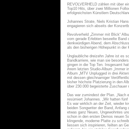
REVOLVERHELD zählen mit über einer 
Top10 Hits, über zwei Millionen Foll
erfolgreichsten Künstlern Deutschlan
Johannes Strate, Niels Kristian Han
engagieren sich abseits der Konzer
Revolverheld „Zimmer mit Blick“ Albu
vom gerade Erlebten beseelte Band 
denkwürdigen Abend, dem Abschlussko
als den bisherigen Höhepunkt in der
Unglaubliche dreizehn Jahre ist es s
Bandkarriere, wie man sie besonders i
gingen in die Top Ten. Insgesamt hat
ihrem letzten Studio-Album „Immer i
Album „MTV Unplugged in drei Akten“
mit dessen gleichnamiger Veröffentli
bisher höchste Platzierung in den Al
über 230.000 begeisterte Zuschauer 
Das war zumindest der Plan. „Nach 
resümiert Johannes. „Wir hatten fün
Es war wirklich an der Zeit, wieder k
beiden Songwriter der Band, Anfang d
etwas ganz Neues, Ungewohntes und 
schon in den ersten Demos neuen Sou
klingende, moderne Platte zu schrei
liessen sich inspirieren, feilten an