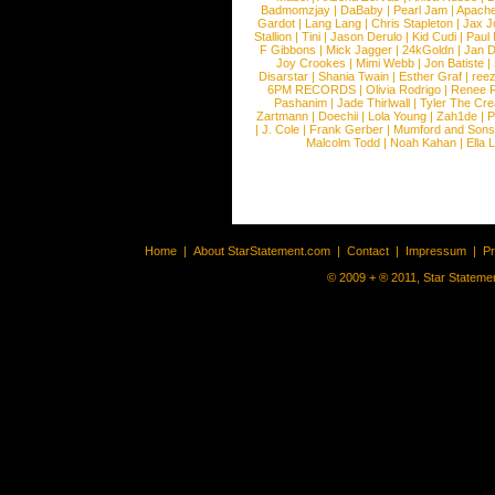
Badmomzjay
|
DaBaby
|
Pearl Jam
|
Apach
Gardot
|
Lang Lang
|
Chris Stapleton
|
Jax J
Stallion
|
Tini
|
Jason Derulo
|
Kid Cudi
|
Paul
F Gibbons
|
Mick Jagger
|
24kGoldn
|
Jan D
Joy Crookes
|
Mimi Webb
|
Jon Batiste
|
Disarstar
|
Shania Twain
|
Esther Graf
|
ree
6PM RECORDS
|
Olivia Rodrigo
|
Renee 
Pashanim
|
Jade Thirlwall
|
Tyler The Cre
Zartmann
|
Doechii
|
Lola Young
|
Zah1de
|
P
|
J. Cole
|
Frank Gerber
|
Mumford and Sons
Malcolm Todd
|
Noah Kahan
|
Ella 
Home
|
About StarStatement.com
|
Contact
|
Impressum
|
P
© 2009 + ® 2011, Star Statemen