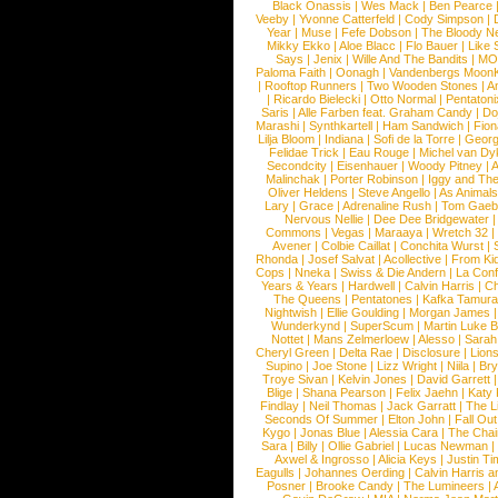
Black Onassis
|
Wes Mack
|
Ben Pearce
Veeby
|
Yvonne Catterfeld
|
Cody Simpson
|
Year
|
Muse
|
Fefe Dobson
|
The Bloody N
Mikky Ekko
|
Aloe Blacc
|
Flo Bauer
|
Like
Says
|
Jenix
|
Wille And The Bandits
|
MO
Paloma Faith
|
Oonagh
|
Vandenbergs Moon
|
Rooftop Runners
|
Two Wooden Stones
|
A
|
Ricardo Bielecki
|
Otto Normal
|
Pentatoni
Saris
|
Alle Farben feat. Graham Candy
|
Do
Marashi
|
Synthkartell
|
Ham Sandwich
|
Fio
Lilja Bloom
|
Indiana
|
Sofi de la Torre
|
Georg
Felidae Trick
|
Eau Rouge
|
Michel van Dy
Secondcity
|
Eisenhauer
|
Woody Pitney
|
A
Malinchak
|
Porter Robinson
|
Iggy and Th
Oliver Heldens
|
Steve Angello
|
As Animal
Lary
|
Grace
|
Adrenaline Rush
|
Tom Gaeb
Nervous Nellie
|
Dee Dee Bridgewater
|
Commons
|
Vegas
|
Maraaya
|
Wretch 32
Avener
|
Colbie Caillat
|
Conchita Wurst
|
Rhonda
|
Josef Salvat
|
Acollective
|
From Ki
Cops
|
Nneka
|
Swiss & Die Andern
|
La Conf
Years & Years
|
Hardwell
|
Calvin Harris
|
Ch
The Queens
|
Pentatones
|
Kafka Tamura
Nightwish
|
Ellie Goulding
|
Morgan James
Wunderkynd
|
SuperScum
|
Martin Luke 
Nottet
|
Mans Zelmerloew
|
Alesso
|
Sarah
Cheryl Green
|
Delta Rae
|
Disclosure
|
Lion
Supino
|
Joe Stone
|
Lizz Wright
|
Niila
|
Br
Troye Sivan
|
Kelvin Jones
|
David Garrett
Blige
|
Shana Pearson
|
Felix Jaehn
|
Katy 
Findlay
|
Neil Thomas
|
Jack Garratt
|
The L
Seconds Of Summer
|
Elton John
|
Fall Ou
Kygo
|
Jonas Blue
|
Alessia Cara
|
The Cha
Sara
|
Billy
|
Ollie Gabriel
|
Lucas Newman
Axwel & Ingrosso
|
Alicia Keys
|
Justin Ti
Eagulls
|
Johannes Oerding
|
Calvin Harris 
Posner
|
Brooke Candy
|
The Lumineers
|