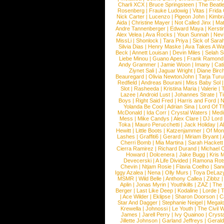
Charli XCX
|
Bruce Springsteen
|
The Beatl
Rosenberg
|
Frauke Ludowig
|
Vitas
|
Frida
Nick Carter
|
Lucenzo
|
Pigeon John
|
Kimbr
Aida
|
Christine Mayer
|
Not Called Jinx
|
Ma
Andre Tannenberger
|
Edward Maya
|
Kersti
Alex Velea
|
Ava Rocks
|
Youn Sunnah
|
Nev
MissLi
|
Shonlock
|
Tara Priya
|
Sick of Sara
Silvia Dias
|
Henry Maske
|
Ava Takes A Wa
Beck
|
Annett Louisan
|
Devin Miles
|
Selah 
Liebe Minou
|
Guano Apes
|
Frank Ramond
Andy Grammer
|
Jamie Woon
|
Imany
|
Cat
Ziynet Sali
|
Jaguar Wright
|
Diane Birc
Beauregard
|
Olivia NewtonJohn
|
Tarja Tur
Redfield
|
Andreas Bourani
|
Miss Baby Sol
Slot
|
Rasheeda
|
Kristina Maria
|
Valerie
|
Lazee
|
Android Lust
|
Johannes Strate
|
T
Boys
|
Right Said Fred
|
Harris and Ford
|
N
Yolanda Be Cool
|
Adrian Sina
|
Lord Of T
McDonald
|
Ida Corr
|
Crystal Waters
|
Medi
Mess
|
Mike Candys
|
Alex Clare
|
DJ Lord
Toka
|
Mauro Perucchetti
|
Jack Holiday
|
A
Hewitt
|
Little Boots
|
Katzenjammer
|
Of Mon
Lashes
|
Graffiti6
|
Gerard
|
Miriam Bryant
|
Cherri Bomb
|
Mia Martina
|
Sarah Hackett
Cierra Ramirez
|
Richard Durand
|
Michael C
Howard
|
Dolcenera
|
Jake Bugg
|
Kris 
Devecerski
|
A Life Divided
|
Ramona Rots
Chevin
|
Ntjam Rosie
|
Flavia Coelho
|
San
Iggy Azalea
|
Nena
|
Olly Murs
|
Toya DeLaz
MSMR
|
Wild Belle
|
Anthony Callea
|
Zibbz
Aplin
|
Jonas Myrin
|
Youthkills
|
ZAZ
|
The 
Berger
|
Last Like Deep
|
Kodaline
|
Lorde
|
|
Ace Wilder
|
Eklipse
|
Sharon Doorson
|
C
Star And Dagger
|
Stephanie Neigel
|
Megal
Krewella
|
Johnossi
|
Le Youth
|
The Civil 
James
|
Jarell Perry
|
Ivy Quainoo
|
Crysta
Jillette Johnson
|
Garland Jeffreys
|
Gerald