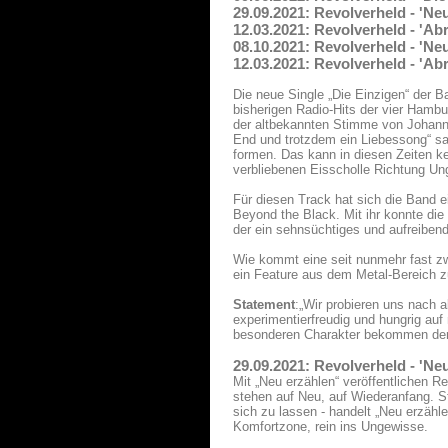
29.09.2021: Revolverheld - 'Ne
12.03.2021: Revolverheld - 'Ab
08.10.2021: Revolverheld - 'Ne
12.03.2021: Revolverheld - 'Ab
Die neue Single „Die Einzigen“ der 
bisherigen Radio-Hits der vier Hamb
der altbekannten Stimme von Johanne
End und trotzdem ein Liebessong“ sa
formen. Das kann in diesen Zeiten ke
verbliebenen Eisscholle Richtung U
Für diesen Track hat sich die Band e
Beyond the Black. Mit ihr konnte di
der ein sehnsüchtiges und aufreibend
Wie kommt eine seit nunmehr fast zw
ein Feature aus dem Metal-Bereich 
Statement
:„Wir probieren uns nach 
experimentierfreudig und hungrig auf
besonderen Charakter bekommen der an
29.09.2021: Revolverheld - 'Ne
Mit „Neu erzählen“ veröffentlichen R
stehen auf Neu, auf Wiederanfang. St
sich zu lassen - handelt „Neu erzähl
Komfortzone, rein ins Ungewisse.