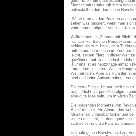
geformt, bis ein stabiles Songfundam
Mannschaftsstärke mit ihrem langjäh
entwickelten dort den neuen Revolver
„Wir wollten an den Punkten ansetzen,
sehen was passiert, wenn man sich se
vorkommen mögen.“ schildert Jakob d
Willkommen im „Zimmer mit Blick“, d
ist, aber vor frischen Perspektiven,
schlägt bis zum Hals“, dem Titeltra
mitten aus dem Leben im Zentrum ihrer
leicht, seinen Platz in dieser Welt z
gewöhnen, mit Unsicherheit zu leben –
„Für uns ist es heutzutage einfach n
immer kompliziertere Welt in Songs w
Welt erklären. Aber als Künstler ist 
sind und keine Antwort haben.“ erklä
Die erste Single „Immer noch fühlen“
trägt. „Nicht als pure Nostalgie, so
eine gute Idee sein, um in wirren Ze
Die prägenden Momente von Revolverh
Blick“ mündet. Ein Album, das wahrsc
Musiker so unfassbar locker und bei 
wie es aussieht, ist doch ganz egal.“
sich selbst und die Fans da drauss
Deshalb gehen Revolverheld zur Veröf