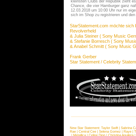
kleinsten Clubs der Republik zieht e
Chance, die vier Hamburger ganz nah 
12.03.2018 um 10:00 Uhr nur im eige
sich im Shop zu registrieren und den
StarStatement.com möchte sich 
Revolverheld
& Julia Steiner ( Sony Music Ge
& Stefanie Borresch ( Sony Mus
& Anabel Schmitt ( Sony Music 
Frank Gerber
Star Statement / Celebrity State
New Star Statement:
Taylor Swift
|
Sabrina C
Rae
|
Central Cee
|
Selena Gomez
|
Raye
|
T
|
Metallica
|
Celine Dion
|
Christina Aguilera