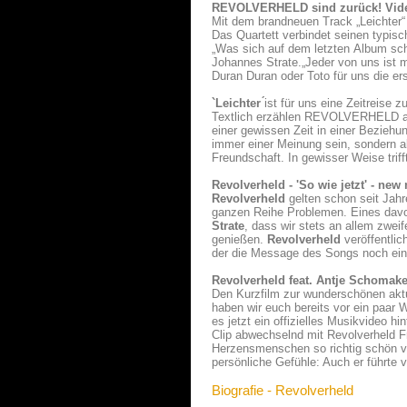
REVOLVERHELD sind zurück! Vide
Mit dem brandneuen Track „Leichter“
Das Quartett verbindet seinen typi
„Was sich auf dem letzten Album schon
Johannes Strate.„Jeder von uns ist 
Duran Duran oder Toto für uns die e
`Leichter ́
ist für uns eine Zeitreise
Textlich erzählen REVOLVERHELD auf
einer gewissen Zeit in einer Beziehun
immer einer Meinung sein, sondern akz
Freundschaft. In gewisser Weise trif
Revolverheld - 'So wie jetzt' - ne
Revolverheld
gelten schon seit Jahr
ganzen Reihe Problemen. Eines dav
Strate
, dass wir stets an allem zwei
genießen.
Revolverheld
veröffentlic
der die Message des Songs noch ein
Revolverheld feat. Antje Schomaker
Den Kurzfilm zur wunderschönen aktu
haben wir euch bereits vor ein paar 
es jetzt ein offizielles Musikvideo h
Clip abwechselnd mit Revolverheld 
Herzensmenschen so richtig schön v
persönliche Gefühle: Auch er führte v
Biografie - Revolverheld