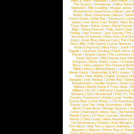
Years & Years
|
Hardwell
|
Calvin Harris
|
Ch
The Queens
|
Pentatones
|
Kafka Tamura
Nightwish
|
Ellie Goulding
|
Morgan James
Wunderkynd
|
SuperScum
|
Martin Luke 
Nottet
|
Mans Zelmerloew
|
Alesso
|
Sarah
Cheryl Green
|
Delta Rae
|
Disclosure
|
Lion
Supino
|
Joe Stone
|
Lizz Wright
|
Niila
|
Br
Troye Sivan
|
Kelvin Jones
|
David Garrett
Blige
|
Shana Pearson
|
Felix Jaehn
|
Katy 
Findlay
|
Neil Thomas
|
Jack Garratt
|
The L
Seconds Of Summer
|
Elton John
|
Fall Ou
Kygo
|
Jonas Blue
|
Alessia Cara
|
The Cha
Sara
|
Billy
|
Ollie Gabriel
|
Lucas Newman
Axwel & Ingrosso
|
Alicia Keys
|
Justin Ti
Eagulls
|
Johannes Oerding
|
Calvin Harris 
Posner
|
Brooke Candy
|
The Lumineers
|
Gavin DeGraw
|
MIA
|
Norma Jean Mart
Ferguson
|
Ricky Martin
|
Juicy J & Kany
Berry
|
John Legend
|
The Chemical Broth
Pillath
|
Alma
|
LaBrassBanda
|
Luke Chris
Martin Garrix
|
Snakeships & MO
|
Louka
|
D
Hotel
|
Peter Maffay
|
Highly Suspect
|
K
Stargate
|
Joey Badass
|
Gretta Ray
|
Samed
Brandenstein
|
Jennifer Hudson
|
Noah Cy
Balbina
|
Martin Garrix & Troye Sivan
|
Ki
Williams
|
AC DC
|
dePresno
|
Superfruit
|
Montana
|
SZA
|
Wunderwelt
|
Prinz Pi
|
The
Country Communion
|
Khalid
|
Louis Tomlin
Grizzly Bear
|
Chris Brown
|
LCD Soundsys
Enemy
|
Ace Tee
|
Antje Schomaker
|
Walk 
Moon
|
Carla Bruni
|
Michael Jackson
|
Yu
Cohen
|
Haematom
|
Moon Taxi
|
Die Fantas
Mariah Carey
|
10 Years
|
Lecrae
|
Abraham
Woods
|
Clara Louise
|
Mario Novembre
|
Or
Joe Bonamassa
|
Tinashe
|
Kylie Minogue
Tom Misch
|
Matt Terry
|
Saxon
|
Nakhane
|
Bleachers
|
Maluma
|
Prince Royce
|
Fanta
Gotti
|
Barbara Schoeneberger
|
Lykke Li
|