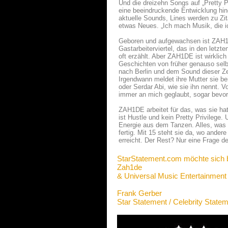
Und die dreizehn Songs auf „Pretty P
eine beeindruckende Entwicklung hin
aktuelle Sounds, Lines werden zu Zit
etwas Neues. „Ich mach Musik, die ic
Geboren und aufgewachsen ist ZAH1DE
Gastarbeiterviertel, das in den letz
oft erzählt. Aber ZAH1DE ist wirklich
Geschichten von früher genauso selb
nach Berlin und dem Sound dieser Zei
Irgendwann meldet ihre Mutter sie b
oder Serdar Abi, wie sie ihn nennt. V
immer an mich geglaubt, sogar bevor i
ZAH1DE arbeitet für das, was sie ha
ist Hustle und kein Pretty Privilege.
Energie aus dem Tanzen. Alles, was 
fertig. Mit 15 steht sie da, wo ande
erreicht. Der Rest? Nur eine Frage d
StarStatement.com möchte sich 
Zah1de
& Universal Music Entertainment
Frank Gerber
Star Statement / Celebrity State