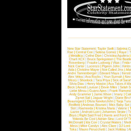
New Star Statement:
Taylor Swift
|
Sabrina C
Rae
|
Central Cee
|
Selena Gomez
|
Raye
|
T
|
Metallica
|
Celine Dion
|
Christina Aguilera
Charli XCX
|
Bruce Springsteen
|
The Beatl
Rosenberg
|
Frauke Ludowig
|
Vitas
|
Frida
Nick Carter
|
Lucenzo
|
Pigeon John
|
Kimbr
Aida
|
Christine Mayer
|
Not Called Jinx
|
Ma
Andre Tannenberger
|
Edward Maya
|
Kersti
Alex Velea
|
Ava Rocks
|
Youn Sunnah
|
Nev
MissLi
|
Shonlock
|
Tara Priya
|
Sick of Sara
Silvia Dias
|
Henry Maske
|
Ava Takes A Wa
Beck
|
Annett Louisan
|
Devin Miles
|
Selah 
Liebe Minou
|
Guano Apes
|
Frank Ramond
Andy Grammer
|
Jamie Woon
|
Imany
|
Cat
Ziynet Sali
|
Jaguar Wright
|
Diane Birc
Beauregard
|
Olivia NewtonJohn
|
Tarja Tur
Redfield
|
Andreas Bourani
|
Miss Baby Sol
Slot
|
Rasheeda
|
Kristina Maria
|
Valerie
|
Lazee
|
Android Lust
|
Johannes Strate
|
T
Boys
|
Right Said Fred
|
Harris and Ford
|
N
Yolanda Be Cool
|
Adrian Sina
|
Lord Of T
McDonald
|
Ida Corr
|
Crystal Waters
|
Medi
Mess
|
Mike Candys
|
Alex Clare
|
DJ Lord
Toka
|
Mauro Perucchetti
|
Jack Holiday
|
A