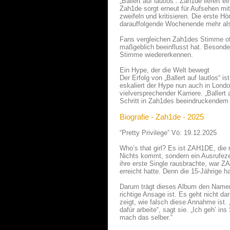
„Ballert auf lautlos“: Zah1de liefert e
Zah1de sorgt erneut für Aufsehen mit 
zweifeln und kritisieren. Die erste H
darauffolgende Wochenende mehr als
Fans vergleichen Zah1des Stimme oft 
maßgeblich beeinflusst hat. Besonde
Stimme wiedererkennen.
Ein Hype, der die Welt bewegt
Der Erfolg von „Ballert auf lautlos“ 
eskaliert der Hype nun auch in Londo
vielversprechender Karriere. „Ballert 
Schritt in Zah1des beeindruckendem 
Biografie - Zah1de - 2025
“Pretty Privilege” Vö: 19.12.2025
Who’s that girl? Es ist ZAH1DE, die m
Nichts kommt, sondern ein Ausrufeze
ihre erste Single rausbrachte, war 
erreicht hatte. Denn die 15-Jährige ha
Darum trägt dieses Album den Namen „
richtige Ansage ist. Es geht nicht da
zeigt, wie falsch diese Annahme ist.
dafür arbeite“, sagt sie. „Ich geh’ i
mach das selber.“