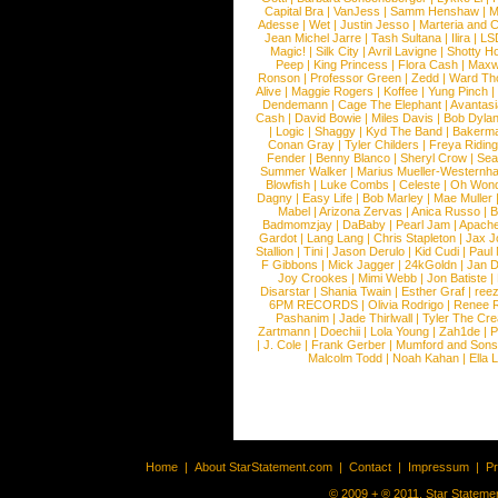
Capital Bra
|
VanJess
|
Samm Henshaw
|
M
Adesse
|
Wet
|
Justin Jesso
|
Marteria and 
Jean Michel Jarre
|
Tash Sultana
|
Ilira
|
LS
Magic!
|
Silk City
|
Avril Lavigne
|
Shotty H
Peep
|
King Princess
|
Flora Cash
|
Maxw
Ronson
|
Professor Green
|
Zedd
|
Ward T
Alive
|
Maggie Rogers
|
Koffee
|
Yung Pinch
Dendemann
|
Cage The Elephant
|
Avantas
Cash
|
David Bowie
|
Miles Davis
|
Bob Dyla
|
Logic
|
Shaggy
|
Kyd The Band
|
Bakerm
Conan Gray
|
Tyler Childers
|
Freya Ridin
Fender
|
Benny Blanco
|
Sheryl Crow
|
Sea
Summer Walker
|
Marius Mueller-Westernh
Blowfish
|
Luke Combs
|
Celeste
|
Oh Won
Dagny
|
Easy Life
|
Bob Marley
|
Mae Muller
Mabel
|
Arizona Zervas
|
Anica Russo
|
B
Badmomzjay
|
DaBaby
|
Pearl Jam
|
Apach
Gardot
|
Lang Lang
|
Chris Stapleton
|
Jax J
Stallion
|
Tini
|
Jason Derulo
|
Kid Cudi
|
Paul
F Gibbons
|
Mick Jagger
|
24kGoldn
|
Jan D
Joy Crookes
|
Mimi Webb
|
Jon Batiste
|
Disarstar
|
Shania Twain
|
Esther Graf
|
ree
6PM RECORDS
|
Olivia Rodrigo
|
Renee 
Pashanim
|
Jade Thirlwall
|
Tyler The Cre
Zartmann
|
Doechii
|
Lola Young
|
Zah1de
|
P
|
J. Cole
|
Frank Gerber
|
Mumford and Sons
Malcolm Todd
|
Noah Kahan
|
Ella 
Home
|
About StarStatement.com
|
Contact
|
Impressum
|
P
© 2009 + ® 2011, Star Statemen