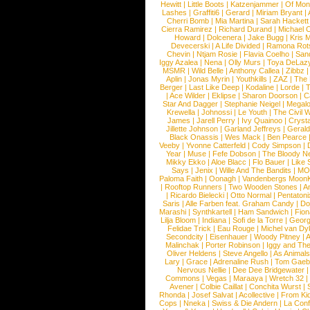
Hewitt
|
Little Boots
|
Katzenjammer
|
Of Mon
Lashes
|
Graffiti6
|
Gerard
|
Miriam Bryant
|
Cherri Bomb
|
Mia Martina
|
Sarah Hackett
Cierra Ramirez
|
Richard Durand
|
Michael C
Howard
|
Dolcenera
|
Jake Bugg
|
Kris 
Devecerski
|
A Life Divided
|
Ramona Rots
Chevin
|
Ntjam Rosie
|
Flavia Coelho
|
San
Iggy Azalea
|
Nena
|
Olly Murs
|
Toya DeLaz
MSMR
|
Wild Belle
|
Anthony Callea
|
Zibbz
Aplin
|
Jonas Myrin
|
Youthkills
|
ZAZ
|
The 
Berger
|
Last Like Deep
|
Kodaline
|
Lorde
|
|
Ace Wilder
|
Eklipse
|
Sharon Doorson
|
C
Star And Dagger
|
Stephanie Neigel
|
Megal
Krewella
|
Johnossi
|
Le Youth
|
The Civil 
James
|
Jarell Perry
|
Ivy Quainoo
|
Crysta
Jillette Johnson
|
Garland Jeffreys
|
Gerald
Black Onassis
|
Wes Mack
|
Ben Pearce
Veeby
|
Yvonne Catterfeld
|
Cody Simpson
|
Year
|
Muse
|
Fefe Dobson
|
The Bloody N
Mikky Ekko
|
Aloe Blacc
|
Flo Bauer
|
Like
Says
|
Jenix
|
Wille And The Bandits
|
MO
Paloma Faith
|
Oonagh
|
Vandenbergs Moon
|
Rooftop Runners
|
Two Wooden Stones
|
A
|
Ricardo Bielecki
|
Otto Normal
|
Pentatoni
Saris
|
Alle Farben feat. Graham Candy
|
Do
Marashi
|
Synthkartell
|
Ham Sandwich
|
Fio
Lilja Bloom
|
Indiana
|
Sofi de la Torre
|
Georg
Felidae Trick
|
Eau Rouge
|
Michel van Dy
Secondcity
|
Eisenhauer
|
Woody Pitney
|
A
Malinchak
|
Porter Robinson
|
Iggy and Th
Oliver Heldens
|
Steve Angello
|
As Animal
Lary
|
Grace
|
Adrenaline Rush
|
Tom Gaeb
Nervous Nellie
|
Dee Dee Bridgewater
|
Commons
|
Vegas
|
Maraaya
|
Wretch 32
Avener
|
Colbie Caillat
|
Conchita Wurst
|
Rhonda
|
Josef Salvat
|
Acollective
|
From Ki
Cops
|
Nneka
|
Swiss & Die Andern
|
La Conf