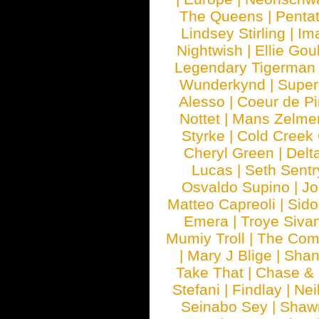
The Queens
|
Penta
Lindsey Stirling
|
Im
Nightwish
|
Ellie Gou
Legendary Tigerman
Wunderkynd
|
Supe
Alesso
|
Coeur de Pi
Nottet
|
Mans Zelme
Styrke
|
Cold Creek
Cheryl Green
|
Delt
Lucas
|
Seth Sentr
Osvaldo Supino
|
Jo
Matteo Capreoli
|
Sido
Emera
|
Troye Siva
Mumiy Troll
|
The Com
|
Mary J Blige
|
Shan
Take That
|
Chase & 
Stefani
|
Findlay
|
Nei
Seinabo Sey
|
Shaw