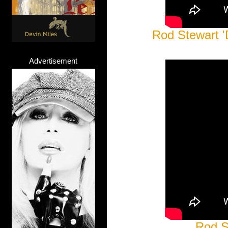
Rod Stewart 'D
Advertisement
Rod St