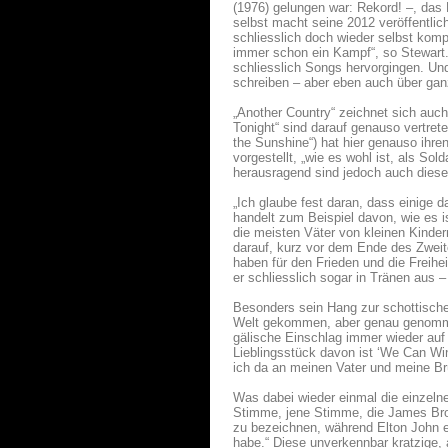
(1976) gelungen war: Rekord! –, das
selbst macht seine 2012 veröffentlich
schliesslich doch wieder selbst kompo
immer schon ein Kampf“, so Stewart
schliesslich Songs hervorgingen. Un
schreiben – aber eben auch über ga
„Another Country“ zeichnet sich auc
Tonight“ sind darauf genauso vertret
the Sunshine“) hat hier genauso ihren
vorgestellt, „wie es wohl ist, als S
herausragend sind jedoch auch dieses
„Ich glaube fest daran, dass einige 
handelt zum Beispiel davon, wie es i
die meisten Väter von kleinen Kinder
darauf, kurz vor dem Ende des Zweite
haben für den Frieden und die Freihe
er schliesslich sogar in Tränen aus –
Besonders sein Hang zur schottische
Welt gekommen, aber genau genommen
gälische Einschlag immer wieder auf
Lieblingsstück davon ist ‘We Can Win
ich da an meinen Vater und meine Brü
Was dabei wieder einmal die einzel
Stimme, jene Stimme, die James Brown
zu bezeichnen, während Elton John ei
habe.“ Diese unverkennbar kratzige,