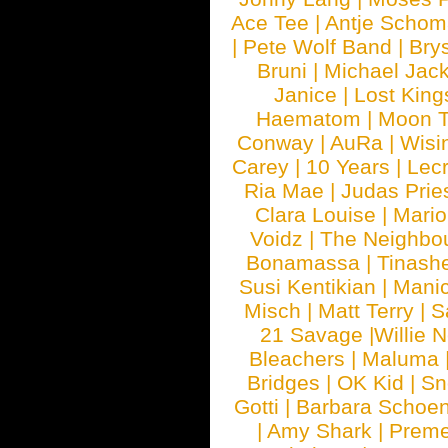
Ace Tee
|
Antje Schom
|
Pete Wolf Band
|
Brys
Bruni
|
Michael Jac
Janice
|
Lost King
Haematom
|
Moon T
Conway
|
AuRa
|
Wisi
Carey
|
10 Years
|
Lec
Ria Mae
|
Judas Prie
Clara Louise
|
Mari
Voidz
|
The Neighbo
Bonamassa
|
Tinash
Susi Kentikian
|
Manic
Misch
|
Matt Terry
|
S
21 Savage
|
Willie 
Bleachers
|
Maluma
Bridges
|
OK Kid
|
Sn
Gotti
|
Barbara Schoe
|
Amy Shark
|
Prem