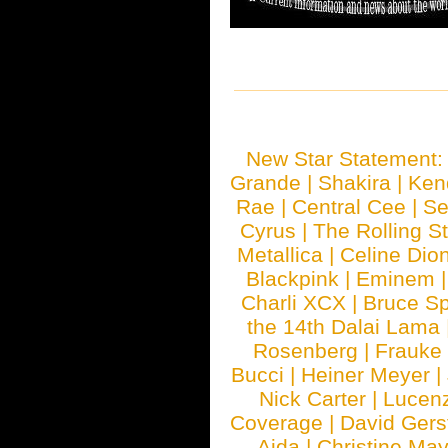
New Star Statement
Grande
|
Shakira
|
Ken
Rae
|
Central Cee
|
Se
Cyrus
|
The Rolling S
Metallica
|
Celine Dio
Blackpink
|
Eminem
Charli XCX
|
Bruce Sp
the 14th Dalai Lama
Rosenberg
|
Frauke
Bucci
|
Heiner Meyer
|
Nick Carter
|
Lucen
Coverage
|
David Gers
Aida
|
Christine May