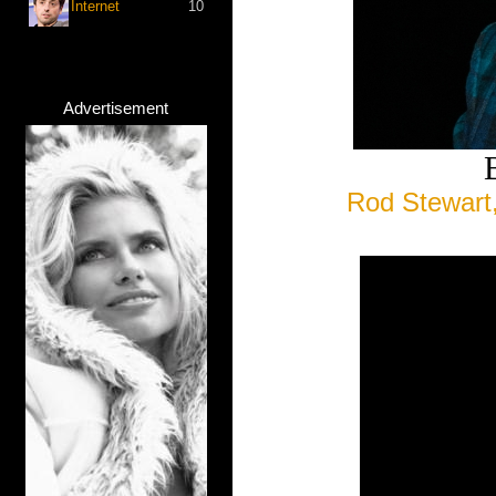
Internet
10
Advertisement
Rod Stewart,