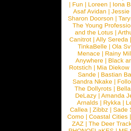
|
Fun
|
Loreen
|
Iona 
Asaf Avidan
|
Jessie
Sharon Doorson
|
Tar
The Young Professio
and the Lotus
|
Arth
Canitrot
|
Ally Sereda
TinkaBelle
|
Ola S
Menace
|
Rainy Mi
Anywhere
|
Black a
Rotstich
|
Mia Diekow
Sande
|
Bastian B
Sandra Nkake
|
Foll
The Dollyrots
|
Bell
DeLazy
|
Amanda J
Arnalds
|
Rykka
|
L
Callea
|
Zibbz
|
Sade 
Como
|
Coastal Cities
ZAZ
|
The Deer Trac
PHONOFLaKES
|
ME 