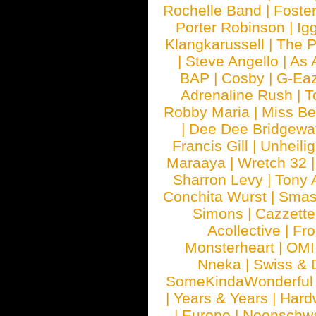
Rochelle Band
|
Foste
Porter Robinson
|
Ig
Klangkarussell
|
The P
|
Steve Angello
|
As 
BAP
|
Cosby
|
G-Ea
Adrenaline Rush
|
T
Robby Maria
|
Miss B
|
Dee Dee Bridgewa
Francis Gill
|
Unheilig
Maraaya
|
Wretch 32
Sharron Levy
|
Tony 
Conchita Wurst
|
Smash
Simons
|
Cazzette
Acollective
|
Fr
Monsterheart
|
OMI
Nneka
|
Swiss & 
SomeKindaWonderful
|
Years & Years
|
Hard
|
Europe
|
Neonschw