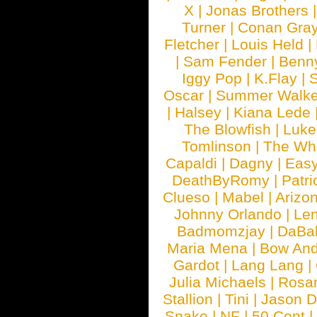
X
|
Jonas Brothers
Turner
|
Conan Gra
Fletcher
|
Louis Held
|
|
Sam Fender
|
Benn
Iggy Pop
|
K.Flay
|
Oscar
|
Summer Walke
|
Halsey
|
Kiana Lede
The Blowfish
|
Luk
Tomlinson
|
The Wh
Capaldi
|
Dagny
|
Easy
DeathByRomy
|
Patri
Clueso
|
Mabel
|
Arizo
Johnny Orlando
|
Len
Badmomzjay
|
DaBa
Maria Mena
|
Bow And
Gardot
|
Lang Lang
|
Julia Michaels
|
Rosa
Stallion
|
Tini
|
Jason D
Snake
|
NF
|
50 Cent
|