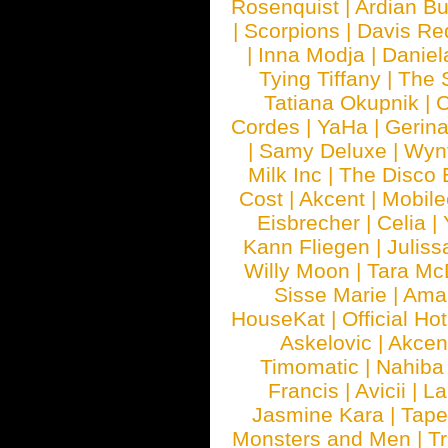
Rosenquist
|
Ardian Bu
|
Scorpions
|
Davis Red
|
Inna Modja
|
Daniel
Tying Tiffany
|
The 
Tatiana Okupnik
|
C
Cordes
|
YaHa
|
Gerin
|
Samy Deluxe
|
Wyn
Milk Inc
|
The Disco 
Cost
|
Akcent
|
Mobile
Eisbrecher
|
Celia
|
Kann Fliegen
|
Juliss
Willy Moon
|
Tara Mc
Sisse Marie
|
Ama
HouseKat
|
Official Ho
Askelovic
|
Akcen
Timomatic
|
Nahiba
Francis
|
Avicii
|
La
Jasmine Kara
|
Tape
Monsters and Men
|
Tr