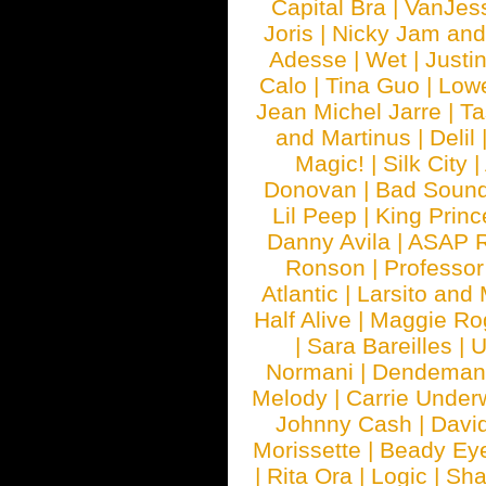
Capital Bra
|
VanJes
Joris
|
Nicky Jam and 
Adesse
|
Wet
|
Justi
Calo
|
Tina Guo
|
Low
Jean Michel Jarre
|
Ta
and Martinus
|
Delil
Magic!
|
Silk City
|
Donovan
|
Bad Soun
Lil Peep
|
King Princ
Danny Avila
|
ASAP 
Ronson
|
Professo
Atlantic
|
Larsito and
Half Alive
|
Maggie Ro
|
Sara Bareilles
|
Normani
|
Dendeman
Melody
|
Carrie Unde
Johnny Cash
|
Davi
Morissette
|
Beady Ey
|
Rita Ora
|
Logic
|
Sha