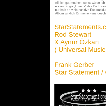
will ich gut machen, sonst würde ich
ersten Single „Love Is“ das Dach sei
nur halb so viele positive Rückmeld
Album wirklich für meine Fans gesch
StarStatements.
Rod Stewart
& Aynur Özkan
( Universal Music 
Frank Gerber
Star Statement /