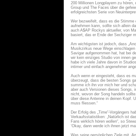
200 Millionen Longplayern zu hören, 
Group und The Faces über die gefeie
erfolgreichsten Serie von Neuinterpr
Wer bezweifelt, dass es die Stimme
aufnehmen kann, sollte sich allein d
auch A$AP Rockys aktueller, von Ma
basiert, das er Ende der Sechziger
Am wichtigsten ist jedoch, dass „An
Musikzirkus neue Wege einschlagen
Savigar aufgenommen hat, hat bei de
wir kein einziges Studio von innen g
habe ich viele Jahre davon in Studi
intimer und einfach angenehmer angef
Auch wenn er eingesteht, dass es manc
überzeugt, dass die besten Songs ga
summe ich ihn vor mich her und scha
aber auch Versionen dieses Songs, i
nicht, wovon der Song handeln sollte
über diese Antenne in deinen Kopf. U
muss fliessen.“
Der Erfolg des „Time“-Vorgängers habe
Verkaufsstatistiken: „Natürlich ist 
Fans wirklich hören wollen“, so Ste
‘Okay, dann werde ich ihnen jetzt mal 
Was seine persönlichen Ziele mit „An