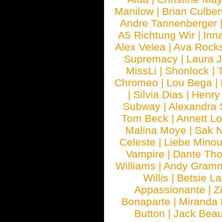
Manilow
|
Brian Culber
Andre Tannenberger
A5 Richtung Wir
|
Inn
Alex Velea
|
Ava Rock
Supremacy
|
Laura 
MissLi
|
Shonlock
|
Chromeo
|
Lou Bega
|
|
Silvia Dias
|
Henry
Subway
|
Alexandra 
Tom Beck
|
Annett L
Malina Moye
|
Sak N
Celeste
|
Liebe Mino
Vampire
|
Dante Th
Williams
|
Andy Gram
Willis
|
Betsie La
Appassionante
|
Z
Bonaparte
|
Miranda
Button
|
Jack Beau