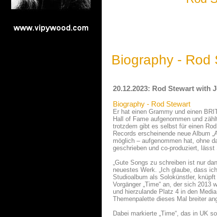
Biography - Rod 
20.12.2023: Rod Stewart with J
Biography - Rod Stewart
Er hat einen Grammy und einen BRIT 
Hall of Fame aufgenommen und zählt 
trotzdem gibt es selbst für einen R
Records erscheinende neue Album „Ano
möglich – aufgenommen hat, ohne daf
geschrieben und co-produziert, lässt
„Gute Songs zu schreiben ist nur dan
neuestes Werk. „Ich glaube, dass ich
Studioalbum als Solokünstler, knüpft
Vorgänger „Time“ an, der sich 2013 w
und hierzulande Platz 4 in den Media 
Themenpalette dieses Mal breiter ang
Dabei markierte „Time“, das in UK so