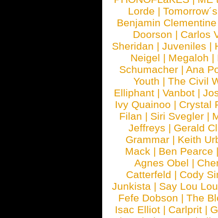
Lorde
|
Tomorrow´s
Benjamin Clementine
Doorson
|
Carlos 
Sheridan
|
Juveniles
|
Neigel
|
Megaloh
|
Schumacher
|
Ana P
Youth
|
The Civil 
Elliphant
|
Vanbot
|
Jo
Ivy Quainoo
|
Crystal 
Filan
|
Siri Svegler
|
M
Jeffreys
|
Gerald C
Grammar
|
Keith Ur
Mack
|
Ben Pearce
Agnes Obel
|
Che
Catterfeld
|
Cody S
Junkista
|
Say Lou Lou
Fefe Dobson
|
The Bl
Isac Elliot
|
Carlprit
|
G