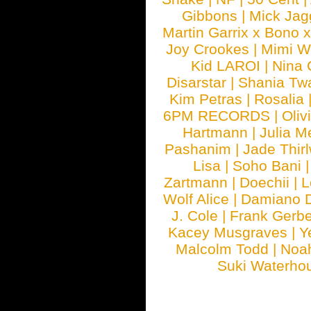
Gibbons
|
Mick Jag
Martin Garrix x Bono 
Joy Crookes
|
Mimi 
Kid LAROI
|
Nina
Disarstar
|
Shania Tw
Kim Petras
|
Rosalia
6PM RECORDS
|
Oliv
Hartmann
|
Julia M
Pashanim
|
Jade Thirl
Lisa
|
Soho Bani
Zartmann
|
Doechii
|
L
Wolf Alice
|
Damiano 
J. Cole
|
Frank Gerbe
Kacey Musgraves
|
Y
Malcolm Todd
|
Noa
Suki Waterho