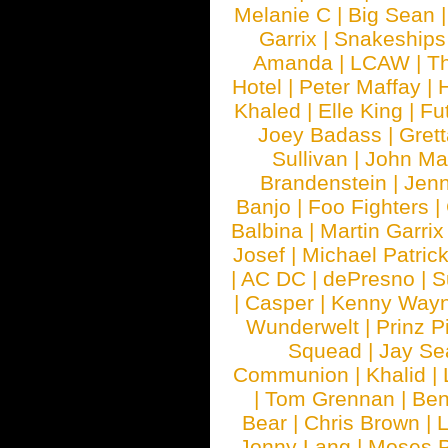
Melanie C
|
Big Sean
Garrix
|
Snakeship
Amanda
|
LCAW
|
T
Hotel
|
Peter Maffay
|
Khaled
|
Elle King
|
Fu
Joey Badass
|
Gret
Sullivan
|
John Ma
Brandenstein
|
Jenn
Banjo
|
Foo Fighters
|
Balbina
|
Martin Garrix
Josef
|
Michael Patrick
|
AC DC
|
dePresno
|
S
|
Casper
|
Kenny Wayn
Wunderwelt
|
Prinz P
Squead
|
Jay Se
Communion
|
Khalid
|
|
Tom Grennan
|
Ben
Bear
|
Chris Brown
|
Jonny Lang
|
Moses 