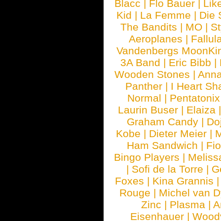
Blacc
|
Flo Bauer
|
Lik
Kid
|
La Femme
|
Die 
The Bandits
|
MO
|
St
Aeroplanes
|
Fallul
Vandenbergs MoonKi
3A Band
|
Eric Bibb
|
Wooden Stones
|
Anna
Panther
|
I Heart Sh
Normal
|
Pentatonix
Laurin Buser
|
Elaiza
Graham Candy
|
Do
Kobe
|
Dieter Meier
|
M
Ham Sandwich
|
Fi
Bingo Players
|
Meliss
|
Sofi de la Torre
|
G
Foxes
|
Kina Grannis
Rouge
|
Michel van 
Zinc
|
Plasma
|
A
Eisenhauer
|
Woody