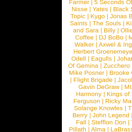
Farmer
|
5 Seconds O
Nisse
|
Yates
|
Black 
Topic
|
Kygo
|
Jonas B
Saints
|
The Souls
|
Ki
and Sara
|
Billy
|
Olli
Coffee
|
DJ BoBo
|
M
Walker
|
Axwel & In
Herbert Groenemeye
Odell
|
Eagulls
|
Joha
Of Gemina
|
Zucchero
Mike Posner
|
Brooke
|
Flight Brigade
|
Jaco
Gavin DeGraw
|
MI
Harmony
|
Kings of
Ferguson
|
Ricky Mar
Solange Knowles
|
T
Berry
|
John Legend
Fall
|
Stefflon Don
|
Pillath
|
Alma
|
LaBras