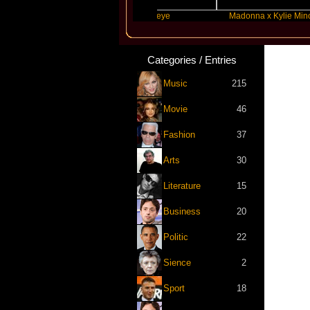
Swift
Katseye
Madonna x Kylie Minogue
Categories / Entries
Music
215
Movie
46
Fashion
37
Arts
30
Literature
15
Business
20
Politic
22
Sience
2
Sport
18