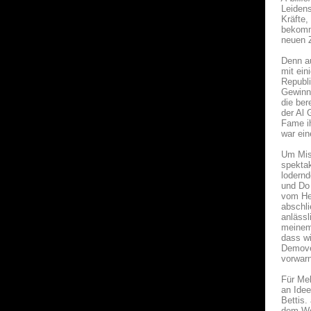
Leidens
Kräfte,
bekomm
neuen 
Denn au
mit ein
Republ
Gewinne
die ber
der Al
Fame ih
war ein
Um Miss
spektak
lodernd
und Do 
vom He
abschli
anlässl
meinem 
dass wi
Demover
vorwarn
Für Me
an Idee
Bettis.
dem Weg