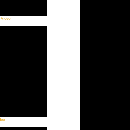
l Video
deo