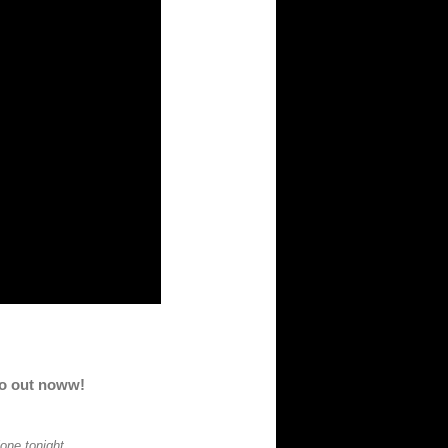
eo out noww!
lone tonight.