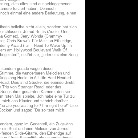
rung, dies alles sind ausschlaggebende
Karriere forciert haben. Dennoch
noch einmal eine andere Bedeutung, einen
erin beileibe nicht allein, sondern hat sich
geschlossen: Jerrod Bettis (Adele, One
lena Gomez), Jerry Wonda (Grammy-
r, Chris Brown). Für Melissa Etheridge,
demy Award (für ´I Need To Wake Up` in
Stern am Hollywood Boulevard Walk Of
egeistert“, erklärt sie, „jeder einzelne Song
z sondern gerade wegen dieser
e Stimme, die wunderbaren Melodien und
ngalong-Hooks in A Little Hard Hearted
 Road. Dies sind Stücke, die ebenso direkt
 Trip von Stranger Road` oder das
Songs ihrer gesamten Karriere, den sie
m rsten Mal spielte. „Ich habe eine Tür zu
 mich ans Klavier und schrieb darüber,
 are you waiting for? I´m right here!“ Eine
Socken und sagte: "Du solltest mich
ondern, ganz im Gegenteil, ein Zugewinn
r ein Beat und eine Melodie von Jerrod
ifenden Slide-Gitarre, den Etheridge auf
 auf freie Sexualität als unverrückbares