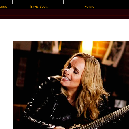
Travis Scott
Future
Slayyy
New Star Statements / Melissa Etheri