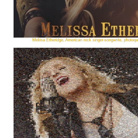
Meliisa Etheridge, American rock singer-songwrite, photo