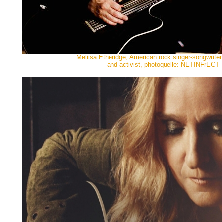
Meliisa Etheridge, American rock singer-songwriter, 
and activist, photoquelle: NETINFrECT