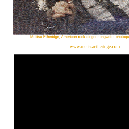
Meliisa Etheridge, American rock singer-songwrite, photo
www.melissaetheridge.com