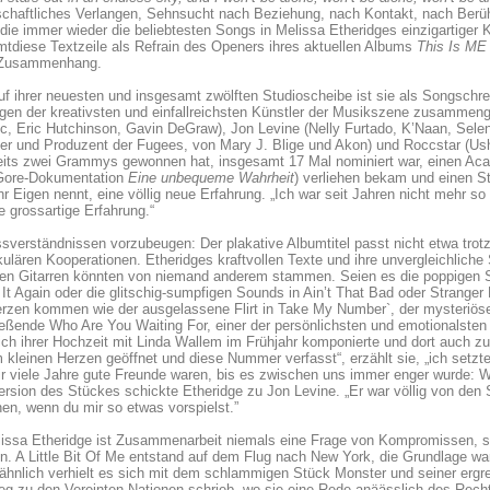
chaftliches Verlangen, Sehnsucht nach Beziehung, nach Kontakt, nach Berüh
 die immer wieder die beliebtesten Songs in Melissa Etheridges einzigartiger 
tdiese Textzeile als Refrain des Openers ihres aktuellen Albums
This Is ME
Zusammenhang.
f ihrer neuesten und insgesamt zwölften Studioscheibe ist sie als Songschreib
igen der kreativsten und einfallreichsten Künstler der Musikszene zusammen
ic, Eric Hutchinson, Gavin DeGraw), Jon Levine (Nelly Furtado, K’Naan, Se
r und Produzent der Fugees, von Mary J. Blige und Akon) und Roccstar (Ushe
eits zwei Grammys gewonnen hat, insgesamt 17 Mal nominiert war, einen Aca
 Gore-Dokumentation
Eine unbequeme Wahrheit
) verliehen bekam und einen 
r Eigen nennt, eine völlig neue Erfahrung. „Ich war seit Jahren nicht mehr so b
e grossartige Erfahrung.“
verständnissen vorzubeugen: Der plakative Albumtitel passt nicht etwa trot
ulären Kooperationen. Etheridges kraftvollen Texte und ihre unvergleichlich
en Gitarren könnten von niemand anderem stammen. Seien es die poppigen Si
It Again oder die glitschig-sumpfigen Sounds in Ain’t That Bad oder Stranger
rzen kommen wie der ausgelassene Flirt in Take My Number`, der mysteriöse
eßende Who Are You Waiting For, einer der persönlichsten und emotionalsten 
ich ihrer Hochzeit mit Linda Wallem im Frühjahr komponierte und dort auch zu
kleinen Herzen geöffnet und diese Nummer verfasst“, erzählt sie, „ich setzte
r viele Jahre gute Freunde waren, bis es zwischen uns immer enger wurde: Who
sion des Stückes schickte Etheridge zu Jon Levine. „Er war völlig von den 
en, wenn du mir so etwas vorspielst.”
lissa Etheridge ist Zusammenarbeit niemals eine Frage von Kompromissen, s
n. A Little Bit Of Me entstand auf dem Flug nach New York, die Grundlage wa
 ähnlich verhielt es sich mit dem schlammigen Stück Monster und seiner ergre
 zu den Vereinten Nationen schrieb, wo sie eine Rede anäässlich des Rechts