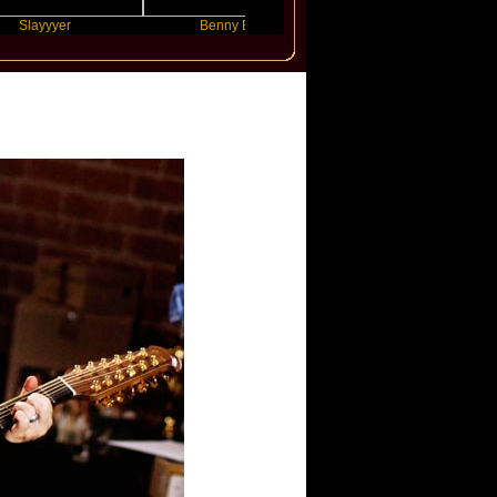
er
Benny Blanco
Ariana Grande
dge