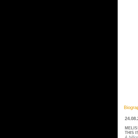
Biogra
24.08
MELIS
THIS I
A billi