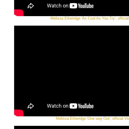
Melissa Etheridge 'As Cool As You Try', officia
Melissa Etheridge 'One way Out', official Vi