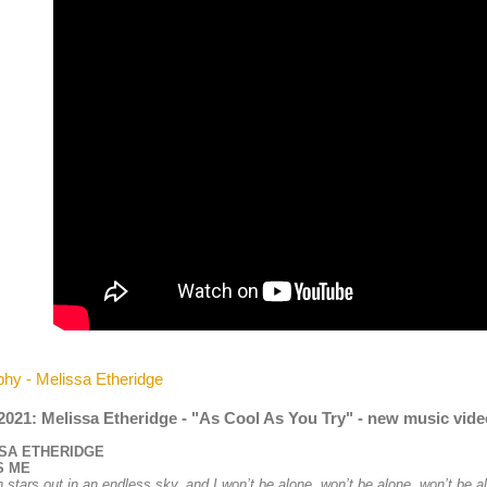
phy - Melissa Etheridge
.2021: Melissa Etheridge - "As Cool As You Try" - new music vid
SA ETHERIDGE
S ME
on stars out in an endless sky, and I won’t be alone, won’t be alone, won’t be a