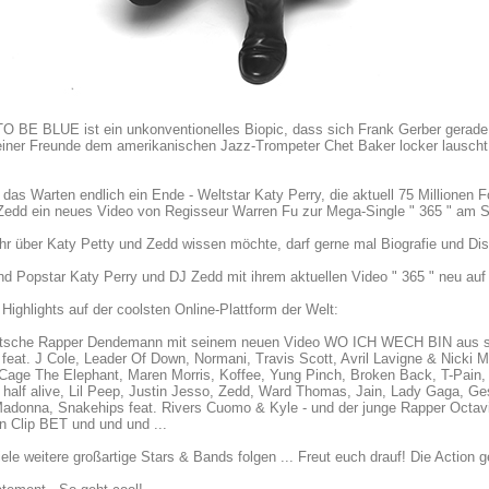
 BE BLUE ist ein unkonventionelles Biopic, dass sich Frank Gerber gerade 
einer Freunde dem amerikanischen Jazz-Trompeter Chet Baker locker lauscht, 
 das Warten endlich ein Ende - Weltstar Katy Perry, die aktuell 75 Millionen
Zedd ein neues Video von Regisseur Warren Fu zur Mega-Single " 365 " am St
r über Katy Petty und Zedd wissen möchte, darf gerne mal Biografie und Dis
ind Popstar Katy Perry und DJ Zedd mit ihrem aktuellen Video " 365 " neu au
Highlights auf der coolsten Online-Plattform der Welt:
utsche Rapper Dendemann mit seinem neuen Video WO ICH WECH BIN aus s
feat. J Cole, Leader Of Down, Normani, Travis Scott, Avril Lavigne & Nicki
Cage The Elephant, Maren Morris, Koffee, Yung Pinch, Broken Back, T-Pain
 half alive, Lil Peep, Justin Jesso, Zedd, Ward Thomas, Jain, Lady Gaga, Ge
adonna, Snakehips feat. Rivers Cuomo & Kyle - und der junge Rapper Octav
en Clip BET und und und ...
iele weitere großartige Stars & Bands folgen ... Freut euch drauf! Die Action g