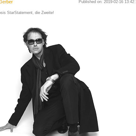
Gerber
Published on: 2019-02-16 13:42:
osis StarStatement, die Zweite!