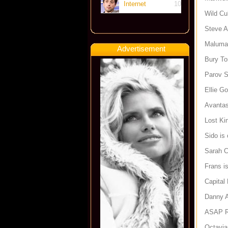
Internet
10
Wild Cu
Steve A
Maluma
Advertisement
Bury To
Parov S
Ellie G
Avantas
Lost Ki
Sido is
Sarah C
Frans i
Capital
Danny A
ASAP R
Octavia