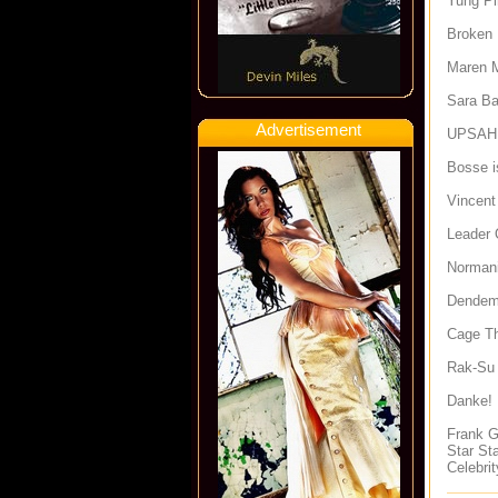
Yung Pi
Broken 
Maren M
Sara Ba
Advertisement
UPSAHL
Bosse 
Vincent
Leader 
Normani
Dendem
Cage Th
Rak-Su
Danke! 
Frank G
Star Sta
Celebri