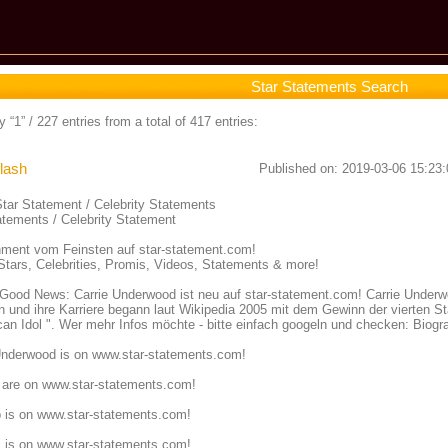
Star Statements Search
 “1” / 227 entries from a total of 417 entries:
lash
Published on: 2019-03-06 15:23:
tar Statement / Celebrity Statements
atements / Celebrity Statement
inment vom Feinsten auf star-statement.com!
Stars, Celebrities, Promis, Videos, Statements & more!
 Good News: Carrie Underwood ist neu auf star-statement.com! Carrie Underw
n und ihre Karriere begann laut Wikipedia 2005 mit dem Gewinn der vierten 
can Idol ". Wer mehr Infos möchte - bitte einfach googeln und checken: Biogra
Underwood is on
www.star-statements.com!
 are on
www.star-statements.com!
p is on
www.star-statements.com!
 is on
www.star-statements.com!