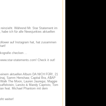
reinzieht. Während Mr. Star Statement im
habe ich für alle Newsjunkies aktuellen
 Follower auf Instagram hat, hat zusammen
art!
kografie checken ...
f www.star-statements.com! Check it out!
einem aktuellen Album DA NICH FÜR!, 21
 Minaj, Samm Henshaw, Capital Bra, A$AP
, Walk The Moon, Lauren Jauregui, Maggie
saffelstein, Larsito & Mandy Capristo, Tom
ian feat. Michael Phantom mit dem
eht weiter!