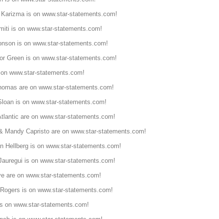
 Karizma is on
www.star-statements.com!
miti is on
www.star-statements.com!
onson is on
www.star-statements.com!
or Green is on
www.star-statements.com!
 on
www.star-statements.com!
homas are on
www.star-statements.com!
loan is on
www.star-statements.com!
tlantic are on
www.star-statements.com!
 & Mandy Capristo are on
www.star-statements.com!
n Hellberg is on
www.star-statements.com!
Jauregui is on
www.star-statements.com!
ive are on
www.star-statements.com!
Rogers is on
www.star-statements.com!
is on
www.star-statements.com!