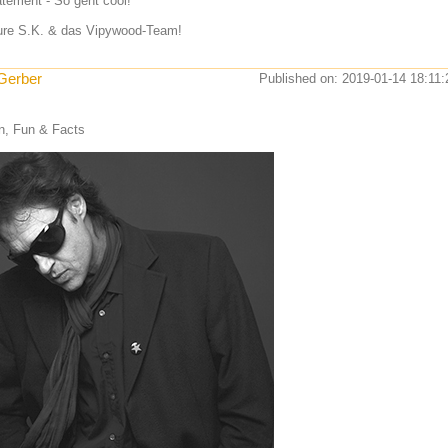
atement - So geht cool!
re S.K. & das Vipywood-Team!
Gerber
Published on: 2019-01-14 18:11:
, Fun & Facts