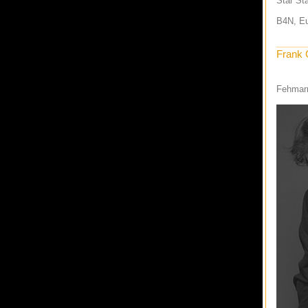
Star St
B4N, Eu
Frank 
Fehmarn