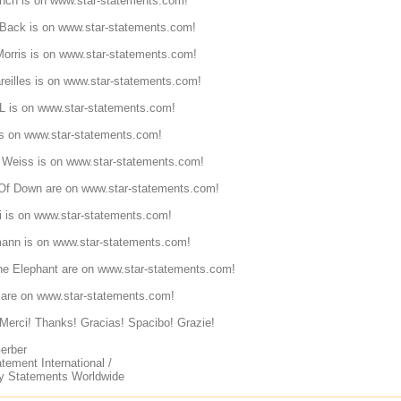
nch is on
www.star-statements.com!
Back is on
www.star-statements.com!
orris is on
www.star-statements.com!
reilles is on
www.star-statements.com!
 is on
www.star-statements.com!
is on
www.star-statements.com!
 Weiss is on
www.star-statements.com!
Of Down are on
www.star-statements.com!
 is on
www.star-statements.com!
ann is on
www.star-statements.com!
e Elephant are on
www.star-statements.com!
 are on
www.star-statements.com!
Merci! Thanks! Gracias! Spacibo! Grazie!
erber
tement International /
ty Statements Worldwide