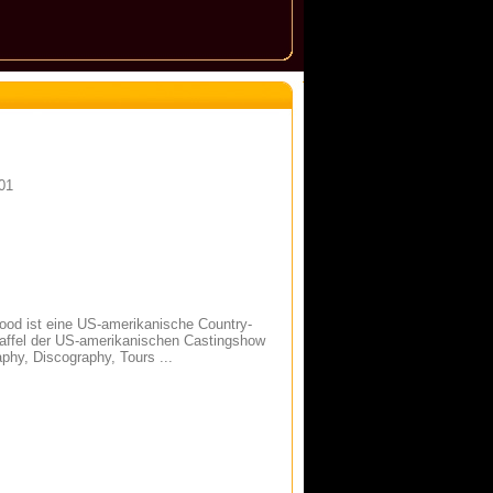
01
ood ist eine US-amerikanische Country-
Staffel der US-amerikanischen Castingshow
phy, Discography, Tours ...