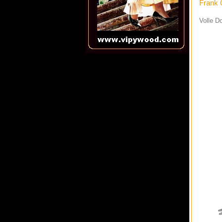
Frank 
Volle D