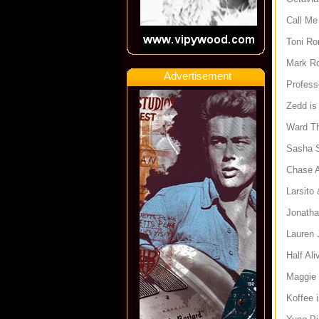
Call Me
Toni Ro
Mark R
Advertisement
Profess
Zedd is
Ward T
Sasha S
Chase A
Larsito
Jonatha
Lauren 
Half Al
Maggie 
Koffee 