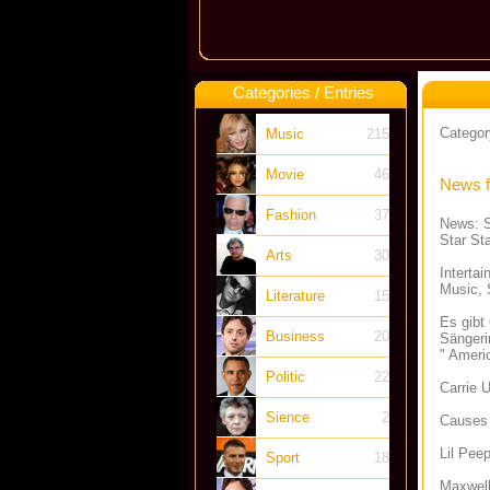
Categories / Entries
Category
Music
215
Movie
46
News f
Fashion
37
News: S
Star St
Arts
30
Interta
Music, 
Literature
15
Es gibt
Business
20
Sängeri
" Ameri
Politic
22
Carrie 
Sience
2
Causes
Lil Pee
Sport
18
Maxwell