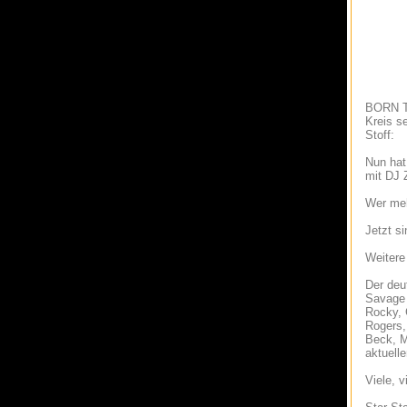
BORN TO
Kreis s
Stoff:
Nun hat
mit DJ 
Wer meh
Jetzt s
Weitere 
Der de
Savage 
Rocky, 
Rogers,
Beck, M
aktuell
Viele, v